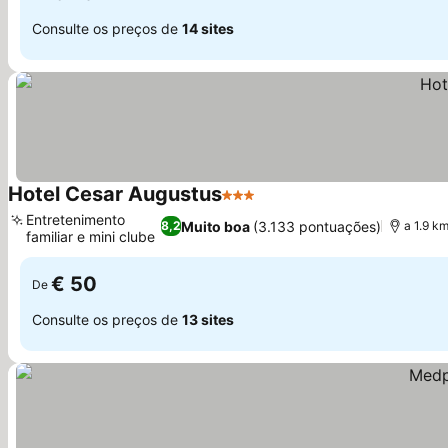
Consulte os preços de
14 sites
Hotel Cesar Augustus
3 Estrelas
Entretenimento
Muito boa
(3.133 pontuações)
8,2
a 1.9 k
familiar e mini clube
€ 50
De
Consulte os preços de
13 sites