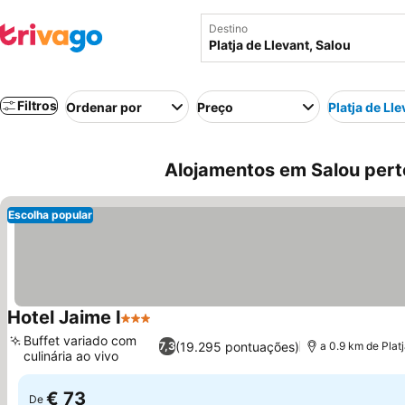
Destino
Filtros
Ordenar por
Preço
Platja de Lle
Alojamentos em Salou perto
Escolha popular
Hotel Jaime I
3 Estrelas
Buffet variado com
(19.295 pontuações)
7,3
a 0.9 km de Plat
culinária ao vivo
€ 73
De