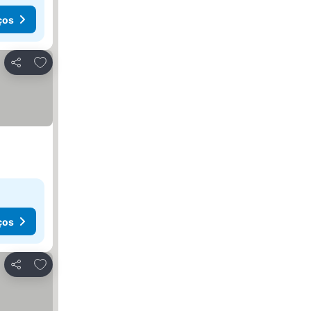
ços
Adicionar aos favoritos
Partilhar
ços
Adicionar aos favoritos
Partilhar