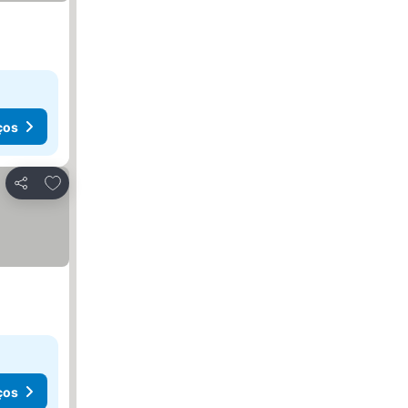
ços
Adicionar aos favoritos
Partilhar
ços