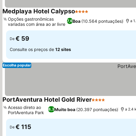
Medplaya Hotel Calypso
4 Estrelas
Opções gastronômicas
Boa
(10.564 pontuações)
7,6
a 1
variadas com área ao ar livre
€ 59
De
Consulte os preços de
12 sites
Escolha popular
PortAventura Hotel Gold River
4 Estrelas
Acesso direto ao
Muito boa
(20.397 pontuações)
8,3
a 2.4 
PortAventura Park
€ 115
De