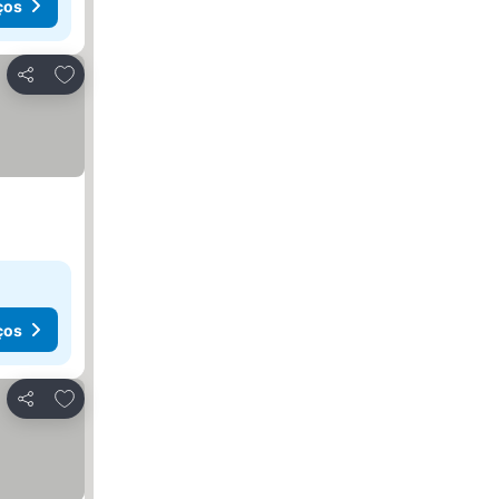
ços
Adicionar aos favoritos
Partilhar
ços
Adicionar aos favoritos
Partilhar