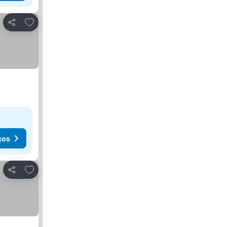
Adicionar aos favoritos
Partilhar
ços
Adicionar aos favoritos
Partilhar