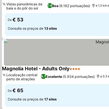
Vistas panorâmicas da
Boa
(6.162 pontuações)
7,6
a 1.3 km d
baía e do pôr do sol
€ 53
De
Consulte os preços de
13 sites
Magnolia Hotel - Adults Only
4 Estrelas
Localização central
Excelente
(5.934 pontuações)
8,7
a 0.3 
perto de atrações
€ 65
De
Consulte os preços de
17 sites