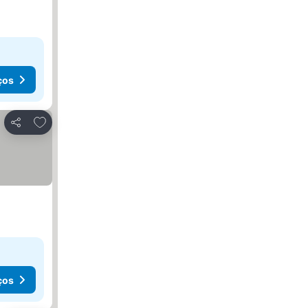
ços
Adicionar aos favoritos
Partilhar
ços