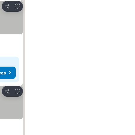
Adicionar aos favoritos
Partilhar
ços
Adicionar aos favoritos
Partilhar