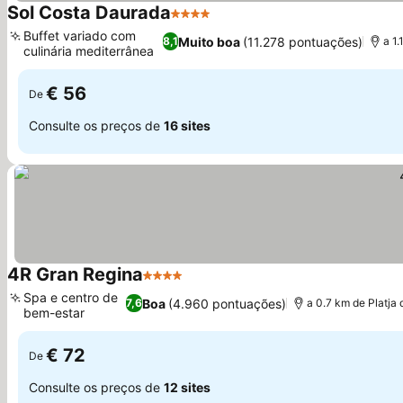
Sol Costa Daurada
4 Estrelas
Buffet variado com
Muito boa
(11.278 pontuações)
8,1
a 1.
culinária mediterrânea
€ 56
De
Consulte os preços de
16 sites
4R Gran Regina
4 Estrelas
Spa e centro de
Boa
(4.960 pontuações)
7,6
a 0.7 km de Platja 
bem-estar
€ 72
De
Consulte os preços de
12 sites