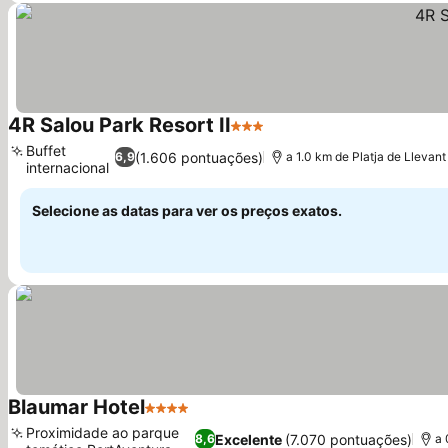
4R Salou Park Resort II
3 Estrelas
Buffet
(1.606 pontuações)
6,9
a 1.0 km de Platja de Llevant
internacional
Selecione as datas para ver os preços exatos.
Blaumar Hotel
4 Estrelas
Proximidade ao parque
Excelente
(7.070 pontuações)
8,6
a 