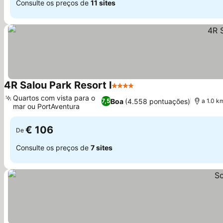
Consulte os preços de
11 sites
4R Salou Park Resort I
4 Estrelas
Quartos com vista para o
Boa
(4.558 pontuações)
7,5
a 1.0 k
mar ou PortAventura
€ 106
De
Consulte os preços de
7 sites