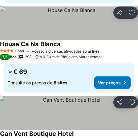
Partilhar
Ad
House Ca Na Blanca
Hotel
Acesso a diversas atividades ao ar livre
4 Estrelas
7,5
Boa
298
a 0.2 km de Platja des Morer Vermell
€ 69
De
Consulte os preços de
8 sites
Ver preços
Partilhar
Ad
Can Vent Boutique Hotel