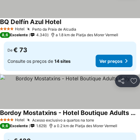
BQ Delfín Azul Hotel
Hotel
Perto da Praia de Alcudia
4 Estrelas
8,6
Excelente
4.340
a 1.8 km de Platja des Morer Vermell
€ 73
De
Consulte os preços de
14 sites
Ver preços
Partilhar
Ad
Bordoy Mostatxins - Hotel Boutique Adults Only
Hotel
Acesso exclusivo a quartos na torre
4 Estrelas
9,6
Excelente
1.629
a 0.2 km de Platja des Morer Vermell