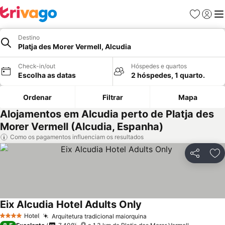
Favoritos
Iniciar
Me
Destino
Platja des Morer Vermell, Alcudia
Check-in/out
Hóspedes e quartos
Escolha as datas
2 hóspedes, 1 quarto.
Ordenar
Filtrar
Mapa
Alojamentos em Alcudia perto de Platja des
Morer Vermell (Alcudia, Espanha)
Como os pagamentos influenciam os resultados
Partilhar
Ad
Eix Alcudia Hotel Adults Only
Hotel
Arquitetura tradicional maiorquina
4 Estrelas