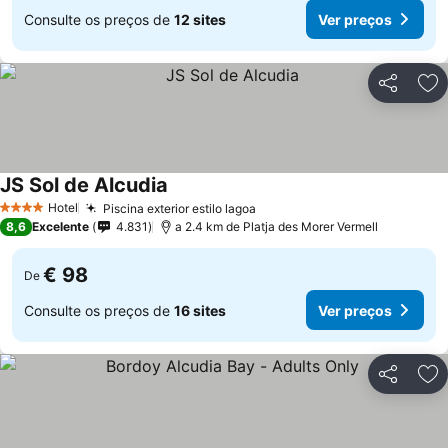
Consulte os preços de
12 sites
Ver preços
Partilhar
Ad
JS Sol de Alcudia
Hotel
Piscina exterior estilo lagoa
4 Estrelas
8,6
Excelente
4.831
a 2.4 km de Platja des Morer Vermell
€ 98
De
Consulte os preços de
16 sites
Ver preços
Partilhar
Ad