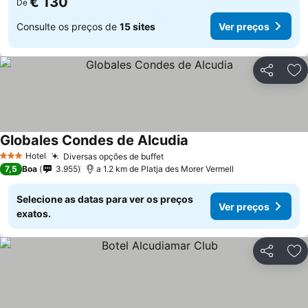
€ 130
De
Consulte os preços de
15 sites
Ver preços
Partilhar
Ad
Globales Condes de Alcudia
Hotel
Diversas opções de buffet
3 Estrelas
7,5
Boa
3.955
a 1.2 km de Platja des Morer Vermell
Selecione as datas para ver os preços
Ver preços
exatos.
Partilhar
Ad