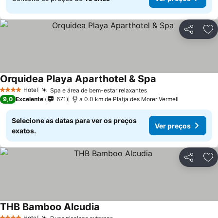
Partilhar
Ad
Orquidea Playa Aparthotel & Spa
Hotel
Spa e área de bem-estar relaxantes
4 Estrelas
9,0
Excelente
671
a 0.0 km de Platja des Morer Vermell
Selecione as datas para ver os preços
Ver preços
exatos.
Partilhar
Ad
THB Bamboo Alcudia
Hotel