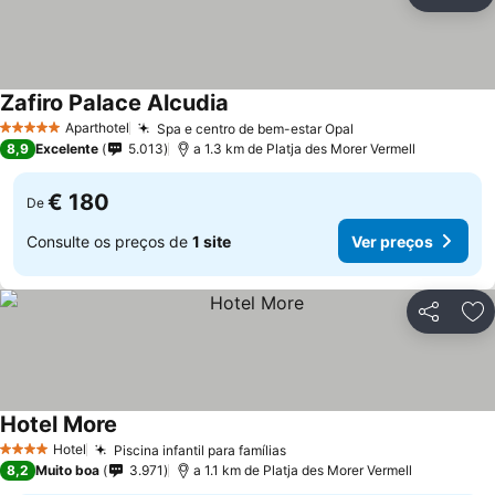
Partilhar
Ad
Zafiro Palace Alcudia
Aparthotel
Spa e centro de bem-estar Opal
5 Estrelas
8,9
Excelente
5.013
a 1.3 km de Platja des Morer Vermell
€ 180
De
Consulte os preços de
1 site
Ver preços
Partilhar
Ad
Hotel More
Hotel
Piscina infantil para famílias
4 Estrelas
8,2
Muito boa
3.971
a 1.1 km de Platja des Morer Vermell