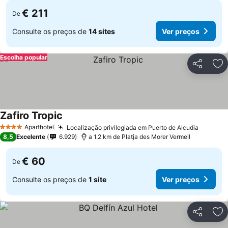
€ 211
De
Consulte os preços de
14 sites
Ver preços
Escolha popular
Partilhar
Ad
Zafiro Tropic
Aparthotel
Localização privilegiada em Puerto de Alcudia
4 Estrelas
8,5
Excelente
6.929
a 1.2 km de Platja des Morer Vermell
€ 60
De
Consulte os preços de
1 site
Ver preços
Partilhar
Ad