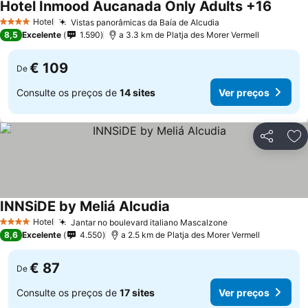
Hotel Inmood Aucanada Only Adults +16
Hotel
Vistas panorâmicas da Baía de Alcudia
4 Estrelas
8,5
Excelente
1.590
a 3.3 km de Platja des Morer Vermell
€ 109
De
Consulte os preços de
14 sites
Ver preços
Partilhar
Ad
INNSiDE by Meliá Alcudia
Hotel
Jantar no boulevard italiano Mascalzone
4 Estrelas
8,6
Excelente
4.550
a 2.5 km de Platja des Morer Vermell
€ 87
De
Consulte os preços de
17 sites
Ver preços