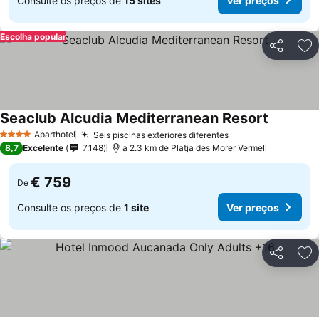
Consulte os preços de
15 sites
Ver preços
Escolha popular
Partilhar
Ad
Seaclub Alcudia Mediterranean Resort
Aparthotel
Seis piscinas exteriores diferentes
4 Estrelas
8,7
Excelente
7.148
a 2.3 km de Platja des Morer Vermell
€ 759
De
Consulte os preços de
1 site
Ver preços
Partilhar
Ad