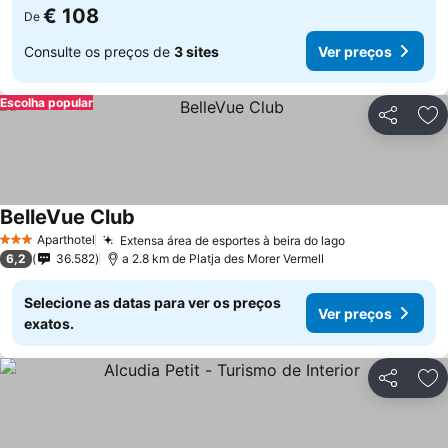
€ 108
De
Consulte os preços de
3 sites
Ver preços
Escolha popular
Partilhar
Ad
BelleVue Club
Aparthotel
Extensa área de esportes à beira do lago
3 Estrelas
6,2
36.582
a 2.8 km de Platja des Morer Vermell
Selecione as datas para ver os preços
Ver preços
exatos.
Partilhar
Ad