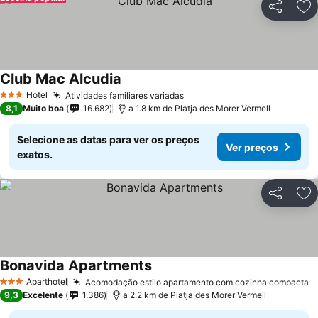
Partilhar
Ad
Club Mac Alcudia
Hotel
Atividades familiares variadas
3 Estrelas
8,1
Muito boa
16.682
a 1.8 km de Platja des Morer Vermell
Selecione as datas para ver os preços
Ver preços
exatos.
Partilhar
Ad
Bonavida Apartments
Aparthotel
Acomodação estilo apartamento com cozinha compacta
3 Estrelas
9,3
Excelente
1.386
a 2.2 km de Platja des Morer Vermell