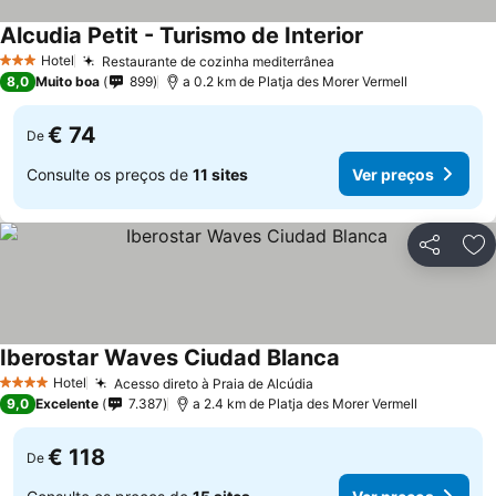
Alcudia Petit - Turismo de Interior
Hotel
Restaurante de cozinha mediterrânea
3 Estrelas
8,0
Muito boa
899
a 0.2 km de Platja des Morer Vermell
€ 74
De
Consulte os preços de
11 sites
Ver preços
Partilhar
Ad
Iberostar Waves Ciudad Blanca
Hotel
Acesso direto à Praia de Alcúdia
4 Estrelas
9,0
Excelente
7.387
a 2.4 km de Platja des Morer Vermell
€ 118
De