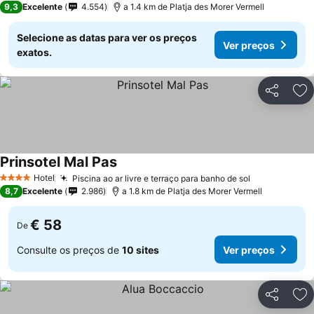
9,3
Excelente
4.554
a 1.4 km de Platja des Morer Vermell
Selecione as datas para ver os preços
Ver preços
exatos.
Partilhar
Ad
Prinsotel Mal Pas
Hotel
Piscina ao ar livre e terraço para banho de sol
4 Estrelas
8,7
Excelente
2.986
a 1.8 km de Platja des Morer Vermell
€ 58
De
Consulte os preços de
10 sites
Ver preços
Partilhar
Ad