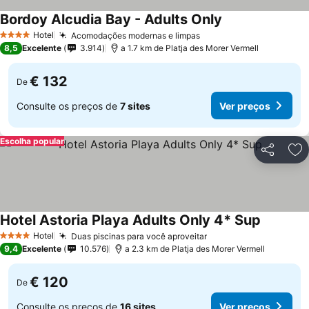
Bordoy Alcudia Bay - Adults Only
Hotel
Acomodações modernas e limpas
4 Estrelas
8,5
Excelente
3.914
a 1.7 km de Platja des Morer Vermell
€ 132
De
Consulte os preços de
7 sites
Ver preços
Escolha popular
Partilhar
Ad
Hotel Astoria Playa Adults Only 4* Sup
Hotel
Duas piscinas para você aproveitar
4 Estrelas
9,4
Excelente
10.576
a 2.3 km de Platja des Morer Vermell
€ 120
De
Consulte os preços de
16 sites
Ver preços