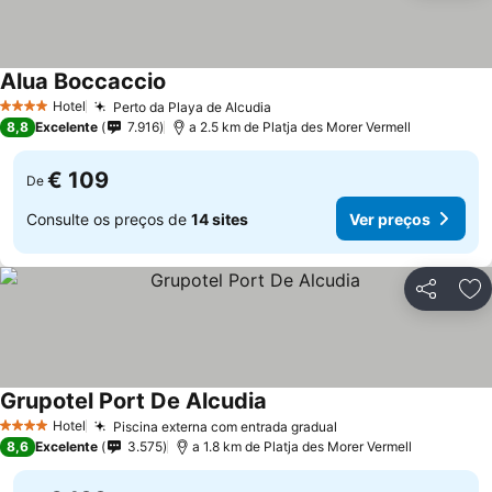
Alua Boccaccio
Hotel
Perto da Playa de Alcudia
4 Estrelas
8,8
Excelente
7.916
a 2.5 km de Platja des Morer Vermell
€ 109
De
Consulte os preços de
14 sites
Ver preços
Partilhar
Ad
Grupotel Port De Alcudia
Hotel
Piscina externa com entrada gradual
4 Estrelas
8,6
Excelente
3.575
a 1.8 km de Platja des Morer Vermell