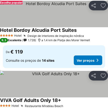
Escolha popular
Partilhar
Ad
Hotel Bordoy Alcudia Port Suites
Hotel
Design de interiores de inspiração nórdica
5 Estrelas
9,3
Excelente
1.728
a 1.4 km de Platja des Morer Vermell
€ 119
De
Consulte os preços de
14 sites
Ver preços
Partilhar
Ad
VIVA Golf Adults Only 18+
Hotel
Restaurante Mirablau Beach
4 Estrelas