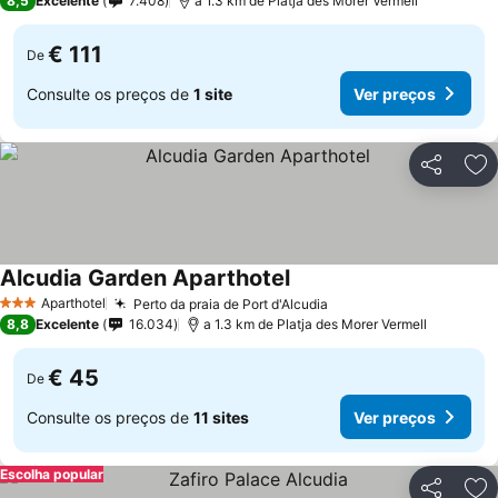
8,5
Excelente
7.408
a 1.3 km de Platja des Morer Vermell
€ 111
De
Consulte os preços de
1 site
Ver preços
Partilhar
Ad
Alcudia Garden Aparthotel
Aparthotel
Perto da praia de Port d'Alcudia
3 Estrelas
8,8
Excelente
16.034
a 1.3 km de Platja des Morer Vermell
€ 45
De
Consulte os preços de
11 sites
Ver preços
Escolha popular