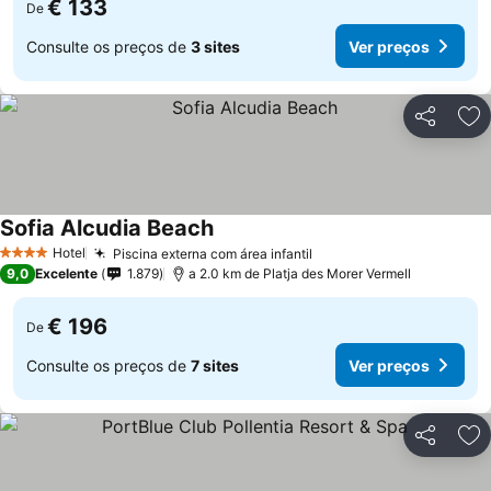
€ 133
De
Consulte os preços de
3 sites
Ver preços
Partilhar
Ad
Sofia Alcudia Beach
Hotel
Piscina externa com área infantil
4 Estrelas
9,0
Excelente
1.879
a 2.0 km de Platja des Morer Vermell
€ 196
De
Consulte os preços de
7 sites
Ver preços
Partilhar
Ad