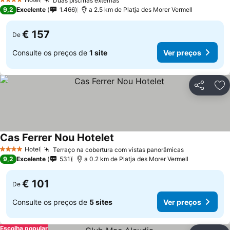
Duas piscinas externas
4 Estrelas
9,2
Excelente
1.466
a 2.5 km de Platja des Morer Vermell
€ 157
De
Consulte os preços de
1 site
Ver preços
Partilhar
Ad
Cas Ferrer Nou Hotelet
Hotel
Terraço na cobertura com vistas panorâmicas
4 Estrelas
9,2
Excelente
531
a 0.2 km de Platja des Morer Vermell
€ 101
De
Consulte os preços de
5 sites
Ver preços
Escolha popular