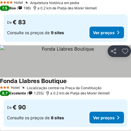
Hotel
Arquitetura histórica em pedra
4 Estrelas
7,5
Boa
196
a 0.2 km de Platja des Morer Vermell
€ 83
De
Consulte os preços de
9 sites
Ver preços
Partilhar
Ad
Fonda Llabres Boutique
Hotel
Localização central na Praça da Constituição
3 Estrelas
8,7
Excelente
1.255
a 0.2 km de Platja des Morer Vermell
€ 90
De
Consulte os preços de
8 sites
Ver preços