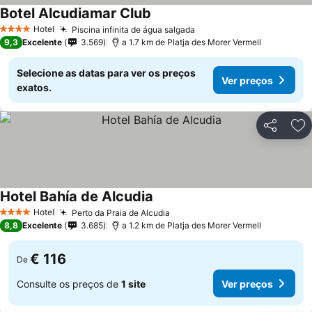
Botel Alcudiamar Club
Hotel
Piscina infinita de água salgada
4 Estrelas
9,3
Excelente
3.569
a 1.7 km de Platja des Morer Vermell
Selecione as datas para ver os preços
Ver preços
exatos.
Partilhar
Ad
Hotel Bahía de Alcudia
Hotel
Perto da Praia de Alcudia
4 Estrelas
8,8
Excelente
3.685
a 1.2 km de Platja des Morer Vermell
€ 116
De
Consulte os preços de
1 site
Ver preços