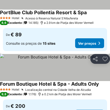
PortBlue Club Pollentia Resort & Spa
Hotel
Acesso à Reserva Natural S'Albufereta
4 Estrelas
8,6
Excelente
14.185
a 2.9 km de Platja des Morer Vermell
€ 89
De
Consulte os preços de
15 sites
Ver preços
Partilhar
Ad
Forum Boutique Hotel & Spa - Adults Only
Hotel
Localização central na Cidade Velha de Alcudia
4 Estrelas
9,8
Excelente
1.176
a 0.2 km de Platja des Morer Vermell
€ 200
De