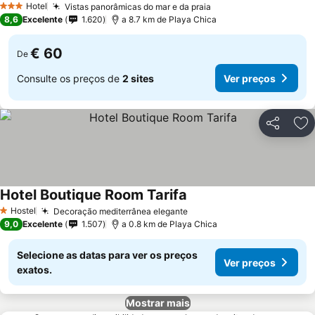
Hotel
Vistas panorâmicas do mar e da praia
3 Estrelas
8,6
Excelente
1.620
a 8.7 km de Playa Chica
€ 60
De
Consulte os preços de
2 sites
Ver preços
Partilhar
Ad
Hotel Boutique Room Tarifa
Hostel
Decoração mediterrânea elegante
1 Estrelas
9,0
Excelente
1.507
a 0.8 km de Playa Chica
Selecione as datas para ver os preços
Ver preços
exatos.
Mostrar mais