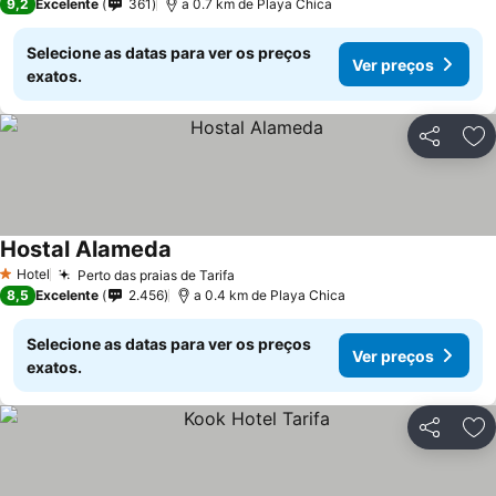
9,2
Excelente
361
a 0.7 km de Playa Chica
Selecione as datas para ver os preços
Ver preços
exatos.
Partilhar
Ad
Hostal Alameda
Hotel
Perto das praias de Tarifa
1 Estrelas
8,5
Excelente
2.456
a 0.4 km de Playa Chica
Selecione as datas para ver os preços
Ver preços
exatos.
Partilhar
Ad