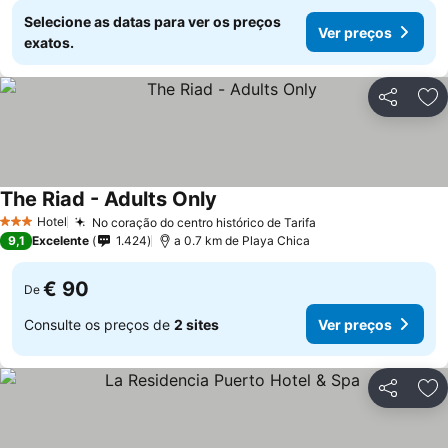
Selecione as datas para ver os preços
Ver preços
exatos.
Partilhar
Ad
The Riad - Adults Only
Hotel
No coração do centro histórico de Tarifa
3 Estrelas
9,1
Excelente
1.424
a 0.7 km de Playa Chica
€ 90
De
Consulte os preços de
2 sites
Ver preços
Partilhar
Ad