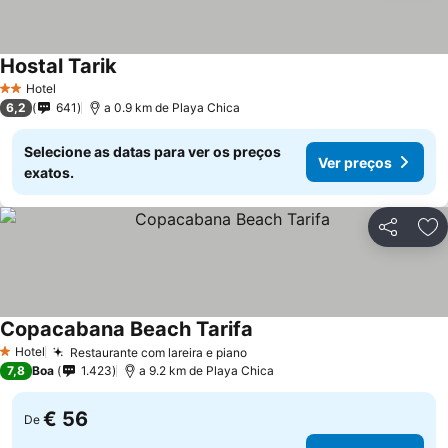
Hostal Tarik
Hotel
2 Estrelas
6,2
641
a 0.9 km de Playa Chica
Selecione as datas para ver os preços
Ver preços
exatos.
Partilhar
Ad
Copacabana Beach Tarifa
Hotel
Restaurante com lareira e piano
1 Estrelas
7,8
Boa
1.423
a 9.2 km de Playa Chica
€ 56
De