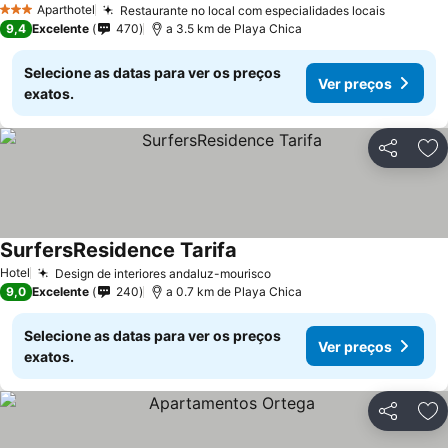
Aparthotel
Restaurante no local com especialidades locais
3 Estrelas
9,4
Excelente
470
a 3.5 km de Playa Chica
Selecione as datas para ver os preços
Ver preços
exatos.
Partilhar
Ad
SurfersResidence Tarifa
Hotel
Design de interiores andaluz-mourisco
9,0
Excelente
240
a 0.7 km de Playa Chica
Selecione as datas para ver os preços
Ver preços
exatos.
Partilhar
Ad