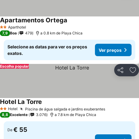
Apartamentos Ortega
Aparthotel
2 Estrelas
7,9
Boa
479
a 0.8 km de Playa Chica
Selecione as datas para ver os preços
Ver preços
exatos.
Escolha popular
Partilhar
Ad
Hotel La Torre
Hotel
Piscina de água salgada e jardins exuberantes
2 Estrelas
8,8
Excelente
3.076
a 7.8 km de Playa Chica
€ 55
De