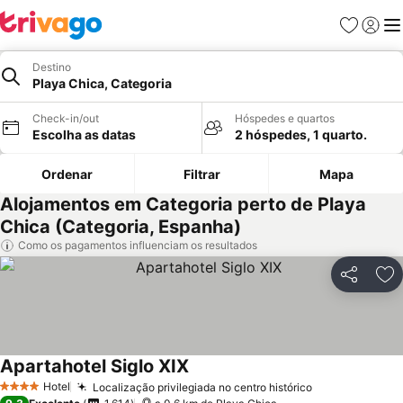
Favoritos
Iniciar
Me
Destino
Playa Chica, Categoria
Check-in/out
Hóspedes e quartos
Escolha as datas
2 hóspedes, 1 quarto.
Ordenar
Filtrar
Mapa
Alojamentos em Categoria perto de Playa
Chica (Categoria, Espanha)
Como os pagamentos influenciam os resultados
Partilhar
Ad
Apartahotel Siglo XIX
Hotel
Localização privilegiada no centro histórico
4 Estrelas