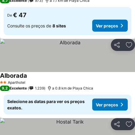
8,7
Excelente
973
a 7.1 km de Playa Chica
€ 47
De
Consulte os preços de
8 sites
Ver preços
Partilhar
Ad
Alborada
Aparthotel
2 Estrelas
9,2
Excelente
1.239
a 0.8 km de Playa Chica
Selecione as datas para ver os preços
Ver preços
exatos.
Partilhar
Ad