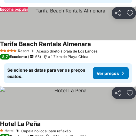
Escolha popular
Partilhar
Ad
Tarifa Beach Rentals Almenara
Resort
Acesso direto à praia de Los Lances
5 Estrelas
8,7
Excelente
63
a 1.7 km de Playa Chica
Selecione as datas para ver os preços
Ver preços
exatos.
Partilhar
Ad
Hotel La Peña
Hotel
Capela no local para reflexão
1 Estrelas