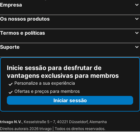
Benalup-Casas Viejas Hotéis na praia
Arcos da Frontera Hotéis na praia
Hotel La Mirada
La Residencia Tarifa
Empresa
Ceuta Hotéis na praia
Puerto Real Hotéis na praia
Casa Florinda Tarifa
Teacampa Camping Paloma
Os nossos produtos
Barbate Hotéis na praia
Tétouan Hotéis na praia
Cattleya Zensations
Laguna Beach Tarifa
Medina-Sidonia Hotéis na praia
Malaga Monda Hotéis na praia
Pension Correo
South Hostel Tarifa
Termos e políticas
Asilah Hotéis na praia
Fnideq Hotéis na praia
Suporte
Casares Hotéis na praia
Benarrabá Hotéis na praia
Arriate Hotéis na praia
Puerto Banus Hotéis na praia
Inicie sessão para desfrutar de
vantagens exclusivas para membros
Personalize a sua experiência
Ofertas e preços para membros
Iniciar sessão
trivago N.V.
, Kesselstraße 5 – 7, 40221 Düsseldorf, Alemanha
Direitos autorais 2026 trivago | Todos os direitos reservados.