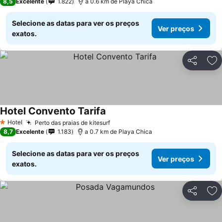
8,5
Excelente
1.822
a 0.6 km de Playa Chica
Selecione as datas para ver os preços
Ver preços
exatos.
Partilhar
Ad
Hotel Convento Tarifa
Hotel
Perto das praias de kitesurf
1 Estrelas
8,7
Excelente
1.183
a 0.7 km de Playa Chica
Selecione as datas para ver os preços
Ver preços
exatos.
Partilhar
Ad