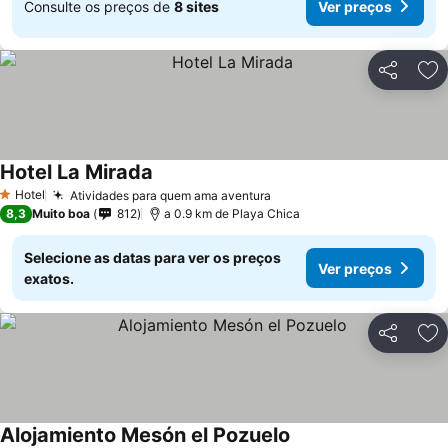
Consulte os preços de
8 sites
Ver preços
Partilhar
Ad
Hotel La Mirada
Hotel
Atividades para quem ama aventura
1 Estrelas
8,3
Muito boa
812
a 0.9 km de Playa Chica
Selecione as datas para ver os preços
Ver preços
exatos.
Partilhar
Ad
Alojamiento Mesón el Pozuelo