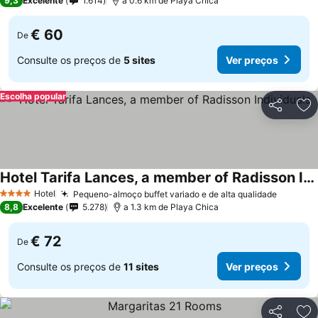
9,3
Excelente
1.614
a 0.6 km de Playa Chica
€ 60
De
Consulte os preços de
5 sites
Ver preços
Escolha popular
Partilhar
Ad
Hotel Tarifa Lances, a member of Radisson Individuals
Hotel
Pequeno-almoço buffet variado e de alta qualidade
4 Estrelas
8,8
Excelente
5.278
a 1.3 km de Playa Chica
€ 72
De
Consulte os preços de
11 sites
Ver preços