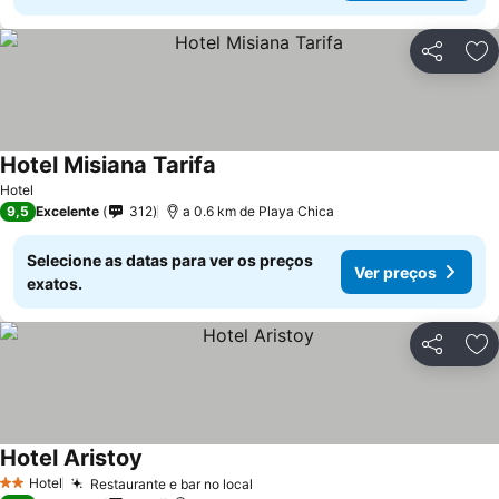
Partilhar
Ad
Hotel Misiana Tarifa
Hotel
9,5
Excelente
312
a 0.6 km de Playa Chica
Selecione as datas para ver os preços
Ver preços
exatos.
Partilhar
Ad
Hotel Aristoy
Hotel
Restaurante e bar no local
2 Estrelas