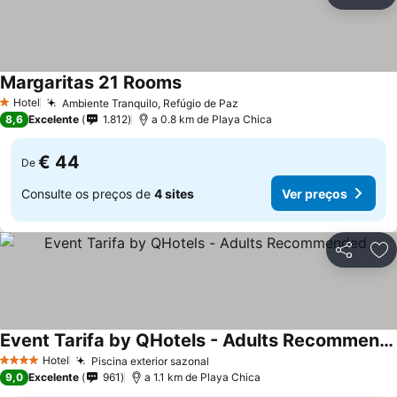
Partilhar
Ad
Margaritas 21 Rooms
Hotel
Ambiente Tranquilo, Refúgio de Paz
1 Estrelas
8,6
Excelente
1.812
a 0.8 km de Playa Chica
€ 44
De
Consulte os preços de
4 sites
Ver preços
Partilhar
Ad
Event Tarifa by QHotels - Adults Recommended
Hotel
Piscina exterior sazonal
4 Estrelas
9,0
Excelente
961
a 1.1 km de Playa Chica