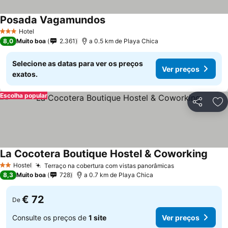
Posada Vagamundos
Hotel
3 Estrelas
8,0
Muito boa
2.361
a 0.5 km de Playa Chica
Selecione as datas para ver os preços
Ver preços
exatos.
Escolha popular
Partilhar
Ad
La Cocotera Boutique Hostel & Coworking
Hostel
Terraço na cobertura com vistas panorâmicas
2 Estrelas
8,3
Muito boa
728
a 0.7 km de Playa Chica
€ 72
De
Consulte os preços de
1 site
Ver preços