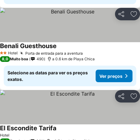
Partilhar
Ad
Benali Guesthouse
Hotel
Porta de entrada para a aventura
2 Estrelas
8,0
Muito boa
490
a 0.6 km de Playa Chica
Selecione as datas para ver os preços
Ver preços
exatos.
Partilhar
Ad
El Escondite Tarifa
Hotel