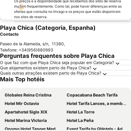
Os preços e a disponibilidade que recebemos dos sites de reserva
mudam frequentemente. Como tal, pode haver diferenças entre as
ofertas que consulta no trivago e os preços que estão disponíveis
nos sites de reserva.
Playa Chica (Categoria, Espanha)
Contacto
Paseo de la Alameda, s/n
,
11380
,
Telefone
:
+34(956)680993
Perguntas frequentes sobre Playa Chica
O que faz com que Playa Chica seja popular em Categoria?
Que alojamentos existem perto de Playa Chica?
Quais outras atrações existem perto de Playa Chica?
Mais Top hotéis
Globales Reina Cristina
Copacabana Beach Tarifa
Hotel Mir Octavio
Hotel Tarifa Lances, a member of Radisson Individuals
Apartahotel Siglo XIX
Hotel La Torre
Hotel Marina Victoria
Hotel La Peña
Onomo Hotel Tanger Med
Event Tarifa by QHotels - Adults Recommended