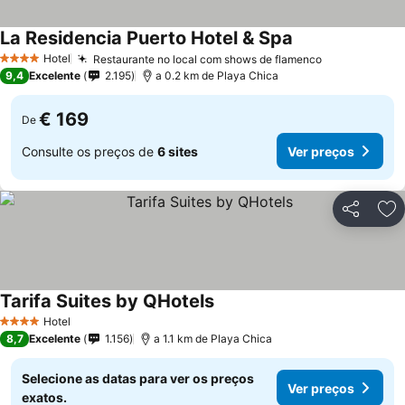
La Residencia Puerto Hotel & Spa
Hotel
Restaurante no local com shows de flamenco
4 Estrelas
9,4
Excelente
2.195
a 0.2 km de Playa Chica
€ 169
De
Consulte os preços de
6 sites
Ver preços
Partilhar
Ad
Tarifa Suites by QHotels
Hotel
4 Estrelas
8,7
Excelente
1.156
a 1.1 km de Playa Chica
Selecione as datas para ver os preços
Ver preços
exatos.