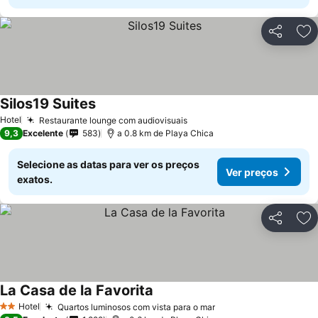
Partilhar
Ad
Silos19 Suites
Hotel
Restaurante lounge com audiovisuais
9,3
Excelente
583
a 0.8 km de Playa Chica
Selecione as datas para ver os preços
Ver preços
exatos.
Partilhar
Ad
La Casa de la Favorita
Hotel
Quartos luminosos com vista para o mar
2 Estrelas