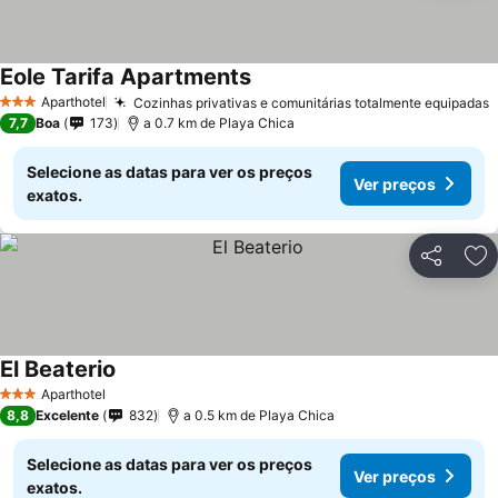
Eole Tarifa Apartments
Aparthotel
Cozinhas privativas e comunitárias totalmente equipadas
3 Estrelas
7,7
Boa
173
a 0.7 km de Playa Chica
Selecione as datas para ver os preços
Ver preços
exatos.
Partilhar
Ad
El Beaterio
Aparthotel
3 Estrelas
8,8
Excelente
832
a 0.5 km de Playa Chica
Selecione as datas para ver os preços
Ver preços
exatos.