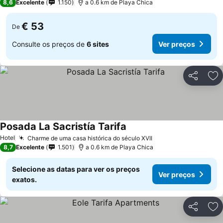
8,6
Excelente
1.150
a 0.6 km de Playa Chica
€ 53
De
Consulte os preços de
6 sites
Ver preços
Partilhar
Ad
Posada La Sacristía Tarifa
Hotel
Charme de uma casa histórica do século XVII
8,7
Excelente
1.501
a 0.6 km de Playa Chica
Selecione as datas para ver os preços
Ver preços
exatos.
Partilhar
Ad