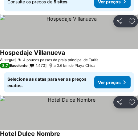
Consulte os preços de
5 sites
Ver preços
Partilhar
Ad
Hospedaje Villanueva
Albergue
A poucos passos da praia principal de Tarifa
8,7
Excelente
1.473
a 0.6 km de Playa Chica
Selecione as datas para ver os preços
Ver preços
exatos.
Partilhar
Ad
Hotel Dulce Nombre