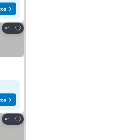
ços
Adicionar aos favoritos
Partilhar
ços
Adicionar aos favoritos
Partilhar