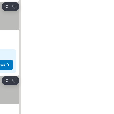
Adicionar aos favoritos
Partilhar
ços
Adicionar aos favoritos
Partilhar