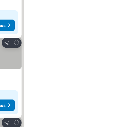
ços
Adicionar aos favoritos
Partilhar
ços
Adicionar aos favoritos
Partilhar