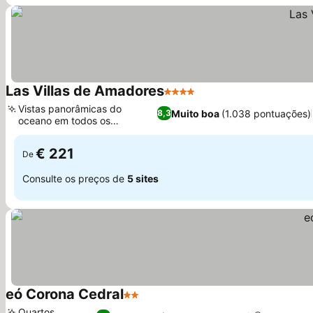
Las Villas de Amadores
4 Estrelas
Ver preços
Vistas panorâmicas do
Muito boa
(1.038 pontuações)
8,3
oceano em todos os
Ver preços
apartamentos
€ 221
De
Consulte os preços de
5 sites
eó Corona Cedral
2 Estrelas
Ver preços
Quartos