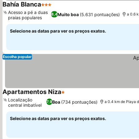
Bahía Blanca
3 Estrelas
Ver preços
Acesso a pé a duas
Muito boa
(5.631 pontuações)
8,4
a 0.6 
praias populares
Ver preços
Selecione as datas para ver os preços exatos.
Escolha popular
Apartamentos Niza
1 Estrelas
Ver preços
Localização
Boa
(734 pontuações)
7,9
a 0.4 km de Playa 
central imbatível
Ver preços
Selecione as datas para ver os preços exatos.