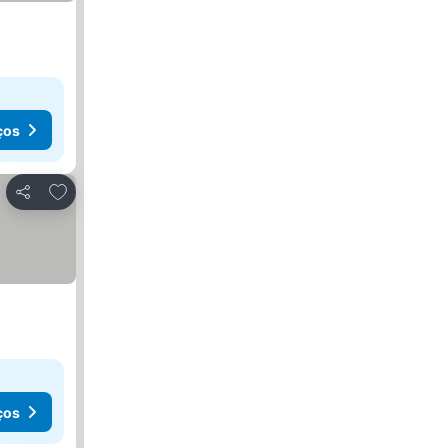
ços
Adicionar aos favoritos
Partilhar
ços