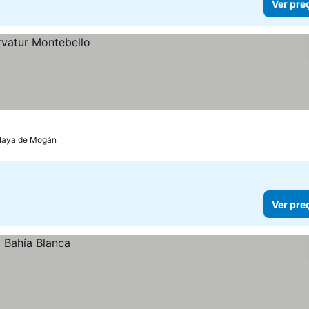
Ver pre
Playa de Mogán
Ver pre