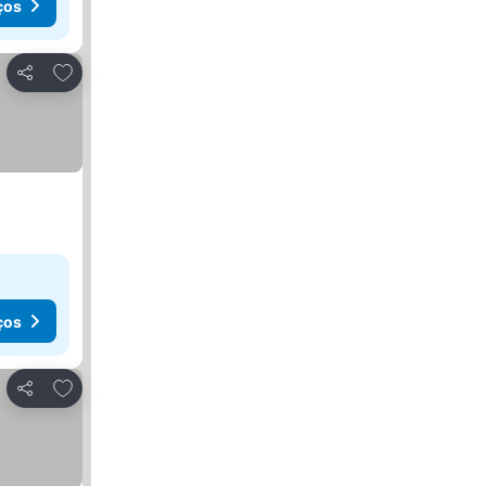
ços
Adicionar aos favoritos
Partilhar
ços
Adicionar aos favoritos
Partilhar