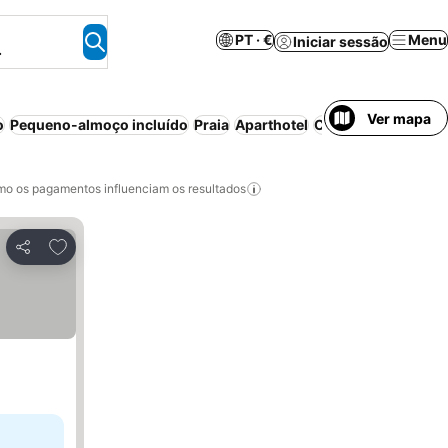
PT · €
Menu
Iniciar sessão
.
Ver mapa
o
Pequeno-almoço incluído
Praia
Aparthotel
Cancelamento grat
o os pagamentos influenciam os resultados
Adicionar aos favoritos
Partilhar