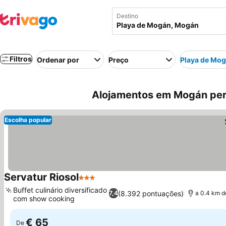
Destino
Filtros
Ordenar por
Preço
Playa de Mo
Alojamentos em Mogán per
Escolha popular
Servatur Riosol
3 Estrelas
Ver preços
Buffet culinário diversificado
(8.392 pontuações)
7,4
a 0.4 km 
com show cooking
Ver preços
€ 65
De