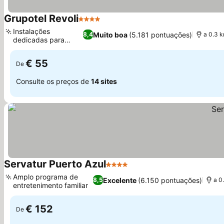
Grupotel Revoli
4 Estrelas
Ver preços
Instalações
Muito boa
(5.181 pontuações)
8,4
a 0.3 
dedicadas para
Ver preços
crianças
€ 55
De
Consulte os preços de
14 sites
Servatur Puerto Azul
4 Estrelas
Ver preços
Amplo programa de
Excelente
(6.150 pontuações)
8,5
a 0
entretenimento familiar
Ver preços
€ 152
De