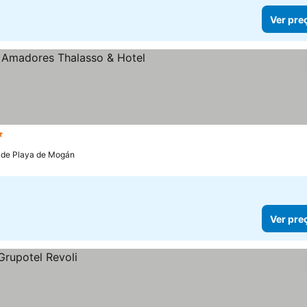
Ver pre
relas
Ver preços
 de Playa de Mogán
Ver pre