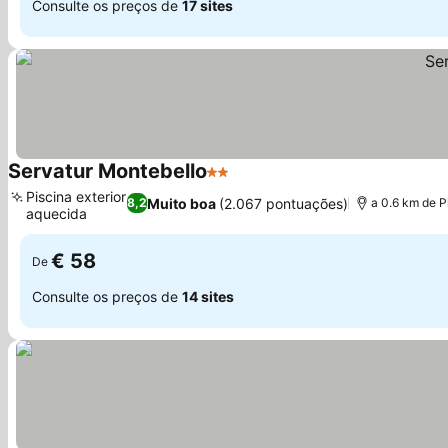
Consulte os preços de
17 sites
Servatur Montebello
2 Estrelas
Ver preços
Piscina exterior
Muito boa
(2.067 pontuações)
8,2
a 0.6 km de 
aquecida
Ver preços
€ 58
De
Consulte os preços de
14 sites