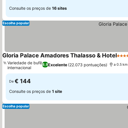
Consulte os preços de
16 sites
Escolha popular
Gloria Palace Amadores Thalasso & Hotel
4 Est
Variedade de bufê
Excelente
(22.073 pontuações)
8,9
a 0.5 km
internacional
Ver preços
€ 144
De
Consulte os preços de
1 site
Escolha popular