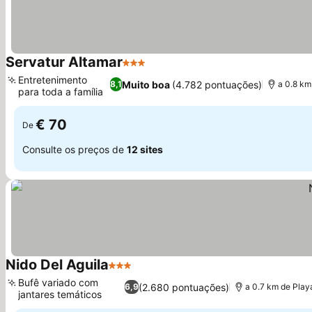
Servatur Altamar
3 Estrelas
Ver preços
Entretenimento
Muito boa
(4.782 pontuações)
8,1
a 0.8 k
para toda a família
Ver preços
€ 70
De
Consulte os preços de
12 sites
Nido Del Aguila
3 Estrelas
Ver preços
Bufê variado com
(2.680 pontuações)
6,9
a 0.7 km de Pla
jantares temáticos
Ver preços