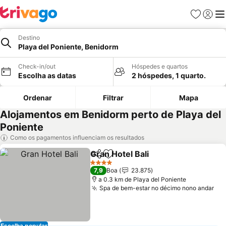
Favoritos
Iniciar
Me
Destino
Playa del Poniente, Benidorm
Check-in/out
Hóspedes e quartos
Escolha as datas
2 hóspedes, 1 quarto.
Ordenar
Filtrar
Mapa
Alojamentos em Benidorm perto de Playa del
Poniente
Como os pagamentos influenciam os resultados
Gran Hotel Bali
Partilhar
Adicionar aos favoritos
4 Estrelas
7,9
Boa
23.875
a 0.3 km de Playa del Poniente
Spa de bem-estar no décimo nono andar
Escolha popular