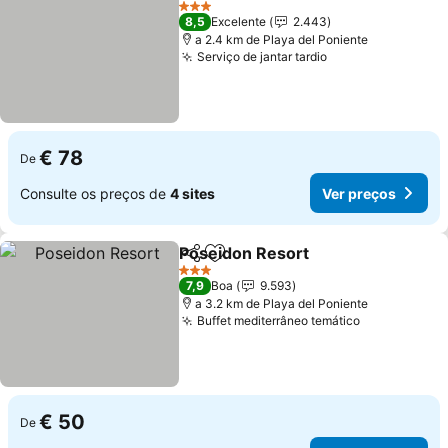
3 Estrelas
8,5
Excelente
2.443
a 2.4 km de Playa del Poniente
Serviço de jantar tardio
€ 78
De
Consulte os preços de
4 sites
Ver preços
Poseidon Resort
Partilhar
Adicionar aos favoritos
3 Estrelas
7,9
Boa
9.593
a 3.2 km de Playa del Poniente
Buffet mediterrâneo temático
€ 50
De