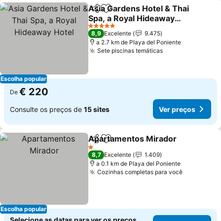
Asia Gardens Hotel & Thai
Partilhar
Adicionar aos favoritos
Spa, a Royal Hideaway
Hotel
5 Estrelas
8,9
Excelente
9.475
a 2.7 km de Playa del Poniente
Sete piscinas temáticas
Escolha popular
€ 220
De
Consulte os preços de
15 sites
Ver preços
Apartamentos Mirador
Partilhar
Adicionar aos favoritos
1 Estrelas
8,7
Excelente
1.409
a 0.1 km de Playa del Poniente
Cozinhas completas para você
Escolha popular
Selecione as datas para ver os preços