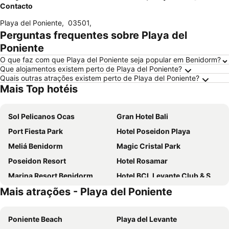
Contacto
Playa del Poniente
,
03501
,
Perguntas frequentes sobre Playa del
Poniente
O que faz com que Playa del Poniente seja popular em Benidorm?
Que alojamentos existem perto de Playa del Poniente?
Quais outras atrações existem perto de Playa del Poniente?
Mais Top hotéis
Sol Pelicanos Ocas
Gran Hotel Bali
Port Fiesta Park
Hotel Poseidon Playa
Meliá Benidorm
Magic Cristal Park
Poseidon Resort
Hotel Rosamar
Marina Resort Benidorm
Hotel BCL Levante Club & Spa 4 Sup - Only Adults Recomended
Mais atrações - Playa del Poniente
Hotel Benidorm East by Pierre & Vacances
Mont-Park
Hotel & SPA Dynastic
Port Benidorm Hotel & Spa
Poniente Beach
Playa del Levante
Medplaya Hotel Regente
Medplaya Hotel Rio Park