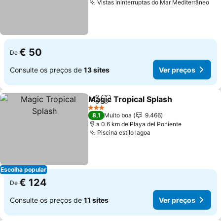
Vistas ininterruptas do Mar Mediterrâneo
€ 50
De
Consulte os preços de
13 sites
Ver preços
Magic Tropical Splash
Partilhar
Adicionar aos favoritos
3 Estrelas
8,1
Muito boa
9.466
a 0.6 km de Playa del Poniente
Piscina estilo lagoa
Escolha popular
€ 124
De
Consulte os preços de
11 sites
Ver preços