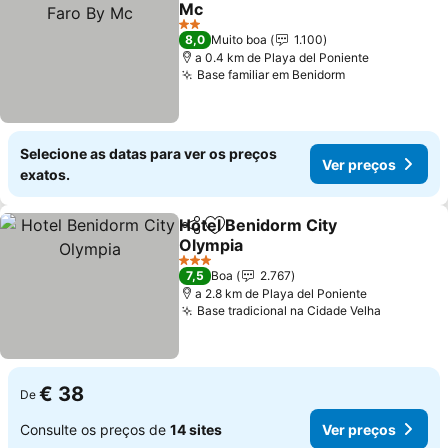
Mc
2 Estrelas
8,0
Muito boa
1.100
a 0.4 km de Playa del Poniente
Base familiar em Benidorm
Selecione as datas para ver os preços
Ver preços
exatos.
Hotel Benidorm City
Partilhar
Adicionar aos favoritos
Olympia
3 Estrelas
7,5
Boa
2.767
a 2.8 km de Playa del Poniente
Base tradicional na Cidade Velha
€ 38
De
Consulte os preços de
14 sites
Ver preços