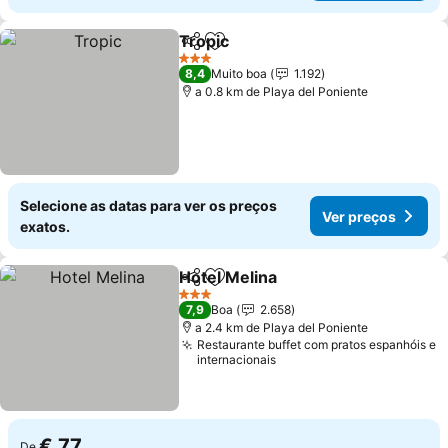
Tropic
Partilhar
Adicionar aos favoritos
3 Estrelas
8,4
Muito boa
1.192
a 0.8 km de Playa del Poniente
Selecione as datas para ver os preços
Ver preços
exatos.
Hotel Melina
Partilhar
Adicionar aos favoritos
3 Estrelas
7,9
Boa
2.658
a 2.4 km de Playa del Poniente
Restaurante buffet com pratos espanhóis e
internacionais
€ 77
De