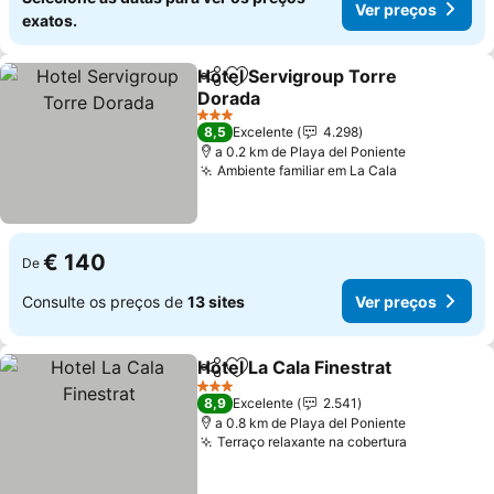
Ver preços
exatos.
Hotel Servigroup Torre
Partilhar
Adicionar aos favoritos
Dorada
3 Estrelas
8,5
Excelente
4.298
a 0.2 km de Playa del Poniente
Ambiente familiar em La Cala
€ 140
De
Consulte os preços de
13 sites
Ver preços
Hotel La Cala Finestrat
Partilhar
Adicionar aos favoritos
3 Estrelas
8,9
Excelente
2.541
a 0.8 km de Playa del Poniente
Terraço relaxante na cobertura