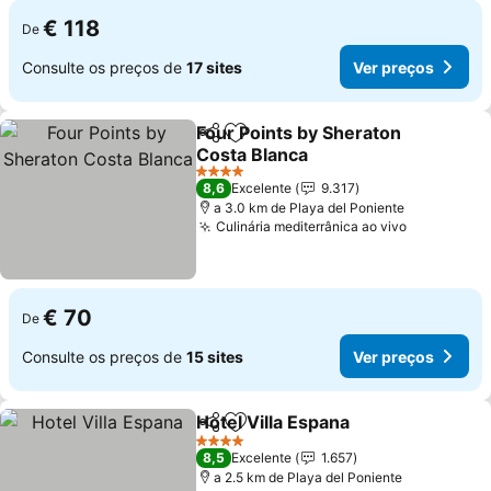
€ 118
De
Consulte os preços de
17 sites
Ver preços
Four Points by Sheraton
Partilhar
Adicionar aos favoritos
Costa Blanca
4 Estrelas
8,6
Excelente
9.317
a 3.0 km de Playa del Poniente
Culinária mediterrânica ao vivo
€ 70
De
Consulte os preços de
15 sites
Ver preços
Hotel Villa Espana
Partilhar
Adicionar aos favoritos
4 Estrelas
8,5
Excelente
1.657
a 2.5 km de Playa del Poniente