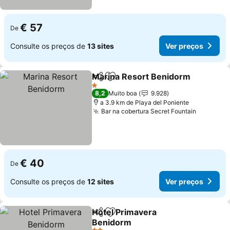
€ 57
De
Consulte os preços de
13 sites
Ver preços
Marina Resort Benidorm
Partilhar
Adicionar aos favoritos
1 Estrelas
8,2
Muito boa
9.928
a 3.9 km de Playa del Poniente
Bar na cobertura Secret Fountain
€ 40
De
Consulte os preços de
12 sites
Ver preços
Hotel Primavera
Partilhar
Adicionar aos favoritos
Benidorm