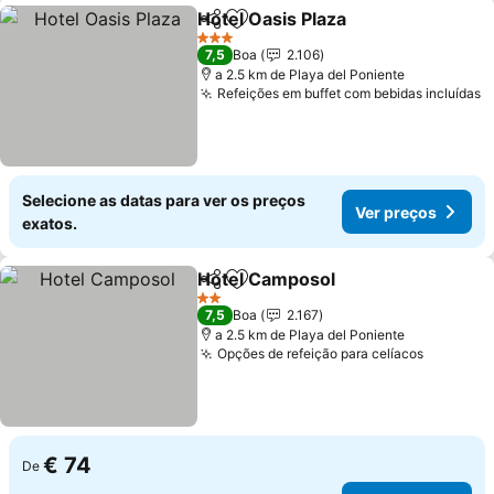
Hotel Oasis Plaza
Partilhar
Adicionar aos favoritos
3 Estrelas
7,5
Boa
2.106
a 2.5 km de Playa del Poniente
Refeições em buffet com bebidas incluídas
Selecione as datas para ver os preços
Ver preços
exatos.
Hotel Camposol
Partilhar
Adicionar aos favoritos
2 Estrelas
7,5
Boa
2.167
a 2.5 km de Playa del Poniente
Opções de refeição para celíacos
€ 74
De