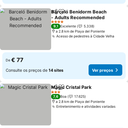
Barceló Benidorm Beach
Partilhar
Adicionar aos favoritos
- Adults Recommended
4 Estrelas
9,1
Excelente
5.338
a 2.8 km de Playa del Poniente
Acesso de pedestres à Cidade Velha
€ 77
De
Consulte os preços de
14 sites
Ver preços
Magic Cristal Park
Partilhar
Adicionar aos favoritos
3 Estrelas
7,6
Boa
17.625
a 2.8 km de Playa del Poniente
Entretenimento e atividades variadas