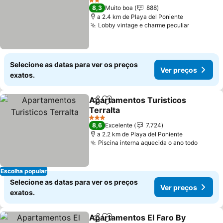
2 Estrelas
8,3
Muito boa
888
a 2.4 km de Playa del Poniente
Lobby vintage e charme peculiar
Selecione as datas para ver os preços
Ver preços
exatos.
Apartamentos Turisticos
Partilhar
Adicionar aos favoritos
Terralta
3 Estrelas
8,6
Excelente
7.724
a 2.2 km de Playa del Poniente
Piscina interna aquecida o ano todo
Escolha popular
Selecione as datas para ver os preços
Ver preços
exatos.
Apartamentos El Faro By
Partilhar
Adicionar aos favoritos