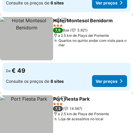
Consulte os preços de
6 sites
Ver preços
Hotel Montesol Benidorm
Partilhar
Adicionar aos favoritos
3 Estrelas
7,9
Boa
3.921
a 2.5 km de Playa del Poniente
Quartos no quinto andar com vista para o
mar
€ 49
De
Consulte os preços de
8 sites
Ver preços
Port Fiesta Park
Partilhar
Adicionar aos favoritos
3 Estrelas
7,3
14.567
a 2.5 km de Playa del Poniente
Loja de acessórios no local