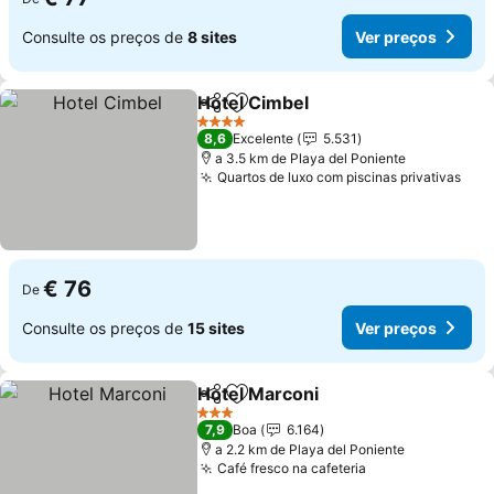
Consulte os preços de
8 sites
Ver preços
Hotel Cimbel
Partilhar
Adicionar aos favoritos
4 Estrelas
8,6
Excelente
5.531
a 3.5 km de Playa del Poniente
Quartos de luxo com piscinas privativas
€ 76
De
Consulte os preços de
15 sites
Ver preços
Hotel Marconi
Partilhar
Adicionar aos favoritos
3 Estrelas
7,9
Boa
6.164
a 2.2 km de Playa del Poniente
Café fresco na cafeteria