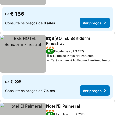
€ 156
De
Consulte os preços de
8 sites
Ver preços
B&B HOTEL Benidorm
Partilhar
Adicionar aos favoritos
Finestrat
3 Estrelas
8,7
Excelente
3.177
a 1.2 km de Playa del Poniente
Café da manhã buffet mediterrâneo fresco
€ 36
De
Consulte os preços de
7 sites
Ver preços
Hotel El Palmeral
Partilhar
Adicionar aos favoritos
3 Estrelas
8,1
Muito boa
2.737