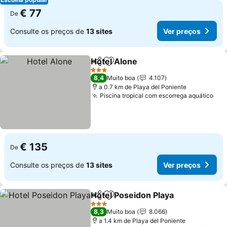
€ 77
De
Consulte os preços de
13 sites
Ver preços
Hotel Alone
Partilhar
Adicionar aos favoritos
3 Estrelas
8,4
Muito boa
4.107
a 0.7 km de Playa del Poniente
Piscina tropical com escorrega aquático
€ 135
De
Consulte os preços de
13 sites
Ver preços
Hotel Poseidon Playa
Partilhar
Adicionar aos favoritos
3 Estrelas
8,3
Muito boa
8.066
a 1.4 km de Playa del Poniente