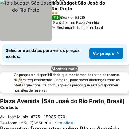
ibis budget São José do
Partilhar
Adicionar aos favoritos
Rio Preto
2 Estrelas
7,9
Boa
5.828
a 0.4 km de Plaza Avenida
Restaurante francês no local
Selecione as datas para ver os preços
Ver preços
exatos.
Mostrar mais
Os preços e a disponibilidade que recebemos dos sites de reserva
mudam frequentemente. Como tal, pode haver diferenças entre as
ofertas que consulta no trivago e os preços que estão disponíveis
nos sites de reserva.
Plaza Avenida (São José do Rio Preto, Brasil)
Contacto
Av. José Munia, 4775
,
15085-970
,
Telefone
:
+55(17)3550200
|
Site oficial
Perguntas frequentes sobre Plaza Avenida