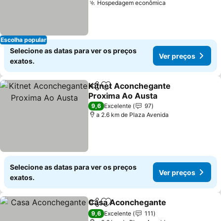
Hospedagem econômica
Escolha popular
Selecione as datas para ver os preços
Ver preços
exatos.
Kitnet Aconchegante
Partilhar
Adicionar aos favoritos
Proxima Ao Austa
9,6
Excelente
97
a 2.6 km de Plaza Avenida
Selecione as datas para ver os preços
Ver preços
exatos.
Casa Aconchegante
Partilhar
Adicionar aos favoritos
9,6
Excelente
111