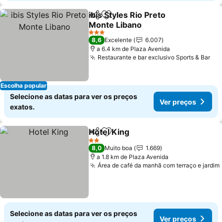
ibis Styles Rio Preto
Partilhar
Adicionar aos favoritos
Monte Libano
3 Estrelas
8,6
Excelente
6.007
a 6.4 km de Plaza Avenida
Restaurante e bar exclusivo Sports & Bar
Escolha popular
Selecione as datas para ver os preços
Ver preços
exatos.
Hotel King
Partilhar
Adicionar aos favoritos
2 Estrelas
8,0
Muito boa
1.669
a 1.8 km de Plaza Avenida
Área de café da manhã com terraço e jardim
Selecione as datas para ver os preços
Ver preços