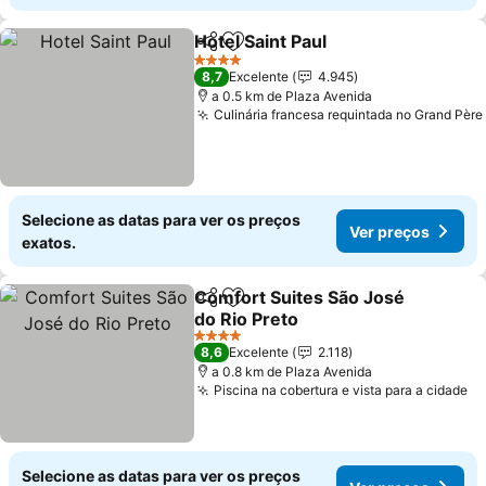
Hotel Saint Paul
Partilhar
Adicionar aos favoritos
4 Estrelas
8,7
Excelente
4.945
a 0.5 km de Plaza Avenida
Culinária francesa requintada no Grand Père
Selecione as datas para ver os preços
Ver preços
exatos.
Comfort Suites São José
Partilhar
Adicionar aos favoritos
do Rio Preto
4 Estrelas
8,6
Excelente
2.118
a 0.8 km de Plaza Avenida
Piscina na cobertura e vista para a cidade
Selecione as datas para ver os preços