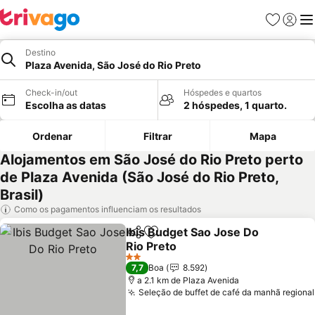
Favoritos
Iniciar
Me
Destino
Plaza Avenida, São José do Rio Preto
Check-in/out
Hóspedes e quartos
Escolha as datas
2 hóspedes, 1 quarto.
Ordenar
Filtrar
Mapa
Alojamentos em São José do Rio Preto perto
de Plaza Avenida (São José do Rio Preto,
Brasil)
Como os pagamentos influenciam os resultados
Ibis Budget Sao Jose Do
Partilhar
Adicionar aos favoritos
Rio Preto
2 Estrelas
7,7
Boa
8.592
a 2.1 km de Plaza Avenida
Seleção de buffet de café da manhã regional