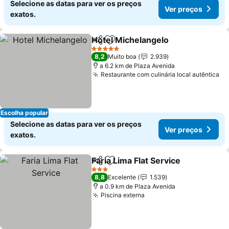
Selecione as datas para ver os preços
Ver preços
exatos.
Hotel Michelangelo
Partilhar
Adicionar aos favoritos
5 Estrelas
8,2
Muito boa
2.939
a 6.2 km de Plaza Avenida
Restaurante com culinária local autêntica
Escolha popular
Selecione as datas para ver os preços
Ver preços
exatos.
Faria Lima Flat Service
Partilhar
Adicionar aos favoritos
3 Estrelas
8,8
Excelente
1.539
a 0.9 km de Plaza Avenida
Piscina externa