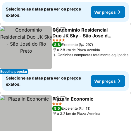
Selecione as datas para ver os preços
Ver preços
exatos.
Condomínio Residencial
Partilhar
Adicionar aos favoritos
Duo JK Sky - São José do
Rio Preto
4 Estrelas
8,8
Excelente
297
a 2.8 km de Plaza Avenida
Cozinhas compactas totalmente equipadas
Escolha popular
Selecione as datas para ver os preços
Ver preços
exatos.
Plaza in Economic
Partilhar
Adicionar aos favoritos
3 Estrelas
8,5
Excelente
11
a 3.2 km de Plaza Avenida