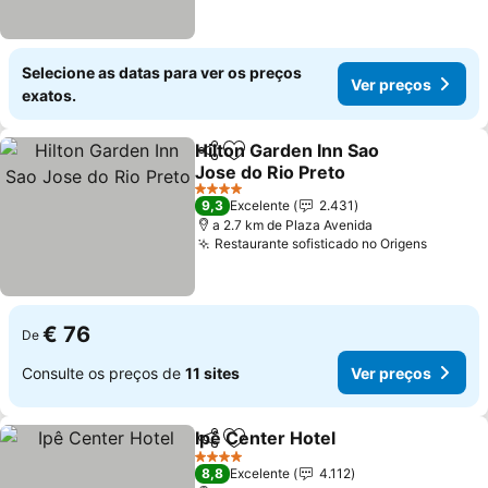
Selecione as datas para ver os preços
Ver preços
exatos.
Hilton Garden Inn Sao
Partilhar
Adicionar aos favoritos
Jose do Rio Preto
4 Estrelas
9,3
Excelente
2.431
a 2.7 km de Plaza Avenida
Restaurante sofisticado no Origens
€ 76
De
Consulte os preços de
11 sites
Ver preços
Ipê Center Hotel
Partilhar
Adicionar aos favoritos
4 Estrelas
8,8
Excelente
4.112