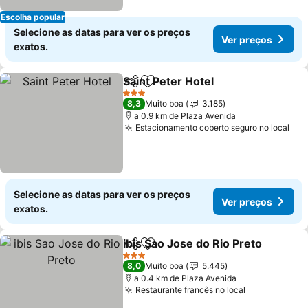
Escolha popular
Selecione as datas para ver os preços
Ver preços
exatos.
Saint Peter Hotel
Partilhar
Adicionar aos favoritos
3 Estrelas
8,3
Muito boa
3.185
a 0.9 km de Plaza Avenida
Estacionamento coberto seguro no local
Selecione as datas para ver os preços
Ver preços
exatos.
ibis Sao Jose do Rio Preto
Partilhar
Adicionar aos favoritos
3 Estrelas
8,0
Muito boa
5.445
a 0.4 km de Plaza Avenida
Restaurante francês no local