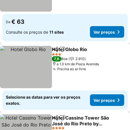
€ 63
De
Consulte os preços de
11 sites
Ver preços
Hotel Globo Rio
Partilhar
Adicionar aos favoritos
3 Estrelas
7,8
Boa
2.910
a 1.0 km de Plaza Avenida
Piscina ao ar livre
Selecione as datas para ver os preços
Ver preços
exatos.
Hotel Cassino Tower São
Partilhar
Adicionar aos favoritos
José do Rio Preto by
Nacional Inn