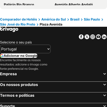
Palácio Rio Branco
Avenida Alberto Andaló
Hotel King
Faria Lima Flat Service
Centro Integrado de Ciência e Cultura
Palloma Blanca Ecotur
Plaza in Economic
Spa Santa Cruz
Aeroporto de Marília
Festival do Folclore
Comparador de Hotéis
América do Sul
Brasil
São Paulo
São José do Rio Preto
Plaza Avenida
Aeroporto Estadual de Bauru-Arealva
Uberaba Airport
Parque Aventurah Brotas
Facebook
Twitter
Insta
Yo
Selecione o seu país
Adicionar no Google
Encontre facilmente os nossos
resultados: adicione o trivago como
fonte preferencial no Google.
Empresa
Os nossos produtos
Termos e políticas
Suporte