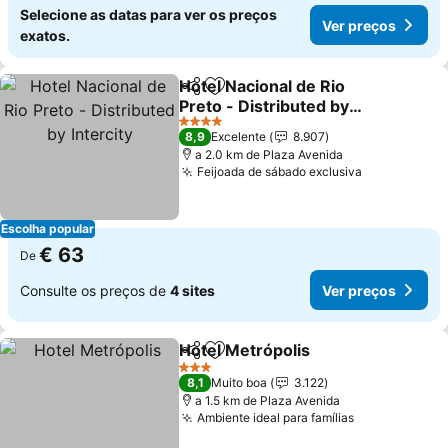
Selecione as datas para ver os preços
Ver preços
exatos.
Hotel Nacional de Rio
Partilhar
Adicionar aos favoritos
Preto - Distributed by
Intercity
4 Estrelas
8,9
Excelente
8.907
a 2.0 km de Plaza Avenida
Feijoada de sábado exclusiva
Escolha popular
€ 63
De
Consulte os preços de
4 sites
Ver preços
Hotel Metrópolis
Partilhar
Adicionar aos favoritos
3 Estrelas
8,1
Muito boa
3.122
a 1.5 km de Plaza Avenida
Ambiente ideal para famílias