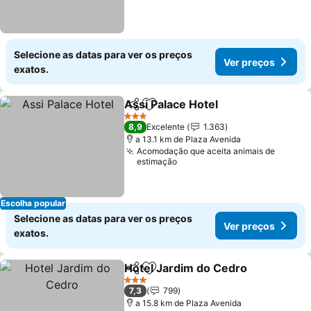
Selecione as datas para ver os preços
Ver preços
exatos.
Assi Palace Hotel
Partilhar
Adicionar aos favoritos
3 Estrelas
8,9
Excelente
1.363
a 13.1 km de Plaza Avenida
Acomodação que aceita animais de
estimação
Escolha popular
Selecione as datas para ver os preços
Ver preços
exatos.
Hotel Jardim do Cedro
Partilhar
Adicionar aos favoritos
3 Estrelas
7,3
799
a 15.8 km de Plaza Avenida