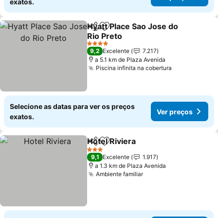
exatos.
Hyatt Place Sao Jose do
Partilhar
Adicionar aos favoritos
Rio Preto
4 Estrelas
9,2
Excelente
7.217
a 5.1 km de Plaza Avenida
Piscina infinita na cobertura
Selecione as datas para ver os preços
Ver preços
exatos.
Hotel Riviera
Partilhar
Adicionar aos favoritos
3 Estrelas
9,1
Excelente
1.917
a 1.3 km de Plaza Avenida
Ambiente familiar