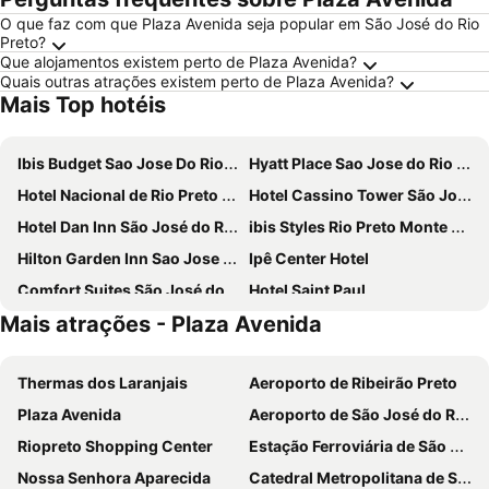
O que faz com que Plaza Avenida seja popular em São José do Rio
Preto?
Que alojamentos existem perto de Plaza Avenida?
Quais outras atrações existem perto de Plaza Avenida?
Mais Top hotéis
Ibis Budget Sao Jose Do Rio Preto
Hyatt Place Sao Jose do Rio Preto
Hotel Nacional de Rio Preto - Distributed by Intercity
Hotel Cassino Tower São José do Rio Preto by Nacional Inn
Hotel Dan Inn São José do Rio Preto by Nacional Inn
ibis Styles Rio Preto Monte Libano
Hilton Garden Inn Sao Jose do Rio Preto
Ipê Center Hotel
Comfort Suites São José do Rio Preto
Hotel Saint Paul
Mais atrações - Plaza Avenida
Euro Suite São José do Rio Preto
Saint Peter Hotel
ibis Sao Jose do Rio Preto
Hotel Itamarati
Thermas dos Laranjais
Aeroporto de Ribeirão Preto
Hotel Michelangelo
Ipê Park Hotel
Plaza Avenida
Aeroporto de São José do Rio Preto
Assi Palace Hotel
Bravo City Hotel São Jose do Rio Preto Ltda
Riopreto Shopping Center
Estação Ferroviária de São José do Rio Preto
Hotel Globo Rio
Hotel Jardim do Cedro
Nossa Senhora Aparecida
Catedral Metropolitana de São Sebastião
Hotel Metrópolis
Augustus Plaza Hotel