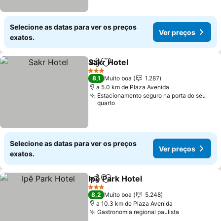
Selecione as datas para ver os preços
Ver preços
exatos.
Sakr Hotel
Partilhar
Adicionar aos favoritos
3 Estrelas
8,1
Muito boa
1.287
a 5.0 km de Plaza Avenida
Estacionamento seguro na porta do seu
quarto
Selecione as datas para ver os preços
Ver preços
exatos.
Ipê Park Hotel
Partilhar
Adicionar aos favoritos
3 Estrelas
8,2
Muito boa
5.248
a 10.3 km de Plaza Avenida
Gastronomia regional paulista