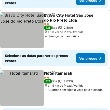
Ver preços
exatos.
Bravo City Hotel São Jose
Partilhar
Adicionar aos favoritos
do Rio Preto Ltda
2 Estrelas
7,8
Boa
2.800
a 1.8 km de Plaza Avenida
Serviço de manobrista
Selecione as datas para ver os preços
Ver preços
exatos.
Hotel Itamarati
Partilhar
Adicionar aos favoritos
2 Estrelas
7,7
Boa
2.093
a 1.9 km de Plaza Avenida
Quartos com pátio e vista para a cidade