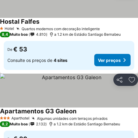
Hostal Falfes
Hotel
Quartos modernos com decoração inteligente
1 Estrelas
8,4
Muito boa
4.810
a 1.2 km de Estádio Santiago Bernabeu
€ 53
De
Consulte os preços de
4 sites
Ver preços
Partilhar
Ad
Apartamentos G3 Galeon
Aparthotel
Algumas unidades com terraços privados
3 Estrelas
8,2
Muito boa
2.132
a 1.2 km de Estádio Santiago Bernabeu