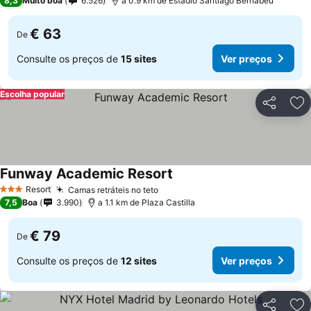
8,3
Muito boa
6.526
a 0.9 km de Estádio Santiago Bernabeu
€ 63
De
Consulte os preços de
15 sites
Ver preços
Escolha popular
Partilhar
Ad
Funway Academic Resort
Resort
Camas retráteis no teto
3 Estrelas
7,5
Boa
3.990
a 1.1 km de Plaza Castilla
€ 79
De
Consulte os preços de
12 sites
Ver preços