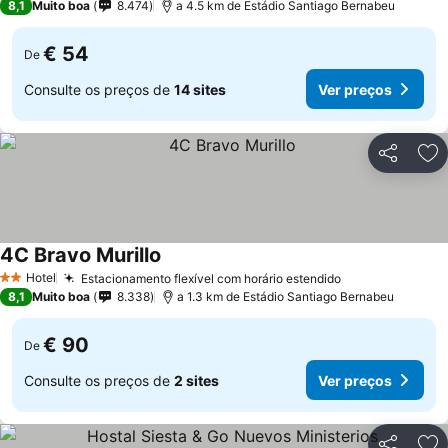
8,1
Muito boa
8.474
a 4.5 km de Estádio Santiago Bernabeu
€ 54
De
Consulte os preços de
14 sites
Ver preços
Partilhar
Ad
4C Bravo Murillo
Hotel
Estacionamento flexível com horário estendido
2 Estrelas
8,1
Muito boa
8.338
a 1.3 km de Estádio Santiago Bernabeu
€ 90
De
Consulte os preços de
2 sites
Ver preços