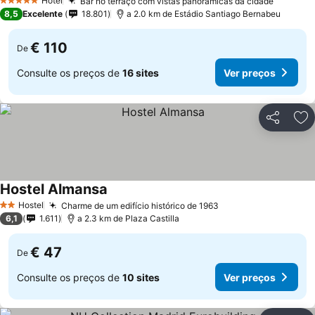
Hotel
Bar no terraço com vistas panorâmicas da cidade
5 Estrelas
8,5
Excelente
18.801
a 2.0 km de Estádio Santiago Bernabeu
€ 110
De
Consulte os preços de
16 sites
Ver preços
Partilhar
Ad
Hostel Almansa
Hostel
Charme de um edifício histórico de 1963
2 Estrelas
6,1
1.611
a 2.3 km de Plaza Castilla
€ 47
De
Consulte os preços de
10 sites
Ver preços