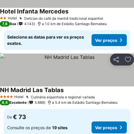
Hotel Infanta Mercedes
Hotel
Delícias do café da manhã tradicional espanhol
2 Estrelas
7,8
Boa
4.143
a 1.0 km de Estádio Santiago Bernabeu
Selecione as datas para ver os preços
Ver preços
exatos.
Partilhar
Ad
NH Madrid Las Tablas
Hotel
Culinária espanhola e regional variada
4 Estrelas
8,5
Excelente
5.886
a 5.4 km de Estádio Santiago Bernabeu
€ 73
De
Consulte os preços de
19 sites
Ver preços