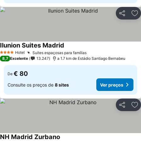
Partilhar
Ad
Ilunion Suites Madrid
Hotel
Suítes espaçosas para famílias
4 Estrelas
8,7
Excelente
13.247
a 1.7 km de Estádio Santiago Bernabeu
€ 80
De
Consulte os preços de
8 sites
Ver preços
Partilhar
Ad
NH Madrid Zurbano