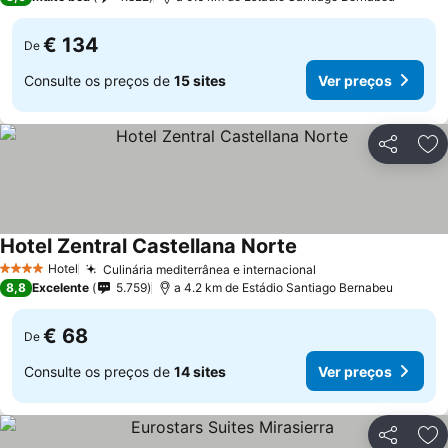
€ 134
De
Consulte os preços de
15 sites
Ver preços
Partilhar
Ad
Hotel Zentral Castellana Norte
Hotel
Culinária mediterrânea e internacional
4 Estrelas
8,8
Excelente
5.759
a 4.2 km de Estádio Santiago Bernabeu
€ 68
De
Consulte os preços de
14 sites
Ver preços
Partilhar
Ad