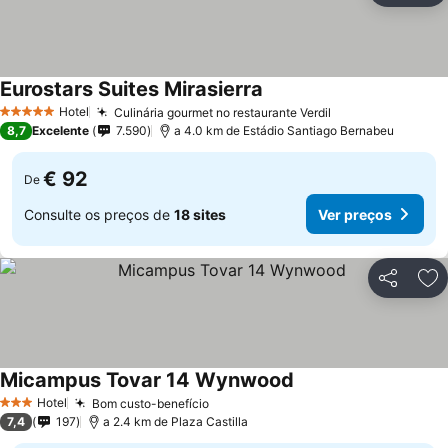
Eurostars Suites Mirasierra
Hotel
Culinária gourmet no restaurante Verdil
5 Estrelas
8,7
Excelente
7.590
a 4.0 km de Estádio Santiago Bernabeu
€ 92
De
Consulte os preços de
18 sites
Ver preços
Partilhar
Ad
Micampus Tovar 14 Wynwood
Hotel
Bom custo-benefício
3 Estrelas
7,4
197
a 2.4 km de Plaza Castilla