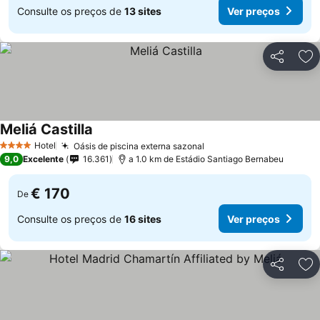
Consulte os preços de
13 sites
Ver preços
Partilhar
Ad
Meliá Castilla
Hotel
Oásis de piscina externa sazonal
4 Estrelas
9,0
Excelente
16.361
a 1.0 km de Estádio Santiago Bernabeu
€ 170
De
Consulte os preços de
16 sites
Ver preços
Partilhar
Ad