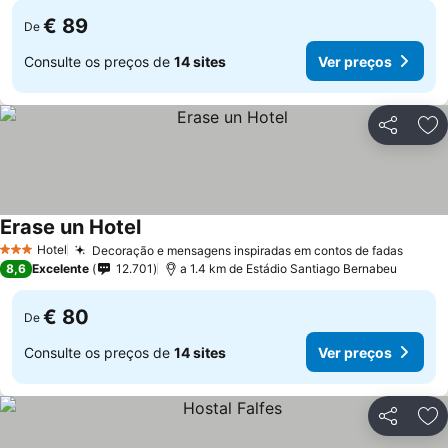
€ 89
De
Consulte os preços de
14 sites
Ver preços
Partilhar
Ad
Erase un Hotel
Hotel
Decoração e mensagens inspiradas em contos de fadas
3 Estrelas
8,6
Excelente
12.701
a 1.4 km de Estádio Santiago Bernabeu
€ 80
De
Consulte os preços de
14 sites
Ver preços
Partilhar
Ad