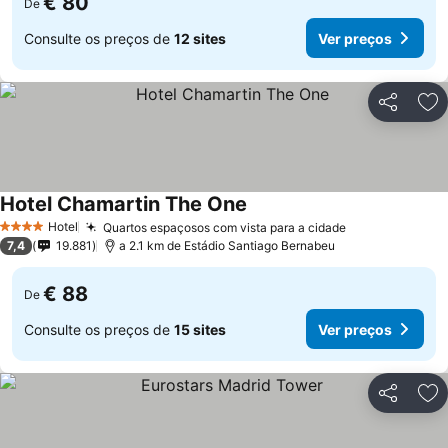
€ 80
De
Consulte os preços de
12 sites
Ver preços
Partilhar
Ad
Hotel Chamartin The One
Hotel
Quartos espaçosos com vista para a cidade
4 Estrelas
7,4
19.881
a 2.1 km de Estádio Santiago Bernabeu
€ 88
De
Consulte os preços de
15 sites
Ver preços
Partilhar
Ad