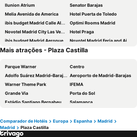
Ilunion Atrium
Senator Barajas
Melia Avenida de America
Hotel Puerta de Toledo
ibis budget Madrid Calle Alcalá
Optimi Rooms Madrid
Novotel Madrid City Las Ventas
Hotel Praga
ibis budget Madrid Aeropuerto
Novotel Madrid Feria and Airport
Mais atrações - Plaza Castilla
Ilunion Suites Madrid
Ibis Styles Madrid City Las Ventas
Anaco
Inhala Hotel Garden
Parque Warner
Centro
Travelodge Madrid Metropolitano
INNSiDE by Meliá Madrid Valdebebas
Adolfo Suárez Madrid–Barajas Airport
Aeroporto de Madrid-Barajas
Hotel Europa
Hotel Riu Plaza Espana
Warner Theme Park
IFEMA
Holiday Inn Express Madrid Leganes
Hotel Puerta America
Grande Via
Porta do Sol
DWO Yuste Alcalá
ibis budget Madrid Vallecas
Estádio Santiago Bernabeu
Salamanca
Exe Convention Plaza Madrid
Hotel Madrid Chamartín Affiliated by Meliá
Atocha
Estación Sur
Exe Madrid Norte
Ilunion Pio XII
Estadio Metropolitano Metro Station
Barajas
Hotel Mercader
Hotel Zentral Castellana Norte
Comparador de Hotéis
Europa
Espanha
Madrid
Madrid
Plaza Castilla
Metropolitano Metro Station
Chamartín
NH Madrid Ribera del Manzanares
Pestana CR7 Gran Vía Madrid