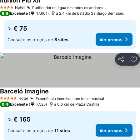
Ilunion Pio XII
Hotel
Purificador de água em todos os andares
4 Estrelas
8,6
Excelente
17.601
a 2.4 km de Estádio Santiago Bernabeu
€ 75
De
Consulte os preços de
8 sites
Ver preços
Partilhar
Ad
Barceló Imagine
Hotel
Experiência imersiva com tema musical
5 Estrelas
9,4
Excelente
7.525
a 0.6 km de Plaza Castilla
€ 165
De
Consulte os preços de
11 sites
Ver preços