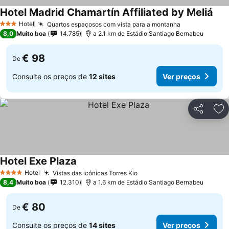
Hotel Madrid Chamartín Affiliated by Meliá
Hotel
Quartos espaçosos com vista para a montanha
3 Estrelas
8,0
Muito boa
14.785
a 2.1 km de Estádio Santiago Bernabeu
€ 98
De
Consulte os preços de
12 sites
Ver preços
Partilhar
Ad
Hotel Exe Plaza
Hotel
Vistas das icónicas Torres Kio
4 Estrelas
8,4
Muito boa
12.310
a 1.6 km de Estádio Santiago Bernabeu
€ 80
De
Consulte os preços de
14 sites
Ver preços