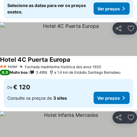
Selecione as datas para ver os preços
Ver preços
exatos.
Partilhar
Ad
Hotel 4C Puerta Europa
Hotel
Fachada madrilenha histórica dos anos 1930
2 Estrelas
8,0
Muito boa
3.489
a 1.4 km de Estádio Santiago Bernabeu
€ 120
De
Consulte os preços de
3 sites
Ver preços
Partilhar
Ad