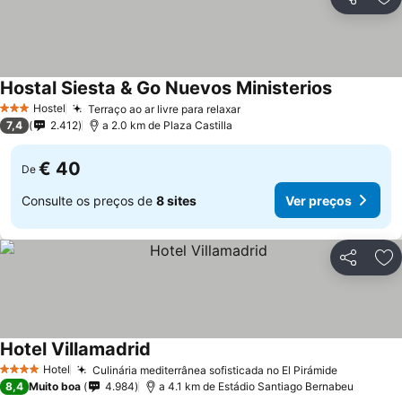
Partilhar
Ad
Hostal Siesta & Go Nuevos Ministerios
Hostel
Terraço ao ar livre para relaxar
3 Estrelas
7,4
2.412
a 2.0 km de Plaza Castilla
€ 40
De
Consulte os preços de
8 sites
Ver preços
Partilhar
Ad
Hotel Villamadrid
Hotel
Culinária mediterrânea sofisticada no El Pirámide
4 Estrelas
8,4
Muito boa
4.984
a 4.1 km de Estádio Santiago Bernabeu