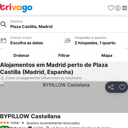
Favoritos
Iniciar
Me
Destino
Plaza Castilla, Madrid
Check-in/out
Hóspedes e quartos
Escolha as datas
2 hóspedes, 1 quarto.
Ordenar
Filtrar
Mapa
Alojamentos em Madrid perto de Plaza
Castilla (Madrid, Espanha)
Como os pagamentos influenciam os resultados
Partilhar
Ad
BYPILLOW Castellana
Hotel
Quartos recentemente renovados
3 Estrelas