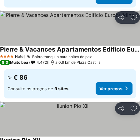
Partilhar
Ad
Pierre & Vacances Apartamentos Edificio Eurobuilding 2
Hotel
Bairro tranquilo para noites de paz
4 Estrelas
8,0
Muito boa
4.472
a 0.9 km de Plaza Castilla
€ 86
De
Consulte os preços de
9 sites
Ver preços
Partilhar
Ad