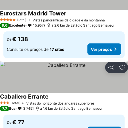
Eurostars Madrid Tower
Hotel
Vistas panorâmicas da cidade e da montanha
5 Estrelas
8,6
Excelente
15.957
a 2.6 km de Estádio Santiago Bernabeu
€ 138
De
Consulte os preços de
17 sites
Ver preços
Partilhar
Ad
Caballero Errante
Hotel
Vistas do horizonte dos andares superiores
3 Estrelas
7,7
Boa
3.749
a 1.6 km de Estádio Santiago Bernabeu
€ 77
De