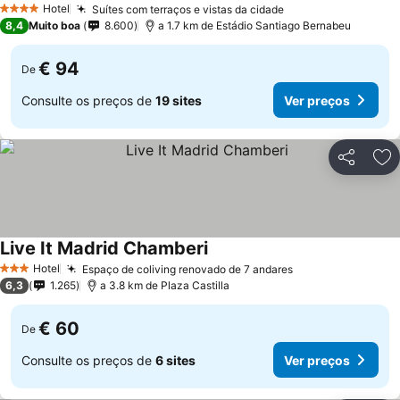
Hotel
Suítes com terraços e vistas da cidade
4 Estrelas
8,4
Muito boa
8.600
a 1.7 km de Estádio Santiago Bernabeu
€ 94
De
Consulte os preços de
19 sites
Ver preços
Partilhar
Ad
Live It Madrid Chamberi
Hotel
Espaço de coliving renovado de 7 andares
3 Estrelas
6,3
1.265
a 3.8 km de Plaza Castilla
€ 60
De
Consulte os preços de
6 sites
Ver preços