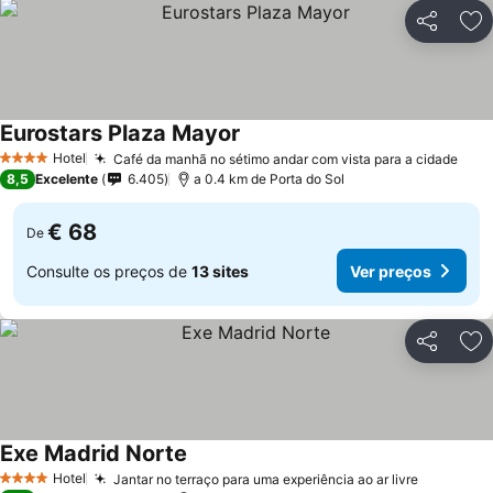
Partilhar
Ad
Eurostars Plaza Mayor
Hotel
Café da manhã no sétimo andar com vista para a cidade
4 Estrelas
8,5
Excelente
6.405
a 0.4 km de Porta do Sol
€ 68
De
Consulte os preços de
13 sites
Ver preços
Partilhar
Ad
Exe Madrid Norte
Hotel
Jantar no terraço para uma experiência ao ar livre
4 Estrelas