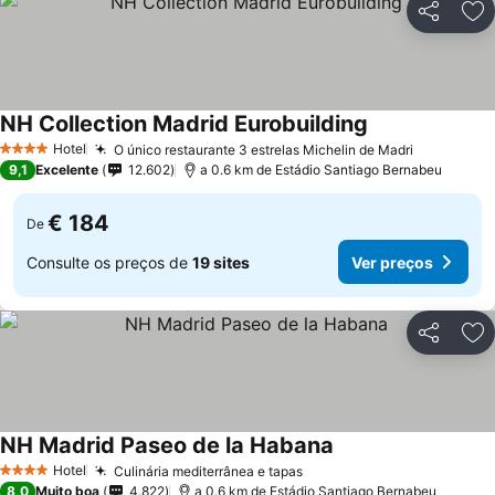
Partilhar
Ad
NH Collection Madrid Eurobuilding
Hotel
O único restaurante 3 estrelas Michelin de Madri
4 Estrelas
9,1
Excelente
12.602
a 0.6 km de Estádio Santiago Bernabeu
€ 184
De
Consulte os preços de
19 sites
Ver preços
Partilhar
Ad
NH Madrid Paseo de la Habana
Hotel
Culinária mediterrânea e tapas
4 Estrelas
8,0
Muito boa
4.822
a 0.6 km de Estádio Santiago Bernabeu