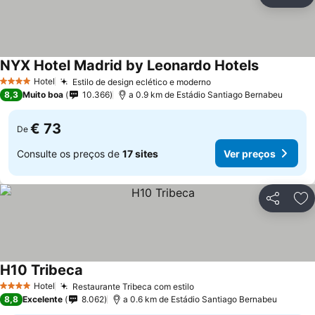
Partilhar
Ad
NYX Hotel Madrid by Leonardo Hotels
Hotel
Estilo de design eclético e moderno
4 Estrelas
8,3
Muito boa
10.366
a 0.9 km de Estádio Santiago Bernabeu
€ 73
De
Consulte os preços de
17 sites
Ver preços
Partilhar
Ad
H10 Tribeca
Hotel
Restaurante Tribeca com estilo
4 Estrelas
8,8
Excelente
8.062
a 0.6 km de Estádio Santiago Bernabeu