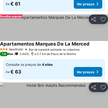
€ 61
Ver preços
De
Escolha popular
Partilhar
Ad
Apartamentos Marques De La Merced
Aparthotel
Bar de karaokê animado na cobertura
3 Estrelas
7,6
Boa
3.444
a 0.7 km de Plaza de la Marina
Consulte os preços de
4 sites
€ 63
Ver preços
De
Partilhar
Ad