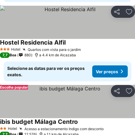
Partilhar
Ad
Hostel Residencia Alfil
Hotel
Quartos com vista para o jardim
3 Estrelas
7,7
Boa
880
a 4.4 km de Alcazaba
Selecione as datas para ver os preços
Ver preços
exatos.
Escolha popular
Partilhar
Ad
ibis budget Málaga Centro
Hotel
Acesso a estacionamento Indigo com desconto
2 Estrelas
7,7
Boa
12.576
a 1.1 km de Alcazaba