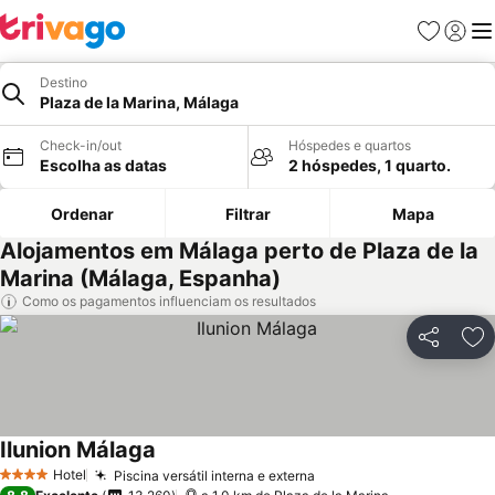
Favoritos
Iniciar
Me
Destino
Plaza de la Marina, Málaga
Check-in/out
Hóspedes e quartos
Escolha as datas
2 hóspedes, 1 quarto.
Ordenar
Filtrar
Mapa
Alojamentos em Málaga perto de Plaza de la
Marina (Málaga, Espanha)
Como os pagamentos influenciam os resultados
Partilhar
Ad
Ilunion Málaga
Hotel
Piscina versátil interna e externa
4 Estrelas