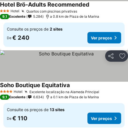
Hotel Brö-Adults Recommended
Hotel
Quartos com piscinas privativas
3 Estrelas
9,1
Excelente
5.284
a 0.8 km de Plaza de la Marina
Consulte os preços de
2 sites
€ 240
Ver preços
De
Partilhar
Ad
Soho Boutique Equitativa
Hotel
Excelente localização na Alameda Principal
4 Estrelas
9,1
Excelente
6.634
a 0.1 km de Plaza de la Marina
Consulte os preços de
13 sites
€ 110
Ver preços
De