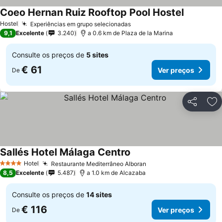
Coeo Hernan Ruiz Rooftop Pool Hostel
Hostel
Experiências em grupo selecionadas
9,1
Excelente
3.240
a 0.6 km de Plaza de la Marina
Consulte os preços de
5 sites
€ 61
Ver preços
De
Partilhar
Ad
Sallés Hotel Málaga Centro
Hotel
Restaurante Mediterrâneo Alboran
4 Estrelas
8,5
Excelente
5.487
a 1.0 km de Alcazaba
Consulte os preços de
14 sites
€ 116
Ver preços
De