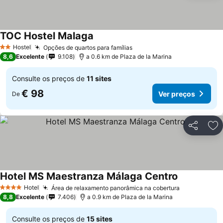
TOC Hostel Malaga
Hostel
Opções de quartos para famílias
2 Estrelas
8,6
Excelente
9.108
a 0.6 km de Plaza de la Marina
Consulte os preços de
11 sites
€ 98
Ver preços
De
Partilhar
Ad
Hotel MS Maestranza Málaga Centro
Hotel
Área de relaxamento panorâmica na cobertura
4 Estrelas
8,8
Excelente
7.406
a 0.9 km de Plaza de la Marina
Consulte os preços de
15 sites