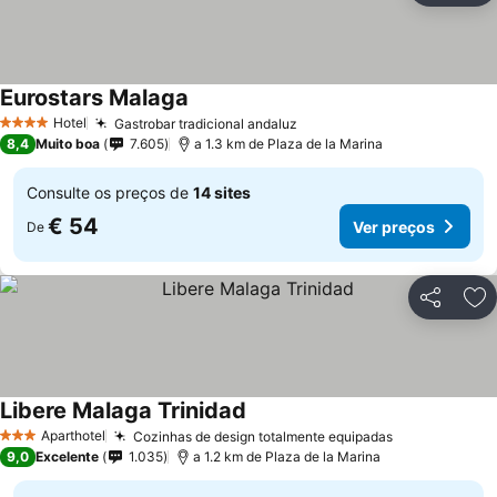
Eurostars Malaga
Hotel
Gastrobar tradicional andaluz
4 Estrelas
8,4
Muito boa
7.605
a 1.3 km de Plaza de la Marina
Consulte os preços de
14 sites
€ 54
Ver preços
De
Partilhar
Ad
Libere Malaga Trinidad
Aparthotel
Cozinhas de design totalmente equipadas
3 Estrelas
9,0
Excelente
1.035
a 1.2 km de Plaza de la Marina