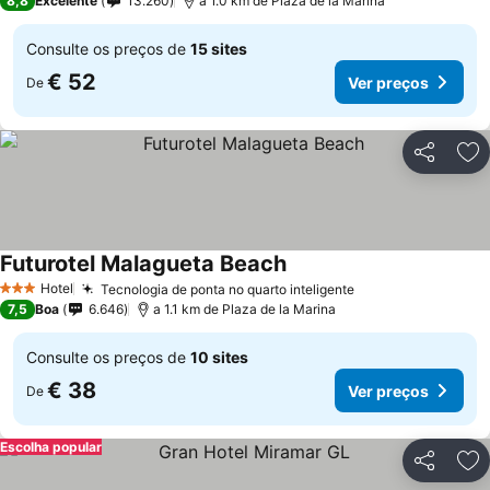
8,8
Excelente
13.260
a 1.0 km de Plaza de la Marina
Consulte os preços de
15 sites
€ 52
Ver preços
De
Partilhar
Ad
Futurotel Malagueta Beach
Hotel
Tecnologia de ponta no quarto inteligente
3 Estrelas
7,5
Boa
6.646
a 1.1 km de Plaza de la Marina
Consulte os preços de
10 sites
€ 38
Ver preços
De
Escolha popular
Partilhar
Ad