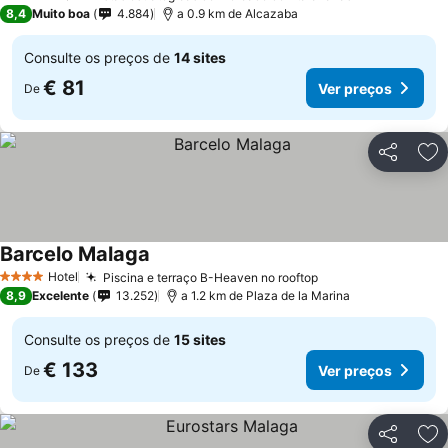
3 Estrelas
8,4
Muito boa
4.884
a 0.9 km de Alcazaba
Consulte os preços de
14 sites
€ 81
Ver preços
De
Partilhar
Ad
Barcelo Malaga
Hotel
Piscina e terraço B-Heaven no rooftop
4 Estrelas
8,9
Excelente
13.252
a 1.2 km de Plaza de la Marina
Consulte os preços de
15 sites
€ 133
Ver preços
De
Partilhar
Ad