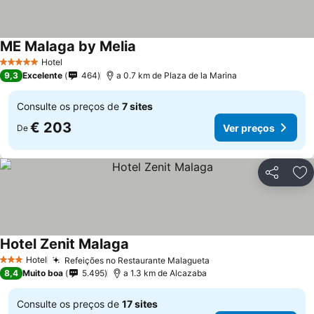
ME Malaga by Melia
Hotel
5 Estrelas
9,3
Excelente
464
a 0.7 km de Plaza de la Marina
Consulte os preços de
7 sites
€ 203
Ver preços
De
Partilhar
Ad
Hotel Zenit Malaga
Hotel
Refeições no Restaurante Malagueta
3 Estrelas
8,4
Muito boa
5.495
a 1.3 km de Alcazaba
Consulte os preços de
17 sites