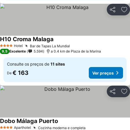
Partilhar
Ad
H10 Croma Malaga
Hotel
Bar de Tapas La Mundial
4 Estrelas
9,5
Excelente
5.594
a 0.4 km de Plaza de la Marina
Consulte os preços de
11 sites
€ 163
Ver preços
De
Partilhar
Ad
Dobo Málaga Puerto
Aparthotel
Cozinha moderna e completa
4 Estrelas