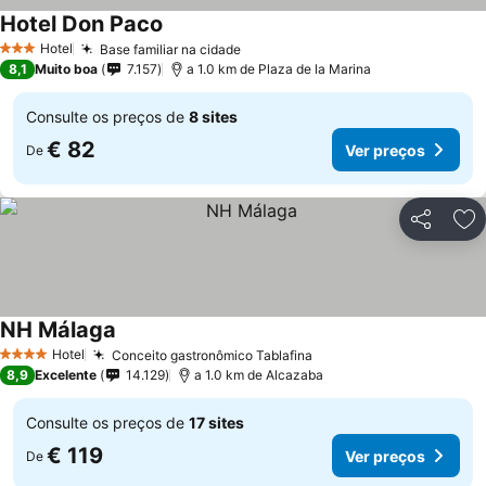
Hotel Don Paco
Hotel
Base familiar na cidade
3 Estrelas
8,1
Muito boa
7.157
a 1.0 km de Plaza de la Marina
Consulte os preços de
8 sites
€ 82
Ver preços
De
Partilhar
Ad
NH Málaga
Hotel
Conceito gastronômico Tablafina
4 Estrelas
8,9
Excelente
14.129
a 1.0 km de Alcazaba
Consulte os preços de
17 sites
€ 119
Ver preços
De