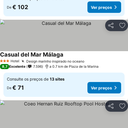
€ 102
Ver preços
De
Partilhar
Ad
Casual del Mar Málaga
Hotel
Design marinho inspirado no oceano
3 Estrelas
8,7
Excelente
7.596
a 0.7 km de Plaza de la Marina
Consulte os preços de
13 sites
€ 71
Ver preços
De
Partilhar
Ad