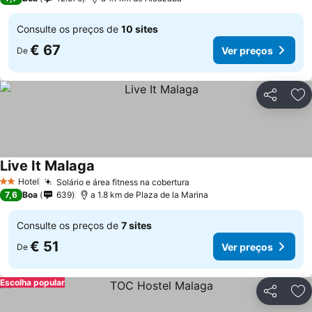
Consulte os preços de
10 sites
€ 67
Ver preços
De
Partilhar
Ad
Live It Malaga
Hotel
Solário e área fitness na cobertura
2 Estrelas
7,6
Boa
639
a 1.8 km de Plaza de la Marina
Consulte os preços de
7 sites
€ 51
Ver preços
De
Escolha popular
Partilhar
Ad