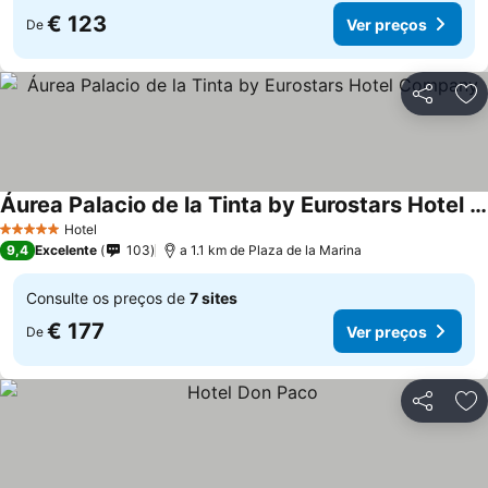
€ 123
Ver preços
De
Partilhar
Ad
Áurea Palacio de la Tinta by Eurostars Hotel Company
Hotel
5 Estrelas
9,4
Excelente
103
a 1.1 km de Plaza de la Marina
Consulte os preços de
7 sites
€ 177
Ver preços
De
Partilhar
Ad