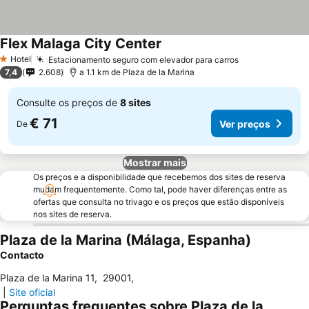
Flex Malaga City Center
Hotel
Estacionamento seguro com elevador para carros
1 Estrelas
7,4
2.608
a 1.1 km de Plaza de la Marina
Consulte os preços de
8 sites
€ 71
Ver preços
De
Mostrar mais
Os preços e a disponibilidade que recebemos dos sites de reserva
mudam frequentemente. Como tal, pode haver diferenças entre as
ofertas que consulta no trivago e os preços que estão disponíveis
nos sites de reserva.
Plaza de la Marina (Málaga, Espanha)
Contacto
Plaza de la Marina 11
,
29001
,
|
Site oficial
Perguntas frequentes sobre Plaza de la