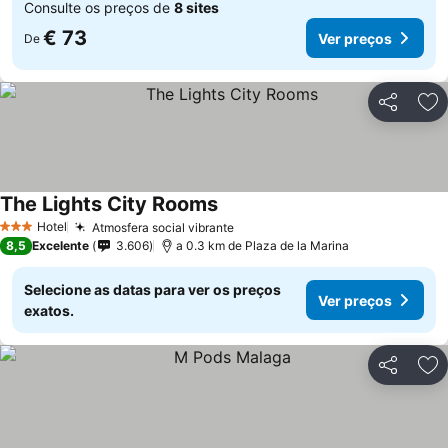
Consulte os preços de
8 sites
€ 73
Ver preços
De
Partilhar
Ad
The Lights City Rooms
Hotel
Atmosfera social vibrante
3 Estrelas
8,5
Excelente
3.606
a 0.3 km de Plaza de la Marina
Selecione as datas para ver os preços
Ver preços
exatos.
Partilhar
Ad