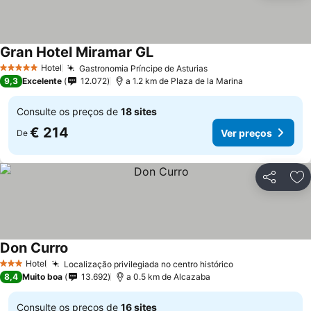
Gran Hotel Miramar GL
Hotel
Gastronomia Príncipe de Asturias
5 Estrelas
9,3
Excelente
12.072
a 1.2 km de Plaza de la Marina
Consulte os preços de
18 sites
€ 214
Ver preços
De
Partilhar
Ad
Don Curro
Hotel
Localização privilegiada no centro histórico
3 Estrelas
8,4
Muito boa
13.692
a 0.5 km de Alcazaba
Consulte os preços de
16 sites