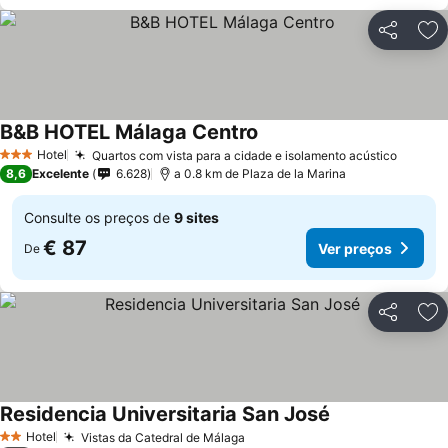
Partilhar
Ad
B&B HOTEL Málaga Centro
Hotel
Quartos com vista para a cidade e isolamento acústico
3 Estrelas
8,6
Excelente
6.628
a 0.8 km de Plaza de la Marina
Consulte os preços de
9 sites
€ 87
Ver preços
De
Partilhar
Ad
Residencia Universitaria San José
Hotel
Vistas da Catedral de Málaga
2 Estrelas