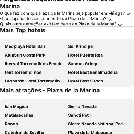
Marina
O que faz com que Plaza de la Marina seja popular em Málaga?
Que alojamentos existem perto de Plaza de la Marina?
Quais outras atrações existem perto de Plaza de la Marina?
Mais Top hotéis
Medplaya Hotel Bali
Sol Principe
AluaSun Costa Park
Hotel Puente Real
Ibersol Torremolinos Beach
Sandos Griego
tent Torremolinos
Hotel Best Benalmadena
Leonardo Hotel Torremolinos Costa del Sol
Hotel Best Siroco
Mais atrações - Plaza de la Marina
BLUESEA Al Andalus
Hotel Parasol By Dorobe
Hotel Benalma Costa del Sol
Hotel Málaga Alameda Centro Affiliated by Meliá
Isla Mágica
Sierra Nevada
Sol Torremolinos - Don Pedro
MedPlaya Hotel Alba Beach
Matalascañas
Sancti Petri
Sol Puerto Marina
Ilunion Málaga
Ronda
Sierra Nevada National Park
MS Amaragua Hotel & Convention Center
Sercotel Rosaleda Málaga
Catedral de Sevilha
Playa de la Malagueta
Eurostars Malaga
San Fermín by Dorobe