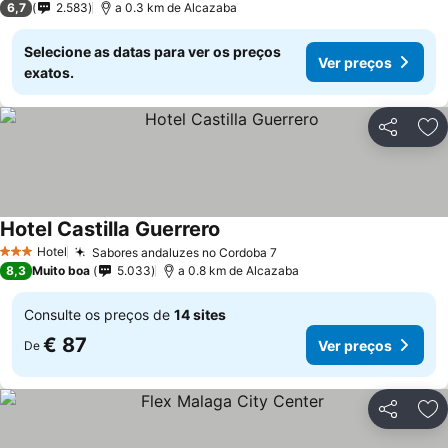
6,7
2.583
a 0.3 km de Alcazaba
Selecione as datas para ver os preços
Ver preços
exatos.
Partilhar
Ad
Hotel Castilla Guerrero
Hotel
Sabores andaluzes no Cordoba 7
3 Estrelas
8,3
Muito boa
5.033
a 0.8 km de Alcazaba
Consulte os preços de
14 sites
€ 87
Ver preços
De
Partilhar
Ad