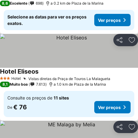
8,6
Excelente
698
a 0.2 km de Plaza de la Marina
Selecione as datas para ver os preços
Ver preços
exatos.
Partilhar
Ad
Hotel Eliseos
Hotel
Vistas diretas da Praça de Touros La Malagueta
3 Estrelas
8,1
Muito boa
7.613
a 1.0 km de Plaza de la Marina
Consulte os preços de
11 sites
€ 76
Ver preços
De
Partilhar
Ad