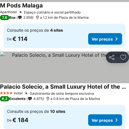
M Pods Malaga
Aparthotel
Espaço culinário e social partilhado
7,6
Boa
2.956
a 1.2 km de Plaza de la Marina
Consulte os preços de
4 sites
€ 114
Ver preços
De
Partilhar
Ad
Palacio Solecio, a Small Luxury Hotel of the World
Hotel
Gastronomia de ostra tempura exclusiva
4 Estrelas
9,2
Excelente
4.975
a 0.6 km de Plaza de la Marina
Consulte os preços de
10 sites
€ 184
Ver preços
De