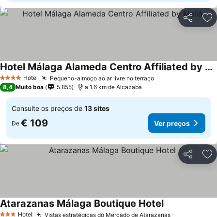
Partilhar
Ad
Hotel Málaga Alameda Centro Affiliated by Meliá
Hotel
Pequeno-almoço ao ar livre no terraço
4 Estrelas
8,4
Muito boa
5.855
a 1.6 km de Alcazaba
Consulte os preços de
13 sites
€ 109
Ver preços
De
Partilhar
Ad
Atarazanas Málaga Boutique Hotel
Hotel
Vistas estratégicas do Mercado de Atarazanas