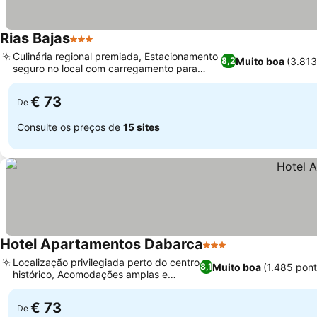
Rias Bajas
3 Estrelas
Culinária regional premiada, Estacionamento
Muito boa
(3.81
8,2
seguro no local com carregamento para
veículos elétricos
€ 73
De
Consulte os preços de
15 sites
Hotel Apartamentos Dabarca
3 Estrelas
Localização privilegiada perto do centro
Muito boa
(1.485 pon
8,1
histórico, Acomodações amplas e
iluminadas
€ 73
De