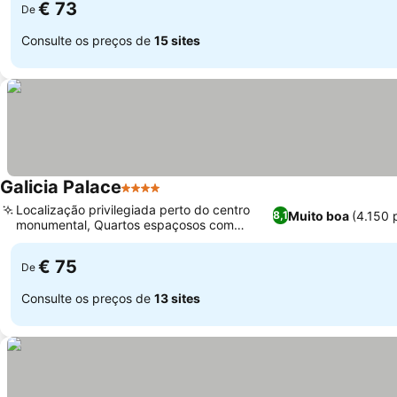
€ 73
De
Consulte os preços de
15 sites
Galicia Palace
4 Estrelas
Localização privilegiada perto do centro
Muito boa
(4.150 
8,1
monumental, Quartos espaçosos com
camas confortáveis
€ 75
De
Consulte os preços de
13 sites