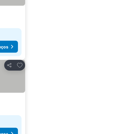
eços
Adicionar aos favoritos
Partilhar
eços