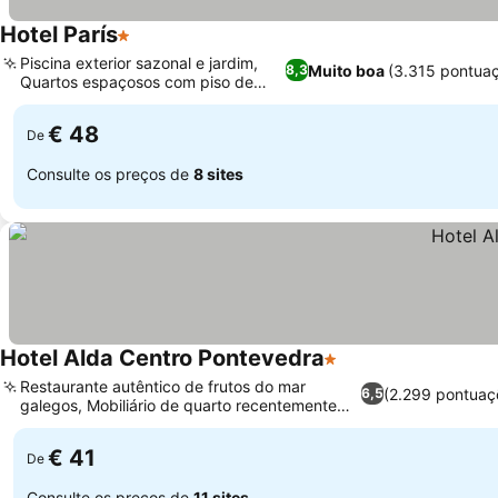
Hotel París
1 Estrelas
Piscina exterior sazonal e jardim,
Muito boa
(3.315 pontua
8,3
Quartos espaçosos com piso de
madeira
€ 48
De
Consulte os preços de
8 sites
Hotel Alda Centro Pontevedra
1 Estrelas
Restaurante autêntico de frutos do mar
(2.299 pontuaç
6,5
galegos, Mobiliário de quarto recentemente
renovado
€ 41
De
Consulte os preços de
11 sites