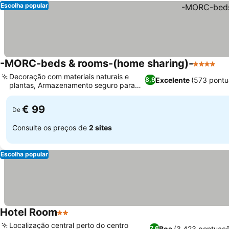
Escolha popular
-MORC-beds & rooms-(home sharing)-
4 Estrela
Decoração com materiais naturais e
Excelente
(573 pontu
8,9
plantas, Armazenamento seguro para
bicicletas
€ 99
De
Consulte os preços de
2 sites
Escolha popular
Hotel Room
2 Estrelas
Localização central perto do centro
Boa
(3.423 pontuaç
7,6