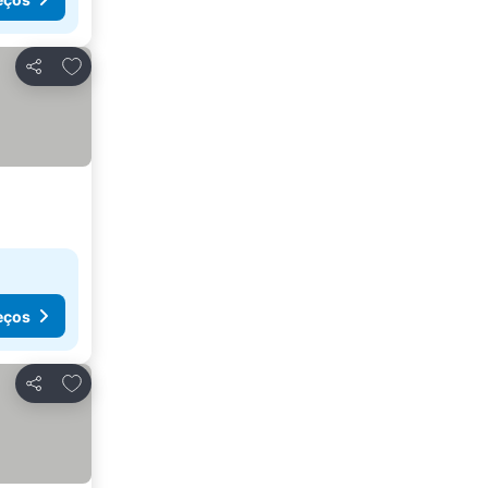
Adicionar aos favoritos
Partilhar
eços
Adicionar aos favoritos
Partilhar