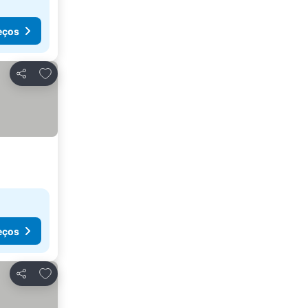
eços
Adicionar aos favoritos
Partilhar
eços
Adicionar aos favoritos
Partilhar