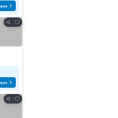
eços
Adicionar aos favoritos
Partilhar
eços
Adicionar aos favoritos
Partilhar