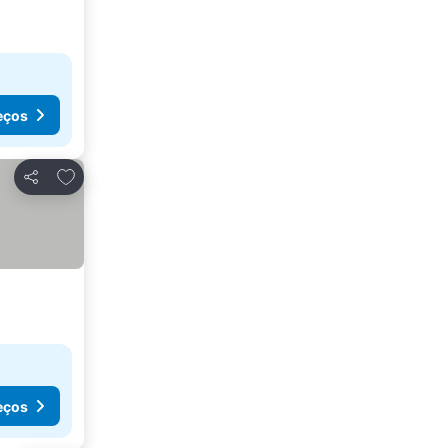
eços
Adicionar aos favoritos
Partilhar
eços