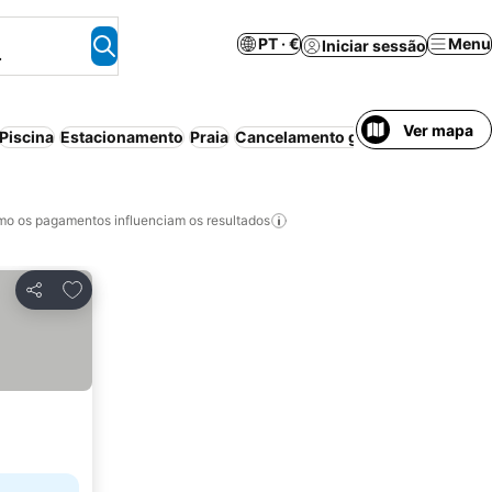
PT · €
Menu
Iniciar sessão
.
Ver mapa
Piscina
Estacionamento
Praia
Cancelamento gratuito
Meia-pen
o os pagamentos influenciam os resultados
Adicionar aos favoritos
Partilhar