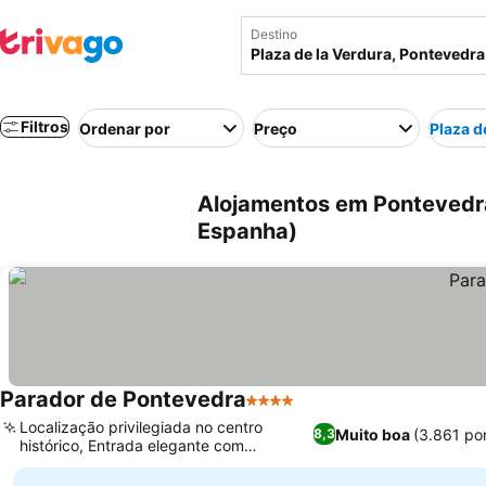
Destino
Filtros
Ordenar por
Preço
Plaza d
Alojamentos em Pontevedra
Espanha)
Parador de Pontevedra
4 Estrelas
Localização privilegiada no centro
Muito boa
(3.861 po
8,3
histórico, Entrada elegante com
escadaria de mármore