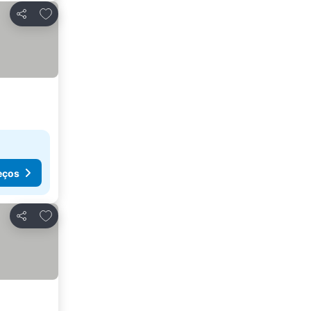
Adicionar aos favoritos
Partilhar
eços
Adicionar aos favoritos
Partilhar