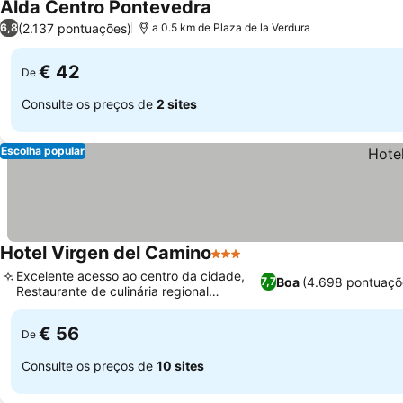
Alda Centro Pontevedra
(2.137 pontuações)
6,8
a 0.5 km de Plaza de la Verdura
€ 42
De
Consulte os preços de
2 sites
Escolha popular
Hotel Virgen del Camino
3 Estrelas
Excelente acesso ao centro da cidade,
Boa
(4.698 pontuaçõ
7,7
Restaurante de culinária regional
autêntica
€ 56
De
Consulte os preços de
10 sites