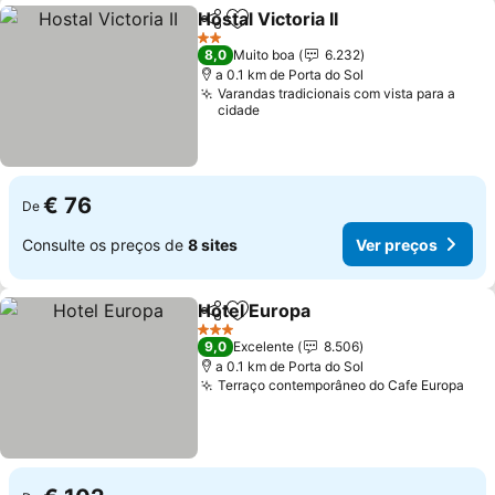
Hostal Victoria II
Partilhar
Adicionar aos favoritos
2 Estrelas
8,0
Muito boa
6.232
a 0.1 km de Porta do Sol
Varandas tradicionais com vista para a
cidade
€ 76
De
Consulte os preços de
8 sites
Ver preços
Hotel Europa
Partilhar
Adicionar aos favoritos
3 Estrelas
9,0
Excelente
8.506
a 0.1 km de Porta do Sol
Terraço contemporâneo do Cafe Europa