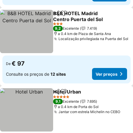
B&B HOTEL Madrid
Partilhar
Adicionar aos favoritos
Centro Puerta del Sol
3 Estrelas
9,2
Excelente
7.419
a 0.4 km de Plaza de Santa Ana
Localização privilegiada na Puerta del Sol
€ 97
De
Consulte os preços de
12 sites
Ver preços
Hotel Urban
Partilhar
Adicionar aos favoritos
5 Estrelas
9,1
Excelente
7.695
a 0.4 km de Porta do Sol
Jantar com estrela Michelin no CEBO