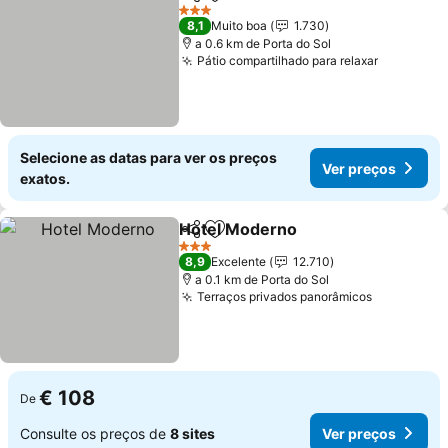
Partilhar
Adicionar aos favoritos
3 Estrelas
8,1
Muito boa
1.730
a 0.6 km de Porta do Sol
Pátio compartilhado para relaxar
Selecione as datas para ver os preços
Ver preços
exatos.
Hotel Moderno
Partilhar
Adicionar aos favoritos
3 Estrelas
8,9
Excelente
12.710
a 0.1 km de Porta do Sol
Terraços privados panorâmicos
€ 108
De
Consulte os preços de
8 sites
Ver preços