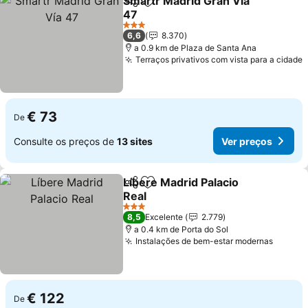
Smartr Madrid Gran Vía
Partilhar
Adicionar aos favoritos
47
3 Estrelas
6,6
8.370
a 0.9 km de Plaza de Santa Ana
Terraços privativos com vista para a cidade
€ 73
De
Consulte os preços de
13 sites
Ver preços
Líbere Madrid Palacio
Partilhar
Adicionar aos favoritos
Real
3 Estrelas
8,5
Excelente
2.779
a 0.4 km de Porta do Sol
Instalações de bem-estar modernas
€ 122
De