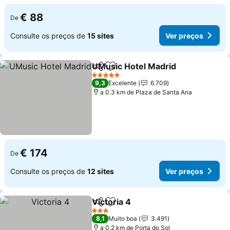
€ 88
De
Consulte os preços de
15 sites
Ver preços
UMusic Hotel Madrid
Partilhar
Adicionar aos favoritos
5 Estrelas
9,3
Excelente
6.709
a 0.3 km de Plaza de Santa Ana
€ 174
De
Consulte os preços de
12 sites
Ver preços
Victoria 4
Partilhar
Adicionar aos favoritos
3 Estrelas
8,1
Muito boa
3.491
a 0.2 km de Porta do Sol