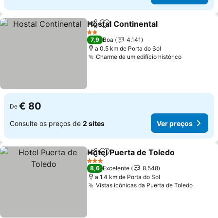
Hostal Continental
Partilhar
Adicionar aos favoritos
2 Estrelas
7,9
Boa
4.141
a 0.5 km de Porta do Sol
Charme de um edifício histórico
€ 80
De
Consulte os preços de
2 sites
Ver preços
Hotel Puerta de Toledo
Partilhar
Adicionar aos favoritos
3 Estrelas
8,6
Excelente
8.548
a 1.4 km de Porta do Sol
Vistas icônicas da Puerta de Toledo