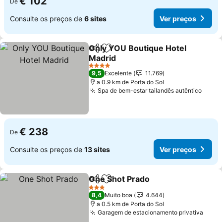
€ 102
De
Consulte os preços de
6 sites
Ver preços
Only YOU Boutique Hotel
Partilhar
Adicionar aos favoritos
Madrid
4 Estrelas
9,5
Excelente
11.769
a 0.9 km de Porta do Sol
Spa de bem-estar tailandês autêntico
€ 238
De
Consulte os preços de
13 sites
Ver preços
One Shot Prado
Partilhar
Adicionar aos favoritos
3 Estrelas
8,4
Muito boa
4.644
a 0.5 km de Porta do Sol
Garagem de estacionamento privativa