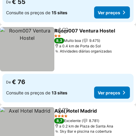
€ 55
De
Consulte os preços de
15 sites
Ver preços
Room007 Ventura Hostel
Partilhar
Adicionar aos favoritos
2 Estrelas
8,3
Muito boa
9.475
a 0.4 km de Porta do Sol
Atividades diárias organizadas
€ 76
De
Consulte os preços de
13 sites
Ver preços
Axel Hotel Madrid
Partilhar
Adicionar aos favoritos
4 Estrelas
8,7
Excelente
8.781
a 0.2 km de Plaza de Santa Ana
Sky Bar e piscina na cobertura