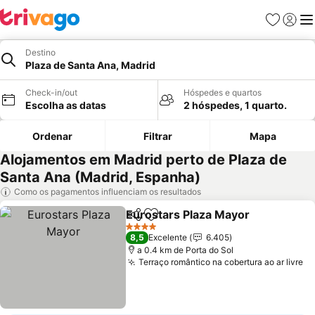
Favoritos
Iniciar
Me
Destino
Plaza de Santa Ana, Madrid
Check-in/out
Hóspedes e quartos
Escolha as datas
2 hóspedes, 1 quarto.
Ordenar
Filtrar
Mapa
Alojamentos em Madrid perto de Plaza de
Santa Ana (Madrid, Espanha)
Como os pagamentos influenciam os resultados
Eurostars Plaza Mayor
Partilhar
Adicionar aos favoritos
4 Estrelas
8,5
Excelente
6.405
a 0.4 km de Porta do Sol
Terraço romântico na cobertura ao ar livre