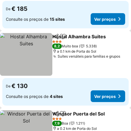
€ 185
De
Consulte os preços de
15 sites
Ver preços
Hostal Alhambra Suites
Partilhar
Adicionar aos favoritos
3 Estrelas
8,2
Muito boa
5.338
a 0.1 km de Porta do Sol
Suítes versáteis para famílias e grupos
€ 130
De
Consulte os preços de
4 sites
Ver preços
Windsor Puerta del Sol
Partilhar
Adicionar aos favoritos
3 Estrelas
7,9
Boa
1.211
a 0.2 km de Porta do Sol