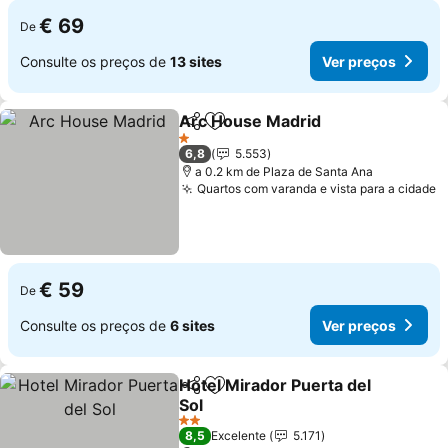
€ 69
De
Consulte os preços de
13 sites
Ver preços
Arc House Madrid
Partilhar
Adicionar aos favoritos
1 Estrelas
6,8
5.553
a 0.2 km de Plaza de Santa Ana
Quartos com varanda e vista para a cidade
€ 59
De
Consulte os preços de
6 sites
Ver preços
Hotel Mirador Puerta del
Partilhar
Adicionar aos favoritos
Sol
2 Estrelas
8,5
Excelente
5.171