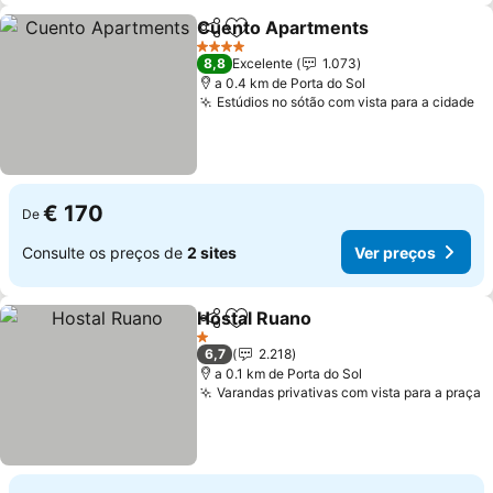
Cuento Apartments
Partilhar
Adicionar aos favoritos
4 Estrelas
8,8
Excelente
1.073
a 0.4 km de Porta do Sol
Estúdios no sótão com vista para a cidade
€ 170
De
Consulte os preços de
2 sites
Ver preços
Hostal Ruano
Partilhar
Adicionar aos favoritos
1 Estrelas
6,7
2.218
a 0.1 km de Porta do Sol
Varandas privativas com vista para a praça