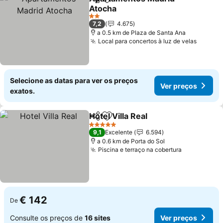
Partilhar
Adicionar aos favoritos
Atocha
2 Estrelas
7,2
4.675
a 0.5 km de Plaza de Santa Ana
Local para concertos à luz de velas
Selecione as datas para ver os preços
Ver preços
exatos.
Hotel Villa Real
Partilhar
Adicionar aos favoritos
5 Estrelas
9,1
Excelente
6.594
a 0.6 km de Porta do Sol
Piscina e terraço na cobertura
€ 142
De
Consulte os preços de
16 sites
Ver preços