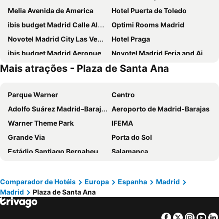
Melia Avenida de America
Hotel Puerta de Toledo
ibis budget Madrid Calle Alcalá
Optimi Rooms Madrid
Novotel Madrid City Las Ventas
Hotel Praga
ibis budget Madrid Aeropuerto
Novotel Madrid Feria and Airport
Mais atrações - Plaza de Santa Ana
Ilunion Suites Madrid
Ibis Styles Madrid City Las Ventas
Anaco
Inhala Hotel Garden
Parque Warner
Centro
Travelodge Madrid Metropolitano
INNSiDE by Meliá Madrid Valdebebas
Adolfo Suárez Madrid–Barajas Airport
Aeroporto de Madrid-Barajas
Hotel Europa
Sercotel Princesa de Eboli
Warner Theme Park
IFEMA
Hotel Riu Plaza Espana
Holiday Inn Express Madrid Leganes
Grande Via
Porta do Sol
Hotel Puerta America
DWO Yuste Alcalá
Estádio Santiago Bernabeu
Salamanca
ibis budget Madrid Vallecas
Exe Convention Plaza Madrid
Atocha
Estación Sur
Hotel Madrid Chamartín Affiliated by Meliá
Exe Madrid Norte
Estadio Metropolitano Metro Station
Barajas
Ilunion Pio XII
Hotel Mercader
Comparador de Hotéis
Europa
Espanha
Madrid
Madrid
Plaza de Santa Ana
Metropolitano Metro Station
Chamartín
Hotel Zentral Castellana Norte
Eurostars Arenas de Pinto
Estação de Atocha
Praça Central /maior
NH Madrid Ribera del Manzanares
Pestana CR7 Gran Vía Madrid
Facebook
Twitter
Insta
Yo