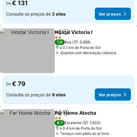
€ 131
De
Consulte os preços de
2 sites
Ver preços
Hostal Victoria I
Partilhar
Adicionar aos favoritos
2 Estrelas
7,9
Boa
3.868
a 0.1 km de Porta do Sol
Quartos com decoração clássica
€ 79
De
Consulte os preços de
8 sites
Ver preços
Far Home Atocha
Partilhar
Adicionar aos favoritos
2 Estrelas
8,7
Excelente
7.633
a 0.4 km de Porta do Sol
Terraço com pátio ao ar livre