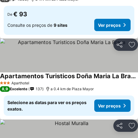
€ 93
De
Consulte os preços de
9 sites
Ver preços
Partilhar
Ad
Apartamentos Turisticos Doña Maria La Brava
Ver preços
Aparthotel
3 Estrelas
8,9
Excelente
137
a 0.4 km de Plaza Mayor
Selecione as datas para ver os preços
Ver preços
exatos.
Partilhar
Ad