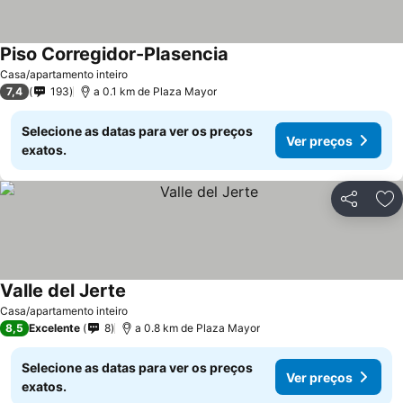
Piso Corregidor-Plasencia
Ver preços
Casa/apartamento inteiro
7,4
193
a 0.1 km de Plaza Mayor
Selecione as datas para ver os preços
Ver preços
exatos.
Partilhar
Ad
Valle del Jerte
Ver preços
Casa/apartamento inteiro
8,5
Excelente
8
a 0.8 km de Plaza Mayor
Selecione as datas para ver os preços
Ver preços
exatos.