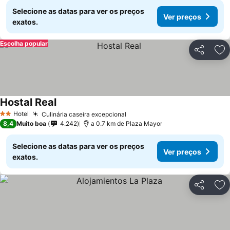
Selecione as datas para ver os preços
Ver preços
exatos.
Escolha popular
Partilhar
Ad
Hostal Real
Ver preços
Hotel
Culinária caseira excepcional
Ver preços
2 Estrelas
8,4
Muito boa
4.242
a 0.7 km de Plaza Mayor
Selecione as datas para ver os preços
Ver preços
exatos.
Partilhar
Ad