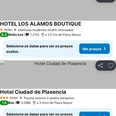
Ad
HOTEL LOS ALAMOS BOUTIQUE
Ver preços
Hotel
Interiores modernos recém-renovados
Ver preços
1 Estrelas
8,4
Muito boa
1.374
a 2.0 km de Plaza Mayor
Selecione as datas para ver os preços
Ver preços
exatos.
Partilhar
Ad
Hotel Ciudad de Plasencia
Ver preços
Hotel
Piscina exterior e jardins tranquilos
Ver preços
3 Estrelas
7,8
Boa
3.088
a 3.9 km de Plaza Mayor
Selecione as datas para ver os preços