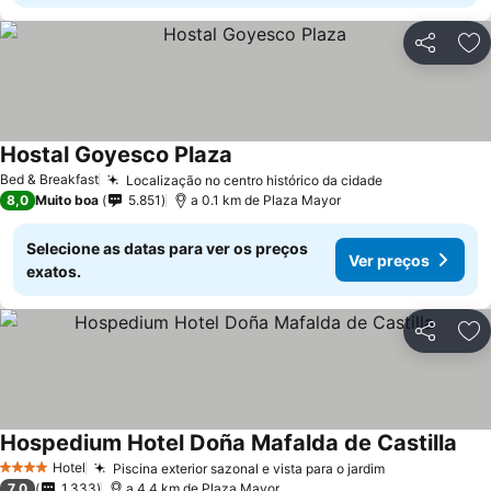
Partilhar
Ad
Hostal Goyesco Plaza
Ver preços
Bed & Breakfast
Localização no centro histórico da cidade
Ver preços
8,0
Muito boa
5.851
a 0.1 km de Plaza Mayor
Selecione as datas para ver os preços
Ver preços
exatos.
Partilhar
Ad
Hospedium Hotel Doña Mafalda de Castilla
Ver
Hotel
Piscina exterior sazonal e vista para o jardim
Ver preços
4 Estrelas
7,0
1.333
a 4.4 km de Plaza Mayor