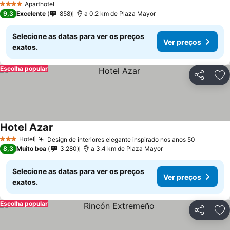
Aparthotel
4 Estrelas
9,3
Excelente
858
a 0.2 km de Plaza Mayor
Selecione as datas para ver os preços
Ver preços
exatos.
Escolha popular
Partilhar
Ad
Hotel Azar
Ver preços
Hotel
Design de interiores elegante inspirado nos anos 50
Ver preç
3 Estrelas
8,3
Muito boa
3.280
a 3.4 km de Plaza Mayor
Selecione as datas para ver os preços
Ver preços
exatos.
Escolha popular
Partilhar
Ad