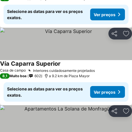
Selecione as datas para ver os preços
Ver preços
exatos.
Partilhar
Ad
Vía Caparra Superior
Ver preços
Casa de campo
Interiores cuidadosamente projetados
Ver preços
8,1
Muito boa
602
a 9.2 km de Plaza Mayor
Selecione as datas para ver os preços
Ver preços
exatos.
Partilhar
Ad