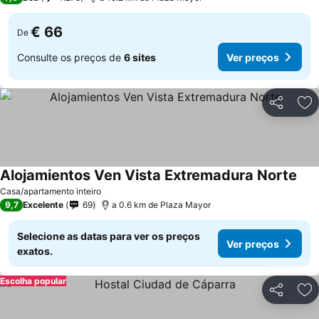
€ 66
De
Consulte os preços de
6 sites
Ver preços
Partilhar
Ad
Alojamientos Ven Vista Extremadura Norte
Ver
Casa/apartamento inteiro
9,7
Excelente
69
a 0.6 km de Plaza Mayor
Selecione as datas para ver os preços
Ver preços
exatos.
Escolha popular
Partilhar
Ad