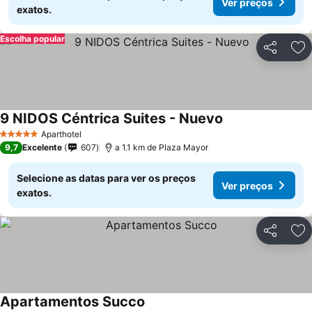
Ver preços
exatos.
Escolha popular
Partilhar
Ad
9 NIDOS Céntrica Suites - Nuevo
Ver preços
Aparthotel
5 Estrelas
9,7
Excelente
607
a 1.1 km de Plaza Mayor
Selecione as datas para ver os preços
Ver preços
exatos.
Partilhar
Ad
Apartamentos Succo
Ver preços