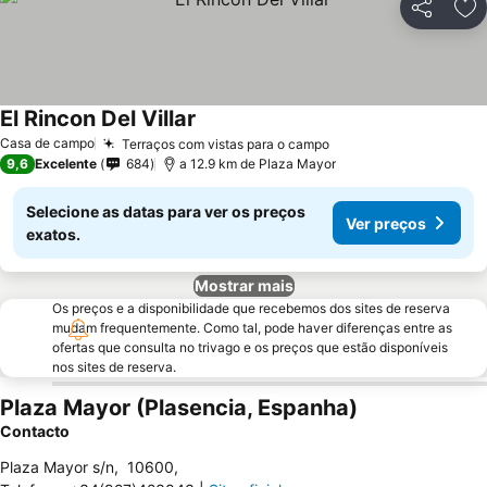
Partilhar
Ad
El Rincon Del Villar
Ver preços
Casa de campo
Terraços com vistas para o campo
Ver preços
9,6
Excelente
684
a 12.9 km de Plaza Mayor
Selecione as datas para ver os preços
Ver preços
exatos.
Mostrar mais
Os preços e a disponibilidade que recebemos dos sites de reserva
mudam frequentemente. Como tal, pode haver diferenças entre as
ofertas que consulta no trivago e os preços que estão disponíveis
nos sites de reserva.
Plaza Mayor (Plasencia, Espanha)
Contacto
Plaza Mayor s/n
,
10600
,