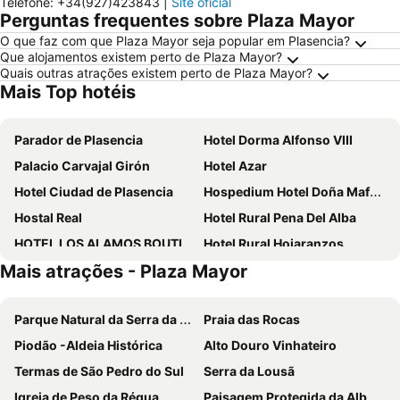
Telefone
:
+34(927)423843
|
Site oficial
Perguntas frequentes sobre Plaza Mayor
O que faz com que Plaza Mayor seja popular em Plasencia?
Que alojamentos existem perto de Plaza Mayor?
Quais outras atrações existem perto de Plaza Mayor?
Mais Top hotéis
Parador de Plasencia
Hotel Dorma Alfonso VIII
Palacio Carvajal Girón
Hotel Azar
Hotel Ciudad de Plasencia
Hospedium Hotel Doña Mafalda de Castilla
Hostal Real
Hotel Rural Pena Del Alba
HOTEL LOS ALAMOS BOUTIQUE
Hotel Rural Hojaranzos
Mais atrações - Plaza Mayor
Rincón Extremeño
Hotel Rural Palacio Haza De La Concepcion
Hotel Los Álamos
Hotel Dora
Parque Natural da Serra da Estrela
Praia das Rocas
Piodão -Aldeia Histórica
Alto Douro Vinhateiro
Termas de São Pedro do Sul
Serra da Lousã
Igreja de Peso da Régua
Paisagem Protegida da Albufeira do Azibo