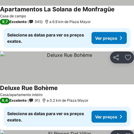
Apartamentos La Solana de Monfragüe
Ver preç
Casa de campo
9,7
Excelente
545
a 6.9 km de Plaza Mayor
Selecione as datas para ver os preços
Ver preços
exatos.
Partilhar
Ad
Deluxe Rue Bohème
Ver preços
Casa/apartamento inteiro
9,4
Excelente
91
a 0.2 km de Plaza Mayor
Selecione as datas para ver os preços
Ver preços
exatos.