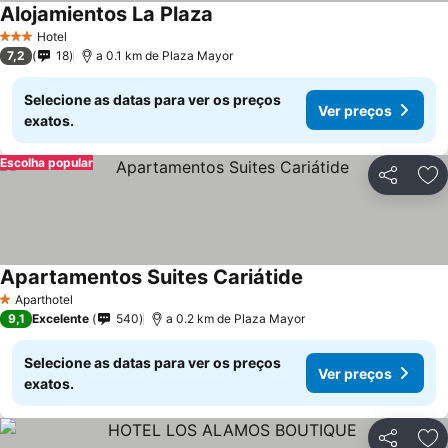
Alojamientos La Plaza
Ver preços
Hotel
3 Estrelas
7,2
18
a 0.1 km de Plaza Mayor
Selecione as datas para ver os preços
Ver preços
exatos.
Escolha popular
Partilhar
Ad
Apartamentos Suites Cariátide
Ver preços
Aparthotel
1 Estrelas
9,1
Excelente
540
a 0.2 km de Plaza Mayor
Selecione as datas para ver os preços
Ver preços
exatos.
Partilhar