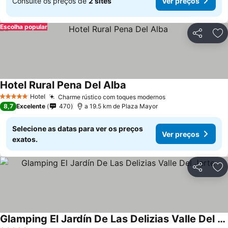
Consulte os preços de
2 sites
Ver preços
Escolha popular
Partilhar
Ad
Hotel Rural Pena Del Alba
Ver preços
Hotel
Charme rústico com toques modernos
Ver preços
5 Estrelas
8,7
Excelente
470
a 19.5 km de Plaza Mayor
Selecione as datas para ver os preços
Ver preços
exatos.
Partilhar
Ad
Glamping El Jardín De Las Delizias Valle Del Jerte