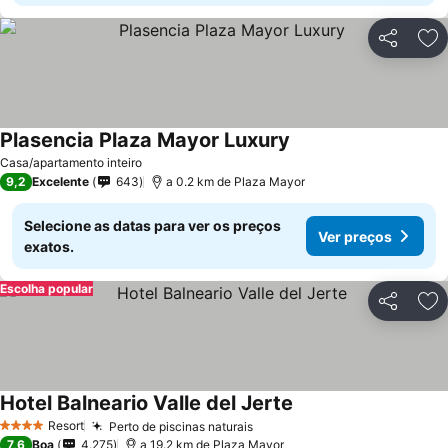
Partilhar
Ad
Plasencia Plaza Mayor Luxury
Ver preços
Casa/apartamento inteiro
9,2
Excelente
643
a 0.2 km de Plaza Mayor
Selecione as datas para ver os preços
Ver preços
exatos.
Escolha popular
Partilhar
Ad
Hotel Balneario Valle del Jerte
Ver preços
Resort
Perto de piscinas naturais
Ver preços
4 Estrelas
7,6
Boa
4.275
a 19.2 km de Plaza Mayor