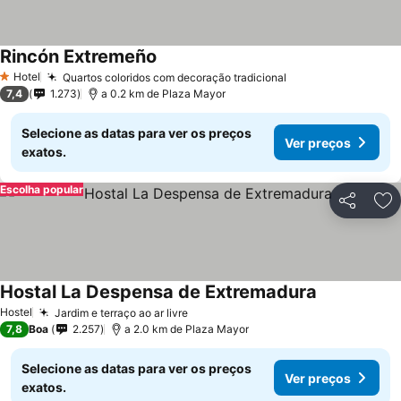
Rincón Extremeño
Ver preços
Hotel
Quartos coloridos com decoração tradicional
Ver preços
1 Estrelas
7,4
1.273
a 0.2 km de Plaza Mayor
Selecione as datas para ver os preços
Ver preços
exatos.
Escolha popular
Partilhar
Ad
Hostal La Despensa de Extremadura
Ver preços
Hostel
Jardim e terraço ao ar livre
Ver preços
7,8
Boa
2.257
a 2.0 km de Plaza Mayor
Selecione as datas para ver os preços
Ver preços
exatos.