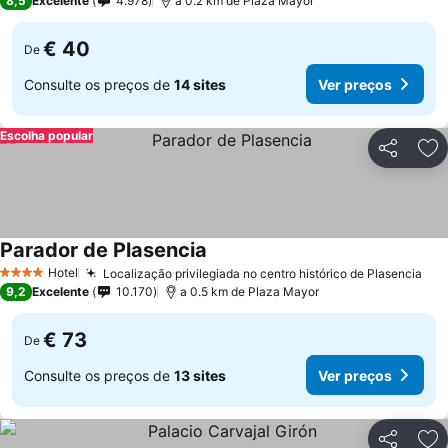
8,5
Excelente
4.978
a 0.2 km de Plaza Mayor
€ 40
De
Consulte os preços de
14 sites
Ver preços
Escolha popular
Partilhar
Ad
Parador de Plasencia
Ver preços
Hotel
Localização privilegiada no centro histórico de Plasencia
Ver
4 Estrelas
9,2
Excelente
10.170
a 0.5 km de Plaza Mayor
€ 73
De
Consulte os preços de
13 sites
Ver preços