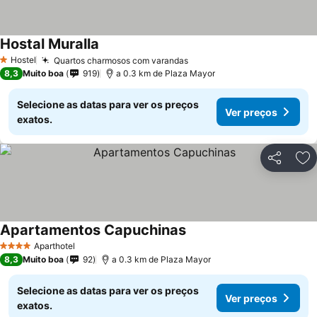
Hostal Muralla
Ver preços
Hostel
Quartos charmosos com varandas
Ver preços
1 Estrelas
8,3
Muito boa
919
a 0.3 km de Plaza Mayor
Selecione as datas para ver os preços
Ver preços
exatos.
Partilhar
Ad
Apartamentos Capuchinas
Ver preços
Aparthotel
4 Estrelas
8,3
Muito boa
92
a 0.3 km de Plaza Mayor
Selecione as datas para ver os preços
Ver preços
exatos.