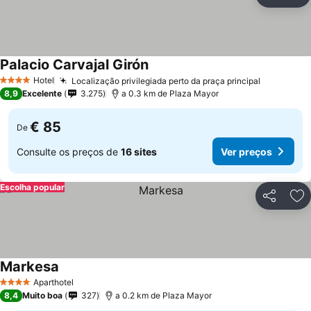
Partilhar
Ad
Palacio Carvajal Girón
Ver preços
Hotel
Localização privilegiada perto da praça principal
Ver preço
4 Estrelas
8,9
Excelente
3.275
a 0.3 km de Plaza Mayor
€ 85
De
Consulte os preços de
16 sites
Ver preços
Escolha popular
Partilhar
Ad
Markesa
Ver preços
Aparthotel
4 Estrelas
8,4
Muito boa
327
a 0.2 km de Plaza Mayor