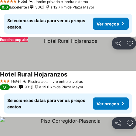
Ver preços
Hotel
Jardim privado e lareira externa
Ver preços
5 Estrelas
9,6
Excelente
306
a 12.7 km de Plaza Mayor
Selecione as datas para ver os preços
Ver preços
exatos.
Escolha popular
Partilhar
Ad
Hotel Rural Hojaranzos
Ver preços
Hotel
Piscina ao ar livre entre oliveiras
Ver preços
3 Estrelas
7,8
Boa
931
a 19.0 km de Plaza Mayor
Selecione as datas para ver os preços
Ver preços
exatos.
Partilhar
Ad