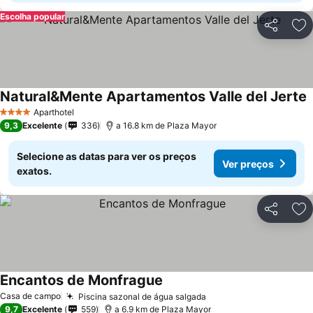
Escolha popular
Partilhar
Ad
Natural&Mente Apartamentos Valle del Jerte
V
Aparthotel
4 Estrelas
9,3
Excelente
336
a 16.8 km de Plaza Mayor
Selecione as datas para ver os preços
Ver preços
exatos.
Partilhar
Ad
Encantos de Monfrague
Ver preços
Casa de campo
Piscina sazonal de água salgada
Ver preços
9,7
Excelente
559
a 6.9 km de Plaza Mayor