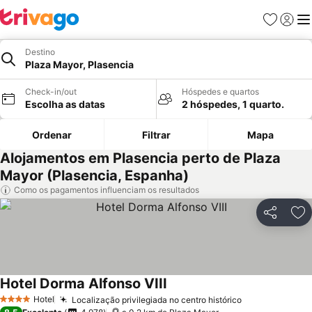
Favoritos
Iniciar
Me
Destino
Plaza Mayor, Plasencia
Check-in/out
Hóspedes e quartos
Escolha as datas
2 hóspedes, 1 quarto.
Ordenar
Filtrar
Mapa
Alojamentos em Plasencia perto de Plaza
Mayor (Plasencia, Espanha)
Como os pagamentos influenciam os resultados
Partilhar
Ad
Hotel Dorma Alfonso VIII
Ver preços
Hotel
Localização privilegiada no centro histórico
Ver preços
4 Estrelas