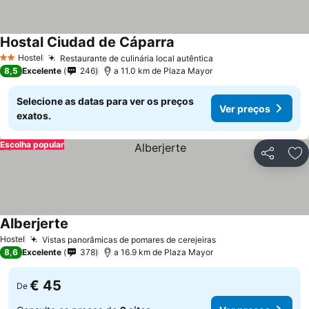
Hostal Ciudad de Cáparra
Ver preços
Hostel
Restaurante de culinária local autêntica
Ver preços
2 Estrelas
8,5
Excelente
246
a 11.0 km de Plaza Mayor
Selecione as datas para ver os preços
Ver preços
exatos.
Escolha popular
Partilhar
Ad
Alberjerte
Ver preços
Hostel
Vistas panorâmicas de pomares de cerejeiras
Ver preços
8,6
Excelente
378
a 16.9 km de Plaza Mayor
€ 45
De