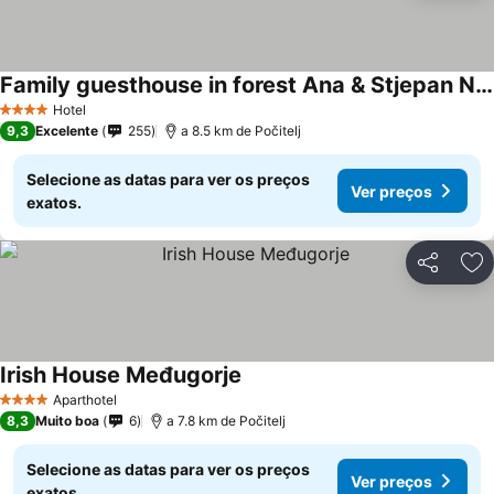
Family guesthouse in forest Ana & Stjepan Nikolić
Hotel
4 Estrelas
9,3
Excelente
255
a 8.5 km de Počitelj
Selecione as datas para ver os preços
Ver preços
exatos.
Partilhar
Ad
Irish House Međugorje
Aparthotel
4 Estrelas
8,3
Muito boa
6
a 7.8 km de Počitelj
Selecione as datas para ver os preços
Ver preços
exatos.