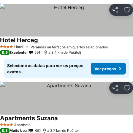
Partilhar
Ad
Hotel Herceg
Hotel
Varandas ou terraços em quartos selecionados
4 Estrelas
8,9
Excelente
591
a 8.4 km de Počitelj
Selecione as datas para ver os preços
Ver preços
exatos.
Partilhar
Ad
Apartments Suzana
Aparthotel
4 Estrelas
8,3
Muito boa
45
a 2.7 km de Počitelj