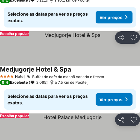
9,2
Excelente
5.222
a 10.2 km de Počitelj
Selecione as datas para ver os preços
Ver preços
exatos.
Escolha popular
Partilhar
Ad
Medjugorje Hotel & Spa
Hotel
Buffet de café da manhã variado e fresco
4 Estrelas
9,4
Excelente
2.095
a 7.5 km de Počitelj
Selecione as datas para ver os preços
Ver preços
exatos.
Escolha popular
Partilhar
Ad