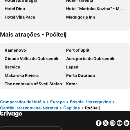
Hotel Ada Blagaj
Hotel Narenta
Hotel Dina
Hotel ''Marinko Kozina'' - Medjugorje
Hotel Villa Pace
Međugorje Inn
Mais atrações - Počitelj
Kamenovo
Port of Split
Cidade Velha de Dubrovnik
Aeroporto de Dubrovnik
Bacvice
Lapad
Makarska Riviera
Porta Dourada
The peninsula of Sveti Stefan
Kotor
Zlatni Rat
Porto de Hvar
Porta de Prata
Riva
Comparador de Hotéis
Europa
Bósnia-Herzegovina
Cantão Herzegovina-Neretva
Čapljina
Počitelj
Palácio de Diocleciano
Portonuovo
Monastery Ostrog
Porto Montenegro
Facebook
Twitter
Insta
Yo
Jaz
Muralhas de Dubrovnik