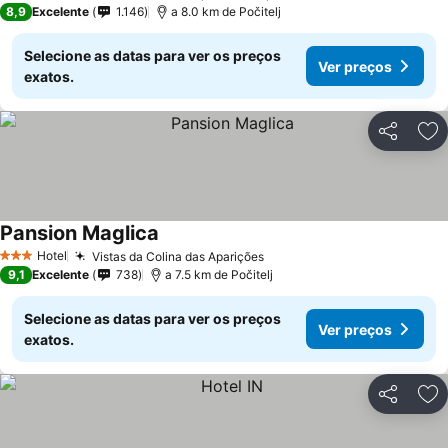
8,9
Excelente
1.146
a 8.0 km de Počitelj
Selecione as datas para ver os preços
Ver preços
exatos.
Partilhar
Ad
Pansion Maglica
Hotel
Vistas da Colina das Aparições
3 Estrelas
9,1
Excelente
738
a 7.5 km de Počitelj
Selecione as datas para ver os preços
Ver preços
exatos.
Partilhar
Ad