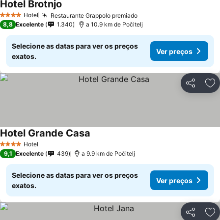
Hotel Brotnjo
Hotel
Restaurante Grappolo premiado
4 Estrelas
8,8
Excelente
1.340
a 10.9 km de Počitelj
Selecione as datas para ver os preços
Ver preços
exatos.
Partilhar
Ad
Hotel Grande Casa
Hotel
4 Estrelas
9,1
Excelente
439
a 9.9 km de Počitelj
Selecione as datas para ver os preços
Ver preços
exatos.
Partilhar
Ad