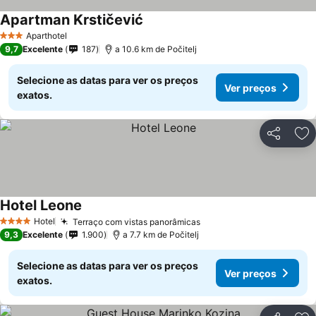
Apartman Krstičević
Aparthotel
3 Estrelas
9,7
Excelente
187
a 10.6 km de Počitelj
Selecione as datas para ver os preços
Ver preços
exatos.
Partilhar
Ad
Hotel Leone
Hotel
Terraço com vistas panorâmicas
4 Estrelas
9,3
Excelente
1.900
a 7.7 km de Počitelj
Selecione as datas para ver os preços
Ver preços
exatos.