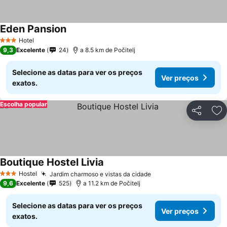
Eden Pansion
Hotel
3 Estrelas
9,3
Excelente
24
a 8.5 km de Počitelj
Selecione as datas para ver os preços
Ver preços
exatos.
Escolha popular
Partilhar
Ad
Boutique Hostel Livia
Hostel
Jardim charmoso e vistas da cidade
3 Estrelas
9,6
Excelente
525
a 11.2 km de Počitelj
Selecione as datas para ver os preços
Ver preços
exatos.