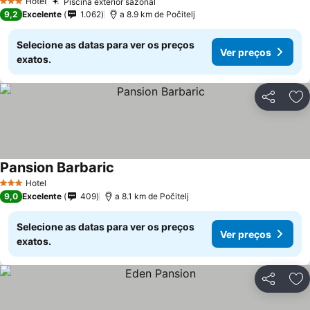
Hotel
Piscina exterior sazonal
3 Estrelas
9,2
Excelente
1.062
a 8.9 km de Počitelj
Selecione as datas para ver os preços
Ver preços
exatos.
Partilhar
Ad
Pansion Barbaric
Hotel
3 Estrelas
9,0
Excelente
409
a 8.1 km de Počitelj
Selecione as datas para ver os preços
Ver preços
exatos.
Partilhar
Ad