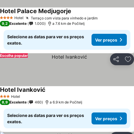
Hotel Palace Medjugorje
Hotel
Terraço com vista para vinhedo e jardim
4 Estrelas
9,2
Excelente
1.000
a 7.6 km de Počitelj
Selecione as datas para ver os preços
Ver preços
exatos.
Escolha popular
Partilhar
Ad
Hotel Ivanković
Hotel
3 Estrelas
8,9
Excelente
460
a 6.9 km de Počitelj
Selecione as datas para ver os preços
Ver preços
exatos.