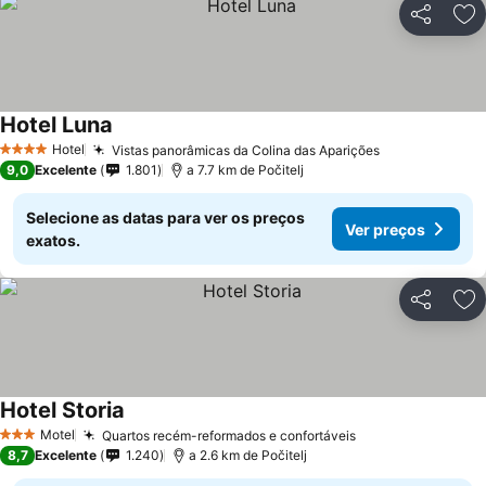
Partilhar
Ad
Hotel Luna
Hotel
Vistas panorâmicas da Colina das Aparições
4 Estrelas
9,0
Excelente
1.801
a 7.7 km de Počitelj
Selecione as datas para ver os preços
Ver preços
exatos.
Partilhar
Ad
Hotel Storia
Motel
Quartos recém-reformados e confortáveis
3 Estrelas
8,7
Excelente
1.240
a 2.6 km de Počitelj