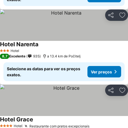
Partilhar
Ad
Hotel Narenta
Hotel
3 Estrelas
8,7
Excelente
935
a 13.4 km de Počitelj
Selecione as datas para ver os preços
Ver preços
exatos.
Partilhar
Ad
Hotel Grace
Hotel
Restaurante com pratos excepcionais
4 Estrelas