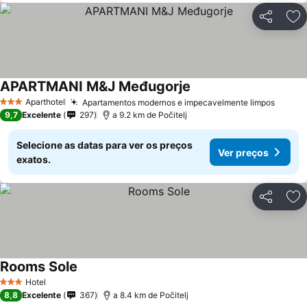
Partilhar
Ad
APARTMANI M&J Međugorje
Aparthotel
Apartamentos modernos e impecavelmente limpos
3 Estrelas
9,7
Excelente
297
a 9.2 km de Počitelj
Selecione as datas para ver os preços
Ver preços
exatos.
Partilhar
Ad
Rooms Sole
Hotel
3 Estrelas
8,8
Excelente
367
a 8.4 km de Počitelj