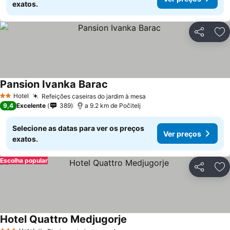
exatos.
Partilhar
Ad
Pansion Ivanka Barac
Hotel
Refeições caseiras do jardim à mesa
2 Estrelas
9,4
Excelente
389
a 9.2 km de Počitelj
Selecione as datas para ver os preços
Ver preços
exatos.
Escolha popular
Partilhar
Ad
Hotel Quattro Medjugorje