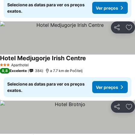
Selecione as datas para ver os preços
Ver preços
exatos.
Partilhar
Ad
Hotel Medjugorje Irish Centre
Aparthotel
3 Estrelas
8,8
Excelente
384
a 7.7 km de Počitelj
Selecione as datas para ver os preços
Ver preços
exatos.
Partilhar
Ad