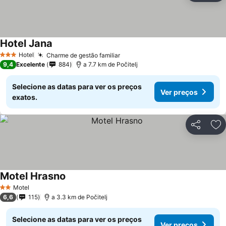
Hotel Jana
Hotel
Charme de gestão familiar
3 Estrelas
9,4
Excelente
884
a 7.7 km de Počitelj
Selecione as datas para ver os preços
Ver preços
exatos.
Partilhar
Ad
Motel Hrasno
Motel
2 Estrelas
6,6
115
a 3.3 km de Počitelj
Selecione as datas para ver os preços
Ver preços