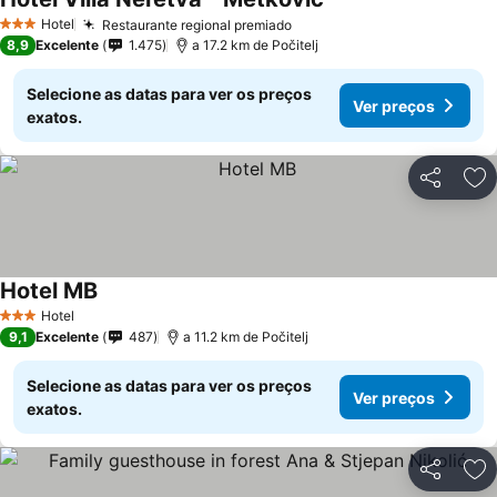
Hotel
Restaurante regional premiado
3 Estrelas
8,9
Excelente
1.475
a 17.2 km de Počitelj
Selecione as datas para ver os preços
Ver preços
exatos.
Partilhar
Ad
Hotel MB
Hotel
3 Estrelas
9,1
Excelente
487
a 11.2 km de Počitelj
Selecione as datas para ver os preços
Ver preços
exatos.
Partilhar
Ad