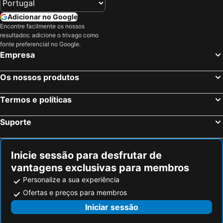
Praia Kupari
Slovenska plaža
Adicionar no Google
Aeroporto de Podgorica
Nacionalni park Krka
Encontre facilmente os nossos
resultados: adicione o trivago como
Ploče iza Grada
Stari Grad Plain
fonte preferencial no Google.
Drobni pijesak
Porto da Cidade
Empresa
Durmitor
Tivat Airport
Os nossos produtos
Pržno
Mostar International Airport
Tucepi beach
Port of Dubrovnik
Termos e políticas
Rožat
Počitelj
Suporte
Mali Ston
Čajkovići
Mosteiro da Ordem dos Frades Menores Franciscanos
Port Cavtat
Nacionalni Park Durmitor
Stobrec
Inicie sessão para desfrutar de
vantagens exclusivas para membros
Plavi Horizont
Ciovo
Personalize a sua experiência
Trogír Promenade
Cidade Romana de Trogir
Ofertas e preços para membros
Mogren Plaza
Rafailovići
Iniciar sessão
Rijeka Crnojevića
Ada Bojana