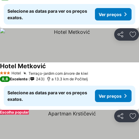
Selecione as datas para ver os preços
Ver preços
exatos.
Partilhar
Ad
Hotel Metković
Hotel
Terraço-jardim com árvore de kiwi
3 Estrelas
8,8
Excelente
243
a 13.3 km de Počitelj
Selecione as datas para ver os preços
Ver preços
exatos.
Escolha popular
Partilhar
Ad