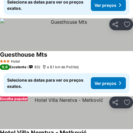
Selecione as datas para ver os preços
Ver preços
exatos.
Partilhar
Ad
Guesthouse Mts
Hotel
3 Estrelas
9,6
Excelente
83
a 8.1 km de Počitelj
Selecione as datas para ver os preços
Ver preços
exatos.
Escolha popular
Partilhar
Ad
Hotel Villa Neretva - Metković