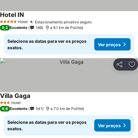
Hotel IN
Hotel
Estacionamento privativo seguro
5 Estrelas
9,2
Excelente
188
a 8.1 km de Počitelj
Selecione as datas para ver os preços
Ver preços
exatos.
Partilhar
Ad
Villa Gaga
Hotel
3 Estrelas
9,6
Excelente
541
a 7.0 km de Počitelj
Selecione as datas para ver os preços
Ver preços
exatos.