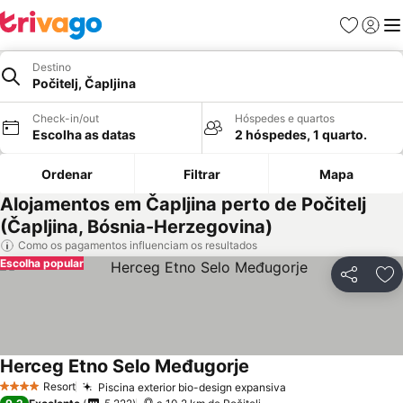
Favoritos
Iniciar
Me
Destino
Počitelj, Čapljina
Check-in/out
Hóspedes e quartos
Escolha as datas
2 hóspedes, 1 quarto.
Ordenar
Filtrar
Mapa
Alojamentos em Čapljina perto de Počitelj
(Čapljina, Bósnia-Herzegovina)
Como os pagamentos influenciam os resultados
Escolha popular
Partilhar
Ad
Herceg Etno Selo Međugorje
Resort
Piscina exterior bio-design expansiva
4 Estrelas