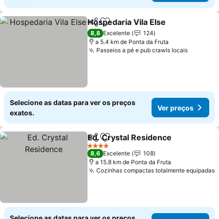
Hospedaria Vila Else
Partilhar
Adicionar aos favoritos
Ver p
8,8
Excelente
124
a 5.4 km de Ponta da Fruta
Passeios a pé e pub crawls locais
Ver pre
Selecione as datas para ver os preços
Ver preços
exatos.
Ed. Crystal Residence
Partilhar
Adicionar aos favoritos
Ver 
4 Estrelas
8,6
Excelente
108
a 15.8 km de Ponta da Fruta
Cozinhas compactas totalmente equipadas
V
Selecione as datas para ver os preços