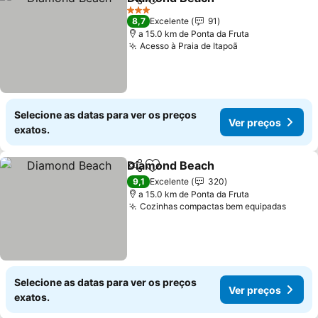
Partilhar
Adicionar aos favoritos
Ver preços
3 Estrelas
8,7
Excelente
91
a 15.0 km de Ponta da Fruta
Acesso à Praia de Itapoã
Ver preços
Selecione as datas para ver os preços
Ver preços
exatos.
Diamond Beach
Partilhar
Adicionar aos favoritos
Ver preços
9,1
Excelente
320
a 15.0 km de Ponta da Fruta
Cozinhas compactas bem equipadas
Ver p
Selecione as datas para ver os preços
Ver preços
exatos.