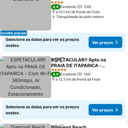
Ver preços
4 Estrelas
8,6
Excelente
239
a 10.1 km de Ponta da Fruta
Tranquilidade do pátio interno
Ver preços
Escolha popular
Selecione as datas para ver os preços
Ver preços
exatos.
ESPETACULAR!! Apto na
Partilhar
Adicionar aos favoritos
PRAIA DE ITAPARICA -
Com Wi-Fi 360mbps, Ar
Ver preços
5 Estrelas
8,6
Excelente
155
Condicionado,
a 12.3 km de Ponta da Fruta
Estacionamento Coberto
e Cozinha Completa
Selecione as datas para ver os preços
Ver preços
exatos.
Diamond Beach