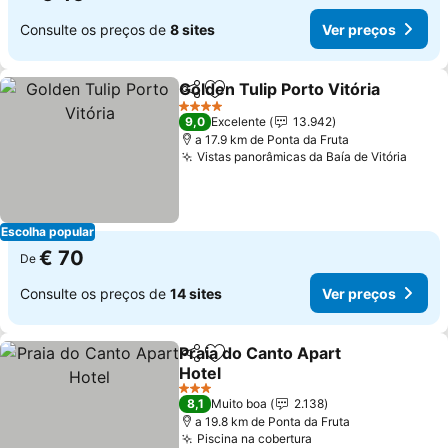
Consulte os preços de
8 sites
Ver preços
Golden Tulip Porto Vitória
Partilhar
Adicionar aos favoritos
4 Estrelas
9,0
Excelente
13.942
a 17.9 km de Ponta da Fruta
Vistas panorâmicas da Baía de Vitória
Ver p
Escolha popular
€ 70
De
Consulte os preços de
14 sites
Ver preços
Praia do Canto Apart
Partilhar
Adicionar aos favoritos
Hotel
Ver preços
3 Estrelas
8,1
Muito boa
2.138
a 19.8 km de Ponta da Fruta
Piscina na cobertura
Ver preços