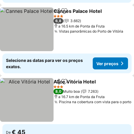
Cannes Palace Hotel
Partilhar
Adicionar aos favoritos
Ver p
3 Estrelas
6,8
3.662
a 16.5 km de Ponta da Fruta
Vistas panorâmicas do Porto de Vitória
Ver 
Selecione as datas para ver os preços
Ver preços
exatos.
Alice Vitória Hotel
Partilhar
Adicionar aos favoritos
Ver pre
3 Estrelas
8,0
Muito boa
7.263
a 16.7 km de Ponta da Fruta
Piscina na cobertura com vista para o porto
V
€ 45
De