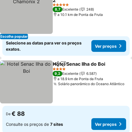
2
Ver preços
5 Estrelas
8,7
Excelente
248
a 10.1 km de Ponta da Fruta
Escolha popular
Selecione as datas para ver os preços
Ver preços
exatos.
Hotel Senac Ilha do Boi
Partilhar
Adicionar aos favoritos
Ver
4 Estrelas
9,2
Excelente
6.587
a 18.9 km de Ponta da Fruta
Solário panorâmico do Oceano Atlântico
Ver
€ 88
De
Consulte os preços de
7 sites
Ver preços