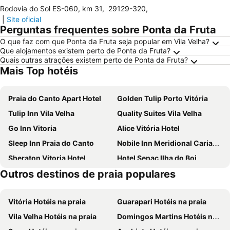
Rodovia do Sol ES-060, km 31
,
29129-320
,
|
Site oficial
Perguntas frequentes sobre Ponta da Fruta
O que faz com que Ponta da Fruta seja popular em Vila Velha?
Que alojamentos existem perto de Ponta da Fruta?
Quais outras atrações existem perto de Ponta da Fruta?
Mais Top hotéis
Praia do Canto Apart Hotel
Golden Tulip Porto Vitória
Tulip Inn Vila Velha
Quality Suites Vila Velha
Go Inn Vitoria
Alice Vitória Hotel
Sleep Inn Praia do Canto
Nobile Inn Meridional Cariacica
Sheraton Vitoria Hotel
Hotel Senac Ilha do Boi
Outros destinos de praia populares
Cannes Palace Hotel
Hotel Plaza Mar
Hotel da Praia
Hotel Olympia
Vitória Hotéis na praia
Guarapari Hotéis na praia
Acquamarine Park Hotel
Hostel Vila Velha
Vila Velha Hotéis na praia
Domingos Martins Hotéis na praia
Champagnat Praia Hotel
Hotel Marlin Azul