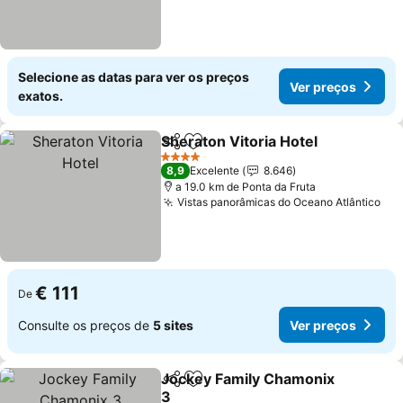
Selecione as datas para ver os preços
Ver preços
exatos.
Sheraton Vitoria Hotel
Partilhar
Adicionar aos favoritos
Ver
4 Estrelas
8,9
Excelente
8.646
a 19.0 km de Ponta da Fruta
Vistas panorâmicas do Oceano Atlântico
Ver
€ 111
De
Consulte os preços de
5 sites
Ver preços
Jockey Family Chamonix
Partilhar
Adicionar aos favoritos
3