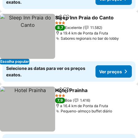
exatos.
Sleep Inn Praia do Canto
Partilhar
Adicionar aos favoritos
V
3 Estrelas
8,7
Excelente
11.582
a 19.4 km de Ponta da Fruta
Sabores regionais no bar do lobby
Ver pre
Escolha popular
Selecione as datas para ver os preços
Ver preços
exatos.
Hotel Prainha
Partilhar
Adicionar aos favoritos
Ver preços
3 Estrelas
7,9
Boa
1.416
a 16.4 km de Ponta da Fruta
Pequeno-almoço buffet diário
Ver preços