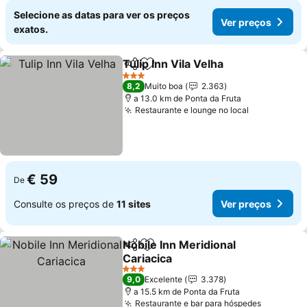
Selecione as datas para ver os preços
Ver preços
exatos.
Tulip Inn Vila Velha
Partilhar
Adicionar aos favoritos
Ver pre
3 Estrelas
8,2
Muito boa
2.363
a 13.0 km de Ponta da Fruta
Restaurante e lounge no local
Ver preços
€ 59
De
Consulte os preços de
11 sites
Ver preços
Nobile Inn Meridional
Partilhar
Adicionar aos favoritos
Cariacica
Ver preços
3 Estrelas
9,0
Excelente
3.378
a 15.5 km de Ponta da Fruta
Restaurante e bar para hóspedes
Ver preç