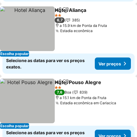
Hotel Aliança
Partilhar
Adicionar aos favoritos
Ver preços
2 Estrelas
6,7
385
a 15.9 km de Ponta da Fruta
Estadia econômica
Ver preços
Escolha popular
Selecione as datas para ver os preços
Ver preços
exatos.
Hotel Pouso Alegre
Partilhar
Adicionar aos favoritos
Ver pr
2 Estrelas
7,6
Boa
839
a 15.1 km de Ponta da Fruta
Estadia econômica em Cariacica
Ver preç
Escolha popular
Selecione as datas para ver os preços
Ver preços