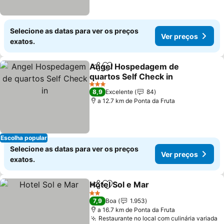
Selecione as datas para ver os preços
Ver preços
exatos.
Angel Hospedagem de
Partilhar
Adicionar aos favoritos
quartos Self Check in
Ver preços
3 Estrelas
8,9
Excelente
84
a 12.7 km de Ponta da Fruta
Escolha popular
Selecione as datas para ver os preços
Ver preços
exatos.
Hotel Sol e Mar
Partilhar
Adicionar aos favoritos
Ver preços
2 Estrelas
7,9
Boa
1.953
a 16.7 km de Ponta da Fruta
Restaurante no local com culinária variada
V