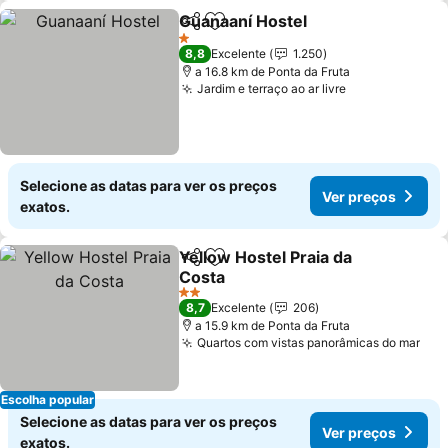
Guanaaní Hostel
Partilhar
Adicionar aos favoritos
Ver preço
1 Estrelas
8,8
Excelente
1.250
a 16.8 km de Ponta da Fruta
Jardim e terraço ao ar livre
Ver preços
Selecione as datas para ver os preços
Ver preços
exatos.
Yellow Hostel Praia da
Partilhar
Adicionar aos favoritos
Costa
Ver preços
2 Estrelas
8,7
Excelente
206
a 15.9 km de Ponta da Fruta
Quartos com vistas panorâmicas do mar
Ver
Escolha popular
Selecione as datas para ver os preços
Ver preços
exatos.