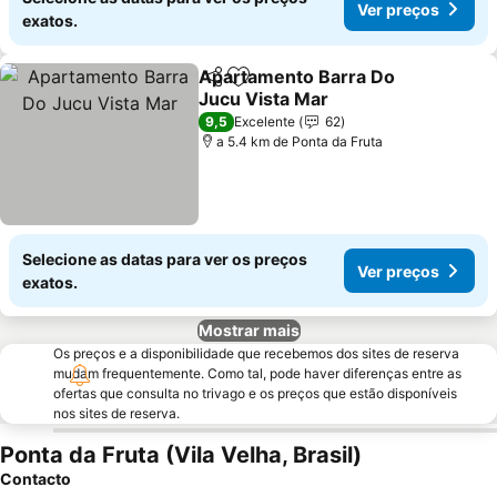
Ver preços
exatos.
Apartamento Barra Do
Partilhar
Adicionar aos favoritos
Jucu Vista Mar
Ver preços
9,5
Excelente
62
a 5.4 km de Ponta da Fruta
Selecione as datas para ver os preços
Ver preços
exatos.
Mostrar mais
Os preços e a disponibilidade que recebemos dos sites de reserva
mudam frequentemente. Como tal, pode haver diferenças entre as
ofertas que consulta no trivago e os preços que estão disponíveis
nos sites de reserva.
Ponta da Fruta (Vila Velha, Brasil)
Contacto