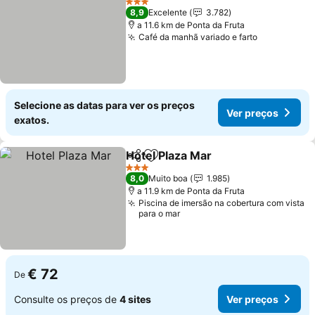
3 Estrelas
8,9
Excelente
3.782
a 11.6 km de Ponta da Fruta
Café da manhã variado e farto
Ver preços
Selecione as datas para ver os preços
Ver preços
exatos.
Hotel Plaza Mar
Partilhar
Adicionar aos favoritos
Ver preços
3 Estrelas
8,0
Muito boa
1.985
a 11.9 km de Ponta da Fruta
Piscina de imersão na cobertura com vista
para o mar
€ 72
De
Consulte os preços de
4 sites
Ver preços