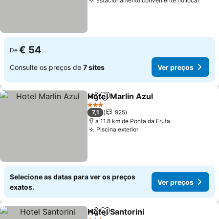
Estacionamento conveniente no local
Ver p
€ 54
De
Consulte os preços de
7 sites
Ver preços
Hotel Marlin Azul
Partilhar
Adicionar aos favoritos
Ver preç
3 Estrelas
7,1
925
a 11.8 km de Ponta da Fruta
Piscina exterior
Ver preços
Selecione as datas para ver os preços
Ver preços
exatos.
Hotel Santorini
Partilhar
Adicionar aos favoritos
Ver preços