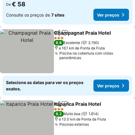
€ 58
De
Consulte os preços de
7 sites
Ver preços
Champagnat Praia Hotel
Partilhar
Adicionar aos favoritos
Ve
3 Estrelas
8,6
Excelente
2.760
a 16.1 km de Ponta da Fruta
Piscina na cobertura com vistas
panorâmicas
Selecione as datas para ver os preços
Ver preços
exatos.
Itaparica Praia Hotel
Partilhar
Adicionar aos favoritos
Ver pr
3 Estrelas
8,2
Muito boa
1.814
a 13.0 km de Ponta da Fruta
Piscinas externas
Ver preços