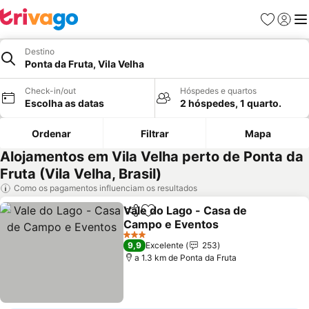
Favoritos
Iniciar
Me
Destino
Ponta da Fruta, Vila Velha
Check-in/out
Hóspedes e quartos
Escolha as datas
2 hóspedes, 1 quarto.
Ordenar
Filtrar
Mapa
Alojamentos em Vila Velha perto de Ponta da
Fruta (Vila Velha, Brasil)
Como os pagamentos influenciam os resultados
Vale do Lago - Casa de
Partilhar
Adicionar aos favoritos
Campo e Eventos
Ver preços
3 Estrelas
9,9
Excelente
253
a 1.3 km de Ponta da Fruta