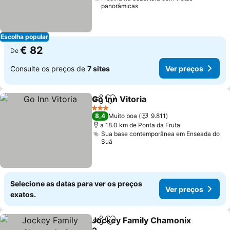
panorâmicas
Escolha popular
€ 82
De
Consulte os preços de
7 sites
Ver preços
Go Inn Vitoria
Partilhar
Adicionar aos favoritos
Ver preços
3 Estrelas
8,4
Muito boa
9.811
a 18.0 km de Ponta da Fruta
Sua base contemporânea em Enseada do
Suá
Selecione as datas para ver os preços
Ver preços
exatos.
Jockey Family Chamonix
Partilhar
Adicionar aos favoritos