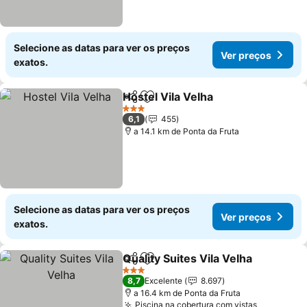
Selecione as datas para ver os preços
Ver preços
exatos.
Hostel Vila Velha
Partilhar
Adicionar aos favoritos
Ver preço
3 Estrelas
6,1
455
a 14.1 km de Ponta da Fruta
Selecione as datas para ver os preços
Ver preços
exatos.
Quality Suites Vila Velha
Partilhar
Adicionar aos favoritos
Ve
3 Estrelas
8,7
Excelente
8.697
a 16.4 km de Ponta da Fruta
Piscina na cobertura com vistas