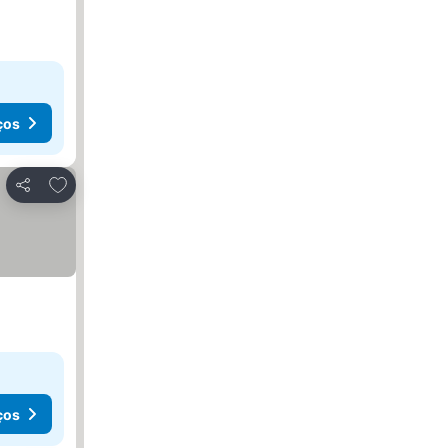
ços
Adicionar aos favoritos
Partilhar
ços