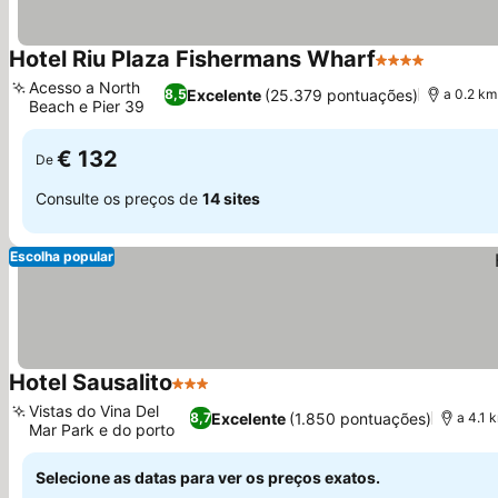
Hotel Riu Plaza Fishermans Wharf
4 Estrelas
Ver pre
Acesso a North
Excelente
(25.379 pontuações)
8,5
a 0.2 km
Beach e Pier 39
Ver preços
€ 132
De
Consulte os preços de
14 sites
Escolha popular
Hotel Sausalito
3 Estrelas
Ver preços
Vistas do Vina Del
Excelente
(1.850 pontuações)
8,7
a 4.1 
Mar Park e do porto
Ver preços
Selecione as datas para ver os preços exatos.