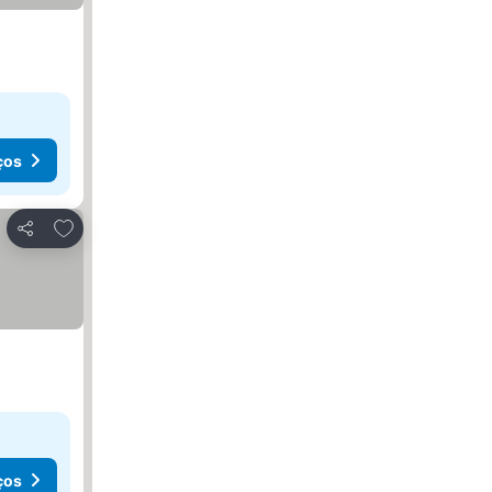
ços
Adicionar aos favoritos
Partilhar
ços