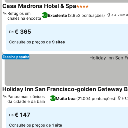
Casa Madrona Hotel & Spa
4 Estrelas
Ver preços
Refúgios em
Excelente
(3.952 pontuações)
8,8
a 4.2 km 
chalés na encosta
Ver preços
€ 365
De
Consulte os preços de
9 sites
Escolha popular
Holiday Inn San Francisco-golden Gateway B
Panoramas icônicos
Muito boa
(21.004 pontuações)
8,4
a 1
da cidade e da baía
Ver preços
€ 147
De
Consulte os preços de
1 site