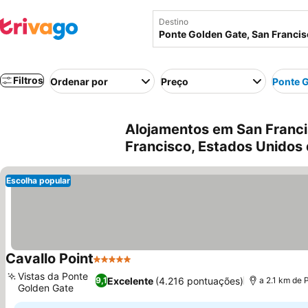
Destino
Filtros
Ordenar por
Preço
Ponte 
Alojamentos em San Franci
Francisco, Estados Unidos
Escolha popular
Cavallo Point
5 Estrelas
Ver preços
Vistas da Ponte
Excelente
(4.216 pontuações)
9,1
a 2.1 km de
Golden Gate
Ver preços