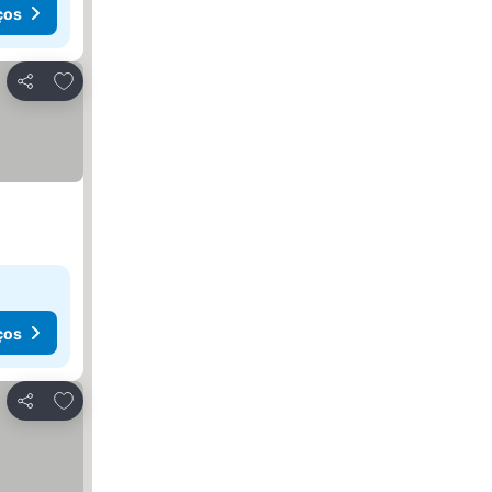
ços
Adicionar aos favoritos
Partilhar
ços
Adicionar aos favoritos
Partilhar