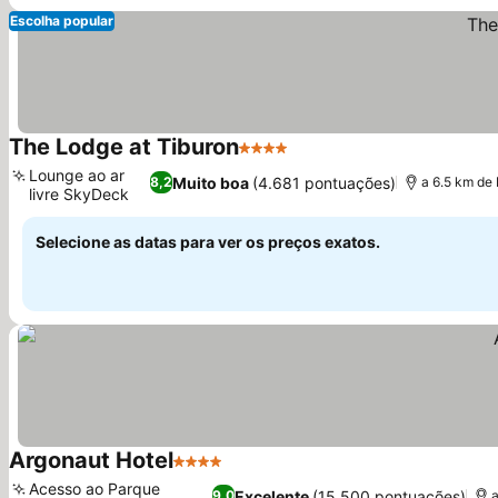
Escolha popular
The Lodge at Tiburon
4 Estrelas
Ver preços
Lounge ao ar
Muito boa
(4.681 pontuações)
8,2
a 6.5 km de
livre SkyDeck
Ver preços
Selecione as datas para ver os preços exatos.
Argonaut Hotel
4 Estrelas
Ver preços
Acesso ao Parque
Excelente
(15.500 pontuações)
9,0
a