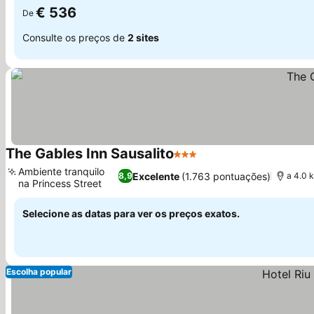
€ 536
De
Consulte os preços de
2 sites
The Gables Inn Sausalito
3 Estrelas
Ver preços
Ambiente tranquilo
Excelente
(1.763 pontuações)
8,9
a 4.0 
na Princess Street
Ver preços
Selecione as datas para ver os preços exatos.
Escolha popular