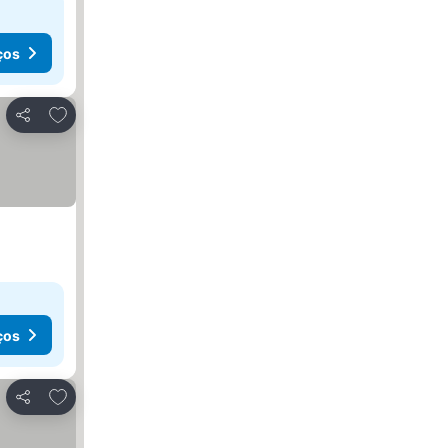
ços
Adicionar aos favoritos
Partilhar
ços
Adicionar aos favoritos
Partilhar