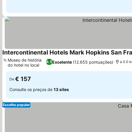
Intercontinental Hotels Mark Hopkins San Fr
Museu de história
Excelente
(12.655 pontuações)
8,5
a 0.0 
do hotel no local
Ver preços
€ 157
De
Consulte os preços de
13 sites
Escolha popular