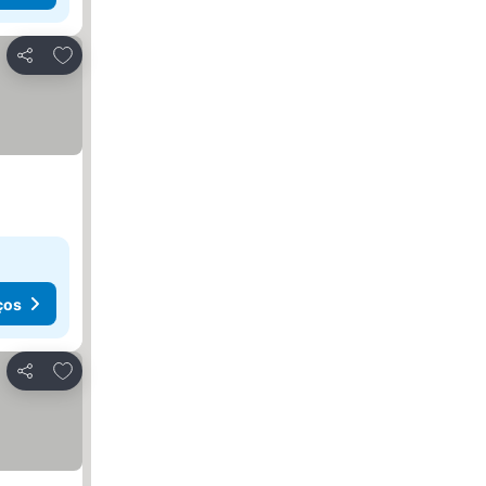
Adicionar aos favoritos
Partilhar
ços
Adicionar aos favoritos
Partilhar