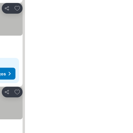
Adicionar aos favoritos
Partilhar
ços
Adicionar aos favoritos
Partilhar