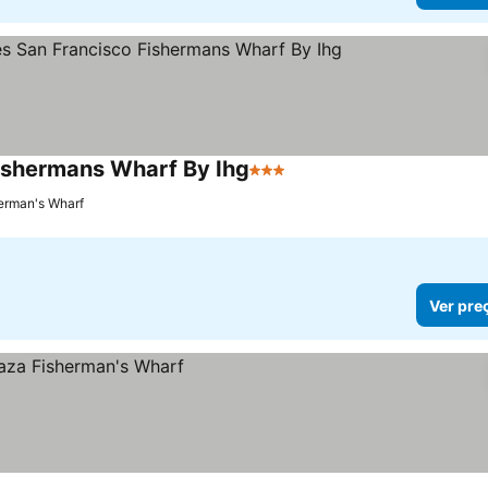
Fishermans Wharf By Ihg
3 Estrelas
Ver preços
herman's Wharf
Ver pre