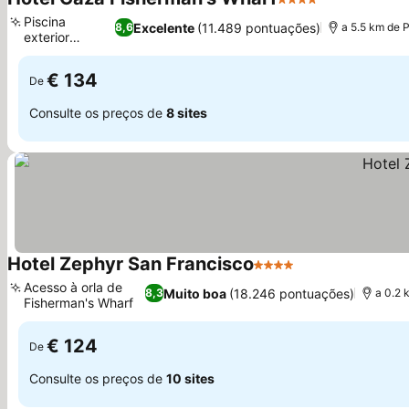
4 Estrelas
Ver preços
Piscina
Excelente
(11.489 pontuações)
8,6
a 5.5 km de 
exterior
Ver preços
aquecida
€ 134
De
Consulte os preços de
8 sites
Hotel Zephyr San Francisco
4 Estrelas
Ver preços
Acesso à orla de
Muito boa
(18.246 pontuações)
8,3
a 0.2 
Fisherman's Wharf
Ver preços
€ 124
De
Consulte os preços de
10 sites