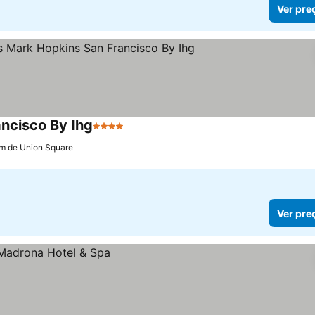
Ver pre
ancisco By Ihg
4 Estrelas
Ver preços
km de Union Square
Ver pre