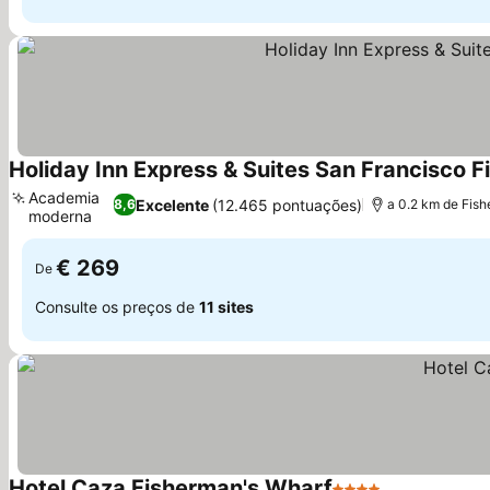
Holiday Inn Express & Suites San Francisco 
Academia
Excelente
(12.465 pontuações)
8,6
a 0.2 km de Fis
moderna
Ver preços
€ 269
De
Consulte os preços de
11 sites
Hotel Caza Fisherman's Wharf