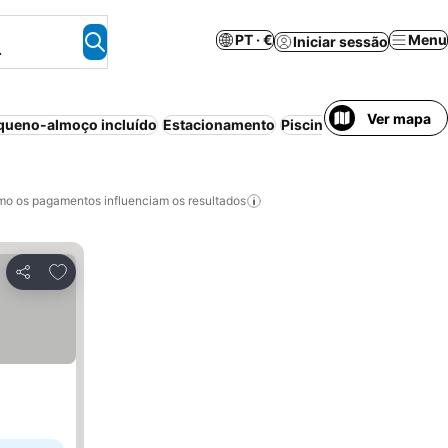
PT · €
Menu
Iniciar sessão
.
Ver mapa
queno-almoço incluído
Estacionamento
Piscina
Resort
Aparthot
o os pagamentos influenciam os resultados
Adicionar aos favoritos
Partilhar