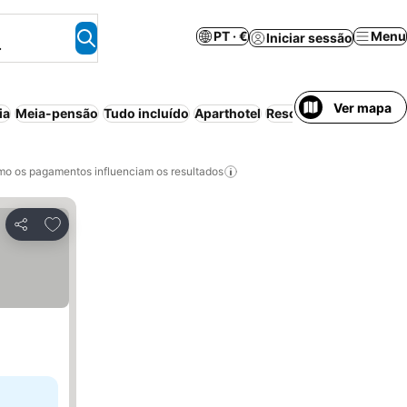
PT · €
Menu
Iniciar sessão
.
Ver mapa
ia
Meia-pensão
Tudo incluído
Aparthotel
Resort
Casa/apartamen
o os pagamentos influenciam os resultados
Adicionar aos favoritos
Partilhar