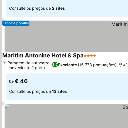
Consulte os preços de
2 sites
Escolha popular
Maritim Antonine Hotel & Spa
4 Estrelas
Ver preços
Paragem de autocarro
Excelente
(15.773 pontuações)
8,7
a 
conveniente à porta
Ver preços
€ 46
De
Consulte os preços de
13 sites