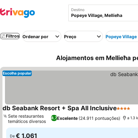
Destino
Filtros
Ordenar por
Preço
Popeye Village
Alojamentos em Mellieħa pe
Escolha popular
db Seabank Resort + Spa All Inclusive
4 Estrela
Ve
Sete restaurantes
Excelente
(24.911 pontuações)
8,7
a 1.3 
temáticos diversos
Ver preços
€ 1.061
De