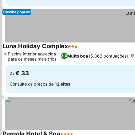
Escolha popular
Luna Holiday Complex
3 Estrelas
Ver preços
Piscina interior aquecida
Muito boa
(5.862 pontuações)
8,0
para os meses mais frios
Ver preços
€ 33
De
Consulte os preços de
12 sites
Pergola Hotel & Spa