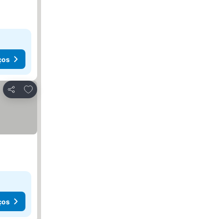
ços
Adicionar aos favoritos
Partilhar
ços