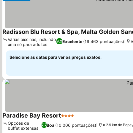
Radisson Blu Resort & Spa, Malta Golden San
Várias piscinas, incluindo
Excelente
(19.463 pontuações)
9,2
a
uma só para adultos
Ver preços
Selecione as datas para ver os preços exatos.
Paradise Bay Resort
4 Estrelas
Ver preços
Opções de
Boa
(10.006 pontuações)
7,7
a 2.9 km de Popey
buffet extensas
Ver preços