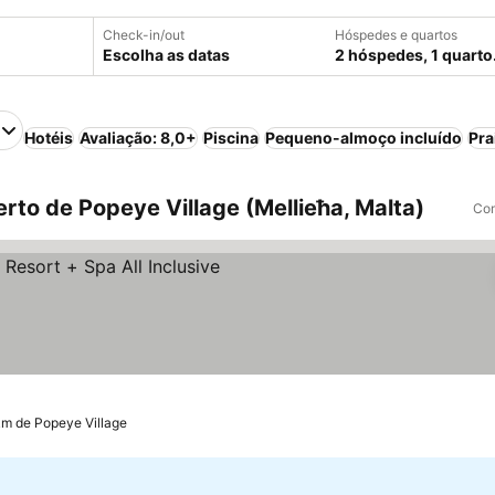
Check-in/out
Hóspedes e quartos
Escolha as datas
2 hóspedes, 1 quarto
Hotéis
Avaliação: 8,0+
Piscina
Pequeno-almoço incluído
Pra
rto de Popeye Village (Mellieħa, Malta)
Com
s
r preços
km de Popeye Village