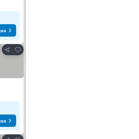
ços
Adicionar aos favoritos
Partilhar
ços