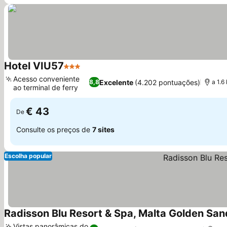
Hotel VIU57
3 Estrelas
Ver preços
Acesso conveniente
Excelente
(4.202 pontuações)
8,8
a 1.6
ao terminal de ferry
Ver preços
€ 43
De
Consulte os preços de
7 sites
Escolha popular
Radisson Blu Resort & Spa, Malta Golden San
Vistas panorâmicas do