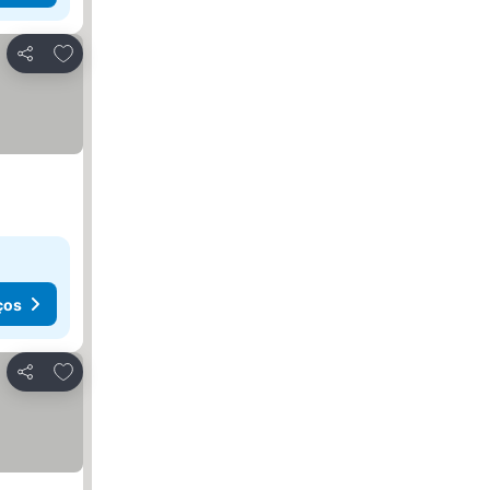
Adicionar aos favoritos
Partilhar
ços
Adicionar aos favoritos
Partilhar