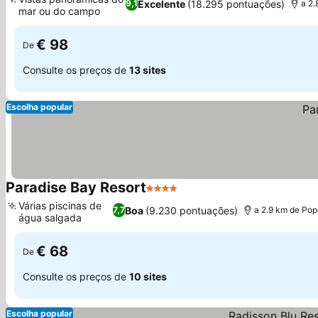
Excelente
(18.295 pontuações)
9,1
a 2.
mar ou do campo
Ver preços
€ 98
De
Consulte os preços de
13 sites
Escolha popular
Paradise Bay Resort
4 Estrelas
Ver preços
Várias piscinas de
Boa
(9.230 pontuações)
7,7
a 2.9 km de Pop
água salgada
Ver preços
€ 68
De
Consulte os preços de
10 sites
Escolha popular