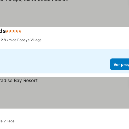
ds
5 Estrelas
Ver preços
 2.8 km de Popeye Village
Ver pre
e Village