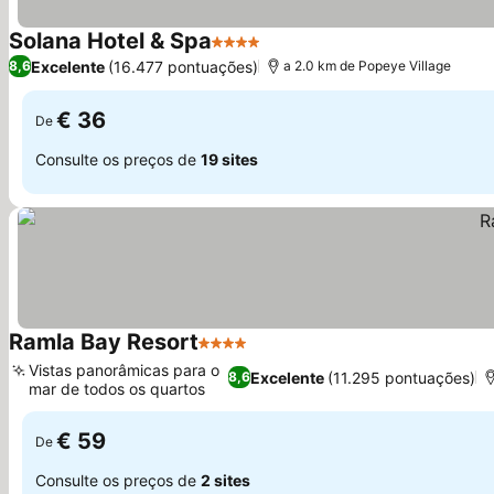
Solana Hotel & Spa
4 Estrelas
Ver preços
Excelente
(16.477 pontuações)
8,6
a 2.0 km de Popeye Village
€ 36
De
Consulte os preços de
19 sites
Ramla Bay Resort
4 Estrelas
Ver preços
Vistas panorâmicas para o
Excelente
(11.295 pontuações)
8,6
mar de todos os quartos
Ver preços
€ 59
De
Consulte os preços de
2 sites