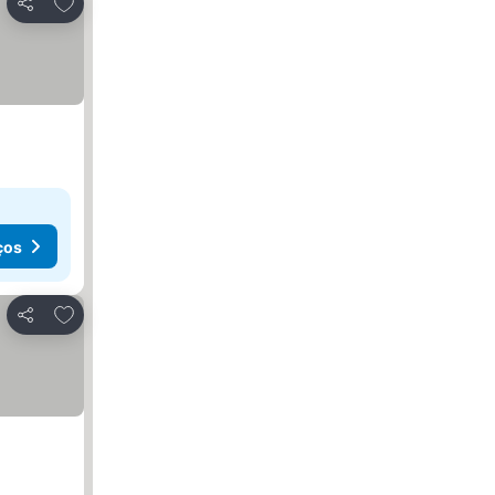
Adicionar aos favoritos
Partilhar
ços
Adicionar aos favoritos
Partilhar