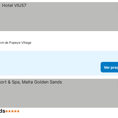
 km de Popeye Village
Ver pre
ds
5 Estrelas
Ver preços