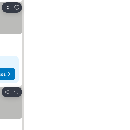
Adicionar aos favoritos
Partilhar
ços
Adicionar aos favoritos
Partilhar