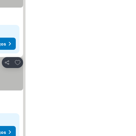
ços
Adicionar aos favoritos
Partilhar
ços