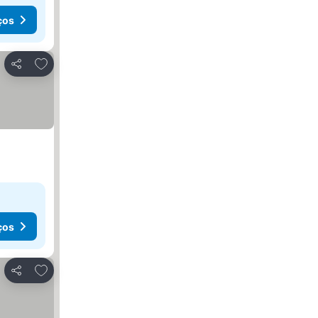
ços
Adicionar aos favoritos
Partilhar
ços
Adicionar aos favoritos
Partilhar