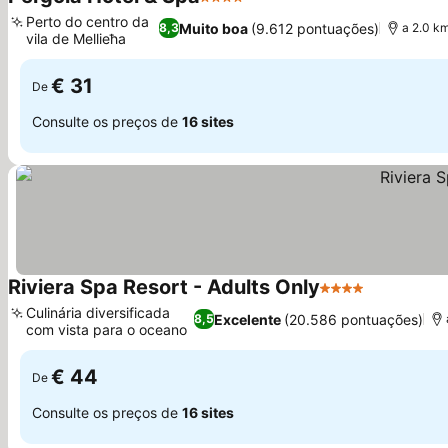
4 Estrelas
Ver preços
Perto do centro da
Muito boa
(9.612 pontuações)
8,3
a 2.0 k
vila de Mellieħa
Ver preços
€ 31
De
Consulte os preços de
16 sites
Riviera Spa Resort - Adults Only
4 Estrelas
Ver preço
Culinária diversificada
Excelente
(20.586 pontuações)
8,5
com vista para o oceano
Ver preços
€ 44
De
Consulte os preços de
16 sites