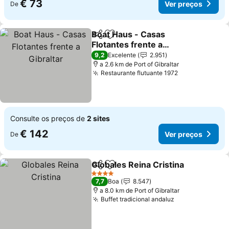
€ 73
Ver preços
De
Boat Haus - Casas
Partilhar
Adicionar aos favoritos
Flotantes frente a
Gibraltar
Ver preços
9,2
Excelente
2.951
a 2.6 km de Port of Gibraltar
Restaurante flutuante 1972
Ver preços
Consulte os preços de
2 sites
€ 142
Ver preços
De
Globales Reina Cristina
Partilhar
Adicionar aos favoritos
Ver
4 Estrelas
7,7
Boa
8.547
a 8.0 km de Port of Gibraltar
Buffet tradicional andaluz
Ver preços