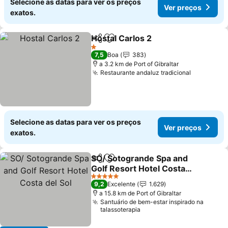
Selecione as datas para ver os preços
Ver preços
exatos.
Hostal Carlos 2
Partilhar
Adicionar aos favoritos
Ver preços
1 Estrelas
7,5
Boa
383
a 3.2 km de Port of Gibraltar
Restaurante andaluz tradicional
Ver preço
Selecione as datas para ver os preços
Ver preços
exatos.
SO/ Sotogrande Spa and
Partilhar
Adicionar aos favoritos
Golf Resort Hotel Costa
del Sol
Ver preços
5 Estrelas
9,2
Excelente
1.629
a 15.8 km de Port of Gibraltar
Santuário de bem-estar inspirado na
talassoterapia