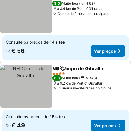
3 Estrelas
8,0
Muito boa
4.927
a 8.4 km de Port of Gibraltar
Centro de fitness bem equipado
Ver preço
Consulte os preços de
14 sites
€ 56
Ver preços
De
NH Campo de Gibraltar
Partilhar
Adicionar aos favoritos
Ver
4 Estrelas
8,3
Muito boa
5.343
a 9.2 km de Port of Gibraltar
Culinária mediterrânea no Nhube
Ver preç
Consulte os preços de
15 sites
€ 49
Ver preços
De