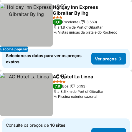
Holiday Inn Express
Partilhar
Adicionar aos favoritos
Gibraltar By Ihg
Ver preços
3 Estrelas
9,0
Excelente
3.569
a 1.8 km de Port of Gibraltar
Vistas únicas da pista e do Rochedo
Ver pr
Escolha popular
Selecione as datas para ver os preços
Ver preços
exatos.
AC Hotel La Linea
Partilhar
Adicionar aos favoritos
Ver preç
4 Estrelas
7,9
Boa
5.193
a 3.6 km de Port of Gibraltar
Piscina exterior sazonal
Ver preços
Consulte os preços de
16 sites