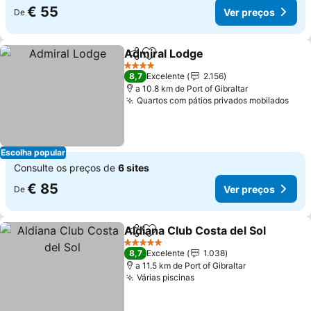
€ 55
Ver preços
De
Admiral Lodge
Partilhar
Adicionar aos favoritos
Ver preços
4 Estrelas
8,7
Excelente
2.156
a 10.8 km de Port of Gibraltar
Quartos com pátios privados mobilados
Ver 
Escolha popular
Consulte os preços de
6 sites
€ 85
Ver preços
De
Aldiana Club Costa del Sol
Partilhar
Adicionar aos favoritos
5 Estrelas
8,7
Excelente
1.038
a 11.5 km de Port of Gibraltar
Várias piscinas
Ver preços