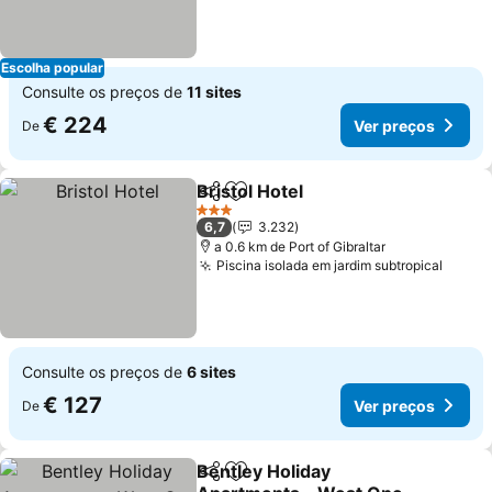
Escolha popular
Consulte os preços de
11 sites
€ 224
Ver preços
De
Bristol Hotel
Partilhar
Adicionar aos favoritos
Ver preços
3 Estrelas
6,7
3.232
a 0.6 km de Port of Gibraltar
Piscina isolada em jardim subtropical
Ver p
Consulte os preços de
6 sites
€ 127
Ver preços
De
Bentley Holiday
Partilhar
Adicionar aos favoritos