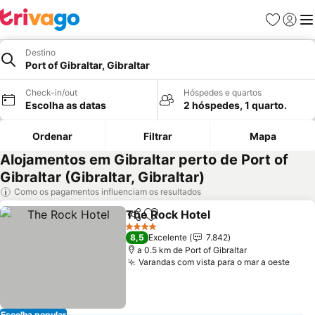
Favoritos
Iniciar
Me
Destino
Port of Gibraltar, Gibraltar
Check-in/out
Hóspedes e quartos
Escolha as datas
2 hóspedes, 1 quarto.
Ordenar
Filtrar
Mapa
Alojamentos em Gibraltar perto de Port of
Gibraltar (Gibraltar, Gibraltar)
Como os pagamentos influenciam os resultados
The Rock Hotel
Partilhar
Adicionar aos favoritos
Ver preços
4 Estrelas
8,5
Excelente
7.842
a 0.5 km de Port of Gibraltar
Varandas com vista para o mar a oeste
Ver 
Escolha popular