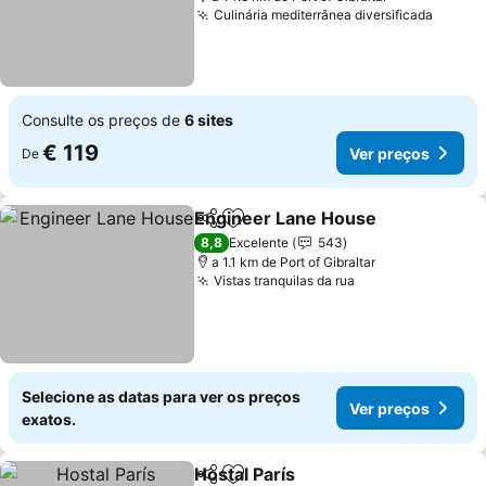
Culinária mediterrânea diversificada
Ver pr
Consulte os preços de
6 sites
€ 119
Ver preços
De
Engineer Lane House
Partilhar
Adicionar aos favoritos
Ver 
8,8
Excelente
543
a 1.1 km de Port of Gibraltar
Vistas tranquilas da rua
Ver preços
Selecione as datas para ver os preços
Ver preços
exatos.
Hostal París
Partilhar
Adicionar aos favoritos