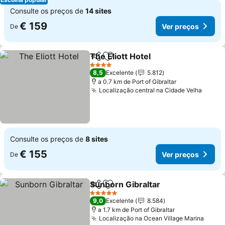
Consulte os preços de
14 sites
€ 159
Ver preços
De
The Eliott Hotel
Partilhar
Adicionar aos favoritos
Ver preços
4 Estrelas
8,5
Excelente
5.812
a 0.7 km de Port of Gibraltar
Localização central na Cidade Velha
Ver p
Consulte os preços de
8 sites
€ 155
Ver preços
De
Sunborn Gibraltar
Partilhar
Adicionar aos favoritos
Ver preç
5 Estrelas
9,0
Excelente
8.584
a 1.7 km de Port of Gibraltar
Localização na Ocean Village Marina
Ver p