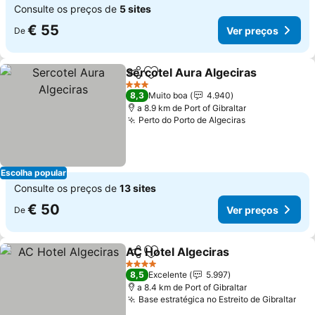
Consulte os preços de
5 sites
€ 55
Ver preços
De
Sercotel Aura Algeciras
Partilhar
Adicionar aos favoritos
Ve
3 Estrelas
8,3
Muito boa
4.940
a 8.9 km de Port of Gibraltar
Perto do Porto de Algeciras
Ver preços
Escolha popular
Consulte os preços de
13 sites
€ 50
Ver preços
De
AC Hotel Algeciras
Partilhar
Adicionar aos favoritos
Ver pre
4 Estrelas
8,5
Excelente
5.997
a 8.4 km de Port of Gibraltar
Base estratégica no Estreito de Gibraltar
Ver