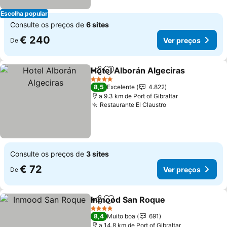
Escolha popular
Consulte os preços de
6 sites
€ 240
Ver preços
De
Hotel Alborán Algeciras
Partilhar
Adicionar aos favoritos
Ve
4 Estrelas
8,5
Excelente
4.822
a 9.3 km de Port of Gibraltar
Restaurante El Claustro
Ver preços
Consulte os preços de
3 sites
€ 72
Ver preços
De
Inmood San Roque
Partilhar
Adicionar aos favoritos
Ver pre
4 Estrelas
8,4
Muito boa
691
a 14.8 km de Port of Gibraltar