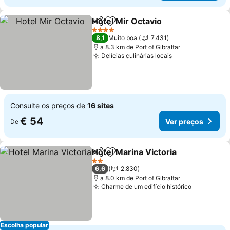
Hotel Mir Octavio
Partilhar
Adicionar aos favoritos
Ver preç
4 Estrelas
8,1
Muito boa
7.431
a 8.3 km de Port of Gibraltar
Delícias culinárias locais
Ver preços
Consulte os preços de
16 sites
€ 54
Ver preços
De
Hotel Marina Victoria
Partilhar
Adicionar aos favoritos
Ver 
2 Estrelas
6,6
2.830
a 8.0 km de Port of Gibraltar
Charme de um edifício histórico
Ver preço
Escolha popular