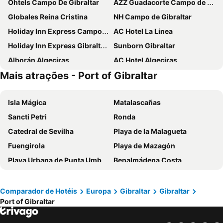
Ohtels Campo De Gibraltar
AZZ Guadacorte Campo de Gibraltar
Globales Reina Cristina
NH Campo de Gibraltar
Holiday Inn Express Campo De Gibraltar - Barrios By Ihg
AC Hotel La Linea
Holiday Inn Express Gibraltar By Ihg
Sunborn Gibraltar
Alborán Algeciras
AC Hotel Algeciras
Mais atrações - Port of Gibraltar
Suittes Hotel
The Rock Hotel
Inmood San Roque
Hotel Mir Octavio
Isla Mágica
Matalascañas
Sercotel Aura Algeciras
Boat Haus - Casas Flotantes frente a Gibraltar
Sancti Petri
Ronda
Apartamentos Vista Real
Hotel Mirador
Catedral de Sevilha
Playa de la Malagueta
The Eliott Hotel
Fairmont La Hacienda Costa del Sol
Fuengirola
Playa de Mazagón
Hotel Marina Victoria
Hotel Miramar
Playa Urbana de Punta Umbría
Benalmádena Costa
Hotel Montera Plaza
Hotel Encinar de Sotogrande
Puerto de Tarifa
Casco Antiguo
Bristol Hotel
SO/ Sotogrande Spa and Golf Resort Hotel Costa del Sol
Praça de Espanha
Feria de Sevilla
MiM Sotogrande member of Meliá Collection
Admiral Lodge
Comparador de Hotéis
Europa
Gibraltar
Gibraltar
Port of Gibraltar
Bairro de Triana
Centro Histórico
Mesón de Sancho
Victory Suites
Centro
Airport Seville
Hostal La Campana
Aldiana Club Costa del Sol