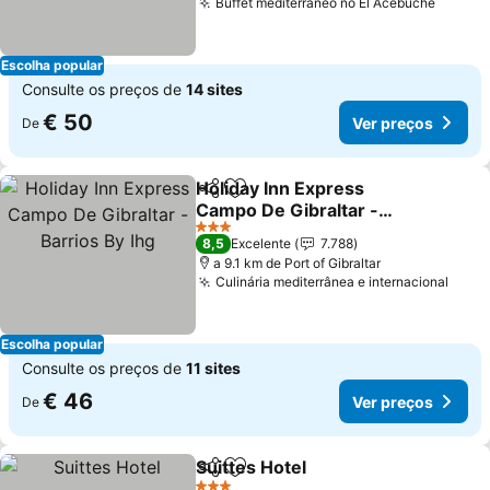
Buffet mediterrâneo no El Acebuche
Ver pr
Escolha popular
Consulte os preços de
14 sites
€ 50
Ver preços
De
Holiday Inn Express
Partilhar
Adicionar aos favoritos
Campo De Gibraltar -
Barrios By Ihg
Ver preços
3 Estrelas
8,5
Excelente
7.788
a 9.1 km de Port of Gibraltar
Culinária mediterrânea e internacional
Ver 
Escolha popular
Consulte os preços de
11 sites
€ 46
Ver preços
De
Suittes Hotel
Partilhar
Adicionar aos favoritos
Ver preços