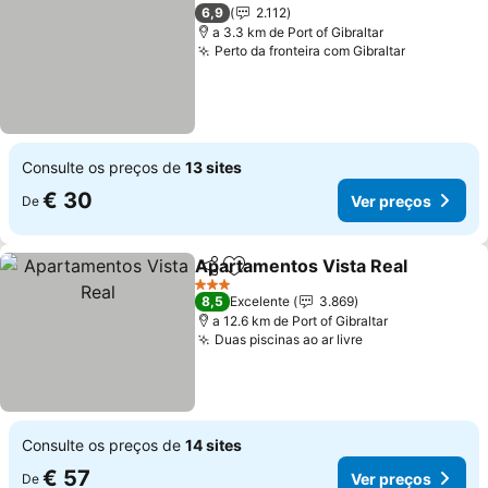
Ver preços
6,9
2.112
a 3.3 km de Port of Gibraltar
Perto da fronteira com Gibraltar
Ver preço
Consulte os preços de
13 sites
€ 30
Ver preços
De
Apartamentos Vista Real
Partilhar
Adicionar aos favoritos
V
3 Estrelas
8,5
Excelente
3.869
a 12.6 km de Port of Gibraltar
Duas piscinas ao ar livre
Ver preços
Consulte os preços de
14 sites
€ 57
Ver preços
De