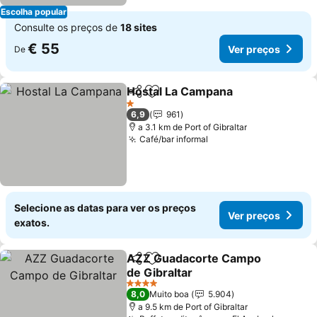
Escolha popular
Consulte os preços de
18 sites
€ 55
Ver preços
De
Hostal La Campana
Partilhar
Adicionar aos favoritos
Ver pr
1 Estrelas
6,9
961
a 3.1 km de Port of Gibraltar
Café/bar informal
Ver preços
Selecione as datas para ver os preços
Ver preços
exatos.
AZZ Guadacorte Campo
Partilhar
Adicionar aos favoritos
de Gibraltar
Ver preços
4 Estrelas
8,0
Muito boa
5.904
a 9.5 km de Port of Gibraltar