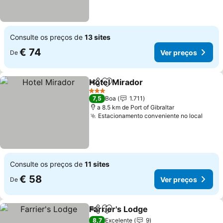
Consulte os preços de
13 sites
€ 74
Ver preços
De
Hotel Mirador
Partilhar
Adicionar aos favoritos
Ver preços
3 Estrelas
7,5
Boa
1.711
a 8.5 km de Port of Gibraltar
Estacionamento conveniente no local
Ver p
Consulte os preços de
11 sites
€ 58
Ver preços
De
Farrier's Lodge
Partilhar
Adicionar aos favoritos
Ver preços
8,7
Excelente
9