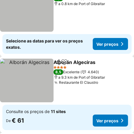
a 0.8 km de Port of Gibraltar
Selecione as datas para ver os preços
Ver preços
exatos.
Alborán Algeciras
Partilhar
Adicionar aos favoritos
Ver preç
4 Estrelas
8,5
Excelente
4.640
a 9.3 km de Port of Gibraltar
Restaurante El Claustro
Ver preços
Consulte os preços de
11 sites
€ 61
Ver preços
De