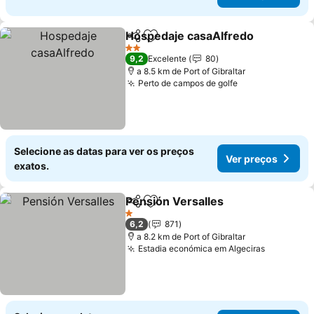
Hospedaje casaAlfredo
Partilhar
Adicionar aos favoritos
Ve
2 Estrelas
9,2
Excelente
80
a 8.5 km de Port of Gibraltar
Perto de campos de golfe
Ver preços
Selecione as datas para ver os preços
Ver preços
exatos.
Pensión Versalles
Partilhar
Adicionar aos favoritos
Ver preç
1 Estrelas
6,2
871
a 8.2 km de Port of Gibraltar
Estadia económica em Algeciras
Ver preç