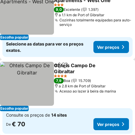
Apartments - West One
Ver preços
3 Estrelas
9,0
Excelente
1.397
a 1.1 km de Port of Gibraltar
Cozinhas totalmente equipadas para auto-
serviço
Escolha popular
Selecione as datas para ver os preços
Ver preços
exatos.
Ohtels Campo De
Partilhar
Adicionar aos favoritos
Gibraltar
Ver preços
4 Estrelas
7,9
Boa
15.709
a 2.8 km de Port of Gibraltar
Acesso ao lazer à beira da marina
Ver pre
Escolha popular
Consulte os preços de
14 sites
€ 70
Ver preços
De