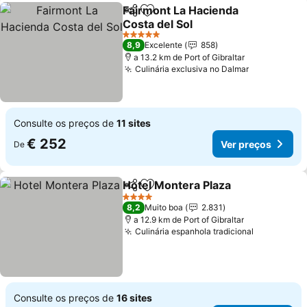
Fairmont La Hacienda
Partilhar
Adicionar aos favoritos
Costa del Sol
Ver preços
5 Estrelas
8,9
Excelente
858
a 13.2 km de Port of Gibraltar
Culinária exclusiva no Dalmar
Ver preços
Consulte os preços de
11 sites
€ 252
Ver preços
De
Hotel Montera Plaza
Partilhar
Adicionar aos favoritos
Ver p
4 Estrelas
8,2
Muito boa
2.831
a 12.9 km de Port of Gibraltar
Culinária espanhola tradicional
Ver preço
Consulte os preços de
16 sites