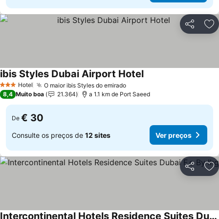
Partilhar
Ad
ibis Styles Dubai Airport Hotel
Hotel
O maior ibis Styles do emirado
3 Estrelas
8,4
Muito boa
21.364
a 1.1 km de Port Saeed
€ 30
De
Consulte os preços de
12 sites
Ver preços
Partilhar
Ad
Intercontinental Hotels Residence Suites Dubai F.c By Ihg