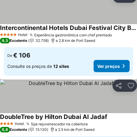
Intercontinental Hotels Dubai Festival City By Ihg
Hotel
Experiência gastronômica com chef premiado
5 Estrelas
9,3
Excelente
32.758
a 2.8 km de Port Saeed
€ 106
De
Consulte os preços de
12 sites
Ver preços
Partilhar
Ad
DoubleTree by Hilton Dubai Al Jadaf
Hotel
Spa rejuvenescedor na cobertura
4 Estrelas
8,8
Excelente
15.130
a 2.5 km de Port Saeed