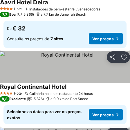
Aavri Hotel Deira
Hotel
Instalações de bem-estar rejuvenescedoras
4 Estrelas
7,7
Boa
5.366
a 7.7 km de Jumeirah Beach
€ 32
De
Consulte os preços de
7 sites
Ver preços
Partilhar
Ad
Royal Continental Hotel
Hotel
Culinária halal em restaurante 24 horas
4 Estrelas
8,8
Excelente
5.826
a 0.9 km de Port Saeed
Selecione as datas para ver os preços
Ver preços
exatos.