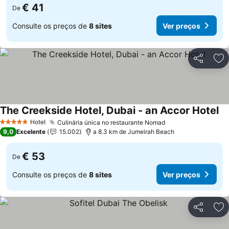
€ 41
De
Consulte os preços de
8 sites
Ver preços
Partilhar
Ad
The Creekside Hotel, Dubai - an Accor Hotel
Hotel
Culinária única no restaurante Nomad
5 Estrelas
9,0
Excelente
15.002
a 8.3 km de Jumeirah Beach
€ 53
De
Consulte os preços de
8 sites
Ver preços
Partilhar
Ad