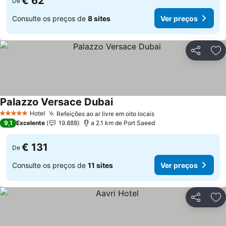
€ 62
De
Consulte os preços de
8 sites
Ver preços
Partilhar
Ad
Palazzo Versace Dubai
Hotel
Refeições ao ar livre em oito locais
5 Estrelas
9,1
Excelente
19.888
a 2.1 km de Port Saeed
€ 131
De
Consulte os preços de
11 sites
Ver preços
Partilhar
Ad