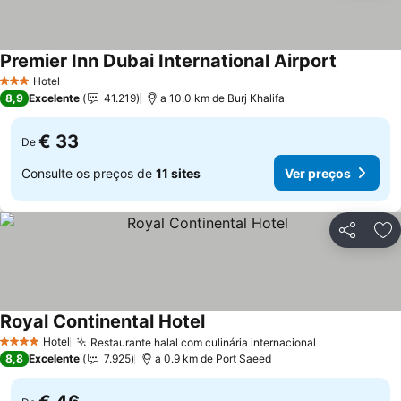
Premier Inn Dubai International Airport
Hotel
3 Estrelas
8,9
Excelente
41.219
a 10.0 km de Burj Khalifa
€ 33
De
Consulte os preços de
11 sites
Ver preços
Partilhar
Ad
Royal Continental Hotel
Hotel
Restaurante halal com culinária internacional
4 Estrelas
8,8
Excelente
7.925
a 0.9 km de Port Saeed