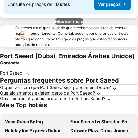
Consulte os preços de
10 sites
Ver preços
Mostrar mais
Os preços e a disponibilidade que recebemos dos sites de reserva
mudam frequentemente. Como tal, pode haver diferenças entre as
ofertas que consulta no trivago e os preços que estão disponíveis
nos sites de reserva.
Port Saeed (Dubai, Emirados Árabes Unidos)
Contacto
Port Saeed
,
-
,
Perguntas frequentes sobre Port Saeed
O que faz com que Port Saeed seja popular em Dubai?
Que alojamentos existem perto de Port Saeed?
Quais outras atrações existem perto de Port Saeed?
Mais Top hotéis
Voco Dubai By Ihg
Four Points by Sheraton Sheikh Zayed Road, Dubai
Holiday Inn Express Dubai Airport By Ihg
Crowne Plaza Dubai Jumeirah By Ihg