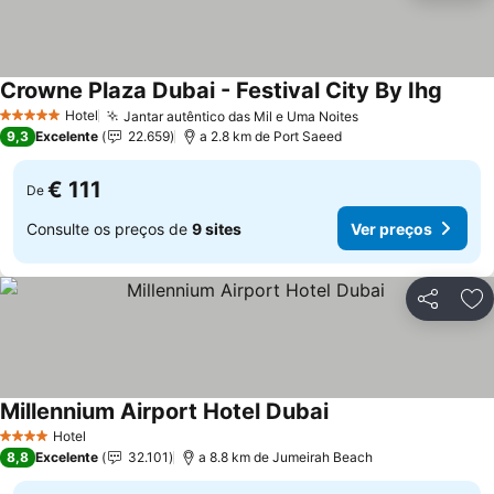
Crowne Plaza Dubai - Festival City By Ihg
Hotel
Jantar autêntico das Mil e Uma Noites
5 Estrelas
9,3
Excelente
22.659
a 2.8 km de Port Saeed
€ 111
De
Consulte os preços de
9 sites
Ver preços
Partilhar
Ad
Millennium Airport Hotel Dubai
Hotel
4 Estrelas
8,8
Excelente
32.101
a 8.8 km de Jumeirah Beach