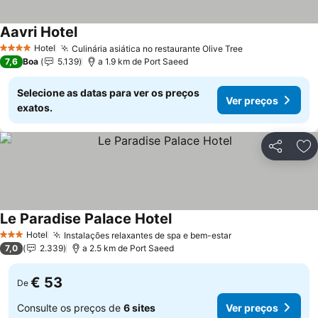
Aavri Hotel
Hotel
Culinária asiática no restaurante Olive Tree
4 Estrelas
7,6
Boa
5.139
a 1.9 km de Port Saeed
Selecione as datas para ver os preços
Ver preços
exatos.
Partilhar
Ad
Le Paradise Palace Hotel
Hotel
Instalações relaxantes de spa e bem-estar
3 Estrelas
7,0
2.339
a 2.5 km de Port Saeed
€ 53
De
Consulte os preços de
6 sites
Ver preços