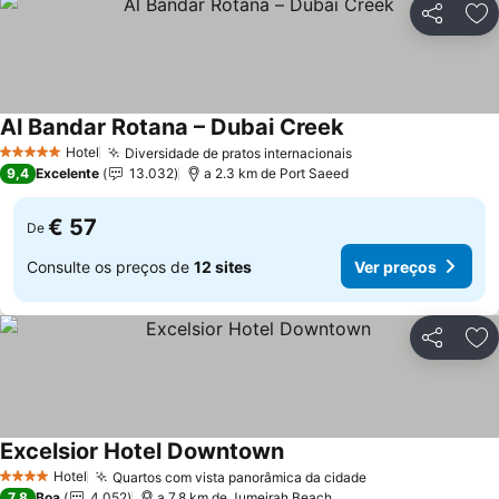
Partilhar
Ad
Al Bandar Rotana – Dubai Creek
Hotel
Diversidade de pratos internacionais
5 Estrelas
9,4
Excelente
13.032
a 2.3 km de Port Saeed
€ 57
De
Consulte os preços de
12 sites
Ver preços
Partilhar
Ad
Excelsior Hotel Downtown
Hotel
Quartos com vista panorâmica da cidade
4 Estrelas
7,8
Boa
4.052
a 7.8 km de Jumeirah Beach