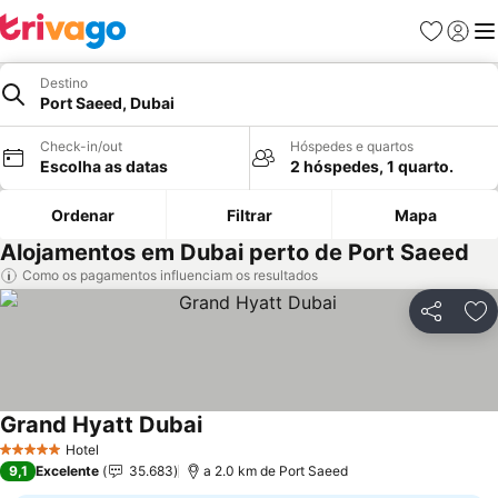
Favoritos
Iniciar
Me
Destino
Port Saeed, Dubai
Check-in/out
Hóspedes e quartos
Escolha as datas
2 hóspedes, 1 quarto.
Ordenar
Filtrar
Mapa
Alojamentos em Dubai perto de Port Saeed
Como os pagamentos influenciam os resultados
Partilhar
Ad
Grand Hyatt Dubai
Hotel
5 Estrelas
9,1
Excelente
35.683
a 2.0 km de Port Saeed