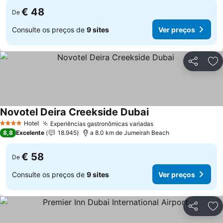
€ 48
De
Consulte os preços de
9 sites
Ver preços
Partilhar
Ad
Novotel Deira Creekside Dubai
Hotel
Experiências gastronômicas variadas
4 Estrelas
8,8
Excelente
18.945
a 8.0 km de Jumeirah Beach
€ 58
De
Consulte os preços de
9 sites
Ver preços
Partilhar
Ad