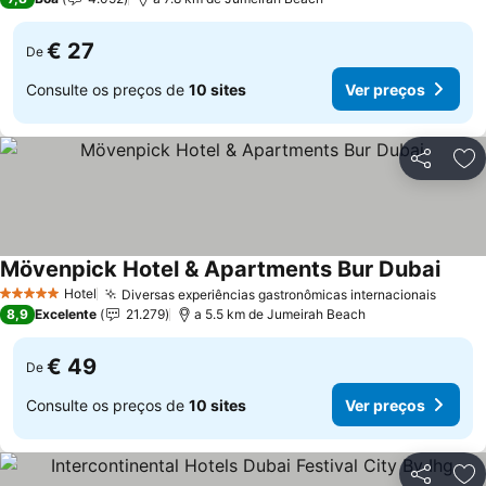
€ 27
De
Consulte os preços de
10 sites
Ver preços
Partilhar
Ad
Mövenpick Hotel & Apartments Bur Dubai
Hotel
Diversas experiências gastronômicas internacionais
5 Estrelas
8,9
Excelente
21.279
a 5.5 km de Jumeirah Beach
€ 49
De
Consulte os preços de
10 sites
Ver preços
Partilhar
Ad