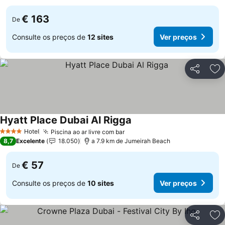
€ 163
De
Consulte os preços de
12 sites
Ver preços
Partilhar
Ad
Hyatt Place Dubai Al Rigga
Hotel
Piscina ao ar livre com bar
4 Estrelas
8,7
Excelente
18.050
a 7.9 km de Jumeirah Beach
€ 57
De
Consulte os preços de
10 sites
Ver preços
Partilhar
Ad