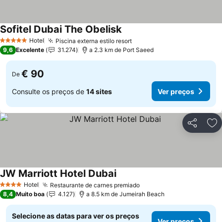
Sofitel Dubai The Obelisk
Hotel
Piscina externa estilo resort
5 Estrelas
9,6
Excelente
31.274
a 2.3 km de Port Saeed
€ 90
De
Consulte os preços de
14 sites
Ver preços
Partilhar
Ad
JW Marriott Hotel Dubai
Hotel
Restaurante de carnes premiado
4 Estrelas
8,4
Muito boa
4.127
a 8.5 km de Jumeirah Beach
Selecione as datas para ver os preços
Ver preços