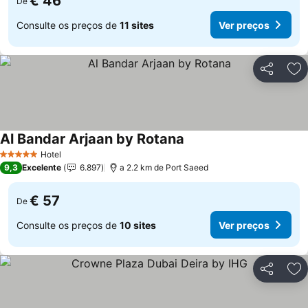
€ 46
De
Consulte os preços de
11 sites
Ver preços
Partilhar
Ad
Al Bandar Arjaan by Rotana
Hotel
5 Estrelas
9,3
Excelente
6.897
a 2.2 km de Port Saeed
€ 57
De
Consulte os preços de
10 sites
Ver preços
Partilhar
Ad