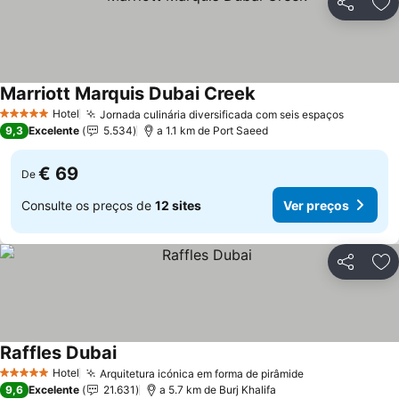
Partilhar
Ad
Marriott Marquis Dubai Creek
Hotel
Jornada culinária diversificada com seis espaços
5 Estrelas
9,3
Excelente
5.534
a 1.1 km de Port Saeed
€ 69
De
Consulte os preços de
12 sites
Ver preços
Partilhar
Ad
Raffles Dubai
Hotel
Arquitetura icónica em forma de pirâmide
5 Estrelas
9,6
Excelente
21.631
a 5.7 km de Burj Khalifa