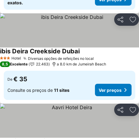
exatos.
Partilhar
Ad
ibis Deira Creekside Dubai
Hotel
Diversas opções de refeições no local
3 Estrelas
8,5
Excelente
22.463
a 8.0 km de Jumeirah Beach
€ 35
De
Consulte os preços de
11 sites
Ver preços
Partilhar
Ad