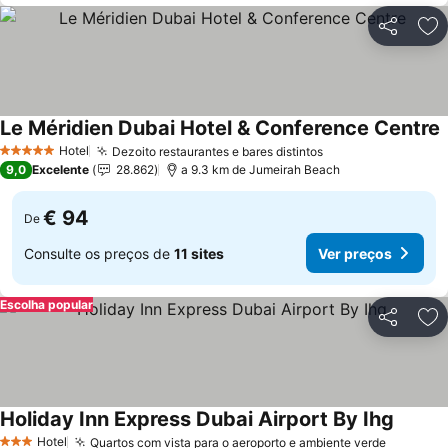
Partilhar
Ad
Le Méridien Dubai Hotel & Conference Centre
Hotel
Dezoito restaurantes e bares distintos
5 Estrelas
9,0
Excelente
28.862
a 9.3 km de Jumeirah Beach
€ 94
De
Consulte os preços de
11 sites
Ver preços
Escolha popular
Partilhar
Ad
Holiday Inn Express Dubai Airport By Ihg
Hotel
Quartos com vista para o aeroporto e ambiente verde