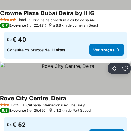
Crowne Plaza Dubai Deira by IHG
Hotel
Piscina na cobertura e clube de saúde
5 Estrelas
8,7
Excelente
22.421
a 8.8 km de Jumeirah Beach
€ 40
De
Consulte os preços de
11 sites
Ver preços
Partilhar
Ad
Rove City Centre, Deira
Hotel
Culinária internacional no The Daily
3 Estrelas
9,5
Excelente
25.490
a 1.2 km de Port Saeed
€ 52
De