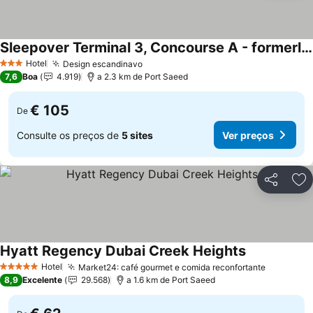
Sleepover Terminal 3, Concourse A - formerly sleep 'n fly
Hotel
Design escandinavo
3 Estrelas
7,6
Boa
4.919
a 2.3 km de Port Saeed
€ 105
De
Consulte os preços de
5 sites
Ver preços
Partilhar
Ad
Hyatt Regency Dubai Creek Heights
Hotel
Market24: café gourmet e comida reconfortante
5 Estrelas
8,9
Excelente
29.568
a 1.6 km de Port Saeed