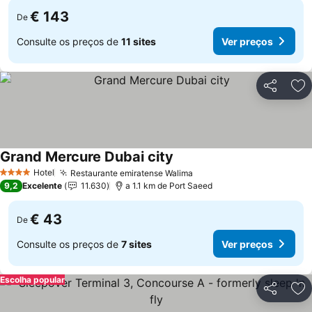
€ 143
De
Consulte os preços de
11 sites
Ver preços
Partilhar
Ad
Grand Mercure Dubai city
Hotel
Restaurante emiratense Walima
4 Estrelas
9,2
Excelente
11.630
a 1.1 km de Port Saeed
€ 43
De
Consulte os preços de
7 sites
Ver preços
Escolha popular
Partilhar
Ad