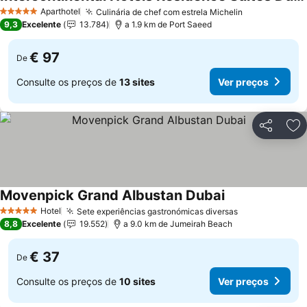
Aparthotel
Culinária de chef com estrela Michelin
5 Estrelas
9,3
Excelente
13.784
a 1.9 km de Port Saeed
€ 97
De
Consulte os preços de
13 sites
Ver preços
Partilhar
Ad
Movenpick Grand Albustan Dubai
Hotel
Sete experiências gastronómicas diversas
5 Estrelas
8,8
Excelente
19.552
a 9.0 km de Jumeirah Beach
€ 37
De
Consulte os preços de
10 sites
Ver preços