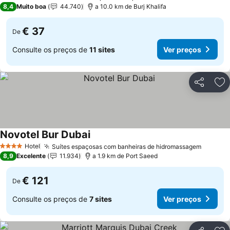
3 Estrelas
8,4
Muito boa
44.740
a 10.0 km de Burj Khalifa
€ 37
De
Consulte os preços de
11 sites
Ver preços
Partilhar
Ad
Novotel Bur Dubai
Hotel
Suítes espaçosas com banheiras de hidromassagem
4 Estrelas
8,9
Excelente
11.934
a 1.9 km de Port Saeed
€ 121
De
Consulte os preços de
7 sites
Ver preços