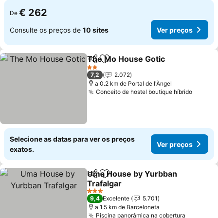
€ 262
De
Consulte os preços de
10 sites
Ver preços
The Mo House Gotic
Partilhar
Adicionar aos favoritos
Ver p
2 Estrelas
7,2
2.072
a 0.2 km de Portal de l'Àngel
Conceito de hostel boutique híbrido
Ver pr
Selecione as datas para ver os preços
Ver preços
exatos.
Uma House by Yurbban
Partilhar
Adicionar aos favoritos
Trafalgar
Ver preços
3 Estrelas
9,4
Excelente
5.701
a 1.5 km de Barceloneta
Piscina panorâmica na cobertura
Ver preç