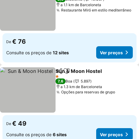
a 1.1 km de Barceloneta
Restaurante Miró em estilo mediterrâneo
Ver
€ 76
De
Consulte os preços de
12 sites
Ver preços
Sun & Moon Hostel
Partilhar
Adicionar aos favoritos
Ver pr
1 Estrelas
7,6
Boa
5.897
a 1.3 km de Barceloneta
Opções para reservas de grupo
Ver preço
€ 49
De
Consulte os preços de
6 sites
Ver preços