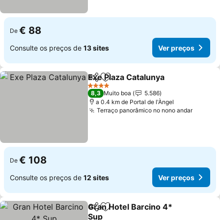
€ 88
De
Consulte os preços de
13 sites
Ver preços
Exe Plaza Catalunya
Partilhar
Adicionar aos favoritos
Ver pr
4 Estrelas
8,3
Muito boa
5.586
a 0.4 km de Portal de l'Àngel
Terraço panorâmico no nono andar
Ver pr
€ 108
De
Consulte os preços de
12 sites
Ver preços
Gran Hotel Barcino 4*
Partilhar
Adicionar aos favoritos
Sup