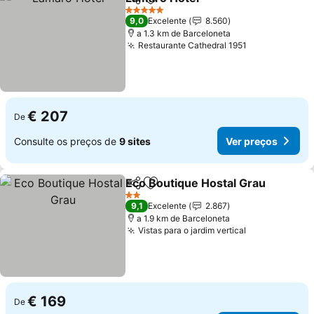
Partilhar
Adicionar aos favoritos
Ver preços
5 Estrelas
9,0
Excelente
8.560
a 1.3 km de Barceloneta
Restaurante Cathedral 1951
Ver preços
€ 207
De
Consulte os preços de
9 sites
Ver preços
Eco Boutique Hostal Grau
Partilhar
Adicionar aos favoritos
2 Estrelas
9,1
Excelente
2.867
a 1.9 km de Barceloneta
Vistas para o jardim vertical
Ver preços
€ 169
De