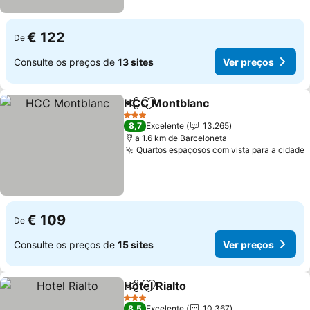
€ 122
De
Consulte os preços de
13 sites
Ver preços
HCC Montblanc
Partilhar
Adicionar aos favoritos
Ver preços
3 Estrelas
8,7
Excelente
13.265
a 1.6 km de Barceloneta
Quartos espaçosos com vista para a cidade
V
€ 109
De
Consulte os preços de
15 sites
Ver preços
Hotel Rialto
Partilhar
Adicionar aos favoritos
Ver preços
3 Estrelas
8,5
Excelente
10.367