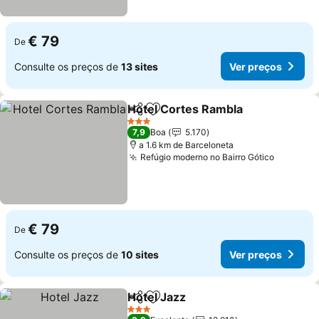
€ 79
De
Consulte os preços de
13 sites
Ver preços
Hotel Cortes Rambla
Partilhar
Adicionar aos favoritos
Ver p
3 Estrelas
7,9
Boa
5.170
a 1.6 km de Barceloneta
Refúgio moderno no Bairro Gótico
Ver pre
€ 79
De
Consulte os preços de
10 sites
Ver preços
Hotel Jazz
Partilhar
Adicionar aos favoritos
Ver preços
3 Estrelas