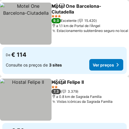
Motel One Barcelona-
Partilhar
Adicionar aos favoritos
Ciutadella
Ver preços
3 Estrelas
9,0
Excelente
15.420
a 1.1 km de Portal de l'Àngel
Estacionamento subterrâneo seguro no local
€ 114
De
Consulte os preços de
3 sites
Ver preços
Hostal Felipe II
Partilhar
Adicionar aos favoritos
Ver preços
2 Estrelas
7,3
3.379
a 0.8 km de Sagrada Família
Vistas icónicas da Sagrada Família
Ver pre