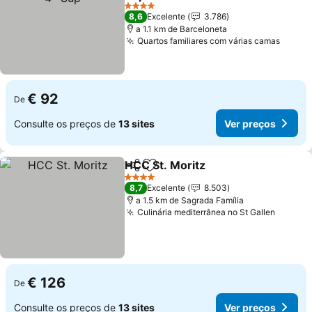
Ver preços
4 Estrelas
8,6
Excelente
3.786
a 1.1 km de Barceloneta
Quartos familiares com várias camas
Ver p
€ 92
De
Consulte os preços de
13 sites
Ver preços
HCC St. Moritz
Partilhar
Adicionar aos favoritos
Ver preços
4 Estrelas
8,7
Excelente
8.503
a 1.5 km de Sagrada Família
Culinária mediterrânea no St Gallen
Ver pr
€ 126
De
Consulte os preços de
13 sites
Ver preços