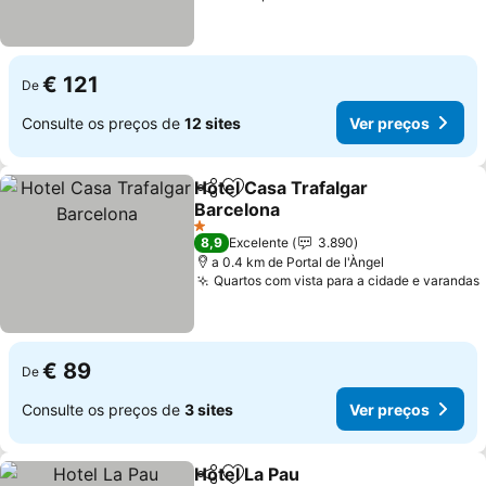
€ 121
De
Consulte os preços de
12 sites
Ver preços
Hotel Casa Trafalgar
Partilhar
Adicionar aos favoritos
Barcelona
Ver preços
1 Estrelas
8,9
Excelente
3.890
a 0.4 km de Portal de l'Àngel
Quartos com vista para a cidade e varandas
€ 89
De
Consulte os preços de
3 sites
Ver preços
Hotel La Pau
Partilhar
Adicionar aos favoritos