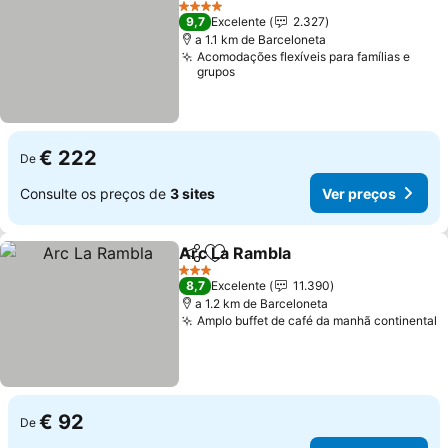
Ver preços
4 Estrelas
9,7
Excelente
2.327
a 1.1 km de Barceloneta
Acomodações flexíveis para famílias e
grupos
€ 222
De
Consulte os preços de
3 sites
Ver preços
Arc La Rambla
Partilhar
Adicionar aos favoritos
Ver preços
3 Estrelas
8,7
Excelente
11.390
a 1.2 km de Barceloneta
Amplo buffet de café da manhã continental
V
€ 92
De