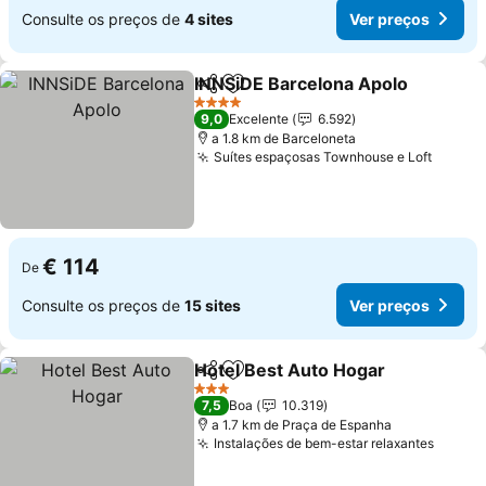
Consulte os preços de
4 sites
Ver preços
INNSiDE Barcelona Apolo
Partilhar
Adicionar aos favoritos
V
4 Estrelas
9,0
Excelente
6.592
a 1.8 km de Barceloneta
Suítes espaçosas Townhouse e Loft
Ver pr
€ 114
De
Consulte os preços de
15 sites
Ver preços
Hotel Best Auto Hogar
Partilhar
Adicionar aos favoritos
Ver
3 Estrelas
7,5
Boa
10.319
a 1.7 km de Praça de Espanha
Instalações de bem-estar relaxantes
Ver p