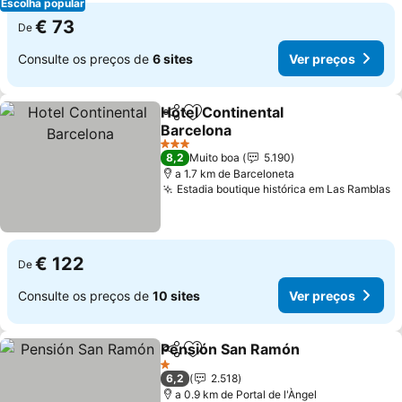
Escolha popular
€ 73
De
Consulte os preços de
6 sites
Ver preços
Hotel Continental
Partilhar
Adicionar aos favoritos
Barcelona
Ver preços
3 Estrelas
8,2
Muito boa
5.190
a 1.7 km de Barceloneta
Estadia boutique histórica em Las Ramblas
V
€ 122
De
Consulte os preços de
10 sites
Ver preços
Pensión San Ramón
Partilhar
Adicionar aos favoritos
Ver pr
1 Estrelas
6,2
2.518
a 0.9 km de Portal de l'Àngel