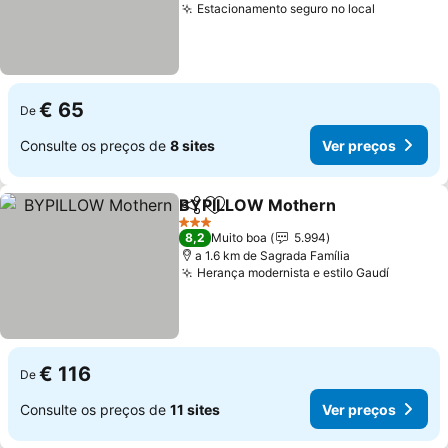
Estacionamento seguro no local
Ver preço
€ 65
De
Consulte os preços de
8 sites
Ver preços
BYPILLOW Mothern
Partilhar
Adicionar aos favoritos
Ver p
3 Estrelas
8,2
Muito boa
5.994
a 1.6 km de Sagrada Família
Herança modernista e estilo Gaudí
Ver pre
€ 116
De
Consulte os preços de
11 sites
Ver preços