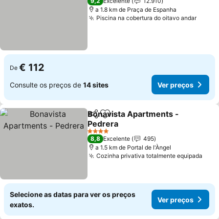
9,2
Excelente
12.910
a 1.8 km de Praça de Espanha
Piscina na cobertura do oitavo andar
Ver p
€ 112
De
Consulte os preços de
14 sites
Ver preços
Bonavista Apartments -
Partilhar
Adicionar aos favoritos
Pedrera
Ver preços
4 Estrelas
8,8
Excelente
495
a 1.5 km de Portal de l'Àngel
Cozinha privativa totalmente equipada
Ver 
Selecione as datas para ver os preços
Ver preços
exatos.