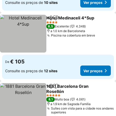
Consulte os preços de
10 sites
Ver preços
Hotel Medinaceli 4*Sup
Partilhar
Adicionar aos favoritos
Ve
4 Estrelas
8,5
Excelente
4.348
a 1.0 km de Barceloneta
Piscina na cobertura em breve
Ver preço
€ 105
De
Consulte os preços de
12 sites
Ver preços
1881 Barcelona Gran
Partilhar
Adicionar aos favoritos
Rosellón
Ver preços
5 Estrelas
8,1
Muito boa
4.061
a 1.9 km de Sagrada Família
Suítes com vista para a cidade nos andares
superiores