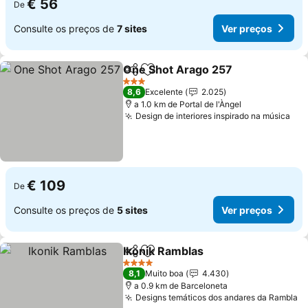
€ 56
De
Consulte os preços de
7 sites
Ver preços
One Shot Arago 257
Partilhar
Adicionar aos favoritos
Ver p
3 Estrelas
8,6
Excelente
2.025
a 1.0 km de Portal de l'Àngel
Design de interiores inspirado na música
Ver
€ 109
De
Consulte os preços de
5 sites
Ver preços
Ikonik Ramblas
Partilhar
Adicionar aos favoritos
Ver preços
4 Estrelas
8,1
Muito boa
4.430
a 0.9 km de Barceloneta
Designs temáticos dos andares da Rambla
V