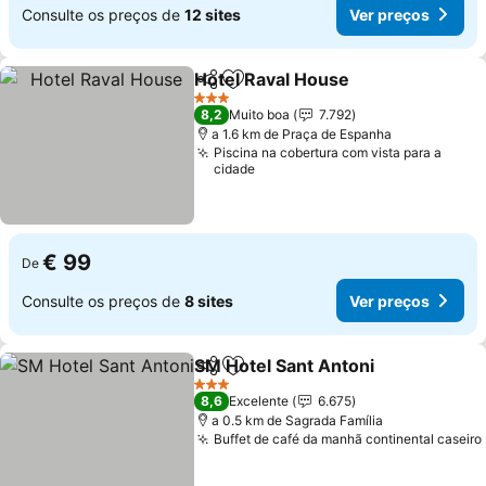
Consulte os preços de
12 sites
Ver preços
Hotel Raval House
Partilhar
Adicionar aos favoritos
Ver pre
3 Estrelas
8,2
Muito boa
7.792
a 1.6 km de Praça de Espanha
Piscina na cobertura com vista para a
cidade
€ 99
De
Consulte os preços de
8 sites
Ver preços
SM Hotel Sant Antoni
Partilhar
Adicionar aos favoritos
Ver 
3 Estrelas
8,6
Excelente
6.675
a 0.5 km de Sagrada Família
Buffet de café da manhã continental caseiro