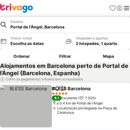
Favoritos
Iniciar
Me
Destino
Portal de l'Àngel, Barcelona
Check-in/out
Hóspedes e quartos
Escolha as datas
2 hóspedes, 1 quarto.
Ordenar
Filtrar
Mapa
Alojamentos em Barcelona perto de Portal de
l'Àngel (Barcelona, Espanha)
Como os pagamentos influenciam os resultados
BLESS Barcelona
Partilhar
Adicionar aos favoritos
Ver preç
5 Estrelas
9,1
Excelente
7.300
a 0.4 km de Portal de l'Àngel
Localização privilegiada na Plaça de
Catalunya