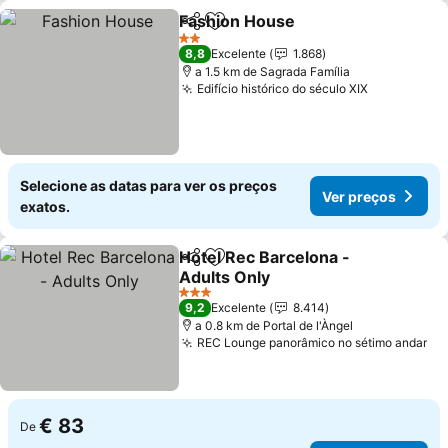
Fashion House
Partilhar
Adicionar aos favoritos
Ver preços
2 Estrelas
8,8
Excelente
1.868
a 1.5 km de Sagrada Família
Edifício histórico do século XIX
Ver preço
Selecione as datas para ver os preços
Ver preços
exatos.
Hotel Rec Barcelona -
Partilhar
Adicionar aos favoritos
Adults Only
Ver preços
3 Estrelas
9,2
Excelente
8.414
a 0.8 km de Portal de l'Àngel
REC Lounge panorâmico no sétimo andar
Ve
€ 83
De