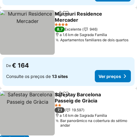
Murmuri Residence
Partilhar
Adicionar aos favoritos
Mercader
Ver preços
4 Estrelas
8,7
Excelente
946
a 1.6 km de Sagrada Família
Apartamentos familiares de dois quartos
Ver
€ 164
De
Consulte os preços de
13 sites
Ver preços
Safestay Barcelona
Partilhar
Adicionar aos favoritos
Passeig de Gràcia
Ver preços
2 Estrelas
7,1
19.597
a 1.6 km de Sagrada Família
Bar panorâmico na cobertura do sétimo
andar