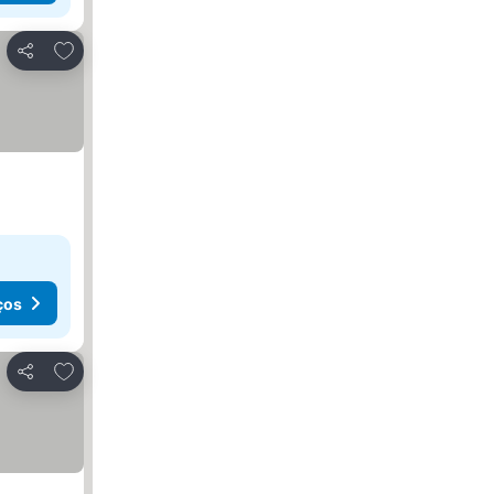
Adicionar aos favoritos
Partilhar
ços
Adicionar aos favoritos
Partilhar