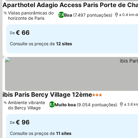
Aparthotel Adagio Access Paris Porte de Ch
Vistas panorâmicas do
Boa
(7.497 pontuações)
7,6
a 0.4 km d
horizonte de Paris
Ver preços
€ 66
De
Consulte os preços de
12 sites
ibis Paris Bercy Village 12ème
3 Estrelas
Ver preços
Ambiente vibrante
Muito boa
(9.054 pontuações)
8,1
a 3.6 k
do Bercy Village
Ver preços
€ 96
De
Consulte os preços de
11 sites