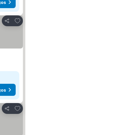
ços
Adicionar aos favoritos
Partilhar
ços
Adicionar aos favoritos
Partilhar