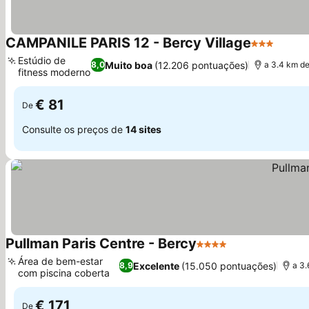
CAMPANILE PARIS 12 - Bercy Village
3 Estrelas
Ver p
Estúdio de
Muito boa
(12.206 pontuações)
8,0
a 3.4 km d
fitness moderno
Ver preços
€ 81
De
Consulte os preços de
14 sites
Pullman Paris Centre - Bercy
4 Estrelas
Ver preços
Área de bem-estar
Excelente
(15.050 pontuações)
8,9
a 3
com piscina coberta
Ver preços
€ 171
De