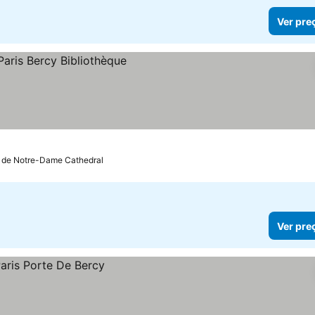
Ver pre
os
m de Notre-Dame Cathedral
Ver pre