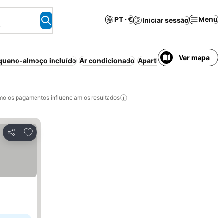
PT · €
Menu
Iniciar sessão
.
Ver mapa
queno-almoço incluído
Ar condicionado
Aparthotel
Estacionam
o os pagamentos influenciam os resultados
Adicionar aos favoritos
Partilhar