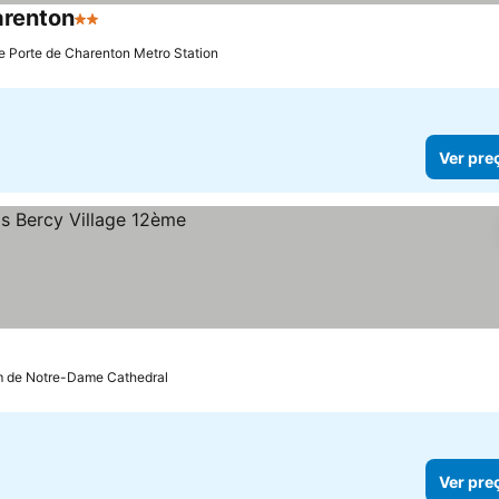
arenton
2 Estrelas
Ver preços
e Porte de Charenton Metro Station
Ver pre
m de Notre-Dame Cathedral
Ver pre