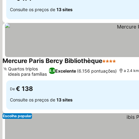
Consulte os preços de
13 sites
Mercure Paris Bercy Bibliothèque
4 Estrelas
Ver preç
Quartos triplos
Excelente
(6.156 pontuações)
8,6
a 2.4 k
ideais para famílias
Ver preços
€ 138
De
Consulte os preços de
13 sites
Escolha popular