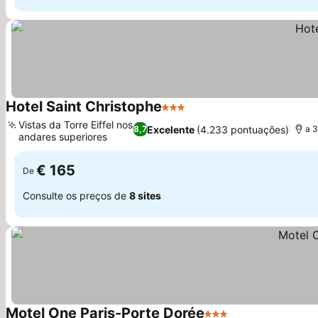
Hotel Saint Christophe
3 Estrelas
Ver preços
Vistas da Torre Eiffel nos
Excelente
(4.233 pontuações)
8,7
a 3
andares superiores
Ver preços
€ 165
De
Consulte os preços de
8 sites
Motel One Paris-Porte Dorée