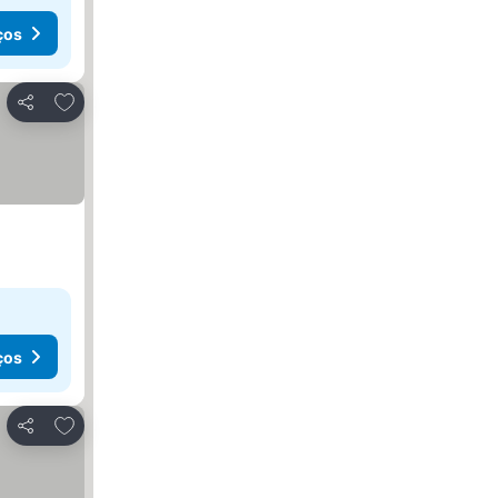
ços
Adicionar aos favoritos
Partilhar
ços
Adicionar aos favoritos
Partilhar