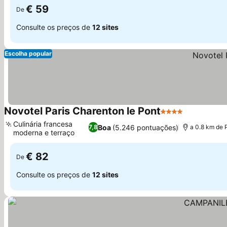
€ 59
De
Consulte os preços de
12 sites
Escolha popular
Novotel Paris Charenton le Pont
4 Estrelas
Ver preços
Culinária francesa
Boa
(5.246 pontuações)
7,8
a 0.8 km de 
moderna e terraço
Ver preços
€ 82
De
Consulte os preços de
12 sites