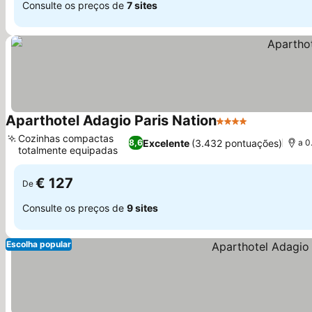
Consulte os preços de
7 sites
Aparthotel Adagio Paris Nation
4 Estrelas
Ver preços
Cozinhas compactas
Excelente
(3.432 pontuações)
8,6
a 0
totalmente equipadas
Ver preços
€ 127
De
Consulte os preços de
9 sites
Escolha popular