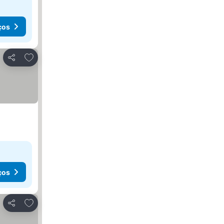
ços
Adicionar aos favoritos
Partilhar
ços
Adicionar aos favoritos
Partilhar