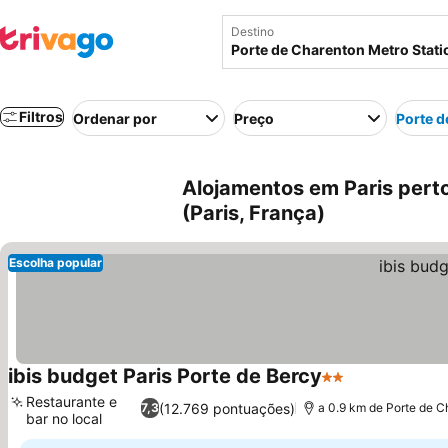
Destino
Filtros
Ordenar por
Preço
Porte d
Alojamentos em Paris perto
(Paris, França)
Escolha popular
ibis budget Paris Porte de Bercy
2 Estrelas
Ver preços
Restaurante e
(12.769 pontuações)
7,3
a 0.9 km de Porte de C
bar no local
Ver preços