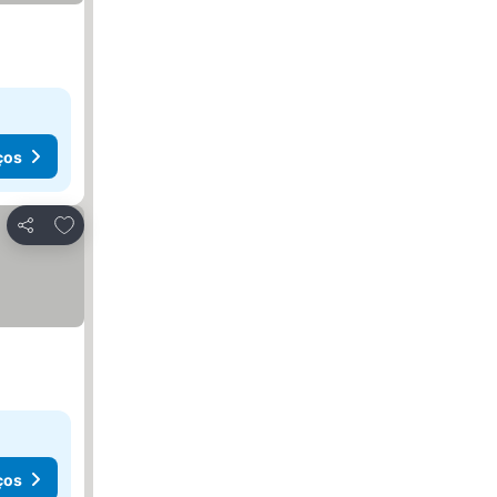
ços
Adicionar aos favoritos
Partilhar
ços