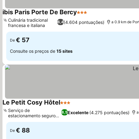
ibis Paris Porte De Bercy
3 Estrelas
Ver preços
Culinária tradicional
(4.604 pontuações)
6,4
a 0.9 km de Por
francesa e italiana
Ver preços
€ 57
De
Consulte os preços de
15 sites
Le Petit Cosy Hôtel
3 Estrelas
Ver preços
Serviço de
Excelente
(4.275 pontuações)
8,5
a
estacionamento seguro
Ver preços
fora do local
€ 88
De