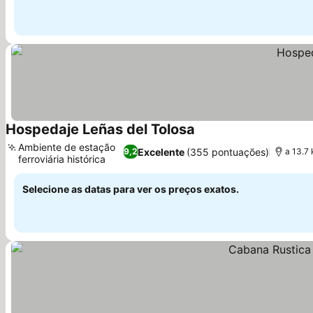
Hospedaje Leñas del Tolosa
Ver preços
Ambiente de estação
Excelente
(355 pontuações)
9,2
a 13.7 
ferroviária histórica
Ver preços
Selecione as datas para ver os preços exatos.