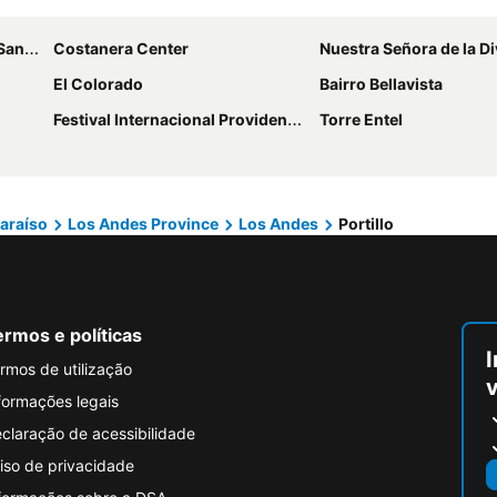
no Benítez
Costanera Center
Nuestra Señora de la Divina P
El Colorado
Bairro Bellavista
Festival Internacional Providencia Jazz
Torre Entel
paraíso
Los Andes Province
Los Andes
Portillo
rmos e políticas
I
rmos de utilização
formações legais
claração de acessibilidade
iso de privacidade