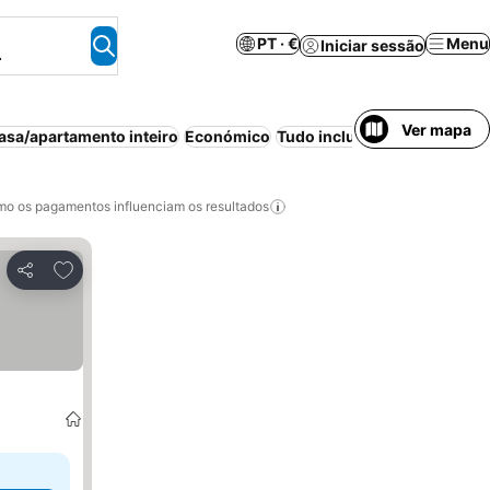
PT · €
Menu
Iniciar sessão
.
Ver mapa
asa/apartamento inteiro
Económico
Tudo incluído
o os pagamentos influenciam os resultados
Adicionar aos favoritos
Partilhar