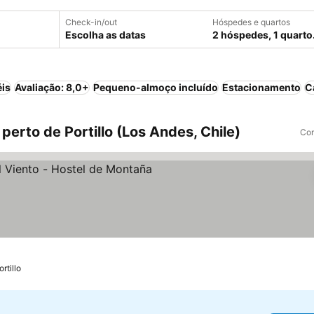
Check-in/out
Hóspedes e quartos
Escolha as datas
2 hóspedes, 1 quarto
éis
Avaliação: 8,0+
Pequeno-almoço incluído
Estacionamento
C
erto de Portillo (Los Andes, Chile)
Com
 preços
rtillo