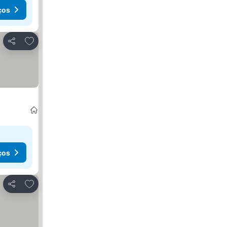
ços
Adicionar aos favoritos
Partilhar
ços
Adicionar aos favoritos
Partilhar