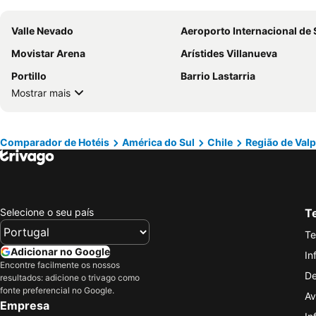
Valle Nevado
Aeroporto Internacional de Santiago - Aeroporto Internacional Comodoro Arturo Meri
Movistar Arena
Arístides Villanueva
Portillo
Barrio Lastarria
Mostrar mais
Comparador de Hotéis
América do Sul
Chile
Região de Val
Selecione o seu país
Te
Te
Adicionar no Google
In
Encontre facilmente os nossos
De
resultados: adicione o trivago como
fonte preferencial no Google.
Av
Empresa