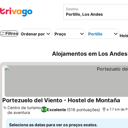
Destino
Filtros
Ordenar por
Preço
Portillo
Hot
Alojamentos em Los Andes p
Portezuelo del Viento - Hostel de Montaña
Ver
Centro de turismo
Excelente
(516 pontuações)
9,0
a 7.7 km de Po
de aventura
Ver preços
Selecione as datas para ver os preços exatos.