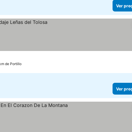
Ver pre
km de Portillo
Ver pre