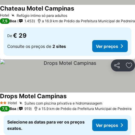
Chateau Motel Campinas
Hotel
Refúgio íntimo só para adultos
7,5
Boa
1.453
a 16.9 km de Prédio da Prefeitura Municipal de Pedreira
€ 29
De
Consulte os preços de
2 sites
Ver preços
Partilhar
Ad
Drops Motel Campinas
Hotel
Suítes com piscina privativa e hidromassagem
2 Estrelas
7,5
Boa
919
a 15.9 km de Prédio da Prefeitura Municipal de Pedreira
Selecione as datas para ver os preços
Ver preços
exatos.