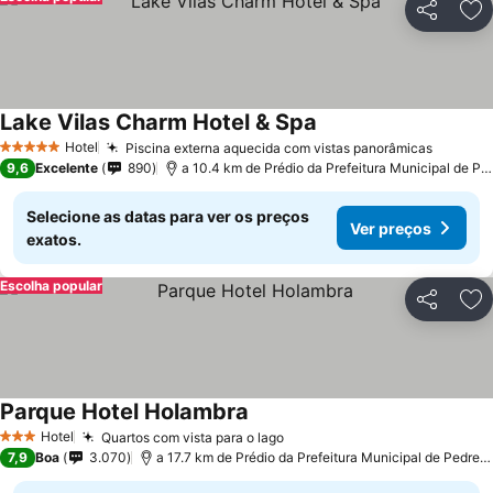
Partilhar
Ad
Lake Vilas Charm Hotel & Spa
Hotel
Piscina externa aquecida com vistas panorâmicas
5 Estrelas
9,6
Excelente
890
a 10.4 km de Prédio da Prefeitura Municipal de Pedreira
Selecione as datas para ver os preços
Ver preços
exatos.
Escolha popular
Partilhar
Ad
Parque Hotel Holambra
Hotel
Quartos com vista para o lago
3 Estrelas
7,9
Boa
3.070
a 17.7 km de Prédio da Prefeitura Municipal de Pedreira