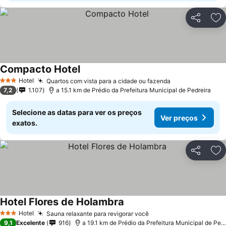
Partilhar
Ad
Compacto Hotel
Hotel
Quartos com vista para a cidade ou fazenda
3 Estrelas
7,2
1.107
a 15.1 km de Prédio da Prefeitura Municipal de Pedreira
Selecione as datas para ver os preços
Ver preços
exatos.
Partilhar
Ad
Hotel Flores de Holambra
Hotel
Sauna relaxante para revigorar você
3 Estrelas
9,1
Excelente
916
a 19.1 km de Prédio da Prefeitura Municipal de Pedreira