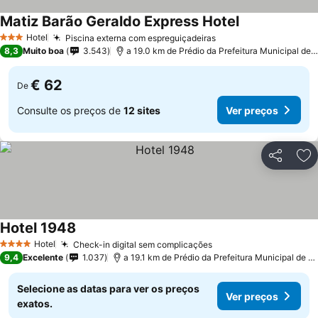
Matiz Barão Geraldo Express Hotel
Hotel
Piscina externa com espreguiçadeiras
3 Estrelas
8,3
Muito boa
3.543
a 19.0 km de Prédio da Prefeitura Municipal de Pedreira
€ 62
De
Consulte os preços de
12 sites
Ver preços
Partilhar
Ad
Hotel 1948
Hotel
Check-in digital sem complicações
4 Estrelas
9,4
Excelente
1.037
a 19.1 km de Prédio da Prefeitura Municipal de Pedreira
Selecione as datas para ver os preços
Ver preços
exatos.