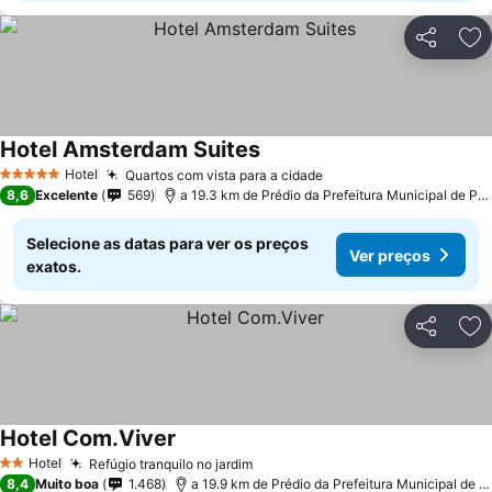
Partilhar
Ad
Hotel Amsterdam Suites
Hotel
Quartos com vista para a cidade
5 Estrelas
8,6
Excelente
569
a 19.3 km de Prédio da Prefeitura Municipal de Pedreira
Selecione as datas para ver os preços
Ver preços
exatos.
Partilhar
Ad
Hotel Com.Viver
Hotel
Refúgio tranquilo no jardim
2 Estrelas
8,4
Muito boa
1.468
a 19.9 km de Prédio da Prefeitura Municipal de Pedreira