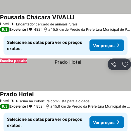
Pousada Chácara VIVALLI
Hotel
Encantador cercado de animais rurais
9,3
Excelente
482
a 15.5 km de Prédio da Prefeitura Municipal de Pedreira
Selecione as datas para ver os preços
Ver preços
exatos.
Escolha popular
Partilhar
Ad
Prado Hotel
Hotel
Piscina na cobertura com vista para a cidade
9,3
Excelente
1.852
a 15.6 km de Prédio da Prefeitura Municipal de Pedreira
Selecione as datas para ver os preços
Ver preços
exatos.