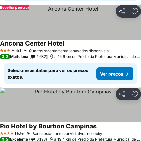
Escolha popular
Partilhar
Ad
Ancona Center Hotel
Hotel
Quartos recentemente renovados disponíveis
3 Estrelas
8,2
Muito boa
1.682
a 15.6 km de Prédio da Prefeitura Municipal de Pedreira
Selecione as datas para ver os preços
Ver preços
exatos.
Partilhar
Ad
Rio Hotel by Bourbon Campinas
Hotel
Bar e restaurante convidativos no lobby
4 Estrelas
9,5
Excelente
6.198
a 19.4 km de Prédio da Prefeitura Municipal de Pedreira