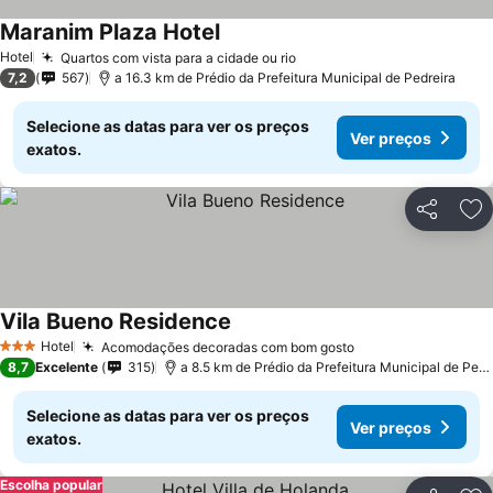
Maranim Plaza Hotel
Hotel
Quartos com vista para a cidade ou rio
7,2
567
a 16.3 km de Prédio da Prefeitura Municipal de Pedreira
Selecione as datas para ver os preços
Ver preços
exatos.
Partilhar
Ad
Vila Bueno Residence
Hotel
Acomodações decoradas com bom gosto
3 Estrelas
8,7
Excelente
315
a 8.5 km de Prédio da Prefeitura Municipal de Pedreira
Selecione as datas para ver os preços
Ver preços
exatos.
Escolha popular