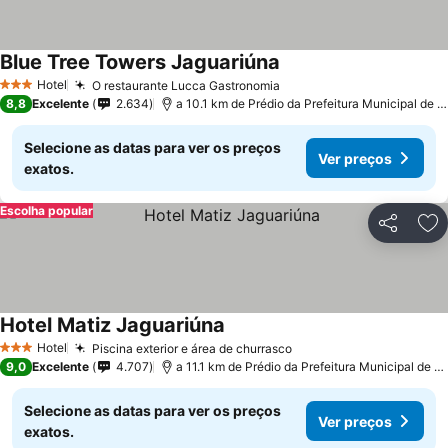
Blue Tree Towers Jaguariúna
Hotel
O restaurante Lucca Gastronomia
3 Estrelas
8,8
Excelente
2.634
a 10.1 km de Prédio da Prefeitura Municipal de Pedreira
Selecione as datas para ver os preços
Ver preços
exatos.
Escolha popular
Partilhar
Ad
Hotel Matiz Jaguariúna
Hotel
Piscina exterior e área de churrasco
3 Estrelas
9,0
Excelente
4.707
a 11.1 km de Prédio da Prefeitura Municipal de Pedreira
Selecione as datas para ver os preços
Ver preços
exatos.