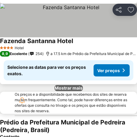
Partilhar
Ad
Fazenda Santanna Hotel
Hotel
4 Estrelas
8,9
Excelente
254
a 17.5 km de Prédio da Prefeitura Municipal de Pedreira
Selecione as datas para ver os preços
Ver preços
exatos.
Mostrar mais
Os preços e a disponibilidade que recebemos dos sites de reserva
mudam frequentemente. Como tal, pode haver diferenças entre as
ofertas que consulta no trivago e os preços que estão disponíveis
nos sites de reserva.
Prédio da Prefeitura Municipal de Pedreira
(Pedreira, Brasil)
Contacto