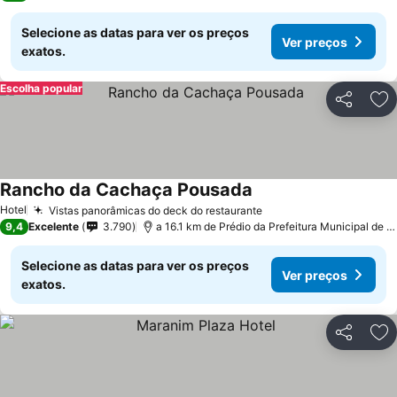
Selecione as datas para ver os preços
Ver preços
exatos.
Escolha popular
Partilhar
Ad
Rancho da Cachaça Pousada
Hotel
Vistas panorâmicas do deck do restaurante
9,4
Excelente
3.790
a 16.1 km de Prédio da Prefeitura Municipal de Pedreira
Selecione as datas para ver os preços
Ver preços
exatos.
Partilhar
Ad