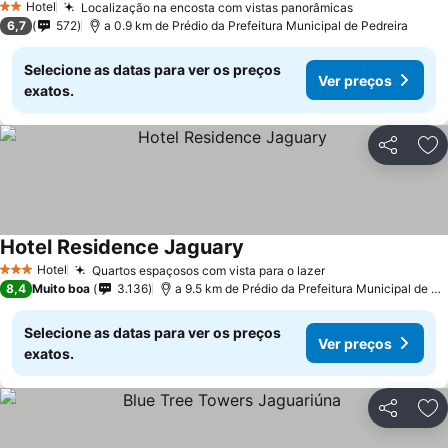
Hotel
Localização na encosta com vistas panorâmicas
2 Estrelas
6,7
572
a 0.9 km de Prédio da Prefeitura Municipal de Pedreira
Selecione as datas para ver os preços
Ver preços
exatos.
Partilhar
Ad
Hotel Residence Jaguary
Hotel
Quartos espaçosos com vista para o lazer
3 Estrelas
8,4
Muito boa
3.136
a 9.5 km de Prédio da Prefeitura Municipal de Pedreira
Selecione as datas para ver os preços
Ver preços
exatos.
Partilhar
Ad