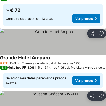
€ 72
De
Consulte os preços de
12 sites
Ver preços
Partilhar
Ad
Grande Hotel Amparo
Hotel
Charme arquitetônico distinto dos anos 1950
3 Estrelas
8,1
Muito boa
1.268
a 16.1 km de Prédio da Prefeitura Municipal de Pedreira
Selecione as datas para ver os preços
Ver preços
exatos.
Partilhar
Ad