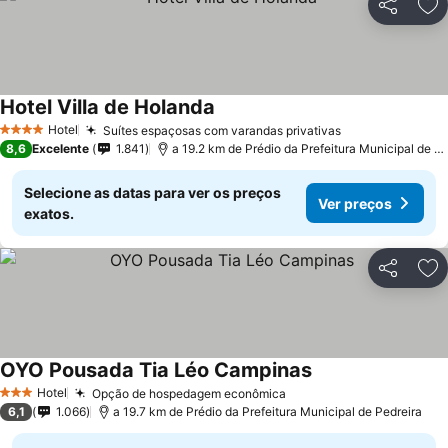
Partilhar
Ad
Hotel Villa de Holanda
Hotel
Suítes espaçosas com varandas privativas
4 Estrelas
8,6
Excelente
1.841
a 19.2 km de Prédio da Prefeitura Municipal de Pedreira
Selecione as datas para ver os preços
Ver preços
exatos.
Partilhar
Ad
OYO Pousada Tia Léo Campinas
Hotel
Opção de hospedagem econômica
3 Estrelas
6,1
1.066
a 19.7 km de Prédio da Prefeitura Municipal de Pedreira