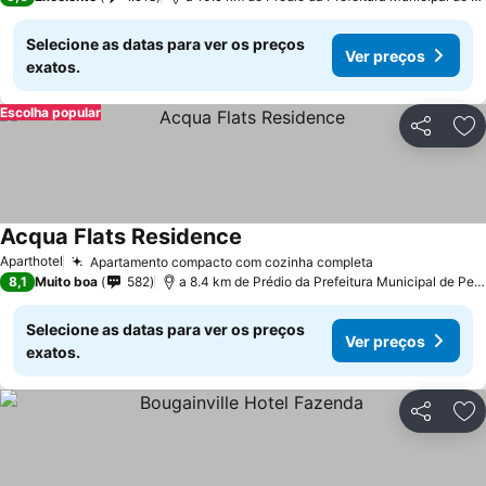
Selecione as datas para ver os preços
Ver preços
exatos.
Escolha popular
Partilhar
Ad
Acqua Flats Residence
Aparthotel
Apartamento compacto com cozinha completa
8,1
Muito boa
582
a 8.4 km de Prédio da Prefeitura Municipal de Pedreira
Selecione as datas para ver os preços
Ver preços
exatos.
Partilhar
Ad