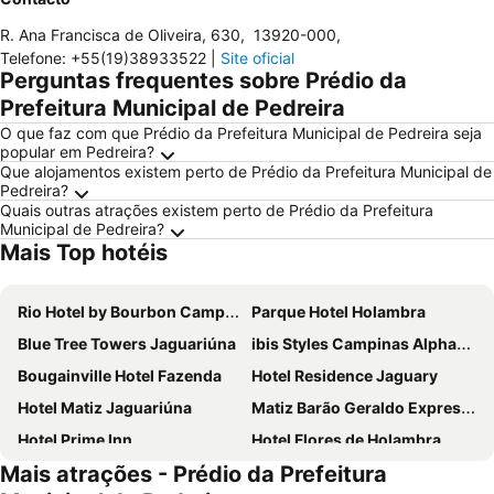
R. Ana Francisca de Oliveira, 630
,
13920-000
,
Telefone
:
+55(19)38933522
|
Site oficial
Perguntas frequentes sobre Prédio da
Prefeitura Municipal de Pedreira
O que faz com que Prédio da Prefeitura Municipal de Pedreira seja
popular em Pedreira?
Que alojamentos existem perto de Prédio da Prefeitura Municipal de
Pedreira?
Quais outras atrações existem perto de Prédio da Prefeitura
Municipal de Pedreira?
Mais Top hotéis
Rio Hotel by Bourbon Campinas
Parque Hotel Holambra
Blue Tree Towers Jaguariúna
ibis Styles Campinas Alphaville
Bougainville Hotel Fazenda
Hotel Residence Jaguary
Hotel Matiz Jaguariúna
Matiz Barão Geraldo Express Hotel
Hotel Prime Inn
Hotel Flores de Holambra
Mais atrações - Prédio da Prefeitura
Ancona Center Hotel
Hotel Amsterdam Suites