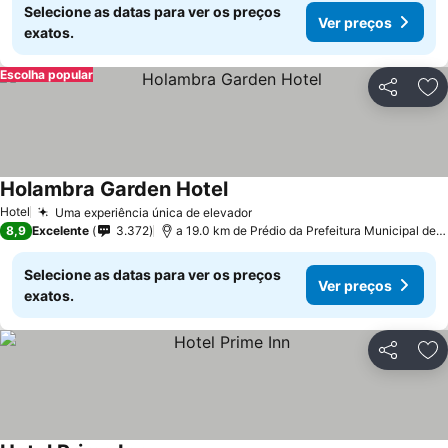
Selecione as datas para ver os preços
Ver preços
exatos.
Escolha popular
Partilhar
Ad
Holambra Garden Hotel
Hotel
Uma experiência única de elevador
8,9
Excelente
3.372
a 19.0 km de Prédio da Prefeitura Municipal de Pedreira
Selecione as datas para ver os preços
Ver preços
exatos.
Partilhar
Ad