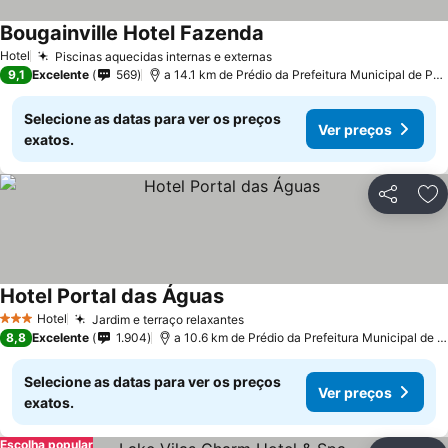
Bougainville Hotel Fazenda
Hotel
Piscinas aquecidas internas e externas
9,1
Excelente
569
a 14.1 km de Prédio da Prefeitura Municipal de Pedreira
Selecione as datas para ver os preços
Ver preços
exatos.
Partilhar
Ad
Hotel Portal das Águas
Hotel
Jardim e terraço relaxantes
3 Estrelas
8,8
Excelente
1.904
a 10.6 km de Prédio da Prefeitura Municipal de Pedreira
Selecione as datas para ver os preços
Ver preços
exatos.
Escolha popular