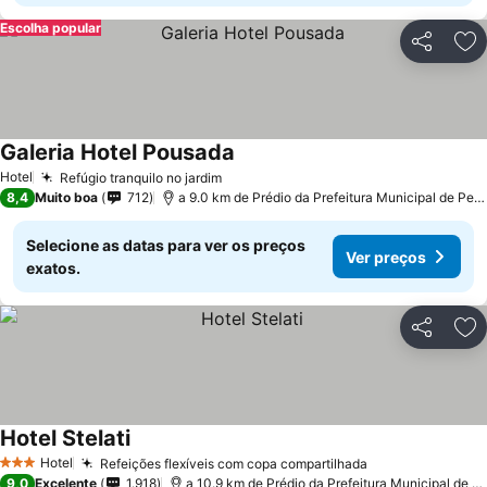
Escolha popular
Partilhar
Ad
Galeria Hotel Pousada
Hotel
Refúgio tranquilo no jardim
8,4
Muito boa
712
a 9.0 km de Prédio da Prefeitura Municipal de Pedreira
Selecione as datas para ver os preços
Ver preços
exatos.
Partilhar
Ad
Hotel Stelati
Hotel
Refeições flexíveis com copa compartilhada
3 Estrelas
9,0
Excelente
1.918
a 10.9 km de Prédio da Prefeitura Municipal de Pedreira