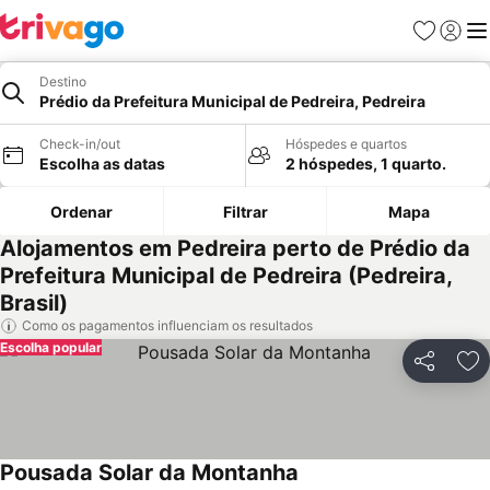
Favoritos
Iniciar
Me
Destino
Prédio da Prefeitura Municipal de Pedreira, Pedreira
Check-in/out
Hóspedes e quartos
Escolha as datas
2 hóspedes, 1 quarto.
Ordenar
Filtrar
Mapa
Alojamentos em Pedreira perto de Prédio da
Prefeitura Municipal de Pedreira (Pedreira,
Brasil)
Como os pagamentos influenciam os resultados
Escolha popular
Partilhar
Ad
Pousada Solar da Montanha