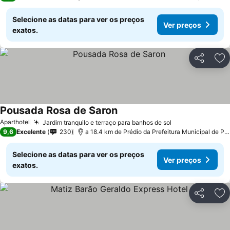
Selecione as datas para ver os preços
Ver preços
exatos.
Partilhar
Ad
Pousada Rosa de Saron
Aparthotel
Jardim tranquilo e terraço para banhos de sol
9,6
Excelente
230
a 18.4 km de Prédio da Prefeitura Municipal de Pedreira
Selecione as datas para ver os preços
Ver preços
exatos.
Partilhar
Ad