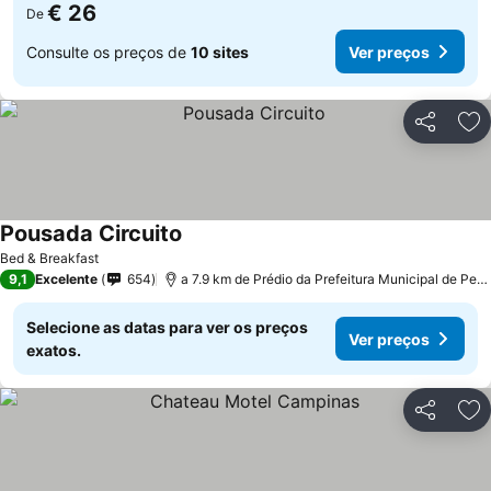
€ 26
De
Consulte os preços de
10 sites
Ver preços
Partilhar
Ad
Pousada Circuito
Bed & Breakfast
9,1
Excelente
654
a 7.9 km de Prédio da Prefeitura Municipal de Pedreira
Selecione as datas para ver os preços
Ver preços
exatos.
Partilhar
Ad