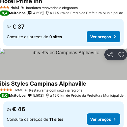
Hotel Prime Inn
Hotel
Interiores renovados e elegantes
3 Estrelas
8,4
Muito boa
4.696
a 17.5 km de Prédio da Prefeitura Municipal de Pedreira
€ 37
De
Consulte os preços de
9 sites
Ver preços
Partilhar
Ad
ibis Styles Campinas Alphaville
Hotel
Restaurante com cozinha regional
4 Estrelas
8,0
Muito boa
5.502
a 15.0 km de Prédio da Prefeitura Municipal de Pedreira
€ 46
De
Consulte os preços de
11 sites
Ver preços