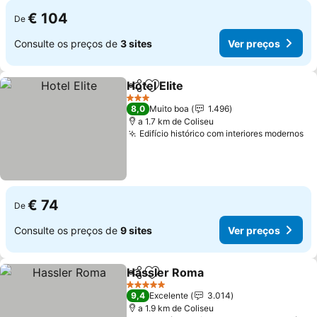
€ 104
De
Consulte os preços de
3 sites
Ver preços
Hotel Elite
Partilhar
Adicionar aos favoritos
3 Estrelas
8,0
Muito boa
1.496
a 1.7 km de Coliseu
Edifício histórico com interiores modernos
€ 74
De
Consulte os preços de
9 sites
Ver preços
Hassler Roma
Partilhar
Adicionar aos favoritos
5 Estrelas
9,4
Excelente
3.014
a 1.9 km de Coliseu