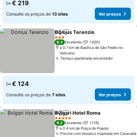
€ 219
De
Consulte os preços de
13 sites
Ver preços
Domus Terenzio
Partilhar
Adicionar aos favoritos
3 Estrelas
9,3
Excelente
1.620
a 0.7 km de Basílica de São Pedro no
Vaticano
Terraço ajardinado encantador
€ 124
De
Consulte os preços de
7 sites
Ver preços
Bvlgari Hotel Roma
Partilhar
Adicionar aos favoritos
5 Estrelas
9,2
Excelente
1.116
a 0.4 km de Praça do Popolo
Piscina com mosaico inspirada em Caracalla