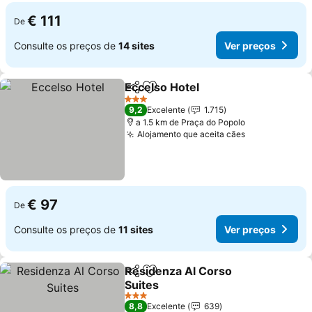
€ 111
De
Consulte os preços de
14 sites
Ver preços
Eccelso Hotel
Partilhar
Adicionar aos favoritos
3 Estrelas
9,2
Excelente
1.715
a 1.5 km de Praça do Popolo
Alojamento que aceita cães
€ 97
De
Consulte os preços de
11 sites
Ver preços
Residenza Al Corso
Partilhar
Adicionar aos favoritos
Suites
3 Estrelas
8,8
Excelente
639