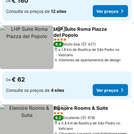
€ 160
De
Consulte os preços de
12 sites
Ver preços
LHP Suite Roma Piazza
Partilhar
Adicionar aos favoritos
del Popolo
4 Estrelas
8,4
Muito boa
427
a 1.8 km de Basílica de São Pedro no
Vaticano
Interiores de apartamentos de design
€ 62
De
Consulte os preços de
4 sites
Ver preços
Elenoire Rooms & Suite
Partilhar
Adicionar aos favoritos
3 Estrelas
9,2
Excelente
678
a 0.8 km de Basílica de São Pedro no
Vaticano
Chuveiros luxuosos com hidromassagem