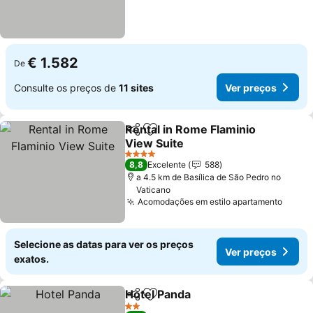
€ 1.582
De
Consulte os preços de
11 sites
Ver preços
Rental in Rome Flaminio
Partilhar
Adicionar aos favoritos
View Suite
4 Estrelas
8,8
Excelente
588
a 4.5 km de Basílica de São Pedro no
Vaticano
Acomodações em estilo apartamento
Selecione as datas para ver os preços
Ver preços
exatos.
Hotel Panda
Partilhar
Adicionar aos favoritos
2 Estrelas