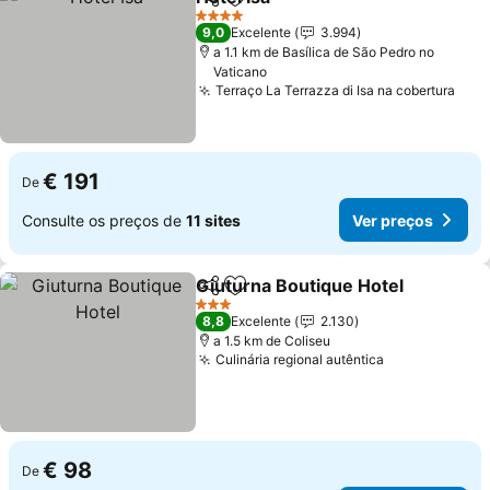
Partilhar
Adicionar aos favoritos
4 Estrelas
9,0
Excelente
3.994
a 1.1 km de Basílica de São Pedro no
Vaticano
Terraço La Terrazza di Isa na cobertura
€ 191
De
Consulte os preços de
11 sites
Ver preços
Giuturna Boutique Hotel
Partilhar
Adicionar aos favoritos
3 Estrelas
8,8
Excelente
2.130
a 1.5 km de Coliseu
Culinária regional autêntica
€ 98
De