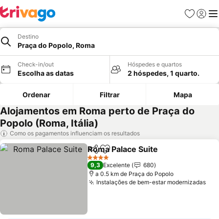
Favoritos
Iniciar
Me
Destino
Praça do Popolo, Roma
Check-in/out
Hóspedes e quartos
Escolha as datas
2 hóspedes, 1 quarto.
Ordenar
Filtrar
Mapa
Alojamentos em Roma perto de Praça do
Popolo (Roma, Itália)
Como os pagamentos influenciam os resultados
Roma Palace Suite
Partilhar
Adicionar aos favoritos
4 Estrelas
9,3
Excelente
680
a 0.5 km de Praça do Popolo
Instalações de bem-estar modernizadas