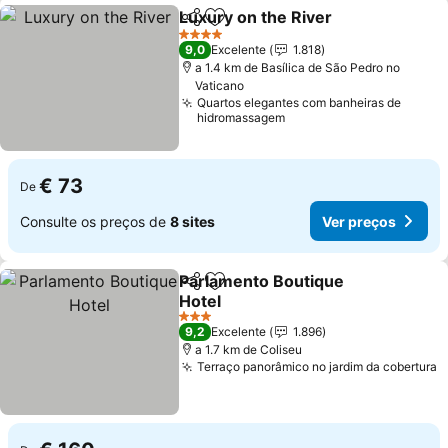
Luxury on the River
Partilhar
Adicionar aos favoritos
4 Estrelas
9,0
Excelente
1.818
a 1.4 km de Basílica de São Pedro no
Vaticano
Quartos elegantes com banheiras de
hidromassagem
€ 73
De
Consulte os preços de
8 sites
Ver preços
Parlamento Boutique
Partilhar
Adicionar aos favoritos
Hotel
3 Estrelas
9,2
Excelente
1.896
a 1.7 km de Coliseu
Terraço panorâmico no jardim da cobertura