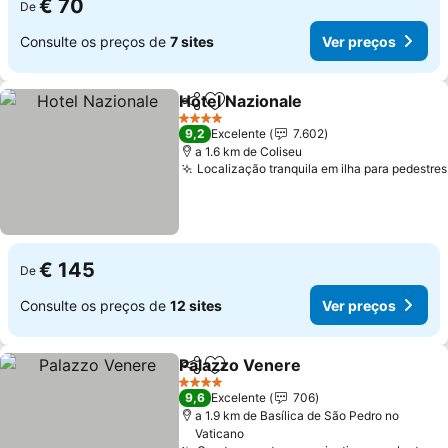
€ 70
De
Consulte os preços de
7 sites
Ver preços
Hotel Nazionale
Partilhar
Adicionar aos favoritos
4 Estrelas
9,2
Excelente
7.602
a 1.6 km de Coliseu
Localização tranquila em ilha para pedestres
€ 145
De
Consulte os preços de
12 sites
Ver preços
Palazzo Venere
Partilhar
Adicionar aos favoritos
4 Estrelas
9,6
Excelente
706
a 1.9 km de Basílica de São Pedro no
Vaticano