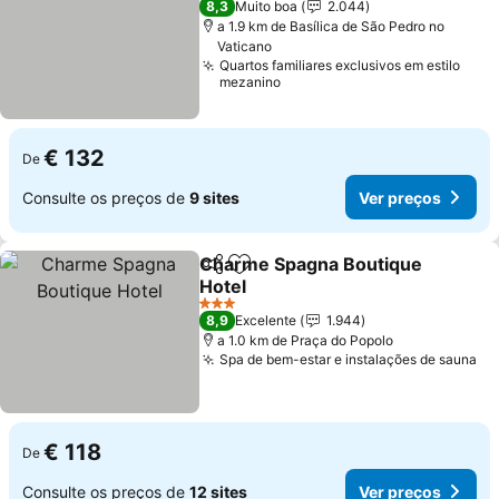
8,3
Muito boa
2.044
a 1.9 km de Basílica de São Pedro no
Vaticano
Quartos familiares exclusivos em estilo
mezanino
€ 132
De
Consulte os preços de
9 sites
Ver preços
Charme Spagna Boutique
Partilhar
Adicionar aos favoritos
Hotel
3 Estrelas
8,9
Excelente
1.944
a 1.0 km de Praça do Popolo
Spa de bem-estar e instalações de sauna
€ 118
De
Consulte os preços de
12 sites
Ver preços