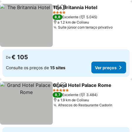
The Britannia Hotel
Partilhar
Adicionar aos favoritos
4 Estrelas
8,8
Excelente
5.045
a 1.2 km de Coliseu
Suíte júnior com terraço privativo
€ 105
De
Consulte os preços de
15 sites
Ver preços
Grand Hotel Palace Rome
Partilhar
Adicionar aos favoritos
5 Estrelas
8,7
Excelente
3.484
a 1.9 km de Coliseu
Afrescos do Restaurante Cadorin