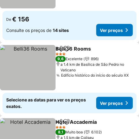
€ 156
De
Consulte os preços de
14 sites
Ver preços
Belli36 Rooms
Partilhar
Adicionar aos favoritos
3 Estrelas
9,6
Excelente
896
a 1.4 km de Basílica de São Pedro no
Vaticano
Edifício histórico do início do século XX
Selecione as datas para ver os preços
Ver preços
exatos.
Hotel Accademia
Partilhar
Adicionar aos favoritos
3 Estrelas
8,1
Muito boa
6.102
a 1.5 km de Coliseu