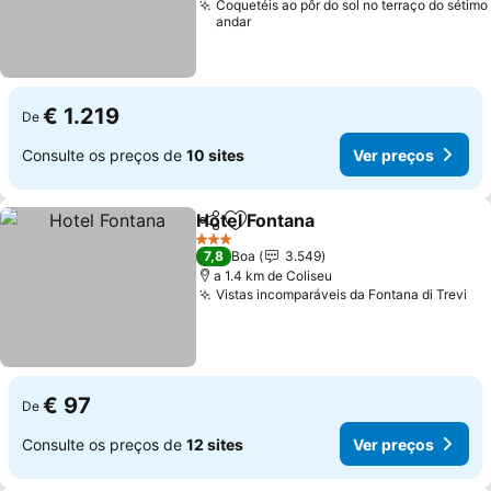
Coquetéis ao pôr do sol no terraço do sétimo
andar
€ 1.219
De
Consulte os preços de
10 sites
Ver preços
Hotel Fontana
Partilhar
Adicionar aos favoritos
3 Estrelas
7,8
Boa
3.549
a 1.4 km de Coliseu
Vistas incomparáveis da Fontana di Trevi
€ 97
De
Consulte os preços de
12 sites
Ver preços