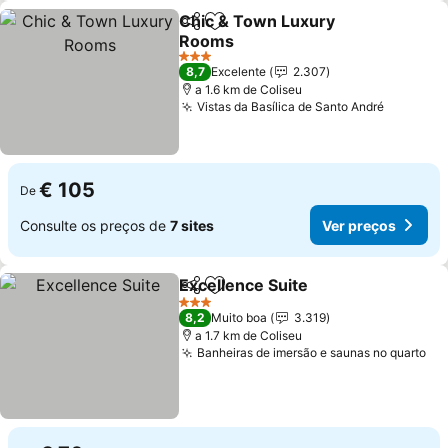
Chic & Town Luxury
Partilhar
Adicionar aos favoritos
Rooms
3 Estrelas
8,7
Excelente
2.307
a 1.6 km de Coliseu
Vistas da Basílica de Santo André
€ 105
De
Consulte os preços de
7 sites
Ver preços
Excellence Suite
Partilhar
Adicionar aos favoritos
3 Estrelas
8,2
Muito boa
3.319
a 1.7 km de Coliseu
Banheiras de imersão e saunas no quarto