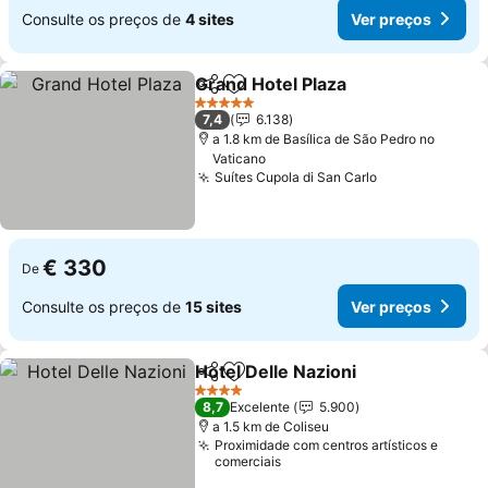
Consulte os preços de
4 sites
Ver preços
Grand Hotel Plaza
Partilhar
Adicionar aos favoritos
5 Estrelas
7,4
6.138
a 1.8 km de Basílica de São Pedro no
Vaticano
Suítes Cupola di San Carlo
€ 330
De
Consulte os preços de
15 sites
Ver preços
Hotel Delle Nazioni
Partilhar
Adicionar aos favoritos
4 Estrelas
8,7
Excelente
5.900
a 1.5 km de Coliseu
Proximidade com centros artísticos e
comerciais