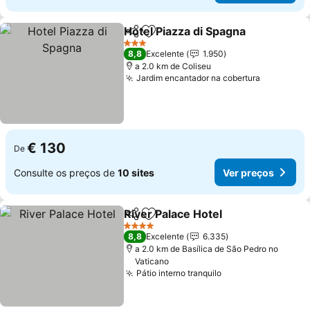
Hotel Piazza di Spagna
Partilhar
Adicionar aos favoritos
3 Estrelas
8,8
Excelente
1.950
a 2.0 km de Coliseu
Jardim encantador na cobertura
€ 130
De
Consulte os preços de
10 sites
Ver preços
River Palace Hotel
Partilhar
Adicionar aos favoritos
4 Estrelas
8,8
Excelente
6.335
a 2.0 km de Basílica de São Pedro no
Vaticano
Pátio interno tranquilo