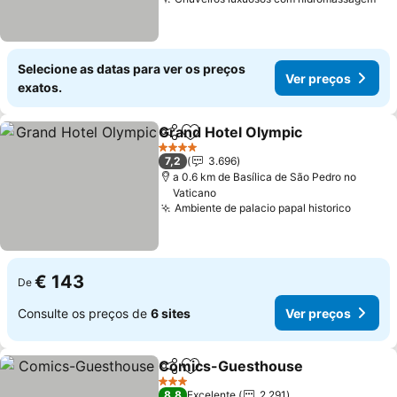
Selecione as datas para ver os preços
Ver preços
exatos.
Grand Hotel Olympic
Partilhar
Adicionar aos favoritos
4 Estrelas
7,2
3.696
a 0.6 km de Basílica de São Pedro no
Vaticano
Ambiente de palacio papal historico
€ 143
De
Consulte os preços de
6 sites
Ver preços
Comics-Guesthouse
Partilhar
Adicionar aos favoritos
3 Estrelas
8,8
Excelente
2.291