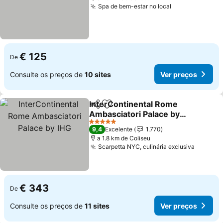
Spa de bem-estar no local
€ 125
De
Consulte os preços de
10 sites
Ver preços
InterContinental Rome
Partilhar
Adicionar aos favoritos
Ambasciatori Palace by
IHG
5 Estrelas
9,4
Excelente
1.770
a 1.8 km de Coliseu
Scarpetta NYC, culinária exclusiva
€ 343
De
Consulte os preços de
11 sites
Ver preços