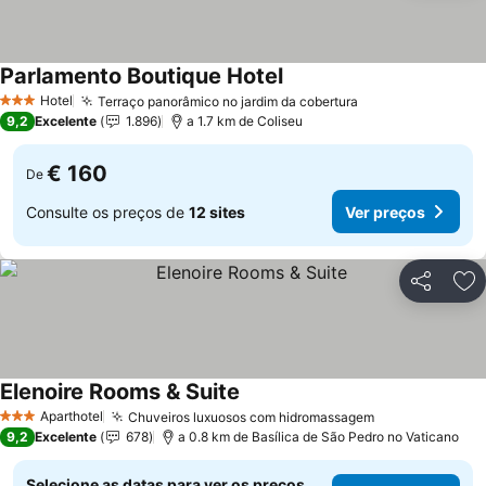
Parlamento Boutique Hotel
Hotel
Terraço panorâmico no jardim da cobertura
3 Estrelas
9,2
Excelente
1.896
a 1.7 km de Coliseu
€ 160
De
Consulte os preços de
12 sites
Ver preços
Partilhar
Ad
Elenoire Rooms & Suite
Aparthotel
Chuveiros luxuosos com hidromassagem
3 Estrelas
9,2
Excelente
678
a 0.8 km de Basílica de São Pedro no Vaticano
Selecione as datas para ver os preços