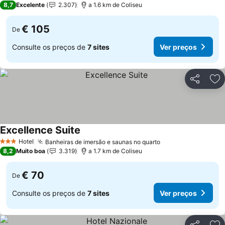
8,7
Excelente
2.307
a 1.6 km de Coliseu
€ 105
De
Consulte os preços de
7 sites
Ver preços
Partilhar
Ad
Excellence Suite
Hotel
Banheiras de imersão e saunas no quarto
3 Estrelas
8,2
Muito boa
3.319
a 1.7 km de Coliseu
€ 70
De
Consulte os preços de
7 sites
Ver preços