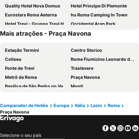
Quality Hotel Nova Domus
Hotel Principe Di Piemonte
Eurostars Roma Aeterna
hu Roma Camping In Town
Hotel Trevi - Gruppo Trevi Hotels
Occidental Aran Park
Mais atrações - Praça Navona
Hotel Gioberti
Excel Roma Montemario
NH Roma Villa Carpegna
Hotel Torino
Estação Termini
Centro Storico
Exe International Palace
Raeli Hotel Regio
Coliseu
Rome Fiumicino Leonardo da Vinci International Airport
Hotel Roma Tor Vergata
Trilussa Palace Hotel Congress & Spa
Fonte de Trevi
Trastevere
Hotel Mosaic Central Rome
Roma Palace Suite
Metrô de Roma
Praça Navona
H10 Roma Città
Hotel Taormina
Basílica de São Pedro no Vaticano
Monti
Occidental Aurelia
Hotel Villa Rosa
San Francesco - Santuario della Madonna di Fatima
Termini Metro Station
Best Western Globus Hotel
Grand Hotel Olympic
Praça de Espanha
Prati
Hotel Caravel
Moderno Hotel Roma
Comparador de Hotéis
Europa
Itália
Lazio
Roma
Praça Navona
Panteão
Basílica de Santa Maria Maggiore
Hotel Giglio Dell'Opera
Hotel Galileo
Naples Central Station
International Airport Naples
Hotel Accademia
Hotel Ripa Roma
Facebook
Twitter
Insta
Yo
Barberini - Fontana di Trevi Metro Station
International Airport Roma Ciampino
Boutique Hotel Trevi
Hotel Napoleon
Selecione o seu país