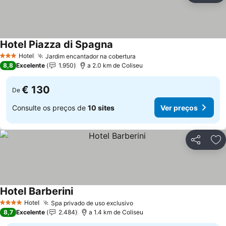
Hotel Piazza di Spagna
Hotel
Jardim encantador na cobertura
3 Estrelas
8,8
Excelente
1.950
a 2.0 km de Coliseu
€ 130
De
Consulte os preços de
10 sites
Ver preços
Partilhar
Ad
Hotel Barberini
Hotel
Spa privado de uso exclusivo
4 Estrelas
8,7
Excelente
2.484
a 1.4 km de Coliseu