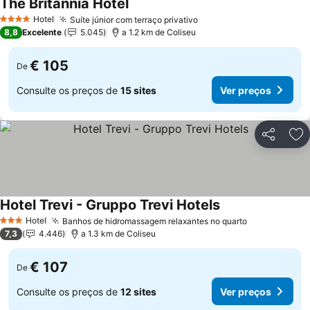
The Britannia Hotel
Hotel
Suíte júnior com terraço privativo
4 Estrelas
8,8
Excelente
5.045
a 1.2 km de Coliseu
€ 105
De
Consulte os preços de
15 sites
Ver preços
Partilhar
Ad
Hotel Trevi - Gruppo Trevi Hotels
Hotel
Banhos de hidromassagem relaxantes no quarto
3 Estrelas
7,3
4.446
a 1.3 km de Coliseu
€ 107
De
Consulte os preços de
12 sites
Ver preços