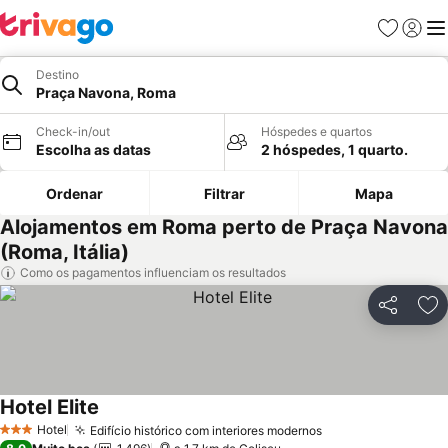
Favoritos
Iniciar
Me
Destino
Praça Navona, Roma
Check-in/out
Hóspedes e quartos
Escolha as datas
2 hóspedes, 1 quarto.
Ordenar
Filtrar
Mapa
Alojamentos em Roma perto de Praça Navona
(Roma, Itália)
Como os pagamentos influenciam os resultados
Partilhar
Ad
Hotel Elite
Hotel
Edifício histórico com interiores modernos
3 Estrelas