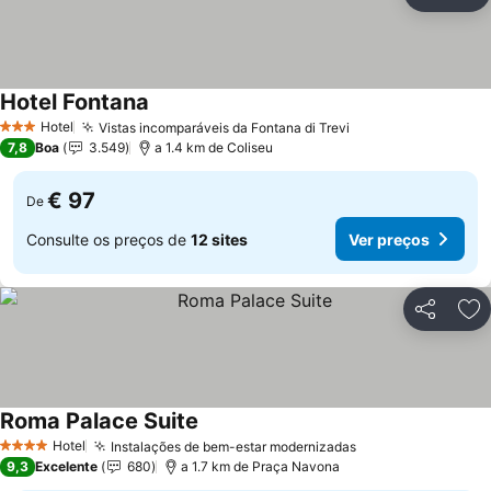
Partilhar
Ad
Hotel Fontana
Hotel
Vistas incomparáveis da Fontana di Trevi
3 Estrelas
7,8
Boa
3.549
a 1.4 km de Coliseu
€ 97
De
Consulte os preços de
12 sites
Ver preços
Partilhar
Ad
Roma Palace Suite
Hotel
Instalações de bem-estar modernizadas
4 Estrelas
9,3
Excelente
680
a 1.7 km de Praça Navona