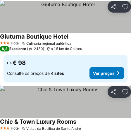
Partilhar
Ad
Giuturna Boutique Hotel
Hotel
Culinária regional autêntica
3 Estrelas
8,8
Excelente
2.130
a 1.5 km de Coliseu
€ 98
De
Consulte os preços de
4 sites
Ver preços
Partilhar
Ad
Chic & Town Luxury Rooms
Hotel
Vistas da Basílica de Santo André
3 Estrelas