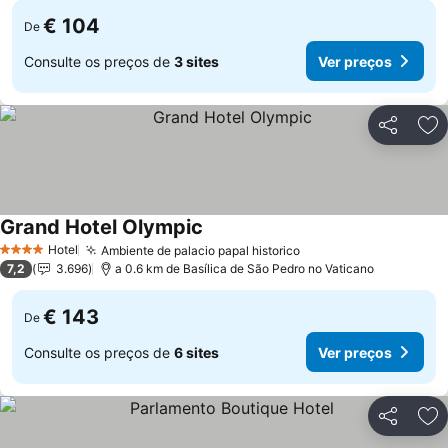
€ 104
De
Consulte os preços de
3 sites
Ver preços
Partilhar
Ad
Grand Hotel Olympic
Hotel
Ambiente de palacio papal historico
4 Estrelas
7,2
3.696
a 0.6 km de Basílica de São Pedro no Vaticano
€ 143
De
Consulte os preços de
6 sites
Ver preços
Partilhar
Ad