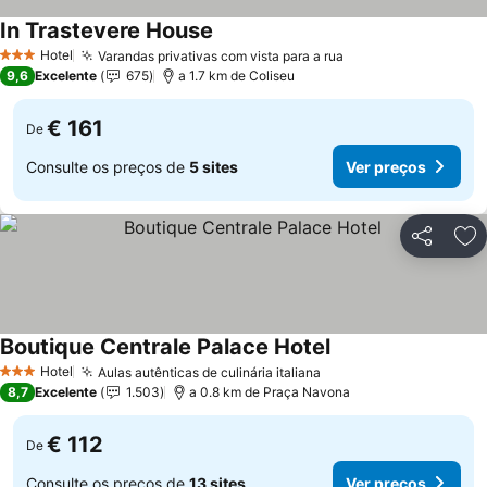
In Trastevere House
Hotel
Varandas privativas com vista para a rua
3 Estrelas
9,6
Excelente
675
a 1.7 km de Coliseu
€ 161
De
Consulte os preços de
5 sites
Ver preços
Partilhar
Ad
Boutique Centrale Palace Hotel
Hotel
Aulas autênticas de culinária italiana
3 Estrelas
8,7
Excelente
1.503
a 0.8 km de Praça Navona
€ 112
De
Consulte os preços de
13 sites
Ver preços