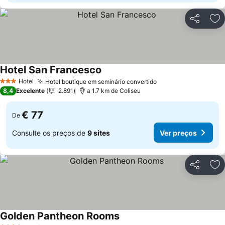
Partilhar
Ad
Hotel San Francesco
Hotel
Hotel boutique em seminário convertido
3 Estrelas
8,4
Excelente
2.891
a 1.7 km de Coliseu
€ 77
De
Consulte os preços de
9 sites
Ver preços
Partilhar
Ad
Golden Pantheon Rooms