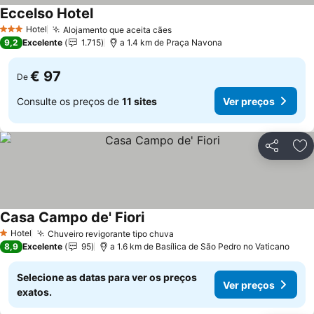
Eccelso Hotel
Hotel
Alojamento que aceita cães
3 Estrelas
9,2
Excelente
1.715
a 1.4 km de Praça Navona
€ 97
De
Consulte os preços de
11 sites
Ver preços
Partilhar
Ad
Casa Campo de' Fiori
Hotel
Chuveiro revigorante tipo chuva
1 Estrelas
8,9
Excelente
95
a 1.6 km de Basílica de São Pedro no Vaticano
Selecione as datas para ver os preços
Ver preços
exatos.