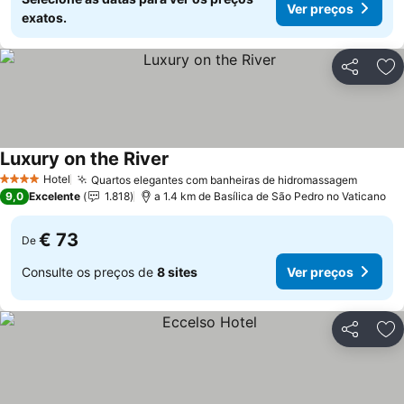
Ver preços
exatos.
Partilhar
Ad
Luxury on the River
Hotel
Quartos elegantes com banheiras de hidromassagem
4 Estrelas
9,0
Excelente
1.818
a 1.4 km de Basílica de São Pedro no Vaticano
€ 73
De
Consulte os preços de
8 sites
Ver preços
Partilhar
Ad