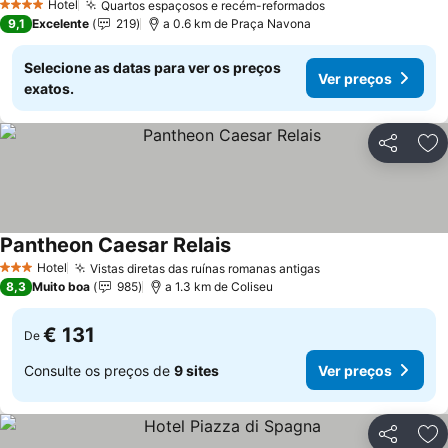
Hotel
Quartos espaçosos e recém-reformados
4 Estrelas
9,1
Excelente
219
a 0.6 km de Praça Navona
Selecione as datas para ver os preços
Ver preços
exatos.
Partilhar
Ad
Pantheon Caesar Relais
Hotel
Vistas diretas das ruínas romanas antigas
3 Estrelas
8,3
Muito boa
985
a 1.3 km de Coliseu
€ 131
De
Consulte os preços de
9 sites
Ver preços
Partilhar
Ad