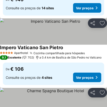
Consulte os preços de
14 sites
Ver preços
Partilhar
Ad
Impero Vaticano San Pietro
Aparthotel
Cozinha compartilhada para hóspedes
5 Estrelas
9,1
Excelente
702
a 0.4 km de Basílica de São Pedro no Vaticano
€ 106
De
Consulte os preços de
4 sites
Ver preços
Partilhar
Ad