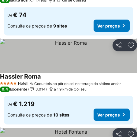
8,0
Muito boa
1.496
a 1.7 km de Coliseu
€ 74
De
Consulte os preços de
9 sites
Ver preços
Partilhar
Ad
Hassler Roma
Hotel
Coquetéis ao pôr do sol no terraço do sétimo andar
5 Estrelas
9,4
Excelente
3.014
a 1.9 km de Coliseu
€ 1.219
De
Consulte os preços de
10 sites
Ver preços