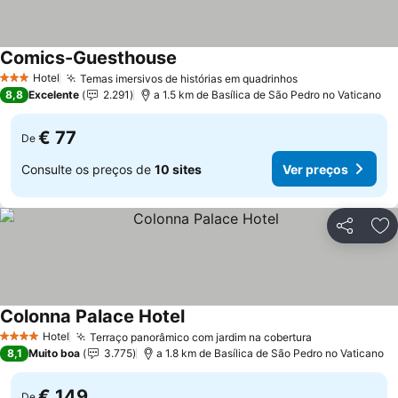
Comics-Guesthouse
Hotel
Temas imersivos de histórias em quadrinhos
3 Estrelas
8,8
Excelente
2.291
a 1.5 km de Basílica de São Pedro no Vaticano
€ 77
De
Consulte os preços de
10 sites
Ver preços
Partilhar
Ad
Colonna Palace Hotel
Hotel
Terraço panorâmico com jardim na cobertura
4 Estrelas
8,1
Muito boa
3.775
a 1.8 km de Basílica de São Pedro no Vaticano
€ 149
De