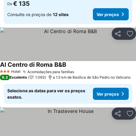
€ 135
De
Consulte os preços de
12 sites
Ver preços
Partilhar
Ad
Al Centro di Roma B&B
Hotel
Acomodações para famílias
3 Estrelas
9,3
Excelente
1.093
a 1.5 km de Basílica de São Pedro no Vaticano
Selecione as datas para ver os preços
Ver preços
exatos.
Partilhar
Ad