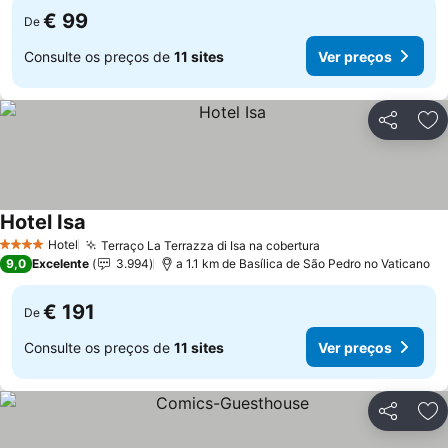
€ 99
De
Consulte os preços de
11 sites
Ver preços
Partilhar
Ad
Hotel Isa
Hotel
Terraço La Terrazza di Isa na cobertura
4 Estrelas
9,0
Excelente
3.994
a 1.1 km de Basílica de São Pedro no Vaticano
€ 191
De
Consulte os preços de
11 sites
Ver preços
Partilhar
Ad