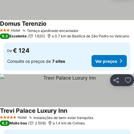
Domus Terenzio
Hotel
Terraço ajardinado encantador
3 Estrelas
9,3
Excelente
1.620
a 0.7 km de Basílica de São Pedro no Vaticano
€ 124
De
Consulte os preços de
7 sites
Ver preços
Partilhar
Ad
Trevi Palace Luxury Inn
Hotel
Instalações de bem-estar tranquilas
5 Estrelas
8,2
Muito boa
2.506
a 1.4 km de Coliseu