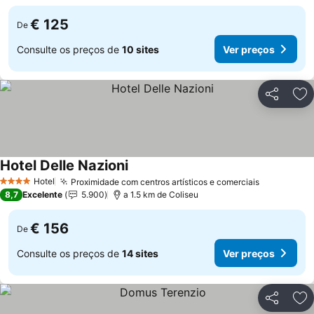
€ 125
De
Consulte os preços de
10 sites
Ver preços
Partilhar
Ad
Hotel Delle Nazioni
Hotel
Proximidade com centros artísticos e comerciais
4 Estrelas
8,7
Excelente
5.900
a 1.5 km de Coliseu
€ 156
De
Consulte os preços de
14 sites
Ver preços
Partilhar
Ad