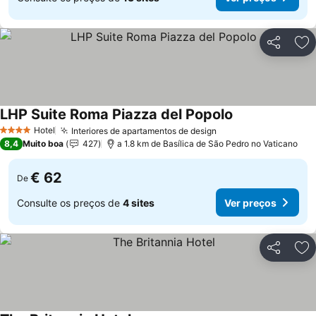
Partilhar
Ad
LHP Suite Roma Piazza del Popolo
Hotel
Interiores de apartamentos de design
4 Estrelas
8,4
Muito boa
427
a 1.8 km de Basílica de São Pedro no Vaticano
€ 62
De
Consulte os preços de
4 sites
Ver preços
Partilhar
Ad