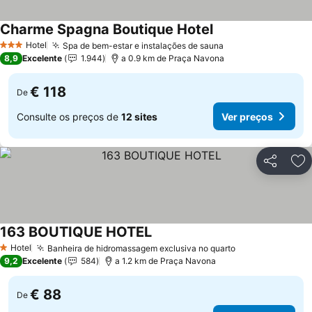
Charme Spagna Boutique Hotel
Hotel
Spa de bem-estar e instalações de sauna
3 Estrelas
8,9
Excelente
1.944
a 0.9 km de Praça Navona
€ 118
De
Consulte os preços de
12 sites
Ver preços
Partilhar
Ad
163 BOUTIQUE HOTEL
Hotel
Banheira de hidromassagem exclusiva no quarto
1 Estrelas
9,2
Excelente
584
a 1.2 km de Praça Navona
€ 88
De