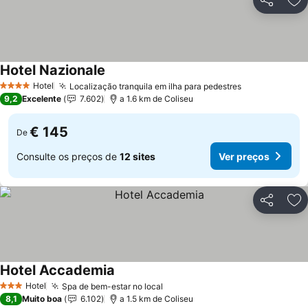
Partilhar
Ad
Hotel Nazionale
Hotel
Localização tranquila em ilha para pedestres
4 Estrelas
9,2
Excelente
7.602
a 1.6 km de Coliseu
€ 145
De
Consulte os preços de
12 sites
Ver preços
Partilhar
Ad
Hotel Accademia
Hotel
Spa de bem-estar no local
3 Estrelas
8,1
Muito boa
6.102
a 1.5 km de Coliseu