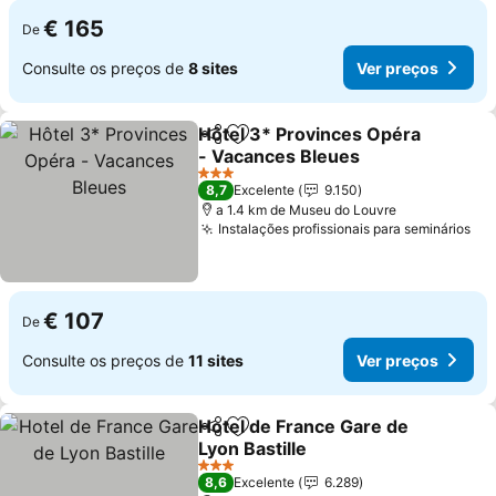
€ 165
De
Consulte os preços de
8 sites
Ver preços
Hôtel 3* Provinces Opéra
Partilhar
Adicionar aos favoritos
- Vacances Bleues
Ver preços
3 Estrelas
8,7
Excelente
9.150
a 1.4 km de Museu do Louvre
Instalações profissionais para seminários
Ve
€ 107
De
Consulte os preços de
11 sites
Ver preços
Hotel de France Gare de
Partilhar
Adicionar aos favoritos
Lyon Bastille
Ver preços
3 Estrelas
8,6
Excelente
6.289