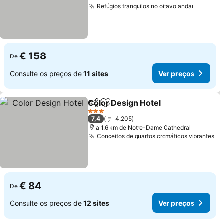
Refúgios tranquilos no oitavo andar
Ver pr
€ 158
De
Consulte os preços de
11 sites
Ver preços
Color Design Hotel
Partilhar
Adicionar aos favoritos
Ver pre
3 Estrelas
7,4
4.205
a 1.6 km de Notre-Dame Cathedral
Conceitos de quartos cromáticos vibrantes
V
€ 84
De
Consulte os preços de
12 sites
Ver preços