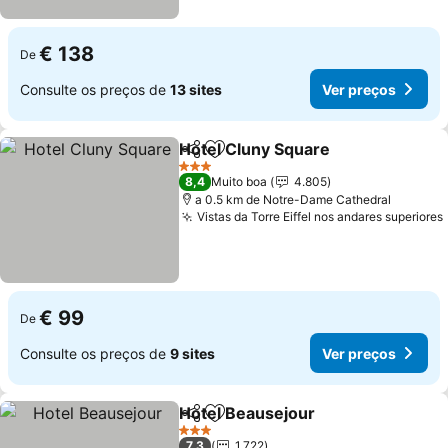
€ 138
De
Consulte os preços de
13 sites
Ver preços
Hotel Cluny Square
Partilhar
Adicionar aos favoritos
Ver pr
3 Estrelas
8,4
Muito boa
4.805
a 0.5 km de Notre-Dame Cathedral
Vistas da Torre Eiffel nos andares superiores
€ 99
De
Consulte os preços de
9 sites
Ver preços
Hotel Beausejour
Partilhar
Adicionar aos favoritos
Ver preç
3 Estrelas
7,3
1.722