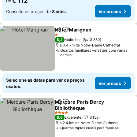
€ 112
De
Consulte os preços de
8 sites
Ver preços
Hôtel Marignan
Partilhar
Adicionar aos favoritos
Ver preços
1 Estrelas
8,2
Muito boa
3.880
a 0.4 km de Notre-Dame Cathedral
Quartos familiares versáteis com várias
camas
Selecione as datas para ver os preços
Ver preços
exatos.
Mercure Paris Bercy
Partilhar
Adicionar aos favoritos
Bibliothèque
Ver preços
4 Estrelas
8,6
Excelente
6.156
a 2.4 km de Notre-Dame Cathedral
Quartos triplos ideais para famílias
Ver pre