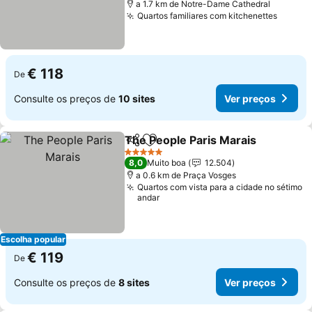
a 1.7 km de Notre-Dame Cathedral
Quartos familiares com kitchenettes
Ver pr
€ 118
De
Consulte os preços de
10 sites
Ver preços
The People Paris Marais
Partilhar
Adicionar aos favoritos
Ve
5 Estrelas
8,0
Muito boa
12.504
a 0.6 km de Praça Vosges
Quartos com vista para a cidade no sétimo
andar
Escolha popular
€ 119
De
Consulte os preços de
8 sites
Ver preços