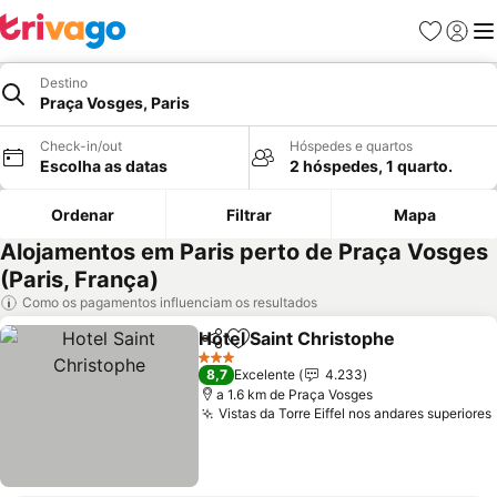
Favoritos
Iniciar
Me
Destino
Praça Vosges, Paris
Check-in/out
Hóspedes e quartos
Escolha as datas
2 hóspedes, 1 quarto.
Ordenar
Filtrar
Mapa
Alojamentos em Paris perto de Praça Vosges
(Paris, França)
Como os pagamentos influenciam os resultados
Hotel Saint Christophe
Partilhar
Adicionar aos favoritos
Ver
3 Estrelas
8,7
Excelente
4.233
a 1.6 km de Praça Vosges
Vistas da Torre Eiffel nos andares superiores