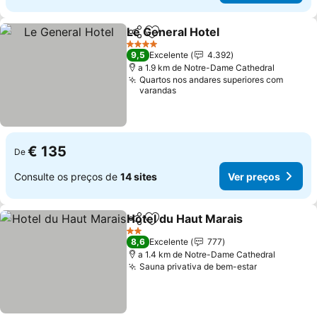
Le General Hotel
Partilhar
Adicionar aos favoritos
Ver preço
4 Estrelas
9,5
Excelente
4.392
a 1.9 km de Notre-Dame Cathedral
Quartos nos andares superiores com
varandas
€ 135
De
Consulte os preços de
14 sites
Ver preços
Hotel du Haut Marais
Partilhar
Adicionar aos favoritos
Ver p
2 Estrelas
8,6
Excelente
777
a 1.4 km de Notre-Dame Cathedral
Sauna privativa de bem-estar
Ver preços