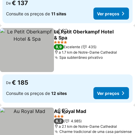
€ 137
De
Consulte os preços de
11 sites
Ver preços
Le Petit Oberkampf Hotel
Partilhar
Adicionar aos favoritos
& Spa
Ver preços
4 Estrelas
8,9
Excelente
435
a 1.7 km de Notre-Dame Cathedral
Spa subterrâneo privativo
Ver preços
€ 185
De
Consulte os preços de
12 sites
Ver preços
Au Royal Mad
Partilhar
Adicionar aos favoritos
Ver preços
3 Estrelas
6,2
4.985
a 2.1 km de Notre-Dame Cathedral
Charme tradicional de uma casa parisiense
V