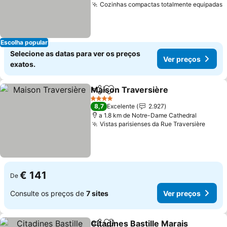
Cozinhas compactas totalmente equipadas
V
Escolha popular
Selecione as datas para ver os preços
Ver preços
exatos.
Maison Traversière
Partilhar
Adicionar aos favoritos
Ver pr
4 Estrelas
8,7
Excelente
2.927
a 1.8 km de Notre-Dame Cathedral
Vistas parisienses da Rue Traversière
Ver p
€ 141
De
Consulte os preços de
7 sites
Ver preços
Citadines Bastille Marais