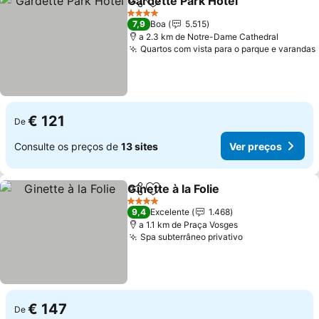
Gardette Park Hotel
Partilhar
Adicionar aos favoritos
Ver pr
4 Estrelas
7,9
Boa
5.515
a 2.3 km de Notre-Dame Cathedral
Quartos com vista para o parque e varandas
€ 121
De
Consulte os preços de
13 sites
Ver preços
Ginette à la Folie
Partilhar
Adicionar aos favoritos
Ver preço
4 Estrelas
9,4
Excelente
1.468
a 1.1 km de Praça Vosges
Spa subterrâneo privativo
Ver preços
€ 147
De