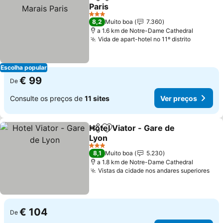
Partilhar
Adicionar aos favoritos
Paris
Ver preços
3 Estrelas
8,2
Muito boa
7.360
a 1.6 km de Notre-Dame Cathedral
Vida de apart-hotel no 11º distrito
Ver preç
Escolha popular
€ 99
De
Consulte os preços de
11 sites
Ver preços
Hotel Viator - Gare de
Partilhar
Adicionar aos favoritos
Lyon
Ver preços
3 Estrelas
8,1
Muito boa
5.230
a 1.8 km de Notre-Dame Cathedral
Vistas da cidade nos andares superiores
Ver
€ 104
De