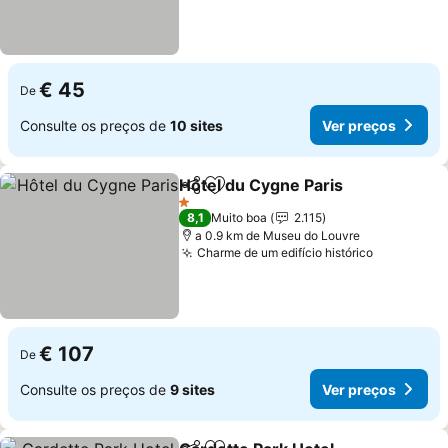
€ 45
De
Consulte os preços de
10 sites
Ver preços
Hôtel du Cygne Paris
Partilhar
Adicionar aos favoritos
Ver p
1 Estrelas
8,1
Muito boa
2.115
a 0.9 km de Museu do Louvre
Charme de um edifício histórico
Ver preço
€ 107
De
Consulte os preços de
9 sites
Ver preços