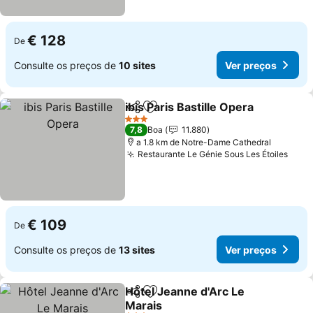
€ 128
De
Consulte os preços de
10 sites
Ver preços
ibis Paris Bastille Opera
Partilhar
Adicionar aos favoritos
Ve
3 Estrelas
7,8
Boa
11.880
a 1.8 km de Notre-Dame Cathedral
Restaurante Le Génie Sous Les Étoiles
Ver 
€ 109
De
Consulte os preços de
13 sites
Ver preços
Hôtel Jeanne d'Arc Le
Partilhar
Adicionar aos favoritos
Marais