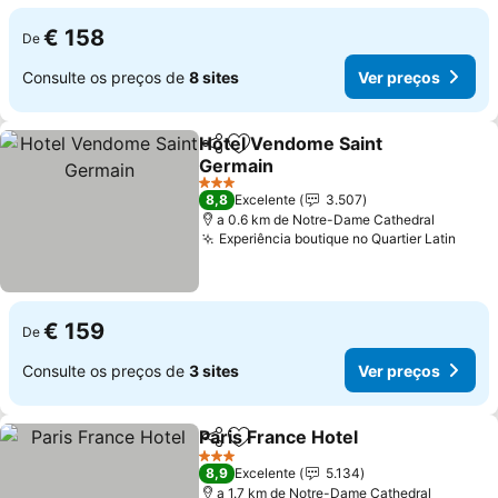
€ 158
De
Consulte os preços de
8 sites
Ver preços
Hotel Vendome Saint
Partilhar
Adicionar aos favoritos
Germain
Ver preços
3 Estrelas
8,8
Excelente
3.507
a 0.6 km de Notre-Dame Cathedral
Experiência boutique no Quartier Latin
Ver 
€ 159
De
Consulte os preços de
3 sites
Ver preços
Paris France Hotel
Partilhar
Adicionar aos favoritos
Ver pre
3 Estrelas
8,9
Excelente
5.134
a 1.7 km de Notre-Dame Cathedral