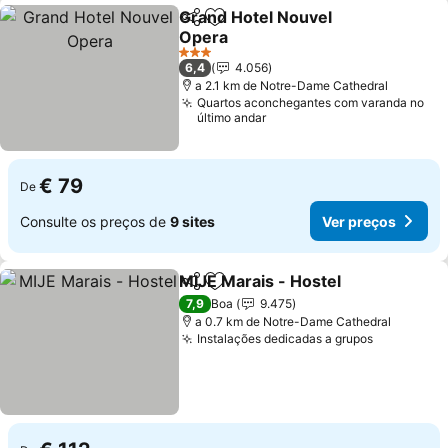
Grand Hotel Nouvel
Partilhar
Adicionar aos favoritos
Opera
Ver preços
3 Estrelas
6,4
4.056
a 2.1 km de Notre-Dame Cathedral
Quartos aconchegantes com varanda no
último andar
€ 79
De
Consulte os preços de
9 sites
Ver preços
MIJE Marais - Hostel
Partilhar
Adicionar aos favoritos
Ver p
7,9
Boa
9.475
a 0.7 km de Notre-Dame Cathedral
Instalações dedicadas a grupos
Ver preço