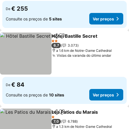
€ 255
De
Consulte os preços de
5 sites
Ver preços
Hôtel Bastille Secret
Partilhar
Adicionar aos favoritos
Ver p
2 Estrelas
6,7
3.073
a 1.6 km de Notre-Dame Cathedral
Vistas da varanda do último andar
Ver pre
€ 84
De
Consulte os preços de
10 sites
Ver preços
Les Patios du Marais
Partilhar
Adicionar aos favoritos
Ver p
1 Estrelas
7,0
6.788
a 1.3 km de Notre-Dame Cathedral