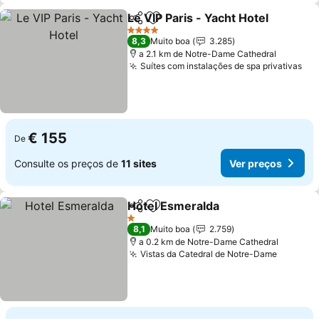
Le VIP Paris - Yacht Hotel
Partilhar
Adicionar aos favoritos
4 Estrelas
8,3
Muito boa
3.285
a 2.1 km de Notre-Dame Cathedral
Suítes com instalações de spa privativas
Ver
€ 155
De
Consulte os preços de
11 sites
Ver preços
Hotel Esmeralda
Partilhar
Adicionar aos favoritos
Ver preço
1 Estrelas
8,1
Muito boa
2.759
a 0.2 km de Notre-Dame Cathedral
Vistas da Catedral de Notre-Dame
Ver pre