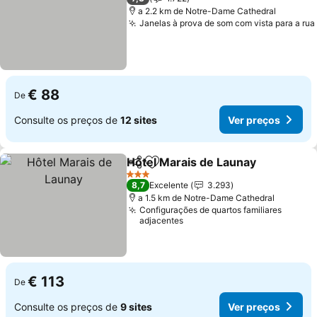
a 2.2 km de Notre-Dame Cathedral
Janelas à prova de som com vista para a rua
€ 88
De
Consulte os preços de
12 sites
Ver preços
Hôtel Marais de Launay
Partilhar
Adicionar aos favoritos
Ve
3 Estrelas
8,7
Excelente
3.293
a 1.5 km de Notre-Dame Cathedral
Configurações de quartos familiares
adjacentes
€ 113
De
Consulte os preços de
9 sites
Ver preços