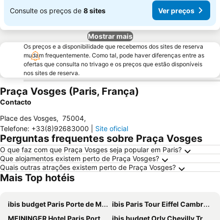
Consulte os preços de
8 sites
Ver preços
Mostrar mais
Os preços e a disponibilidade que recebemos dos sites de reserva
mudam frequentemente. Como tal, pode haver diferenças entre as
ofertas que consulta no trivago e os preços que estão disponíveis
nos sites de reserva.
Praça Vosges (Paris, França)
Contacto
Place des Vosges
,
75004
,
Telefone
:
+33(8)92683000
|
Site oficial
Perguntas frequentes sobre Praça Vosges
O que faz com que Praça Vosges seja popular em Paris?
Que alojamentos existem perto de Praça Vosges?
Quais outras atrações existem perto de Praça Vosges?
Mais Top hotéis
ibis budget Paris Porte de Montmartre
ibis Paris Tour Eiffel Cambronne 15ème
MEININGER Hotel Paris Porte De Vincennes
ibis budget Orly Chevilly Tram 7