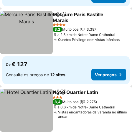
Mercure Paris Bastille
Partilhar
Adicionar aos favoritos
Marais
Ver preços
4 Estrelas
8,2
Muito boa
3.397
a 2.3 km de Notre-Dame Cathedral
Quartos Privilege com vistas icônicas
Ver p
€ 127
De
Consulte os preços de
12 sites
Ver preços
Hotel Quartier Latin
Partilhar
Adicionar aos favoritos
Ver pr
3 Estrelas
8,4
Muito boa
2.275
a 0.6 km de Notre-Dame Cathedral
Vistas encantadoras da varanda no último
andar