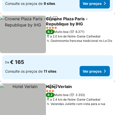
Consulte os preços de
9 sites
Ver preços
Crowne Plaza Paris -
Partilhar
Adicionar aos favoritos
Republique by IHG
Ver preços
4 Estrelas
8,2
Muito boa
8.371
a 2.0 km de Notre-Dame Cathedral
Gastronomia francesa tradicional no Le Dix
V
€ 165
De
Consulte os preços de
11 sites
Ver preços
Hotel Verlain
Partilhar
Adicionar aos favoritos
Ver preços
3 Estrelas
8,2
Muito boa
3.352
a 2.4 km de Notre-Dame Cathedral
Varandas Juliette com vista para a rua
Ver 