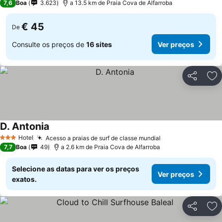
7,6
Boa
3.623
a 13.5 km de Praia Cova de Alfarroba
€ 45
De
Consulte os preços de
16 sites
Ver preços
Partilhar
Ad
D. Antonia
Ver preços
Hotel
Acesso a praias de surf de classe mundial
Ver preços
3 Estrelas
7,7
Boa
49
a 2.6 km de Praia Cova de Alfarroba
Selecione as datas para ver os preços
Ver preços
exatos.
Partilhar
Ad