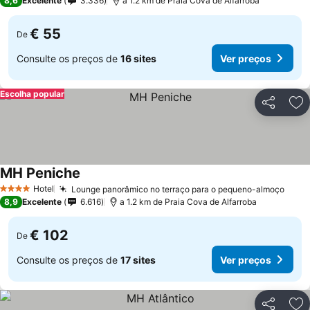
8,6
Excelente
3.336
a 1.2 km de Praia Cova de Alfarroba
€ 55
De
Consulte os preços de
16 sites
Ver preços
Escolha popular
Partilhar
Ad
MH Peniche
Ver preços
Hotel
Lounge panorâmico no terraço para o pequeno-almoço
Ver 
4 Estrelas
8,9
Excelente
6.616
a 1.2 km de Praia Cova de Alfarroba
€ 102
De
Consulte os preços de
17 sites
Ver preços