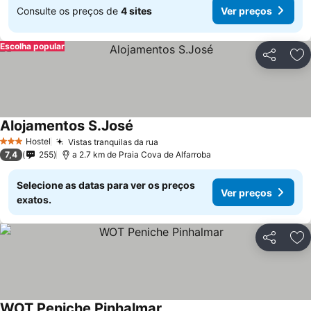
Consulte os preços de
4 sites
Ver preços
Escolha popular
Partilhar
Ad
Alojamentos S.José
Ver preços
Hostel
Vistas tranquilas da rua
Ver preços
3 Estrelas
7,4
255
a 2.7 km de Praia Cova de Alfarroba
Selecione as datas para ver os preços
Ver preços
exatos.
Partilhar
Ad
WOT Peniche Pinhalmar