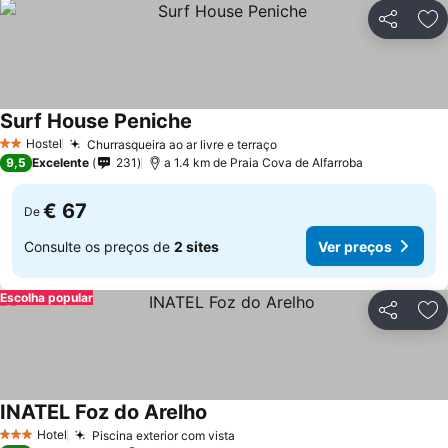
Partilhar
Ad
Surf House Peniche
Ver preços
Hostel
Churrasqueira ao ar livre e terraço
Ver preços
2 Estrelas
9,5
Excelente
231
a 1.4 km de Praia Cova de Alfarroba
€ 67
De
Consulte os preços de
2 sites
Ver preços
Escolha popular
Partilhar
Ad
INATEL Foz do Arelho
Ver preços
Hotel
Piscina exterior com vista
Ver preços
3 Estrelas