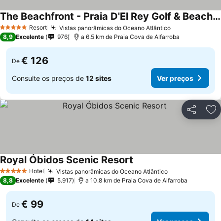
The Beachfront - Praia D'El Rey Golf & Beach Resort
Ver preços
Resort
Vistas panorâmicas do Oceano Atlântico
Ver preços
5 Estrelas
8,9
Excelente
976
a 6.5 km de Praia Cova de Alfarroba
€ 126
De
Consulte os preços de
12 sites
Ver preços
Partilhar
Ad
Royal Óbidos Scenic Resort
Ver preços
Hotel
Vistas panorâmicas do Oceano Atlântico
Ver preços
5 Estrelas
8,8
Excelente
5.917
a 10.8 km de Praia Cova de Alfarroba
€ 99
De