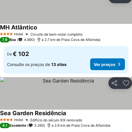
Partilhar
Ad
MH Atlântico
Ver preços
Hotel
Circuito de bem-estar completo
Ver preços
4 Estrelas
7,9
Boa
4.990
a 2.7 km de Praia Cova de Alfarroba
€ 102
De
Consulte os preços de
13 sites
Ver preços
Partilhar
Ad
Sea Garden Residência
Ver preços
Hotel
Edifício do século XIX renovado
Ver preços
4 Estrelas
9,1
Excelente
3.265
a 2.6 km de Praia Cova de Alfarroba