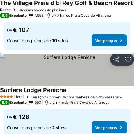
The Village Praia d'El Rey Golf & Beach Resort
Resort
Diversas opções de piscinas
Ver preços
8,9
Excelente
1.952
a 7.7 km de Praia Cova de Alfarroba
€ 107
De
Consulte os preços de
10 sites
Ver preços
Partilhar
Ad
Surfers Lodge Peniche
Ver preços
Hotel
Terraço na cobertura com banheira de hidromassagem
Ver p
4 Estrelas
8,9
Excelente
950
a 2.3 km de Praia Cova de Alfarroba
€ 128
De
Consulte os preços de
2 sites
Ver preços