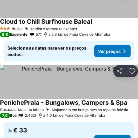
Cloud to Chill Surfhouse Baleal
Ver preços
Hostel
Jardim e terraço relaxantes
Ver preços
3 Estrelas
8,8
Excelente
57
a 2.3 km de Praia Cova de Alfarroba
Selecione as datas para ver os preços
Ver preços
exatos.
Partilhar
Ad
PenichePraia - Bungalows, Campers & Spa
Ver 
Casa/apartamento inteiro
Alojamento em bungalows no topo da falésia
Ver 
7,6
Boa
2.462
a 4.0 km de Praia Cova de Alfarroba
€ 33
De