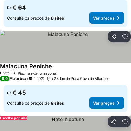
€ 64
De
Consulte os preços de
8 sites
Ver preços
Partilhar
Ad
Malacuna Peniche
Ver preços
Hostel
Piscina exterior sazonal
Ver preços
8,0
Muito boa
1.202
a 2.4 km de Praia Cova de Alfarroba
€ 45
De
Consulte os preços de
8 sites
Ver preços
Escolha popular
Partilhar
Ad