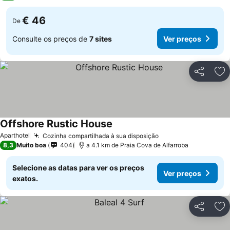
€ 46
De
Consulte os preços de
7 sites
Ver preços
Partilhar
Ad
Offshore Rustic House
Ver preços
Aparthotel
Cozinha compartilhada à sua disposição
Ver preços
8,3
Muito boa
404
a 4.1 km de Praia Cova de Alfarroba
Selecione as datas para ver os preços
Ver preços
exatos.
Partilhar
Ad