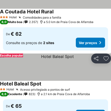
A Coutada Hotel Rural
Ver preços
Hotel
Comodidades para a família
Ver preços
3 Estrelas
8,0
Muito boa
2.357
a 5.0 km de Praia Cova de Alfarroba
€ 62
De
Consulte os preços de
2 sites
Ver preços
Escolha popular
Partilhar
Ad
Hotel Baleal Spot
Ver preços
Hotel
Acesso privilegiado a pontos de surf
Ver preços
2 Estrelas
8,6
Excelente
823
a 2.1 km de Praia Cova de Alfarroba
€ 65
De