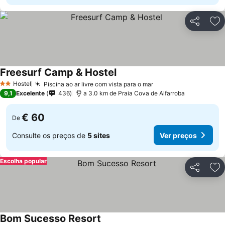
Partilhar
Ad
Freesurf Camp & Hostel
Ver preços
Hostel
Piscina ao ar livre com vista para o mar
Ver preços
2 Estrelas
9,1
Excelente
436
a 3.0 km de Praia Cova de Alfarroba
€ 60
De
Consulte os preços de
5 sites
Ver preços
Escolha popular
Partilhar
Ad
Bom Sucesso Resort
Ver preços