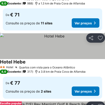
4 Estrelas
9,0
Excelente
988
a 1.3 km de Praia Cova de Alfarroba
€ 71
De
Consulte os preços de
11 sites
Ver preços
Partilhar
Ad
Hotel Hebe
Ver preços
Hotel
Quartos com vista para o Oceano Atlântico
Ver preços
2 Estrelas
8,6
Excelente
317
a 3.8 km de Praia Cova de Alfarroba
€ 77
De
Consulte os preços de
2 sites
Ver preços
Escolha popular