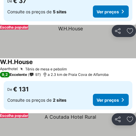
€ 37
De
Consulte os preços de
5 sites
Ver preços
Escolha popular
Partilhar
Ad
W.H.House
Ver preços
Aparthotel
Tênis de mesa e pebolim
Ver preços
9,2
Excelente
97
a 2.3 km de Praia Cova de Alfarroba
€ 131
De
Consulte os preços de
2 sites
Ver preços
Escolha popular
Partilhar
Ad