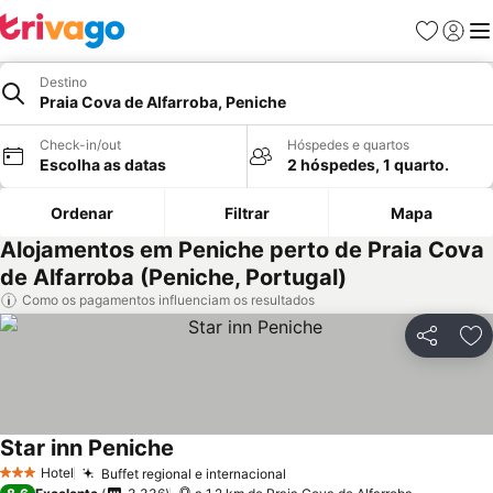
Favoritos
Iniciar
Me
Destino
Praia Cova de Alfarroba, Peniche
Check-in/out
Hóspedes e quartos
Escolha as datas
2 hóspedes, 1 quarto.
Ordenar
Filtrar
Mapa
Alojamentos em Peniche perto de Praia Cova
de Alfarroba (Peniche, Portugal)
Como os pagamentos influenciam os resultados
Partilhar
Ad
Star inn Peniche
Ver preços
Hotel
Buffet regional e internacional
Ver preços
3 Estrelas