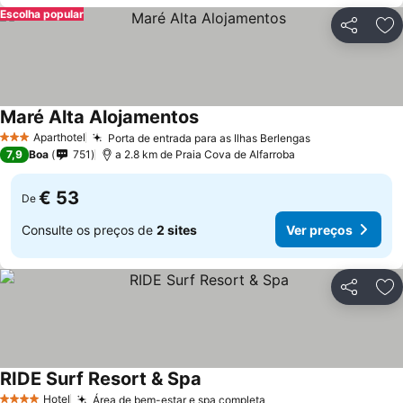
Escolha popular
Partilhar
Ad
Maré Alta Alojamentos
Ver preços
Aparthotel
Porta de entrada para as Ilhas Berlengas
Ver preços
3 Estrelas
7,9
Boa
751
a 2.8 km de Praia Cova de Alfarroba
€ 53
De
Consulte os preços de
2 sites
Ver preços
Partilhar
Ad
RIDE Surf Resort & Spa
Ver preços
Hotel
Área de bem-estar e spa completa
Ver preços