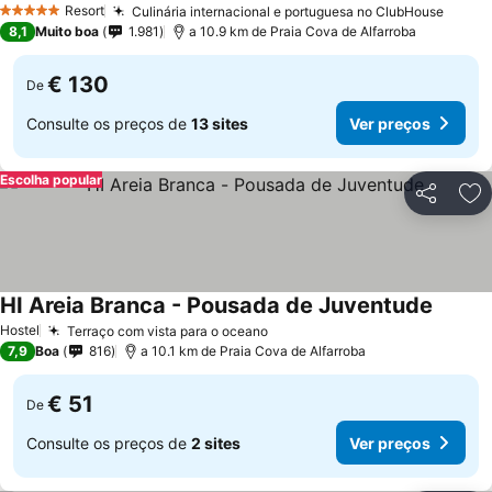
Resort
Culinária internacional e portuguesa no ClubHouse
Ver p
5 Estrelas
8,1
Muito boa
1.981
a 10.9 km de Praia Cova de Alfarroba
€ 130
De
Consulte os preços de
13 sites
Ver preços
Escolha popular
Partilhar
Ad
HI Areia Branca - Pousada de Juventude
Ver pr
Hostel
Terraço com vista para o oceano
Ver preços
7,9
Boa
816
a 10.1 km de Praia Cova de Alfarroba
€ 51
De
Consulte os preços de
2 sites
Ver preços