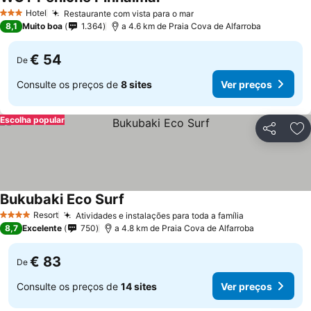
Ver preços
Hotel
Restaurante com vista para o mar
Ver preços
3 Estrelas
8,1
Muito boa
1.364
a 4.6 km de Praia Cova de Alfarroba
€ 54
De
Consulte os preços de
8 sites
Ver preços
Escolha popular
Partilhar
Ad
Bukubaki Eco Surf
Ver preços
Resort
Atividades e instalações para toda a família
Ver preços
4 Estrelas
8,7
Excelente
750
a 4.8 km de Praia Cova de Alfarroba
€ 83
De
Consulte os preços de
14 sites
Ver preços