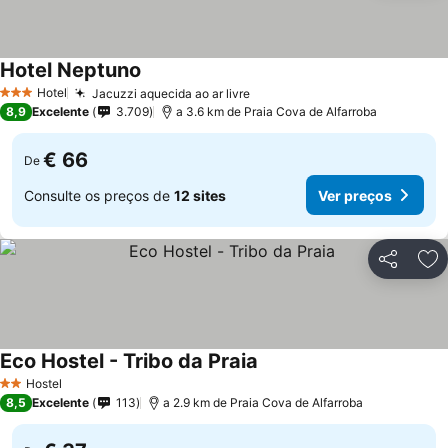
Hotel Neptuno
Ver preços
Hotel
Jacuzzi aquecida ao ar livre
Ver preços
3 Estrelas
8,9
Excelente
3.709
a 3.6 km de Praia Cova de Alfarroba
€ 66
De
Consulte os preços de
12 sites
Ver preços
Partilhar
Ad
Eco Hostel - Tribo da Praia
Ver preços
Hostel
2 Estrelas
8,5
Excelente
113
a 2.9 km de Praia Cova de Alfarroba