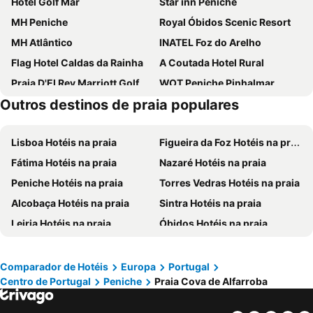
Hotel Golf Mar
Star inn Peniche
MH Peniche
Royal Óbidos Scenic Resort
MH Atlântico
INATEL Foz do Arelho
Flag Hotel Caldas da Rainha
A Coutada Hotel Rural
Praia D'El Rey Marriott Golf & Beach Resort
WOT Peniche Pinhalmar
Outros destinos de praia populares
SANA Silver Coast Hotel
Europeia Hotel
Hotel Cristal Caldas
Rio do Prado
Lisboa Hotéis na praia
Figueira da Foz Hotéis na praia
Agua d'Alma Hotel
Hotel Louro
Fátima Hotéis na praia
Nazaré Hotéis na praia
Hotel Neptuno
Josefa D`Obidos Hotel
Peniche Hotéis na praia
Torres Vedras Hotéis na praia
Hotel Dona Leonor
Hotel Vila d'Óbidos
Alcobaça Hotéis na praia
Sintra Hotéis na praia
Sea Garden Residência
Aktion Peniche Hostel & Apartments
Leiria Hotéis na praia
Óbidos Hotéis na praia
Pousada Vila Óbidos
Marazul
Tomar Hotéis na praia
Cascais Hotéis na praia
Hotel Caldas Internacional
Casa das Senhoras Rainhas
Santarém Hotéis na praia
Oeiras Hotéis na praia
Hotel Dom Lourenço
Hotel Hebe
Comparador de Hotéis
Europa
Portugal
Centro de Portugal
Peniche
Praia Cova de Alfarroba
Caldas da Rainha Hotéis na praia
São Pedro de Moel Hotéis na praia
Casa de Campo Sao Rafael
Hotel Rainha Santa Isabel
Vieira de Leiria Hotéis na praia
Costa da Caparica Hotéis na praia
The Literary Man Obidos Hotel
Casa do Miguel