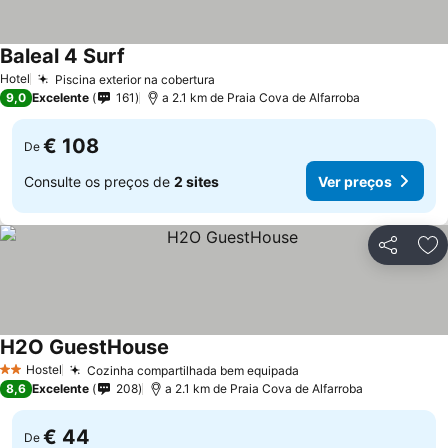
Baleal 4 Surf
Ver preços
Hotel
Piscina exterior na cobertura
Ver preços
9,0
Excelente
161
a 2.1 km de Praia Cova de Alfarroba
€ 108
De
Consulte os preços de
2 sites
Ver preços
Partilhar
Ad
H2O GuestHouse
Ver preços
Hostel
Cozinha compartilhada bem equipada
Ver preços
2 Estrelas
8,6
Excelente
208
a 2.1 km de Praia Cova de Alfarroba
€ 44
De