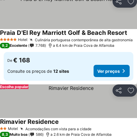
Partilhar
Ad
Praia D'El Rey Marriott Golf & Beach Resort
Ver 
Hotel
Culinária portuguesa contemporânea de alta gastronomia
V
5 Estrelas
9,2
Excelente
7.768
a 6.4 km de Praia Cova de Alfarroba
€ 168
De
Consulte os preços de
12 sites
Ver preços
Escolha popular
Partilhar
Ad
Rimavier Residence
Ver preços
Motel
Acomodações com vista para a cidade
Ver preços
2 Estrelas
8,3
Muito boa
586
a 2.6 km de Praia Cova de Alfarroba