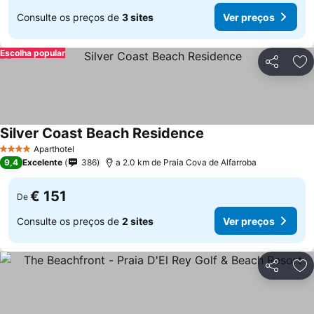
Consulte os preços de
3 sites
Ver preços
Escolha popular
Partilhar
Ad
Silver Coast Beach Residence
Ver preços
Aparthotel
4 Estrelas
9,4
Excelente
386
a 2.0 km de Praia Cova de Alfarroba
€ 151
De
Consulte os preços de
2 sites
Ver preços
Partilhar
Ad