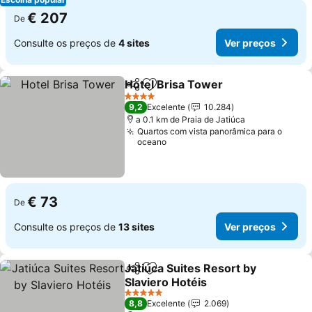
€ 207
De
Consulte os preços de
4 sites
Ver preços
Hotel Brisa Tower
Partilhar
Adicionar aos favoritos
Ver pre
4 Estrelas
9,2
Excelente
10.284
a 0.1 km de Praia de Jatiúca
Quartos com vista panorâmica para o
oceano
€ 73
De
Consulte os preços de
13 sites
Ver preços
Jatiúca Suites Resort by
Partilhar
Adicionar aos favoritos
Slaviero Hotéis
Ver preços
5 Estrelas
8,8
Excelente
2.069