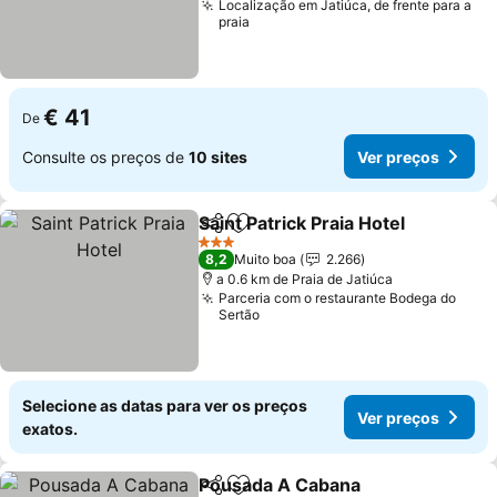
Localização em Jatiúca, de frente para a
praia
€ 41
De
Consulte os preços de
10 sites
Ver preços
Saint Patrick Praia Hotel
Partilhar
Adicionar aos favoritos
Ve
3 Estrelas
8,2
Muito boa
2.266
a 0.6 km de Praia de Jatiúca
Parceria com o restaurante Bodega do
Sertão
Selecione as datas para ver os preços
Ver preços
exatos.
Pousada A Cabana
Partilhar
Adicionar aos favoritos