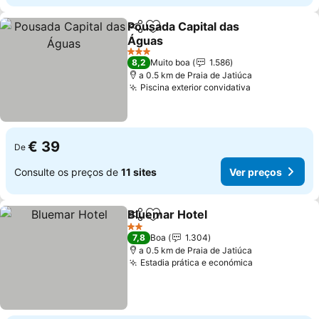
Pousada Capital das
Partilhar
Adicionar aos favoritos
Águas
Ver preços
3 Estrelas
8,2
Muito boa
1.586
a 0.5 km de Praia de Jatiúca
Piscina exterior convidativa
Ver preços
€ 39
De
Consulte os preços de
11 sites
Ver preços
Bluemar Hotel
Partilhar
Adicionar aos favoritos
Ver preços
2 Estrelas
7,8
Boa
1.304
a 0.5 km de Praia de Jatiúca
Estadia prática e económica
Ver preços