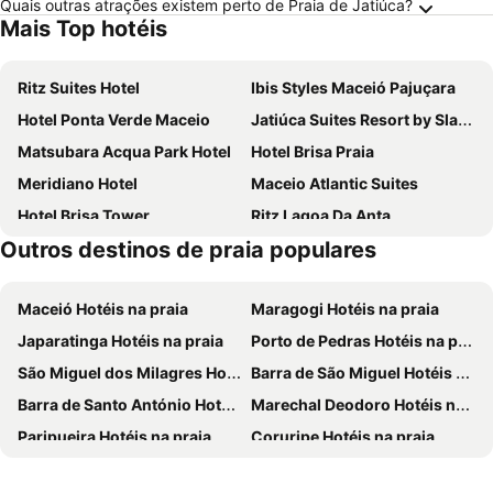
Quais outras atrações existem perto de Praia de Jatiúca?
Mais Top hotéis
Ritz Suites Hotel
Ibis Styles Maceió Pajuçara
Hotel Ponta Verde Maceio
Jatiúca Suites Resort by Slaviero Hotéis
Matsubara Acqua Park Hotel
Hotel Brisa Praia
Meridiano Hotel
Maceio Atlantic Suites
Hotel Brisa Tower
Ritz Lagoa Da Anta
Outros destinos de praia populares
Reymar Express
Ipioca Beach Resort Maceió
Best Western Premier Maceio
Hotel Brisa Suítes Pajuçara
Maceió Hotéis na praia
Maragogi Hotéis na praia
Acqua Suites
ibis budget Maceió Pajuçara
Japaratinga Hotéis na praia
Porto de Pedras Hotéis na praia
ibis Maceio Pajucara
Acqua Inn
São Miguel dos Milagres Hotéis na praia
Barra de São Miguel Hotéis na praia
Maceió Mar Hotel
Villas Supreme Hotel
Barra de Santo António Hotéis na praia
Marechal Deodoro Hotéis na praia
Pousada Praia Bela Maceió
Mercure Maceio Pajucara
Paripueira Hotéis na praia
Coruripe Hotéis na praia
Hilton Garden Inn Maceio
Verano Pajuçara by Tropicalis
Passo de Camaragibe Hotéis na praia
São Sebastião Hotéis na praia
Slim Pajuçara by Tropicalis
Hotel Palmanova