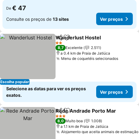
€ 47
De
Consulte os preços de
13 sites
Ver preços
Wanderlust Hostel
Partilhar
Adicionar aos favoritos
Ver pre
2 Estrelas
8,7
Excelente
2.511
a 0.4 km de Praia de Jatiúca
Menu de coquetéis selecionados
Ver preç
Escolha popular
Selecione as datas para ver os preços
Ver preços
exatos.
Rede Andrade Porto Mar
Partilhar
Adicionar aos favoritos
V
3 Estrelas
8,0
Muito boa
1.008
a 1.1 km de Praia de Jatiúca
Alojamento que aceita animais de estimação