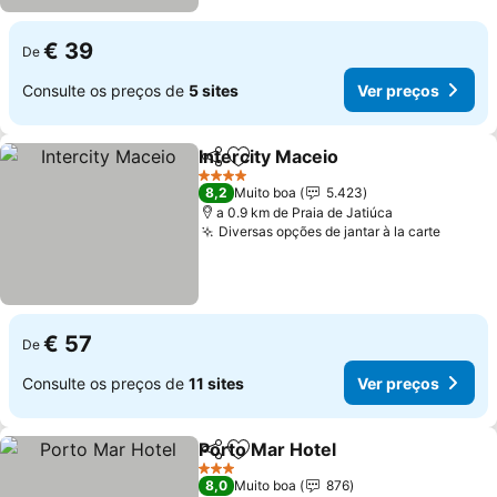
€ 39
De
Consulte os preços de
5 sites
Ver preços
Intercity Maceio
Partilhar
Adicionar aos favoritos
Ver preço
4 Estrelas
8,2
Muito boa
5.423
a 0.9 km de Praia de Jatiúca
Diversas opções de jantar à la carte
Ver pr
€ 57
De
Consulte os preços de
11 sites
Ver preços
Porto Mar Hotel
Partilhar
Adicionar aos favoritos
Ver preço
3 Estrelas
8,0
Muito boa
876