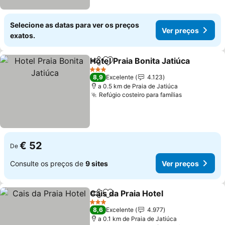
Selecione as datas para ver os preços
Ver preços
exatos.
Hotel Praia Bonita Jatiúca
Partilhar
Adicionar aos favoritos
3 Estrelas
8,9
Excelente
4.123
a 0.5 km de Praia de Jatiúca
Refúgio costeiro para famílias
Ver preços
€ 52
De
Consulte os preços de
9 sites
Ver preços
Cais da Praia Hotel
Partilhar
Adicionar aos favoritos
Ver pre
3 Estrelas
8,6
Excelente
4.977
a 0.1 km de Praia de Jatiúca