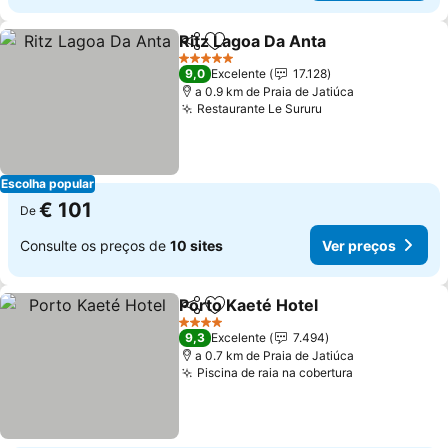
Ritz Lagoa Da Anta
Partilhar
Adicionar aos favoritos
Ver pre
5 Estrelas
9,0
Excelente
17.128
a 0.9 km de Praia de Jatiúca
Restaurante Le Sururu
Ver preços
Escolha popular
€ 101
De
Consulte os preços de
10 sites
Ver preços
Porto Kaeté Hotel
Partilhar
Adicionar aos favoritos
Ver preç
4 Estrelas
9,3
Excelente
7.494
a 0.7 km de Praia de Jatiúca
Piscina de raia na cobertura
Ver preços