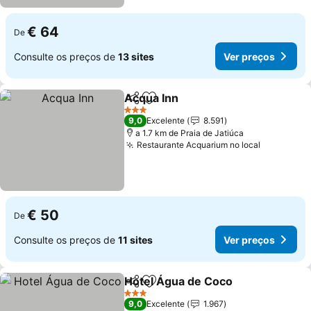
€ 64
De
Consulte os preços de
13 sites
Ver preços
Acqua Inn
Partilhar
Adicionar aos favoritos
Ver preços
3 Estrelas
9,0
Excelente
8.591
a 1.7 km de Praia de Jatiúca
Restaurante Acquarium no local
Ver preço
€ 50
De
Consulte os preços de
11 sites
Ver preços
Hotel Água de Coco
Partilhar
Adicionar aos favoritos
Ver pr
3 Estrelas
9,0
Excelente
1.967