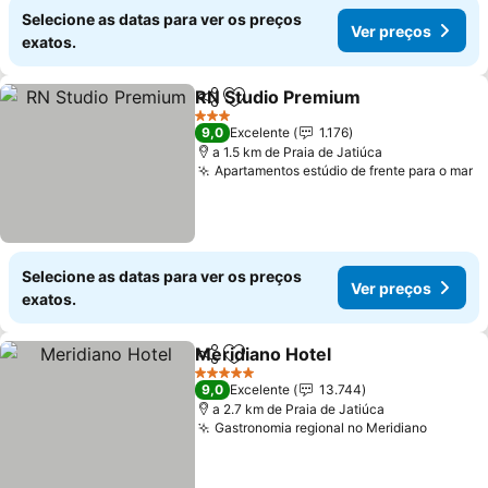
Selecione as datas para ver os preços
Ver preços
exatos.
RN Studio Premium
Partilhar
Adicionar aos favoritos
Ver pr
3 Estrelas
9,0
Excelente
1.176
a 1.5 km de Praia de Jatiúca
Apartamentos estúdio de frente para o mar
V
Selecione as datas para ver os preços
Ver preços
exatos.
Meridiano Hotel
Partilhar
Adicionar aos favoritos
Ver preço
5 Estrelas
9,0
Excelente
13.744
a 2.7 km de Praia de Jatiúca
Gastronomia regional no Meridiano
Ver pr