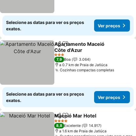
Selecione as datas para ver os preços
Ver preços
exatos.
Apartamento Maceió
Partilhar
Adicionar aos favoritos
Côte d'Azur
Ver preços
3 Estrelas
7,9
Boa
3.064
a 0.7 km de Praia de Jatiúca
Cozinhas compactas completas
Ver preç
Selecione as datas para ver os preços
Ver preços
exatos.
Maceió Mar Hotel
Partilhar
Adicionar aos favoritos
Ver preç
4 Estrelas
8,8
Excelente
14.917
a 1.6 km de Praia de Jatiúca