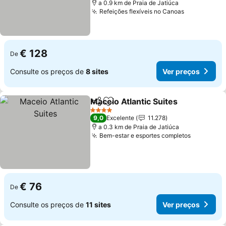
a 0.9 km de Praia de Jatiúca
Refeições flexíveis no Canoas
Ver preços
€ 128
De
Consulte os preços de
8 sites
Ver preços
Maceio Atlantic Suites
Partilhar
Adicionar aos favoritos
Ver 
4 Estrelas
9,0
Excelente
11.278
a 0.3 km de Praia de Jatiúca
Bem-estar e esportes completos
Ver preç
€ 76
De
Consulte os preços de
11 sites
Ver preços