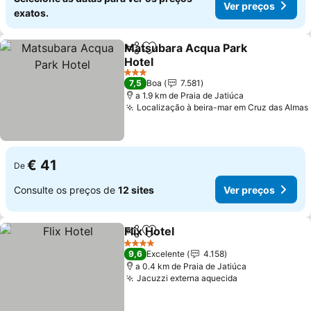
Ver preços
exatos.
Matsubara Acqua Park
Partilhar
Adicionar aos favoritos
Hotel
Ver preços
3 Estrelas
7,5
Boa
7.581
a 1.9 km de Praia de Jatiúca
Localização à beira-mar em Cruz das Almas
€ 41
De
Consulte os preços de
12 sites
Ver preços
Flix Hotel
Partilhar
Adicionar aos favoritos
Ver preços
4 Estrelas
9,6
Excelente
4.158
a 0.4 km de Praia de Jatiúca
Jacuzzi externa aquecida
Ver preços