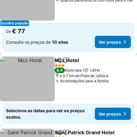
Quartos panorâmicos com vista para o mar
V
Escolha popular
€ 77
De
Consulte os preços de
10 sites
Ver preços
Mcz Hotel
Partilhar
Adicionar aos favoritos
Ver preços
3 Estrelas
8,4
Muito boa
1.814
a 0.7 km de Praia de Jatiúca
Acomodações para a família
Ver preços
Selecione as datas para ver os preços
Ver preços
exatos.
Saint Patrick Grand Hotel
Partilhar
Adicionar aos favoritos
V