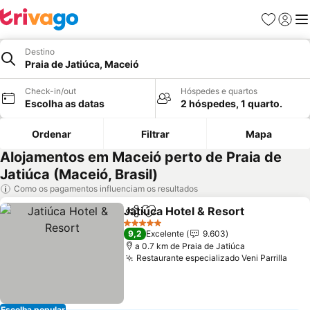
Favoritos
Iniciar
Me
Destino
Praia de Jatiúca, Maceió
Check-in/out
Hóspedes e quartos
Escolha as datas
2 hóspedes, 1 quarto.
Ordenar
Filtrar
Mapa
Alojamentos em Maceió perto de Praia de
Jatiúca (Maceió, Brasil)
Como os pagamentos influenciam os resultados
Jatiúca Hotel & Resort
Partilhar
Adicionar aos favoritos
Ver
5 Estrelas
9,2
Excelente
9.603
a 0.7 km de Praia de Jatiúca
Restaurante especializado Veni Parrilla
Ver 
Escolha popular