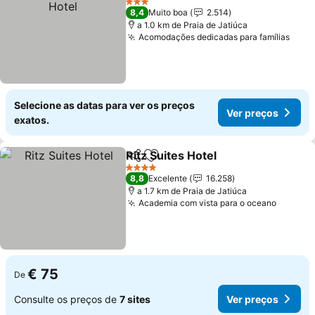
3 Estrelas
8,4
Muito boa
2.514
a 1.0 km de Praia de Jatiúca
Acomodações dedicadas para famílias
Ver 
Selecione as datas para ver os preços
Ver preços
exatos.
Ritz Suites Hotel
Partilhar
Adicionar aos favoritos
Ver preço
4 Estrelas
8,8
Excelente
16.258
a 1.7 km de Praia de Jatiúca
Academia com vista para o oceano
Ver pr
€ 75
De
Consulte os preços de
7 sites
Ver preços