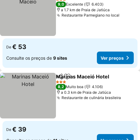
3 Estrelas
9,0
Excelente
6.403
a 1.7 km de Praia de Jatiúca
Restaurante Parmegiano no local
Ver preç
€ 53
De
Consulte os preços de
9 sites
Ver preços
Marinas Maceió Hotel
Partilhar
Adicionar aos favoritos
Ver 
3 Estrelas
8,2
Muito boa
4.106
a 0.3 km de Praia de Jatiúca
Restaurante de culinária brasileira
Ver pre
€ 39
De