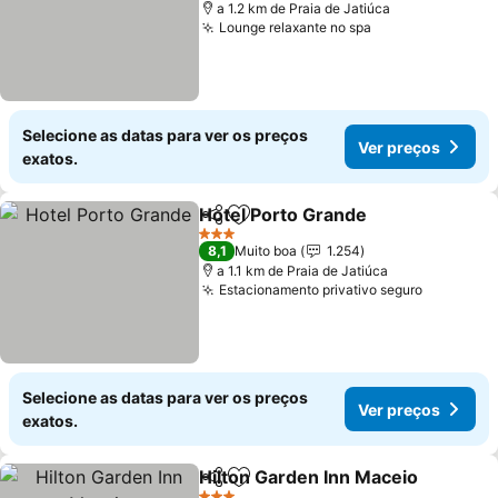
a 1.2 km de Praia de Jatiúca
Lounge relaxante no spa
Ver preços
Selecione as datas para ver os preços
Ver preços
exatos.
Hotel Porto Grande
Partilhar
Adicionar aos favoritos
Ver pr
3 Estrelas
8,1
Muito boa
1.254
a 1.1 km de Praia de Jatiúca
Estacionamento privativo seguro
Ver preç
Selecione as datas para ver os preços
Ver preços
exatos.
Hilton Garden Inn Maceio
Partilhar
Adicionar aos favoritos
V