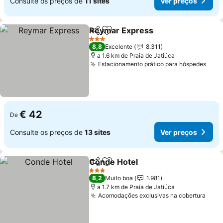
Consulte os preços de
11 sites
Ver preços
Reymar Express
Partilhar
Adicionar aos favoritos
Ver preço
3 Estrelas
8,8
Excelente
8.311
a 1.6 km de Praia de Jatiúca
Estacionamento prático para hóspedes
Ver 
€ 42
De
Consulte os preços de
13 sites
Ver preços
Conde Hotel
Partilhar
Adicionar aos favoritos
Ver preços
3 Estrelas
8,2
Muito boa
1.981
a 1.7 km de Praia de Jatiúca
Acomodações exclusivas na cobertura
Ver 