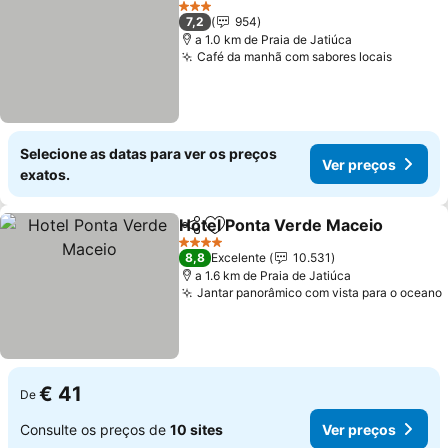
Ver pre
3 Estrelas
7,2
954
a 1.0 km de Praia de Jatiúca
Café da manhã com sabores locais
Ver pr
Selecione as datas para ver os preços
Ver preços
exatos.
Hotel Ponta Verde Maceio
Partilhar
Adicionar aos favoritos
4 Estrelas
8,8
Excelente
10.531
a 1.6 km de Praia de Jatiúca
Jantar panorâmico com vista para o oceano
€ 41
De
Consulte os preços de
10 sites
Ver preços