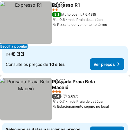
Expresso R1
Partilhar
Adicionar aos favoritos
Ver preços
2 Estrelas
8,1
Muito boa
6.438
a 0.6 km de Praia de Jatiúca
Pizzaria conveniente no térreo
Ver preço
Escolha popular
€ 33
De
Consulte os preços de
10 sites
Ver preços
Pousada Praia Bela
Partilhar
Adicionar aos favoritos
Maceió
Ver preços
3 Estrelas
7,4
2.697
a 0.7 km de Praia de Jatiúca
Estacionamento seguro no local
Ver preço
Selecione as datas para ver os preços