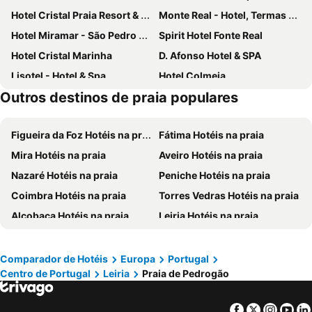
Hotel Cristal Praia Resort & SPA
Monte Real - Hotel, Termas & Spa
Hotel Miramar - São Pedro de Moel
Spirit Hotel Fonte Real
Hotel Cristal Marinha
D. Afonso Hotel & SPA
Lisotel - Hotel & Spa
Hotel Colmeia
Outros destinos de praia populares
Hotel Verde Pinho Bed&Breakfast
Marinha Garden Inn
Hotel Peninsular
Ouro Verde
Figueira da Foz Hotéis na praia
Fátima Hotéis na praia
Hotel Primavera
Beach House (Leirosa)
Mira Hotéis na praia
Aveiro Hotéis na praia
Hotel Lagoa do Linho
Hotel Santa Rita
Nazaré Hotéis na praia
Peniche Hotéis na praia
Hotel Villas da Fonte - Leisure & Nature
Casa Do Centro
Coimbra Hotéis na praia
Torres Vedras Hotéis na praia
Alcobaça Hotéis na praia
Leiria Hotéis na praia
Óbidos Hotéis na praia
Tomar Hotéis na praia
Santarém Hotéis na praia
Ílhavo Hotéis na praia
Comparador de Hotéis
Europa
Portugal
Centro de Portugal
Leiria
Praia de Pedrogão
Caldas da Rainha Hotéis na praia
São Pedro de Moel Hotéis na praia
Vieira de Leiria Hotéis na praia
Luso Hotéis na praia
Facebook
Twitter
Insta
Yo