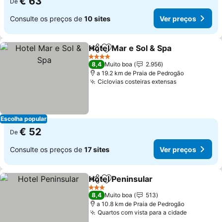
€ 63
De
Consulte os preços de
10 sites
Ver preços
Hotel Mar e Sol & Spa
Partilhar
Adicionar aos favoritos
Ver 
4 Estrelas
8,4
Muito boa
2.956
a 19.2 km de Praia de Pedrogão
Ciclovias costeiras extensas
Ver preços
Escolha popular
€ 52
De
Consulte os preços de
17 sites
Ver preços
Hotel Peninsular
Partilhar
Adicionar aos favoritos
Ver preço
3 Estrelas
8,4
Muito boa
513
a 10.8 km de Praia de Pedrogão
Quartos com vista para a cidade
Ver preç