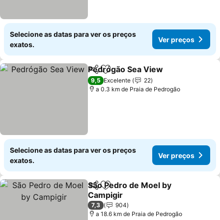
Selecione as datas para ver os preços
Ver preços
exatos.
Pedrógão Sea View
Partilhar
Adicionar aos favoritos
Ver pr
9,5
Excelente
22
a 0.3 km de Praia de Pedrogão
Selecione as datas para ver os preços
Ver preços
exatos.
São Pedro de Moel by
Partilhar
Adicionar aos favoritos
Campigir
Ver preços
7,3
904
a 18.6 km de Praia de Pedrogão