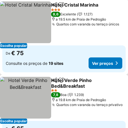
Hotel Cristal Marinha
Partilhar
Adicionar aos favoritos
Ver 
3 Estrelas
8,6
Excelente
1.127
a 19.5 km de Praia de Pedrogão
Quartos com varanda ou terraço únicos
Ver
Escolha popular
€ 75
De
Consulte os preços de
19 sites
Ver preços
Hotel Verde Pinho
Partilhar
Adicionar aos favoritos
Bed&Breakfast
Ver preços
2 Estrelas
7,8
Boa
1.239
a 19.8 km de Praia de Pedrogão
Quartos com varanda ou terraço privativo
Ve
Escolha popular