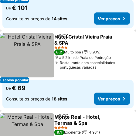
€ 101
De
Consulte os preços de
14 sites
Ver preços
Hotel Cristal Vieira Praia
Partilhar
Adicionar aos favoritos
& SPA
Ver preços
4 Estrelas
8,2
Muito boa
3.909
a 5.2 km de Praia de Pedrogão
Restaurante com especialidades
portuguesas variadas
Escolha popular
€ 69
De
Consulte os preços de
18 sites
Ver preços
Monte Real - Hotel,
Partilhar
Adicionar aos favoritos
Termas & Spa
Ver preços
4 Estrelas
9,1
Excelente
4.931