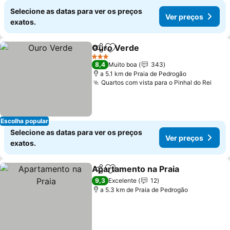
Selecione as datas para ver os preços
Ver preços
exatos.
Ouro Verde
Partilhar
Adicionar aos favoritos
Ver preços
3 Estrelas
8,4
Muito boa
343
a 5.1 km de Praia de Pedrogão
Quartos com vista para o Pinhal do Rei
Ver 
Escolha popular
Selecione as datas para ver os preços
Ver preços
exatos.
Apartamento na Praia
Partilhar
Adicionar aos favoritos
Ver 
9,3
Excelente
12
a 5.3 km de Praia de Pedrogão