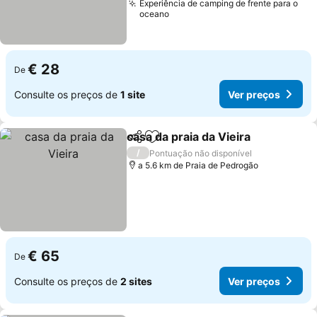
Experiência de camping de frente para o
oceano
€ 28
De
Consulte os preços de
1 site
Ver preços
casa da praia da Vieira
Partilhar
Adicionar aos favoritos
Ver
/
Pontuação não disponível
a 5.6 km de Praia de Pedrogão
€ 65
De
Consulte os preços de
2 sites
Ver preços