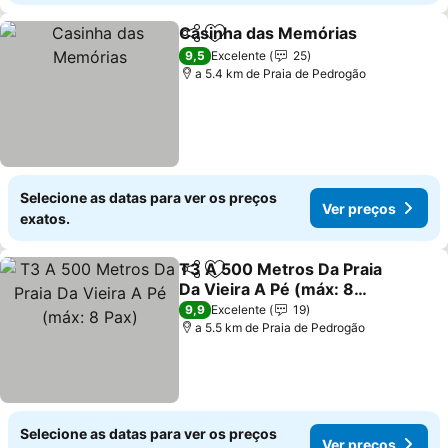
Casinha das Memórias
Partilhar
Adicionar aos favoritos
Ver
9,5
Excelente
25
a 5.4 km de Praia de Pedrogão
Selecione as datas para ver os preços
Ver preços
exatos.
T3 A 500 Metros Da Praia
Partilhar
Adicionar aos favoritos
Da Vieira A Pé (máx: 8
Pax)
Ver preços
9,9
Excelente
19
a 5.5 km de Praia de Pedrogão
Selecione as datas para ver os preços
Ver preços