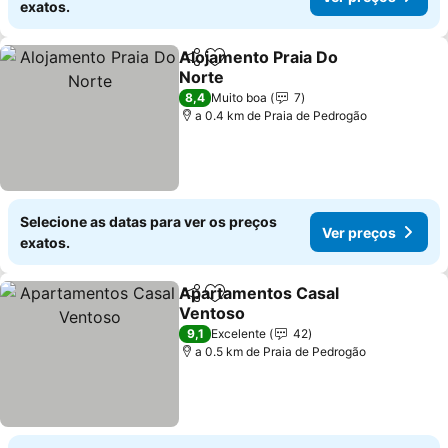
exatos.
Alojamento Praia Do
Partilhar
Adicionar aos favoritos
Norte
Ver preços
8,4
Muito boa
7
a 0.4 km de Praia de Pedrogão
Selecione as datas para ver os preços
Ver preços
exatos.
Apartamentos Casal
Partilhar
Adicionar aos favoritos
Ventoso
Ver preços
9,1
Excelente
42
a 0.5 km de Praia de Pedrogão