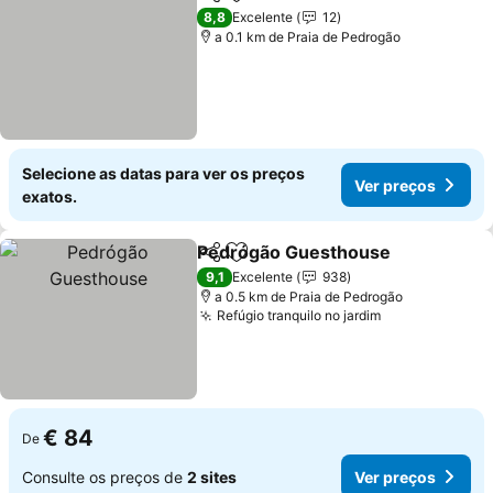
Partilhar
Adicionar aos favoritos
Ver preços
8,8
Excelente
12
a 0.1 km de Praia de Pedrogão
Selecione as datas para ver os preços
Ver preços
exatos.
Pedrógão Guesthouse
Partilhar
Adicionar aos favoritos
Ver
9,1
Excelente
938
a 0.5 km de Praia de Pedrogão
Refúgio tranquilo no jardim
Ver preços
€ 84
De
Consulte os preços de
2 sites
Ver preços