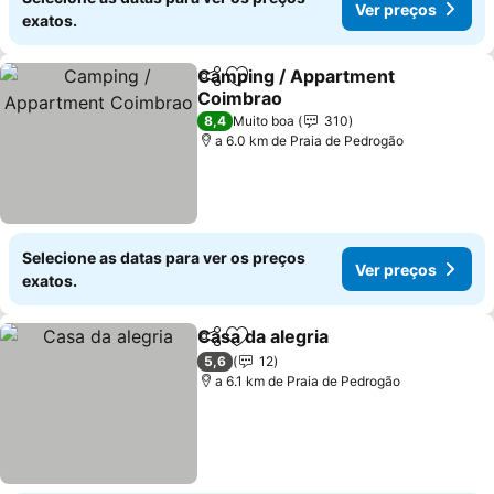
Ver preços
exatos.
Camping / Appartment
Partilhar
Adicionar aos favoritos
Coimbrao
Ver preços
8,4
Muito boa
310
a 6.0 km de Praia de Pedrogão
Selecione as datas para ver os preços
Ver preços
exatos.
Casa da alegria
Partilhar
Adicionar aos favoritos
Ver preços
5,6
12
a 6.1 km de Praia de Pedrogão