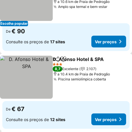
a 10.6 km de Praia de Pedrogão
Amplo spa termal e bem-estar
Ver preços
Escolha popular
€ 90
De
Consulte os preços de
17 sites
Ver preços
D. Afonso Hotel & SPA
Partilhar
Adicionar aos favoritos
Ver 
3 Estrelas
8,7
Excelente
2.107
a 10.4 km de Praia de Pedrogão
Piscina semiolímpica coberta
Ver preços
€ 67
De
Consulte os preços de
12 sites
Ver preços