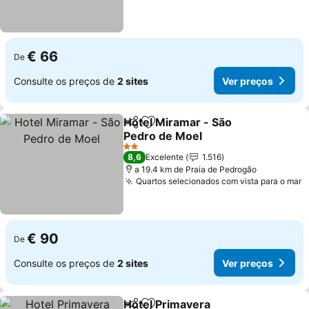
€ 66
De
Consulte os preços de
2 sites
Ver preços
Hotel Miramar - São
Partilhar
Adicionar aos favoritos
Pedro de Moel
Ver preços
2 Estrelas
8,6
Excelente
1.516
a 19.4 km de Praia de Pedrogão
Quartos selecionados com vista para o mar
V
€ 90
De
Consulte os preços de
2 sites
Ver preços
Hotel Primavera