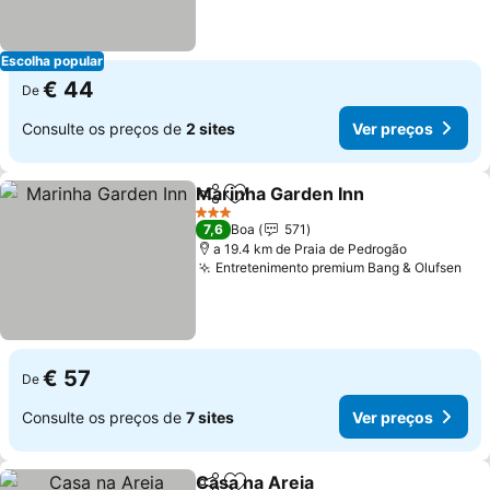
Escolha popular
€ 44
De
Consulte os preços de
2 sites
Ver preços
Marinha Garden Inn
Partilhar
Adicionar aos favoritos
Ver pr
3 Estrelas
7,6
Boa
571
a 19.4 km de Praia de Pedrogão
Entretenimento premium Bang & Olufsen
Ver
€ 57
De
Consulte os preços de
7 sites
Ver preços
Casa na Areia