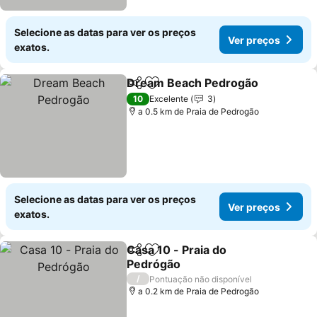
Selecione as datas para ver os preços
Ver preços
exatos.
Dream Beach Pedrogão
Partilhar
Adicionar aos favoritos
Ve
10
Excelente
3
a 0.5 km de Praia de Pedrogão
Selecione as datas para ver os preços
Ver preços
exatos.
Casa 10 - Praia do
Partilhar
Adicionar aos favoritos
Pedrógão
Ver preços
/
Pontuação não disponível
a 0.2 km de Praia de Pedrogão