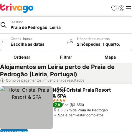
Favoritos
Iniciar
Me
Destino
Praia de Pedrogão, Leiria
Check-in/out
Hóspedes e quartos
Escolha as datas
2 hóspedes, 1 quarto.
Ordenar
Filtrar
Mapa
Alojamentos em Leiria perto de Praia de
Pedrogão (Leiria, Portugal)
Como os pagamentos influenciam os resultados
Hotel Cristal Praia Resort
Partilhar
Adicionar aos favoritos
& SPA
Ver preços
4 Estrelas
7,8
Boa
656
a 5.3 km de Praia de Pedrogão
Spa e bem-estar completos
Ver preços
Escolha popular