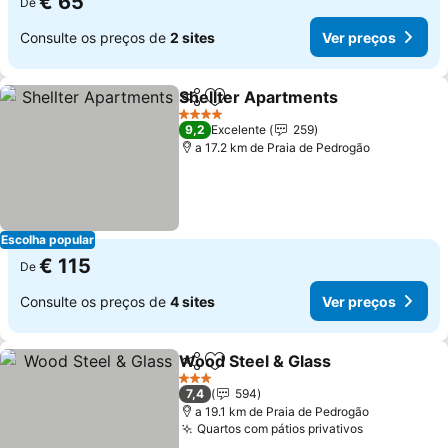
€ 65
De
Consulte os preços de
2 sites
Ver preços
Shellter Apartments
Partilhar
Adicionar aos favoritos
Ver p
4 Estrelas
9,2
Excelente
259
a 17.2 km de Praia de Pedrogão
Escolha popular
€ 115
De
Consulte os preços de
4 sites
Ver preços
Wood Steel & Glass
Partilhar
Adicionar aos favoritos
Ver pr
3 Estrelas
7,4
594
a 19.1 km de Praia de Pedrogão
Quartos com pátios privativos
Ver preços