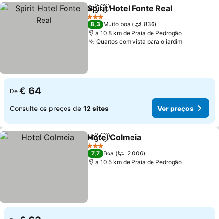
Spirit Hotel Fonte Real
Partilhar
Adicionar aos favoritos
Ver 
3 Estrelas
8,3
Muito boa
836
a 10.8 km de Praia de Pedrogão
Quartos com vista para o jardim
Ver preço
€ 64
De
Consulte os preços de
12 sites
Ver preços
Hotel Colmeia
Partilhar
Adicionar aos favoritos
Ver preços
3 Estrelas
7,7
Boa
2.006
a 10.5 km de Praia de Pedrogão