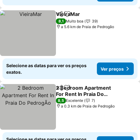
VieiraMar
Partilhar
Adicionar aos favoritos
Ver preços
8,1
Muito boa
39
a 5.6 km de Praia de Pedrogão
Selecione as datas para ver os preços
Ver preços
exatos.
2 Bedroom Apartment
Partilhar
Adicionar aos favoritos
For Rent In Praia Do
PedrogÃo
Ver preços
8,5
Excelente
7
a 0.3 km de Praia de Pedrogão
Selecione as datas para ver os preços