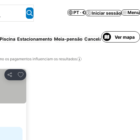
PT · €
Menu
Iniciar sessão
.
Ver mapa
Piscina
Estacionamento
Meia-pensão
Cancelamento gratuito
P
o os pagamentos influenciam os resultados
Adicionar aos favoritos
Partilhar