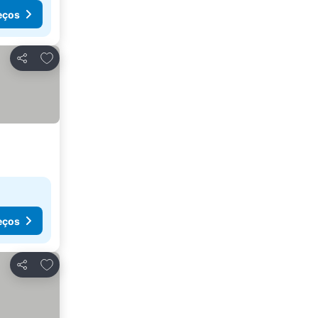
eços
Adicionar aos favoritos
Partilhar
eços
Adicionar aos favoritos
Partilhar