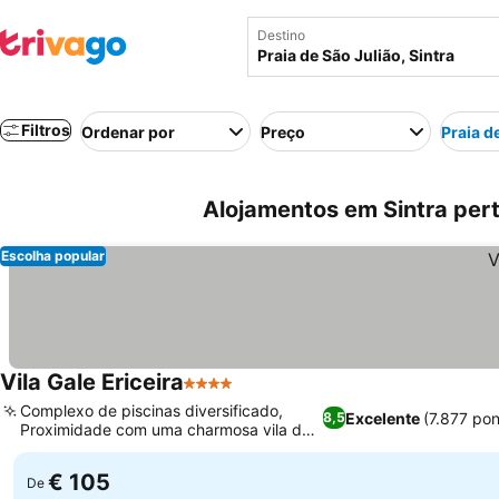
Destino
Filtros
Ordenar por
Preço
Praia d
Alojamentos em Sintra perto
Escolha popular
Vila Gale Ericeira
4 Estrelas
Complexo de piscinas diversificado,
Excelente
(7.877 po
8,5
Proximidade com uma charmosa vila de
pescadores
€ 105
De