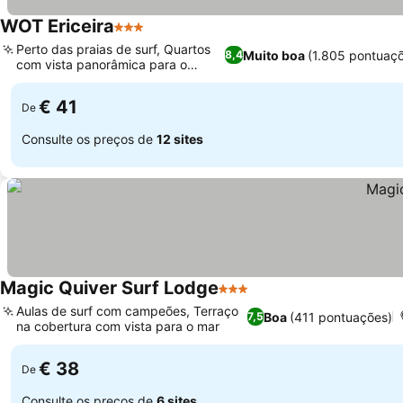
WOT Ericeira
3 Estrelas
Perto das praias de surf, Quartos
Muito boa
(1.805 pontuaç
8,4
com vista panorâmica para o
oceano
€ 41
De
Consulte os preços de
12 sites
Magic Quiver Surf Lodge
3 Estrelas
Aulas de surf com campeões, Terraço
Boa
(411 pontuações)
7,5
na cobertura com vista para o mar
€ 38
De
Consulte os preços de
6 sites