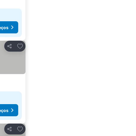
eços
Adicionar aos favoritos
Partilhar
eços
Adicionar aos favoritos
Partilhar