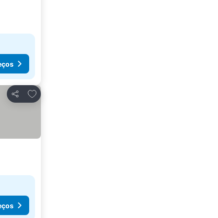
eços
Adicionar aos favoritos
Partilhar
eços