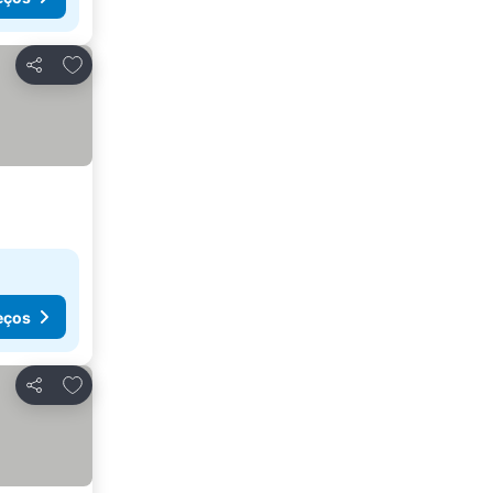
Adicionar aos favoritos
Partilhar
eços
Adicionar aos favoritos
Partilhar