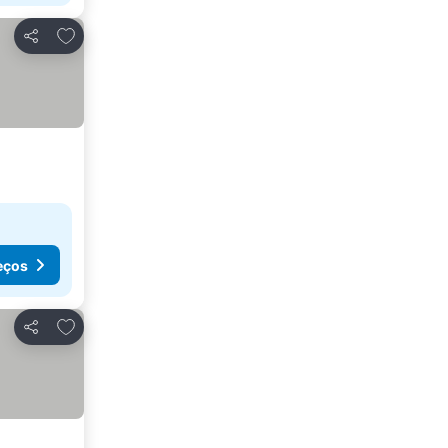
Adicionar aos favoritos
Partilhar
eços
Adicionar aos favoritos
Partilhar