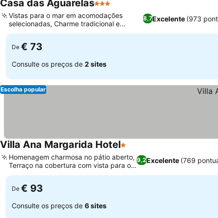
Casa das Aguarelas
3 Estrelas
Vistas para o mar em acomodações
Excelente
(973 pon
8,7
selecionadas, Charme tradicional e
reforma moderna
€ 73
De
Consulte os preços de
2 sites
Escolha popular
Villa Ana Margarida Hotel
1 Estrelas
Homenagem charmosa no pátio aberto,
Excelente
(769 pontu
9,2
Terraço na cobertura com vista para o
mar
€ 93
De
Consulte os preços de
6 sites