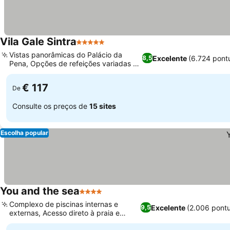
Vila Gale Sintra
5 Estrelas
Vistas panorâmicas do Palácio da
Excelente
(6.724 pont
8,5
Pena, Opções de refeições variadas e
saudáveis
€ 117
De
Consulte os preços de
15 sites
Escolha popular
You and the sea
4 Estrelas
Complexo de piscinas internas e
Excelente
(2.006 pont
9,5
externas, Acesso direto à praia e
reserva de surf