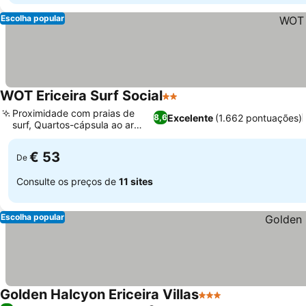
Escolha popular
WOT Ericeira Surf Social
2 Estrelas
Proximidade com praias de
Excelente
(1.662 pontuações)
8,6
surf, Quartos-cápsula ao ar
livre
€ 53
De
Consulte os preços de
11 sites
Escolha popular
Golden Halcyon Ericeira Villas
3 Estrelas