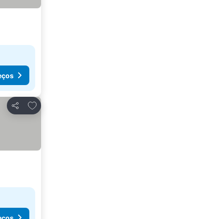
eços
Adicionar aos favoritos
Partilhar
eços