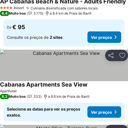
AP Cabanas Beach & Nature - Adults Friendly
Resort
Culinária diversificada com sabores locais
4 Estrelas
8,4
Muito boa
3.175
a 8.4 km de Praia do Barril
€ 95
De
Consulte os preços de
2 sites
Ver preços
Partilhar
Ad
Cabanas Apartments Sea View
Aparthotel
8,2
Muito boa
333
a 8.6 km de Praia do Barril
Selecione as datas para ver os preços
Ver preços
exatos.