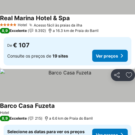
Real Marina Hotel & Spa
Hotel
Acesso fácil às praias da ilha
5 Estrelas
8,9
Excelente
9.392
a 16.3 km de Praia do Barril
€ 107
De
Consulte os preços de
19 sites
Ver preços
Partilhar
Ad
Barco Casa Fuzeta
Hotel
8,9
Excelente
215
a 6.6 km de Praia do Barril
Selecione as datas para ver os preços
Ver preços