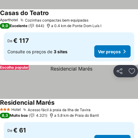
Casas do Teatro
Aparthotel
Cozinhas compactas bem equipadas
9,0
Excelente
644
a 0.4 km de Ponte Dom Luís I
€ 117
De
Consulte os preços de
3 sites
Ver preços
Escolha popular
Partilhar
Ad
Residencial Marés
Hotel
Acesso fácil à praia da Ilha de Tavira
3 Estrelas
8,3
Muito boa
4.321
a 5.8 km de Praia do Barril
€ 61
De