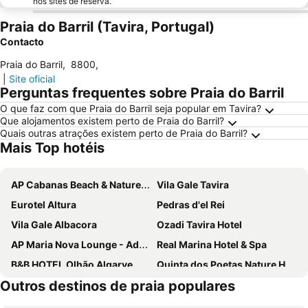
nos sites de reserva.
Praia do Barril (Tavira, Portugal)
Contacto
Praia do Barril
,
8800
,
|
Site oficial
Perguntas frequentes sobre Praia do Barril
O que faz com que Praia do Barril seja popular em Tavira?
Que alojamentos existem perto de Praia do Barril?
Quais outras atrações existem perto de Praia do Barril?
Mais Top hotéis
AP Cabanas Beach & Nature - Adults Friendly
Vila Gale Tavira
Eurotel Altura
Pedras d'el Rei
Vila Gale Albacora
Ozadi Tavira Hotel
AP Maria Nova Lounge - Adults Friendly
Real Marina Hotel & Spa
B&B HOTEL Olhão Algarve
Quinta dos Poetas Nature Hotel & Apartments
Outros destinos de praia populares
Pousada Palacio Estoi
Ho Feng Mi Yueh Motel
Hotel Don Rodrigues
Casa de Cacela