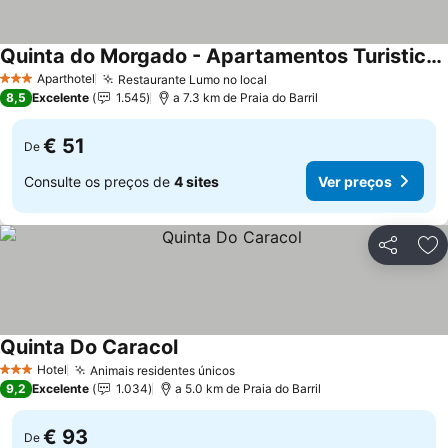
Quinta do Morgado - Apartamentos Turisticos Monte Da Eira
Aparthotel
Restaurante Lumo no local
3 Estrelas
8,5
Excelente
1.545
a 7.3 km de Praia do Barril
€ 51
De
Consulte os preços de
4 sites
Ver preços
Partilhar
Ad
Quinta Do Caracol
Hotel
Animais residentes únicos
3 Estrelas
9,2
Excelente
1.034
a 5.0 km de Praia do Barril
€ 93
De