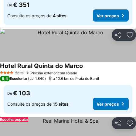
€ 351
De
Consulte os preços de
4 sites
Ver preços
Partilhar
Ad
Hotel Rural Quinta do Marco
Hotel
Piscina exterior com solário
4 Estrelas
9,4
Excelente
1.840
a 10.6 km de Praia do Barril
€ 103
De
Consulte os preços de
15 sites
Ver preços
Escolha popular
Partilhar
Ad