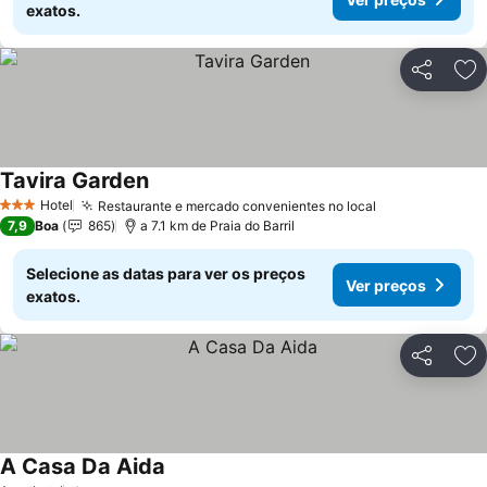
exatos.
Partilhar
Ad
Tavira Garden
Hotel
Restaurante e mercado convenientes no local
3 Estrelas
7,9
Boa
865
a 7.1 km de Praia do Barril
Selecione as datas para ver os preços
Ver preços
exatos.
Partilhar
Ad
A Casa Da Aida