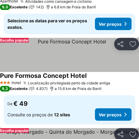
Aparthotel
Atividades como canoagem e ciclismo
9,0
Excelente
142
a 6.8 km de Praia do Barril
Selecione as datas para ver os preços
Ver preços
exatos.
Escolha popular
Partilhar
Ad
Pure Formosa Concept Hotel
Hotel
Localização privilegiada perto da cidade antiga
3 Estrelas
9,2
Excelente
4.837
a 15.6 km de Praia do Barril
€ 49
De
Consulte os preços de
12 sites
Ver preços
Escolha popular
Partilhar
Ad