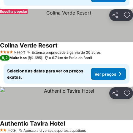
Escolha popular
Partilhar
Ad
Colina Verde Resort
Resort
Extensa propriedade algarvia de 30 acres
4 Estrelas
8,2
Muito boa
685
a 6.7 km de Praia do Barril
Selecione as datas para ver os preços
Ver preços
exatos.
Partilhar
Ad
Authentic Tavira Hotel
Hotel
Acesso a diversos esportes aquáticos
2 Estrelas