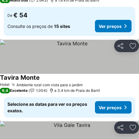
8,2
Muito boa
2.643
a 1.8 km de Praia do Barril
€ 54
De
Consulte os preços de
15 sites
Ver preços
Partilhar
Ad
Tavira Monte
Hotel
Ambiente rural com vista para o jardim
9,4
Excelente
1.004
a 3.4 km de Praia do Barril
Selecione as datas para ver os preços
Ver preços
exatos.
Partilhar
Ad