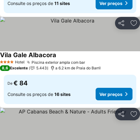
Consulte os preços de
11 sites
Ver preços
Partilhar
Ad
Vila Gale Albacora
Hotel
Piscina exterior ampla com bar
4 Estrelas
8,6
Excelente
5.443
a 6.2 km de Praia do Barril
€ 84
De
Consulte os preços de
16 sites
Ver preços
Partilhar
Ad