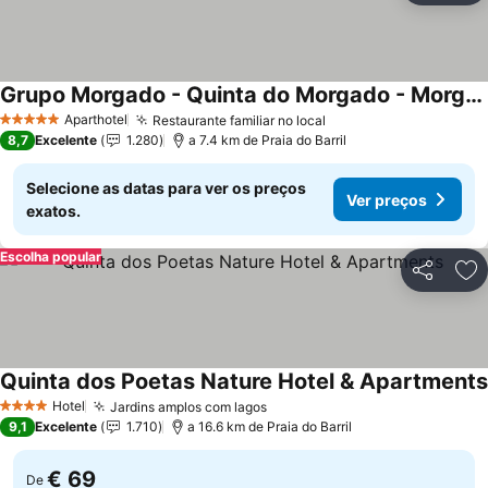
Grupo Morgado - Quinta do Morgado - Morgado House
Aparthotel
Restaurante familiar no local
5 Estrelas
8,7
Excelente
1.280
a 7.4 km de Praia do Barril
Selecione as datas para ver os preços
Ver preços
exatos.
Escolha popular
Partilhar
Ad
Quinta dos Poetas Nature Hotel & Apartments
Hotel
Jardins amplos com lagos
4 Estrelas
9,1
Excelente
1.710
a 16.6 km de Praia do Barril
€ 69
De