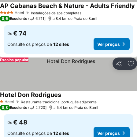
AP Cabanas Beach & Nature - Adults Friendly
Hotel
Instalações de spa completas
4 Estrelas
8,6
Excelente
6.711
a 8.4 km de Praia do Barril
€ 74
De
Consulte os preços de
12 sites
Ver preços
Escolha popular
Partilhar
Ad
Hotel Don Rodrigues
Hotel
Restaurante tradicional português adjacente
1 Estrelas
8,8
Excelente
2.720
a 5.4 km de Praia do Barril
€ 48
De
Consulte os preços de
12 sites
Ver preços