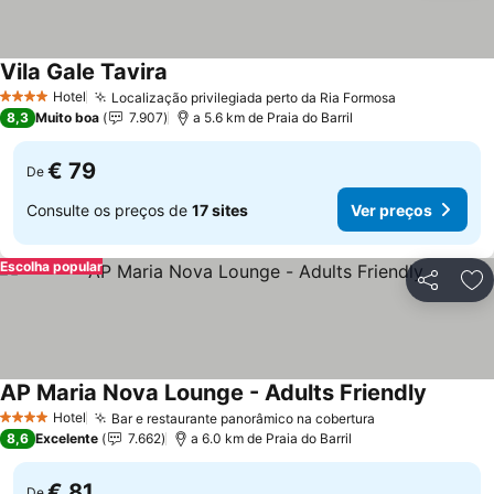
Vila Gale Tavira
Hotel
Localização privilegiada perto da Ria Formosa
4 Estrelas
8,3
Muito boa
7.907
a 5.6 km de Praia do Barril
€ 79
De
Consulte os preços de
17 sites
Ver preços
Escolha popular
Partilhar
Ad
AP Maria Nova Lounge - Adults Friendly
Hotel
Bar e restaurante panorâmico na cobertura
4 Estrelas
8,6
Excelente
7.662
a 6.0 km de Praia do Barril
€ 81
De