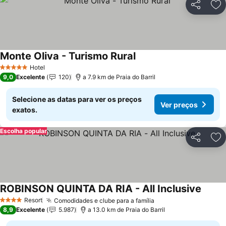
Partilhar
Ad
Monte Oliva - Turismo Rural
Hotel
5 Estrelas
9,0
Excelente
120
a 7.9 km de Praia do Barril
Selecione as datas para ver os preços
Ver preços
exatos.
Escolha popular
Partilhar
Ad
ROBINSON QUINTA DA RIA - All Inclusive
Resort
Comodidades e clube para a família
4 Estrelas
8,9
Excelente
5.987
a 13.0 km de Praia do Barril