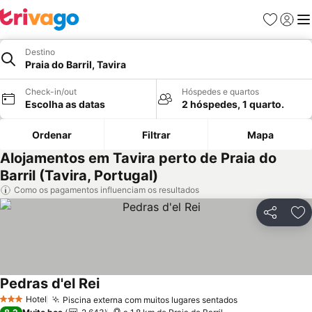
Favoritos
Iniciar
Me
Destino
Praia do Barril, Tavira
Check-in/out
Hóspedes e quartos
Escolha as datas
2 hóspedes, 1 quarto.
Ordenar
Filtrar
Mapa
Alojamentos em Tavira perto de Praia do
Barril (Tavira, Portugal)
Como os pagamentos influenciam os resultados
Partilhar
Ad
Pedras d'el Rei
Hotel
Piscina externa com muitos lugares sentados
3 Estrelas