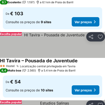
9,1
Excelente
1.197
a 6.1 km de Praia do Barril
€ 103
De
Consulte os preços de
9 sites
Ver preços
Escolha popular
Partilhar
Ad
HI Tavira – Pousada de Juventude
Hostel
Localização central privilegiada em Tavira
2 Estrelas
8,4
Muito boa
2.560
a 5.4 km de Praia do Barril
€ 54
De
Consulte os preços de
10 sites
Ver preços
Escolha popular