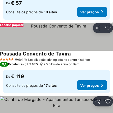
€ 57
De
Consulte os preços de
18 sites
Ver preços
Escolha popular
Partilhar
Ad
Pousada Convento de Tavira
Hotel
Localização privilegiada no centro histórico
5 Estrelas
9,1
Excelente
3.167
a 5.5 km de Praia do Barril
€ 119
De
Consulte os preços de
17 sites
Ver preços
Partilhar
Ad