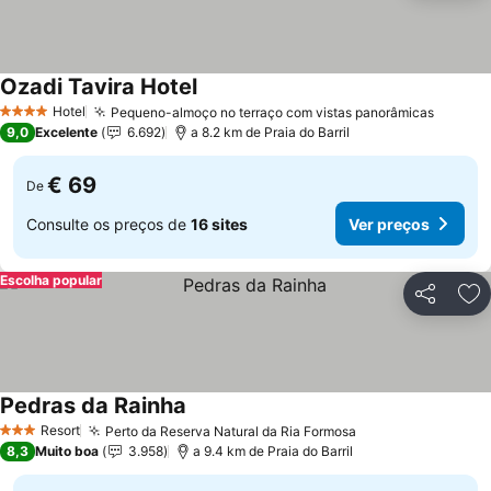
Ozadi Tavira Hotel
Hotel
Pequeno-almoço no terraço com vistas panorâmicas
4 Estrelas
9,0
Excelente
6.692
a 8.2 km de Praia do Barril
€ 69
De
Consulte os preços de
16 sites
Ver preços
Escolha popular
Partilhar
Ad
Pedras da Rainha
Resort
Perto da Reserva Natural da Ria Formosa
3 Estrelas
8,3
Muito boa
3.958
a 9.4 km de Praia do Barril