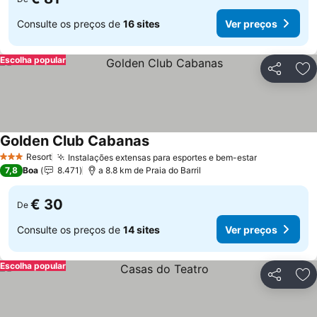
Consulte os preços de
16 sites
Ver preços
Escolha popular
Partilhar
Ad
Golden Club Cabanas
Resort
Instalações extensas para esportes e bem-estar
3 Estrelas
7,8
Boa
8.471
a 8.8 km de Praia do Barril
€ 30
De
Consulte os preços de
14 sites
Ver preços
Escolha popular
Partilhar
Ad