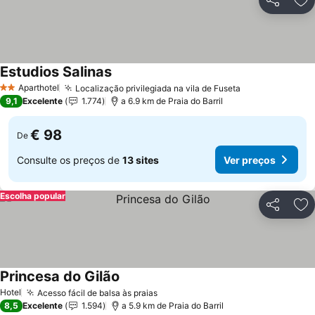
Partilhar
Ad
Estudios Salinas
Aparthotel
Localização privilegiada na vila de Fuseta
2 Estrelas
9,1
Excelente
1.774
a 6.9 km de Praia do Barril
€ 98
De
Consulte os preços de
13 sites
Ver preços
Escolha popular
Partilhar
Ad
Princesa do Gilão
Hotel
Acesso fácil de balsa às praias
8,5
Excelente
1.594
a 5.9 km de Praia do Barril