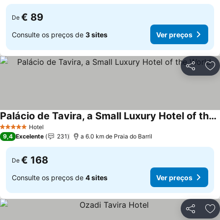
€ 89
De
Consulte os preços de
3 sites
Ver preços
Partilhar
Ad
Palácio de Tavira, a Small Luxury Hotel of the World
Hotel
5 Estrelas
9,4
Excelente
231
a 6.0 km de Praia do Barril
€ 168
De
Consulte os preços de
4 sites
Ver preços
Partilhar
Ad