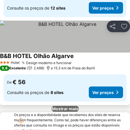
Consulte os preços de
12 sites
Ver preços
Partilhar
Ad
B&B HOTEL Olhão Algarve
Hotel
Design moderno e funcional
3 Estrelas
8,8
Excelente
2.488
a 15.3 km de Praia do Barril
€ 56
De
Consulte os preços de
8 sites
Ver preços
Mostrar mais
Os preços e a disponibilidade que recebemos dos sites de reserva
mudam frequentemente. Como tal, pode haver diferenças entre as
ofertas que consulta no trivago e os preços que estão disponíveis