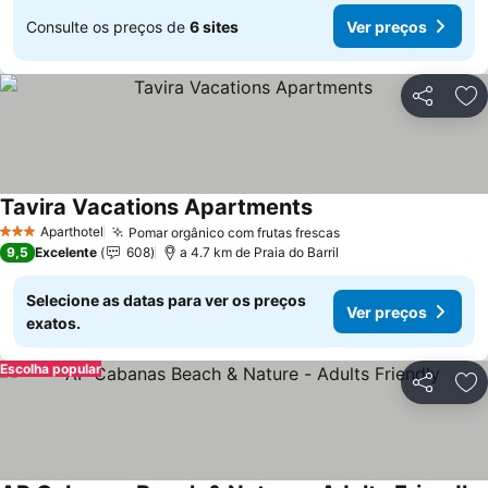
Consulte os preços de
6 sites
Ver preços
Partilhar
Ad
Tavira Vacations Apartments
Aparthotel
Pomar orgânico com frutas frescas
3 Estrelas
9,5
Excelente
608
a 4.7 km de Praia do Barril
Selecione as datas para ver os preços
Ver preços
exatos.
Escolha popular
Partilhar
Ad