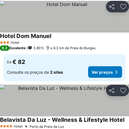
Partilhar
Ad
Hotel Dom Manuel
Hotel
3 Estrelas
9,2
Excelente
3.801
a 9.3 km de Praia do Burgau
€ 82
De
Consulte os preços de
2 sites
Ver preços
Partilhar
Ad
Belavista Da Luz - Wellness & Lifestyle Hotel
Hotel
Perto da Praia da Luz
4 Estrelas