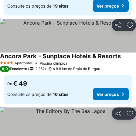
Consulte os preços de
19 sites
Ver preços
Partilhar
Ad
Ancora Park - Sunplace Hotels & Resorts
Aparthotel
Piscina olímpica
4 Estrelas
8,9
Excelente
2.262
a 8.8 km de Praia do Burgau
€ 49
De
Consulte os preços de
16 sites
Ver preços
Partilhar
Ad