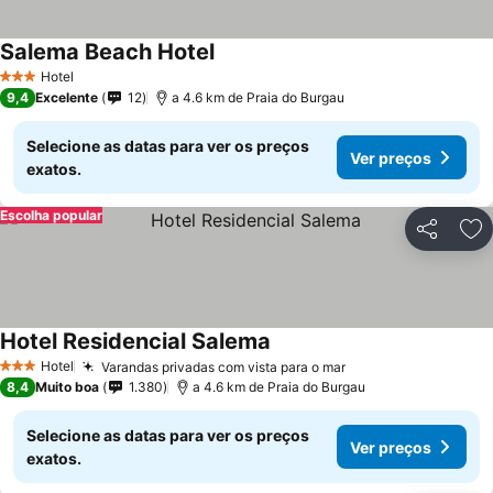
Salema Beach Hotel
Hotel
3 Estrelas
9,4
Excelente
12
a 4.6 km de Praia do Burgau
Selecione as datas para ver os preços
Ver preços
exatos.
Escolha popular
Partilhar
Ad
Hotel Residencial Salema
Hotel
Varandas privadas com vista para o mar
3 Estrelas
8,4
Muito boa
1.380
a 4.6 km de Praia do Burgau
Selecione as datas para ver os preços
Ver preços
exatos.