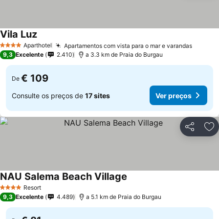
Vila Luz
Aparthotel
Apartamentos com vista para o mar e varandas
4 Estrelas
9,3
Excelente
2.410
a 3.3 km de Praia do Burgau
€ 109
De
Consulte os preços de
17 sites
Ver preços
Partilhar
Ad
NAU Salema Beach Village
Resort
4 Estrelas
9,3
Excelente
4.489
a 5.1 km de Praia do Burgau