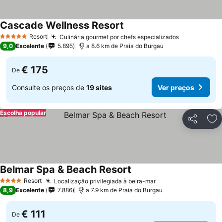
Cascade Wellness Resort
Resort
Culinária gourmet por chefs especializados
5 Estrelas
9,0
Excelente
5.895
a 8.6 km de Praia do Burgau
€ 175
De
Consulte os preços de
19 sites
Ver preços
Escolha popular
Partilhar
Ad
Belmar Spa & Beach Resort
Resort
Localização privilegiada à beira-mar
4 Estrelas
8,9
Excelente
7.886
a 7.9 km de Praia do Burgau
€ 111
De