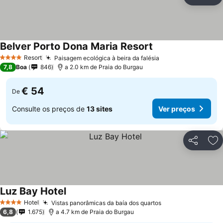
Partilhar
Ad
Belver Porto Dona Maria Resort
Resort
Paisagem ecológica à beira da falésia
4 Estrelas
7,8
Boa
846
a 2.0 km de Praia do Burgau
€ 54
De
Consulte os preços de
13 sites
Ver preços
Partilhar
Ad
Luz Bay Hotel
Hotel
Vistas panorâmicas da baía dos quartos
4 Estrelas
6,8
1.675
a 4.7 km de Praia do Burgau