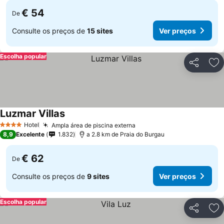
€ 54
De
Consulte os preços de
15 sites
Ver preços
Escolha popular
Partilhar
Ad
Luzmar Villas
Hotel
Ampla área de piscina externa
4 Estrelas
8,9
Excelente
1.832
a 2.8 km de Praia do Burgau
€ 62
De
Consulte os preços de
9 sites
Ver preços
Escolha popular
Partilhar
Ad