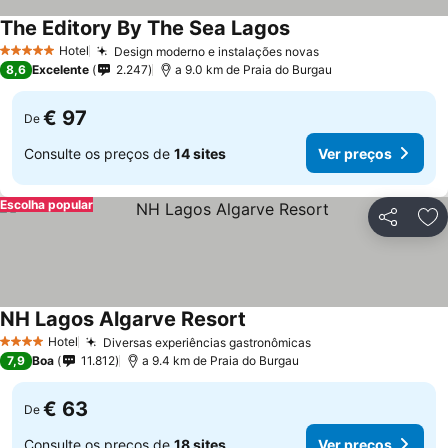
The Editory By The Sea Lagos
Hotel
Design moderno e instalações novas
5 Estrelas
8,6
Excelente
2.247
a 9.0 km de Praia do Burgau
€ 97
De
Consulte os preços de
14 sites
Ver preços
Escolha popular
Partilhar
Ad
NH Lagos Algarve Resort
Hotel
Diversas experiências gastronômicas
4 Estrelas
7,9
Boa
11.812
a 9.4 km de Praia do Burgau
€ 63
De
Consulte os preços de
18 sites
Ver preços