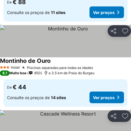
€ 88
De
Consulte os preços de
11 sites
Ver preços
Partilhar
Ad
Montinho de Ouro
Hotel
Piscinas separadas para todas as idades
3 Estrelas
8,1
Muito boa
850
a 3.5 km de Praia do Burgau
€ 44
De
Consulte os preços de
14 sites
Ver preços
Partilhar
Ad