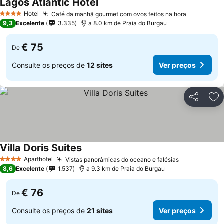
Lagos Atlantic Hotel
Hotel
Café da manhã gourmet com ovos feitos na hora
4 Estrelas
9,3
Excelente
3.335
a 8.0 km de Praia do Burgau
€ 75
De
Consulte os preços de
12 sites
Ver preços
Partilhar
Ad
Villa Doris Suites
Aparthotel
Vistas panorâmicas do oceano e falésias
4 Estrelas
8,6
Excelente
1.537
a 9.3 km de Praia do Burgau
€ 76
De
Consulte os preços de
21 sites
Ver preços