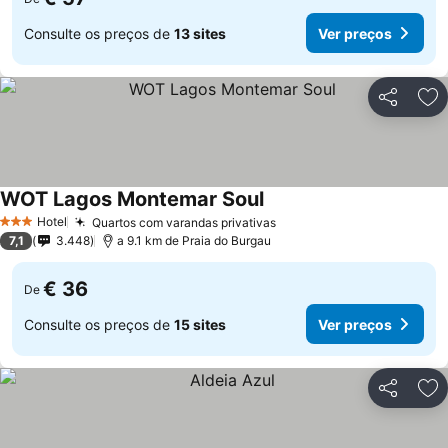
Consulte os preços de
13 sites
Ver preços
Partilhar
Ad
WOT Lagos Montemar Soul
Hotel
Quartos com varandas privativas
3 Estrelas
7,1
3.448
a 9.1 km de Praia do Burgau
€ 36
De
Consulte os preços de
15 sites
Ver preços
Partilhar
Ad