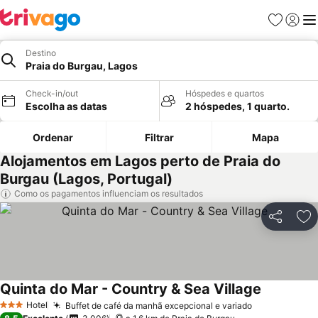
Favoritos
Iniciar
Me
Destino
Praia do Burgau, Lagos
Check-in/out
Hóspedes e quartos
Escolha as datas
2 hóspedes, 1 quarto.
Ordenar
Filtrar
Mapa
Alojamentos em Lagos perto de Praia do
Burgau (Lagos, Portugal)
Como os pagamentos influenciam os resultados
Partilhar
Ad
Quinta do Mar - Country & Sea Village
Hotel
Buffet de café da manhã excepcional e variado
3 Estrelas