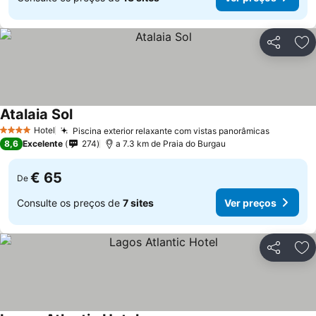
Partilhar
Ad
Atalaia Sol
Hotel
Piscina exterior relaxante com vistas panorâmicas
4 Estrelas
8,6
Excelente
274
a 7.3 km de Praia do Burgau
€ 65
De
Consulte os preços de
7 sites
Ver preços
Partilhar
Ad