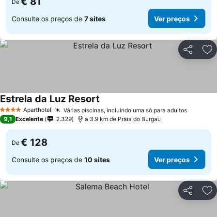
€ 81
De
Consulte os preços de
7 sites
Ver preços
Partilhar
Ad
Estrela da Luz Resort
Aparthotel
Várias piscinas, incluindo uma só para adultos
4 Estrelas
9,1
Excelente
2.329
a 3.9 km de Praia do Burgau
€ 128
De
Consulte os preços de
10 sites
Ver preços
Partilhar
Ad