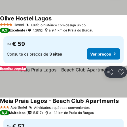
Olive Hostel Lagos
Hostel
Edifício histórico com design único
4 Estrelas
9,2
Excelente
1.289
a 9.4 km de Praia do Burgau
€ 59
De
Consulte os preços de
3 sites
Ver preços
Escolha popular
Partilhar
Ad
Meia Praia Lagos - Beach Club Apartments
Aparthotel
Atividades aquáticas convenientes
3 Estrelas
8,3
Muito boa
5.517
a 11.1 km de Praia do Burgau
€ 57
De