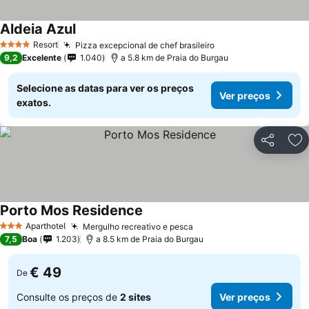
Aldeia Azul
Resort
Pizza excepcional de chef brasileiro
4 Estrelas
9,2
Excelente
1.040
a 5.8 km de Praia do Burgau
Selecione as datas para ver os preços
Ver preços
exatos.
Partilhar
Ad
Porto Mos Residence
Aparthotel
Mergulho recreativo e pesca
3 Estrelas
7,5
Boa
1.203
a 8.5 km de Praia do Burgau
€ 49
De
Consulte os preços de
2 sites
Ver preços