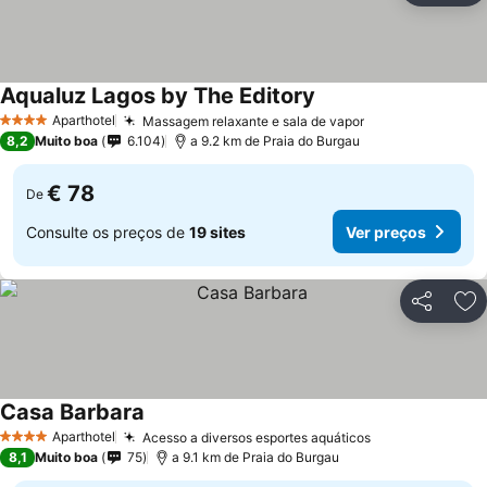
Aqualuz Lagos by The Editory
Aparthotel
Massagem relaxante e sala de vapor
4 Estrelas
8,2
Muito boa
6.104
a 9.2 km de Praia do Burgau
€ 78
De
Consulte os preços de
19 sites
Ver preços
Partilhar
Ad
Casa Barbara
Aparthotel
Acesso a diversos esportes aquáticos
4 Estrelas
8,1
Muito boa
75
a 9.1 km de Praia do Burgau