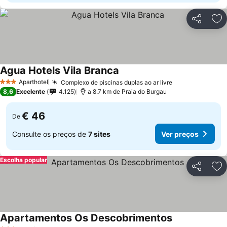
Partilhar
Ad
Agua Hotels Vila Branca
Aparthotel
Complexo de piscinas duplas ao ar livre
3 Estrelas
8,6
Excelente
4.125
a 8.7 km de Praia do Burgau
€ 46
De
Consulte os preços de
7 sites
Ver preços
Escolha popular
Partilhar
Ad
Apartamentos Os Descobrimentos