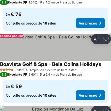
8,8
Excelente
1.546
a 4.2 km de Praia do Burgau
€ 76
De
Consulte os preços de
16 sites
Ver preços
Escolha popular
Partilhar
Ad
Boavista Golf & Spa - Bela Colina Holidays
Resort
Amplo spa e centro de bem-estar
5 Estrelas
9,2
Excelente
6.601
a 6.4 km de Praia do Burgau
€ 59
De
Consulte os preços de
10 sites
Ver preços