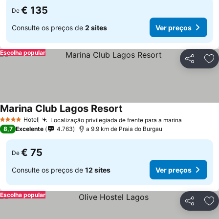
€ 135
De
Consulte os preços de
2 sites
Ver preços
Escolha popular
Partilhar
Ad
Marina Club Lagos Resort
Hotel
Localização privilegiada de frente para a marina
4 Estrelas
8,7
Excelente
4.763
a 9.9 km de Praia do Burgau
€ 75
De
Consulte os preços de
12 sites
Ver preços
Escolha popular
Partilhar
Ad