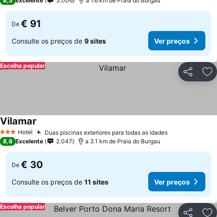
8,5
Excelente
3.006
a 1.6 km de Praia do Burgau
€ 91
De
Consulte os preços de
9 sites
Ver preços
Escolha popular
Partilhar
Ad
Vilamar
Hotel
Duas piscinas exteriores para todas as idades
3 Estrelas
8,6
Excelente
2.047
a 3.1 km de Praia do Burgau
€ 30
De
Consulte os preços de
11 sites
Ver preços
Escolha popular