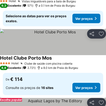
Hotel
Vistas inigualáveis para a baía de Burgau
3 Estrelas
9,3
Excelente
571
a 0.1 km de Praia do Burgau
Selecione as datas para ver os preços
Ver preços
exatos.
Partilhar
Ad
Hotel Clube Porto Mos
Hotel
Clube de saúde com piscina coberta
4 Estrelas
8,8
Excelente
2.721
a 8.0 km de Praia do Burgau
€ 114
De
Consulte os preços de
16 sites
Ver preços
Escolha popular
Partilhar
Ad