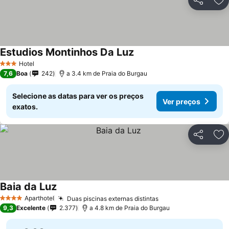
Partilhar
Ad
Estudios Montinhos Da Luz
Hotel
3 Estrelas
7,6
Boa
242
a 3.4 km de Praia do Burgau
Selecione as datas para ver os preços
Ver preços
exatos.
Partilhar
Ad
Baia da Luz
Aparthotel
Duas piscinas externas distintas
4 Estrelas
9,3
Excelente
2.377
a 4.8 km de Praia do Burgau