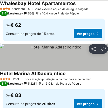
Whalesbay Hotel Apartamentos
Aparthotel
Piscina externa aquecida de água salgada
4 Estrelas
9,4
Excelente
556
a 10.4 km de Praia do Pópulo
€ 62
De
Consulte os preços de
15 sites
Ver preços
Partilhar
Ad
Hotel Marina Atl&acirc;ntico
Hotel
Localização privilegiada na marina e à beira-mar
4 Estrelas
8,7
Excelente
5.228
a 13.0 km de Praia do Pópulo
€ 83
De
Consulte os preços de
20 sites
Ver preços