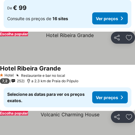
€ 99
De
Consulte os preços de
16 sites
Ver preços
Escolha popular
Partilhar
Ad
Hotel Ribeira Grande
Hotel
Restaurante e bar no local
1 Estrelas
7,2
252
a 2.3 km de Praia do Pópulo
Selecione as datas para ver os preços
Ver preços
exatos.
Escolha popular
Partilhar
Ad