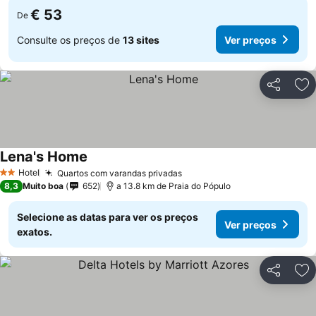
€ 53
De
Consulte os preços de
13 sites
Ver preços
Partilhar
Ad
Lena's Home
Hotel
Quartos com varandas privadas
2 Estrelas
8,3
Muito boa
652
a 13.8 km de Praia do Pópulo
Selecione as datas para ver os preços
Ver preços
exatos.
Partilhar
Ad