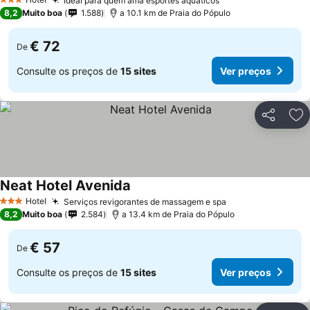
Ideal para quem ama esportes aquáticos
3 Estrelas
8,2
Muito boa
1.588
a 10.1 km de Praia do Pópulo
€ 72
De
Consulte os preços de
15 sites
Ver preços
Partilhar
Ad
Neat Hotel Avenida
Hotel
Serviços revigorantes de massagem e spa
3 Estrelas
8,2
Muito boa
2.584
a 13.4 km de Praia do Pópulo
€ 57
De
Consulte os preços de
15 sites
Ver preços