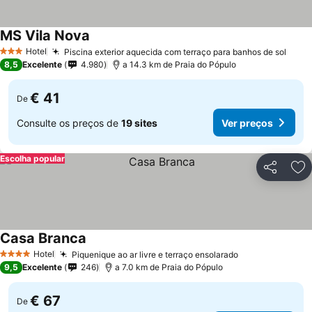
MS Vila Nova
Hotel
Piscina exterior aquecida com terraço para banhos de sol
3 Estrelas
8,5
Excelente
4.980
a 14.3 km de Praia do Pópulo
€ 41
De
Consulte os preços de
19 sites
Ver preços
Escolha popular
Partilhar
Ad
Casa Branca
Hotel
Piquenique ao ar livre e terraço ensolarado
4 Estrelas
9,5
Excelente
246
a 7.0 km de Praia do Pópulo
€ 67
De