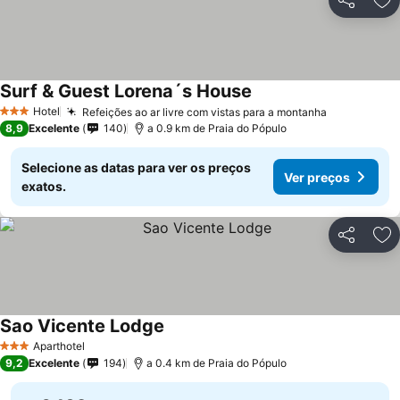
Partilhar
Ad
Surf & Guest Lorena´s House
Hotel
Refeições ao ar livre com vistas para a montanha
3 Estrelas
8,9
Excelente
140
a 0.9 km de Praia do Pópulo
Selecione as datas para ver os preços
Ver preços
exatos.
Partilhar
Ad
Sao Vicente Lodge
Aparthotel
3 Estrelas
9,2
Excelente
194
a 0.4 km de Praia do Pópulo