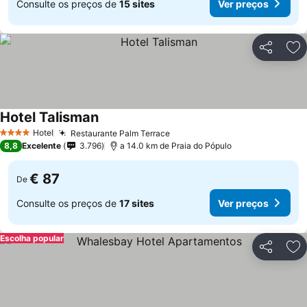
Consulte os preços de
15 sites
Ver preços
Partilhar
Ad
Hotel Talisman
Hotel
Restaurante Palm Terrace
4 Estrelas
8,8
Excelente
3.796
a 14.0 km de Praia do Pópulo
€ 87
De
Consulte os preços de
17 sites
Ver preços
Escolha popular
Partilhar
Ad