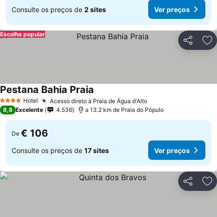
Consulte os preços de
2 sites
Ver preços
Escolha popular
Partilhar
Ad
Pestana Bahia Praia
Hotel
Acesso direto à Praia de Água d'Alto
4 Estrelas
8,8
Excelente
4.536
a 13.2 km de Praia do Pópulo
€ 106
De
Consulte os preços de
17 sites
Ver preços
Partilhar
Ad