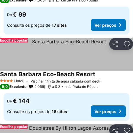
9,0
Excelente
4.008
a 1.7 km de Praia do Pópulo
€ 99
De
Consulte os preços de
17 sites
Ver preços
Escolha popular
Partilhar
Ad
Santa Barbara Eco-Beach Resort
Hotel
Piscina infinita de água salgada com deck
4 Estrelas
9,0
Excelente
2.059
a 0.3 km de Praia do Pópulo
€ 144
De
Consulte os preços de
16 sites
Ver preços
Escolha popular