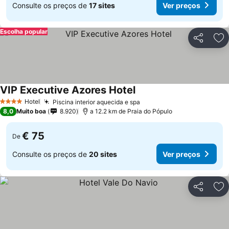
Consulte os preços de
17 sites
Ver preços
Escolha popular
Partilhar
Ad
VIP Executive Azores Hotel
Hotel
Piscina interior aquecida e spa
4 Estrelas
8,0
Muito boa
8.920
a 12.2 km de Praia do Pópulo
€ 75
De
Consulte os preços de
20 sites
Ver preços
Partilhar
Ad