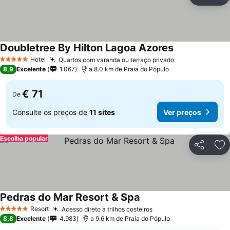
Partilhar
Ad
Doubletree By Hilton Lagoa Azores
Hotel
Quartos com varanda ou terraço privado
5 Estrelas
8,9
Excelente
1.067
a 8.0 km de Praia do Pópulo
€ 71
De
Consulte os preços de
11 sites
Ver preços
Escolha popular
Partilhar
Ad
Pedras do Mar Resort & Spa
Resort
Acesso direto a trilhos costeiros
5 Estrelas
8,8
Excelente
4.983
a 9.6 km de Praia do Pópulo