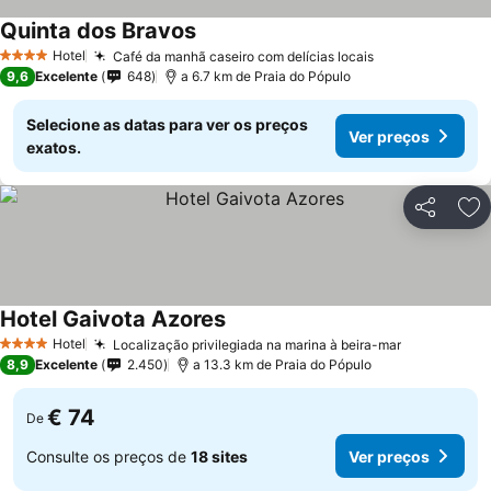
Quinta dos Bravos
Hotel
Café da manhã caseiro com delícias locais
4 Estrelas
9,6
Excelente
648
a 6.7 km de Praia do Pópulo
Selecione as datas para ver os preços
Ver preços
exatos.
Partilhar
Ad
Hotel Gaivota Azores
Hotel
Localização privilegiada na marina à beira-mar
4 Estrelas
8,9
Excelente
2.450
a 13.3 km de Praia do Pópulo
€ 74
De
Consulte os preços de
18 sites
Ver preços