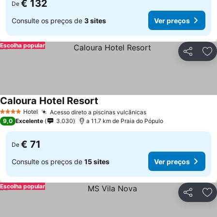
€ 132
De
Consulte os preços de
3 sites
Ver preços
Escolha popular
Partilhar
Ad
Caloura Hotel Resort
Hotel
Acesso direto a piscinas vulcânicas
4 Estrelas
9,0
Excelente
3.030
a 11.7 km de Praia do Pópulo
€ 71
De
Consulte os preços de
15 sites
Ver preços
Escolha popular
Partilhar
Ad