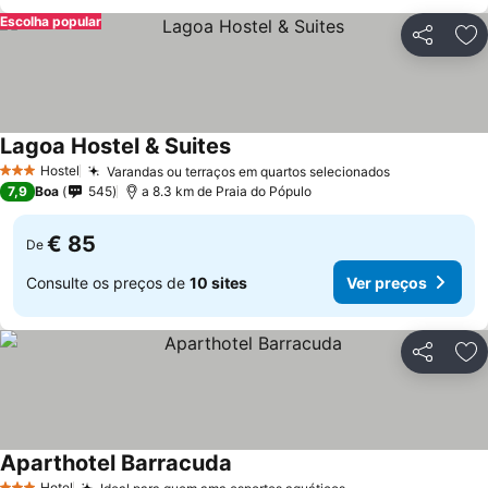
Escolha popular
Partilhar
Ad
Lagoa Hostel & Suites
Hostel
Varandas ou terraços em quartos selecionados
3 Estrelas
7,9
Boa
545
a 8.3 km de Praia do Pópulo
€ 85
De
Consulte os preços de
10 sites
Ver preços
Partilhar
Ad
Aparthotel Barracuda
Hotel