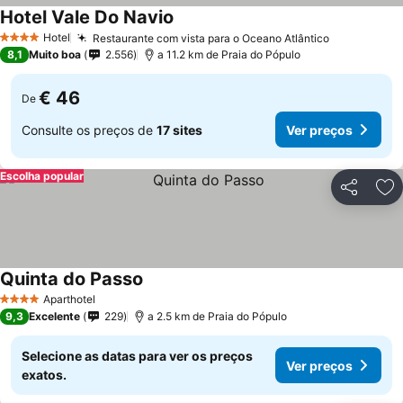
Hotel Vale Do Navio
Hotel
Restaurante com vista para o Oceano Atlântico
4 Estrelas
8,1
Muito boa
2.556
a 11.2 km de Praia do Pópulo
€ 46
De
Consulte os preços de
17 sites
Ver preços
Escolha popular
Partilhar
Ad
Quinta do Passo
Aparthotel
4 Estrelas
9,3
Excelente
229
a 2.5 km de Praia do Pópulo
Selecione as datas para ver os preços
Ver preços
exatos.