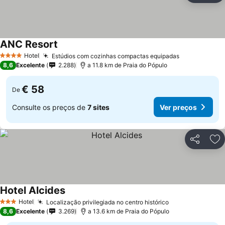
ANC Resort
Hotel
Estúdios com cozinhas compactas equipadas
4 Estrelas
8,6
Excelente
2.288
a 11.8 km de Praia do Pópulo
€ 58
De
Consulte os preços de
7 sites
Ver preços
Partilhar
Ad
Hotel Alcides
Hotel
Localização privilegiada no centro histórico
3 Estrelas
8,6
Excelente
3.269
a 13.6 km de Praia do Pópulo