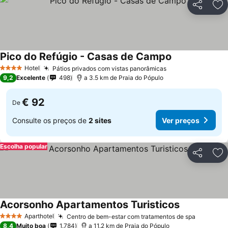
Partilhar
Ad
Pico do Refúgio - Casas de Campo
Hotel
Pátios privados com vistas panorâmicas
4 Estrelas
9,2
Excelente
498
a 3.5 km de Praia do Pópulo
€ 92
De
Consulte os preços de
2 sites
Ver preços
Escolha popular
Partilhar
Ad
Acorsonho Apartamentos Turisticos
Aparthotel
Centro de bem-estar com tratamentos de spa
4 Estrelas
8,4
Muito boa
1.784
a 11.2 km de Praia do Pópulo