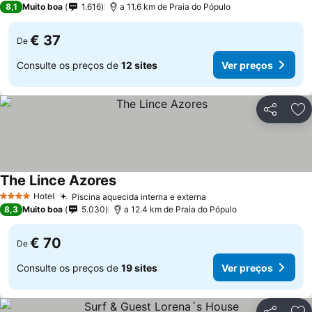
8,1
Muito boa
1.616
a 11.6 km de Praia do Pópulo
€ 37
De
Consulte os preços de
12 sites
Ver preços
Partilhar
Ad
The Lince Azores
Hotel
Piscina aquecida interna e externa
4 Estrelas
8,3
Muito boa
5.030
a 12.4 km de Praia do Pópulo
€ 70
De
Consulte os preços de
19 sites
Ver preços