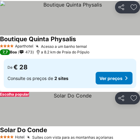
Partilhar
Ad
Boutique Quinta Physalis
Aparthotel
Acesso a um banho termal
4 Estrelas
7,7
Boa
473
a 8.2 km de Praia do Pópulo
€ 28
De
Consulte os preços de
2 sites
Ver preços
Escolha popular
Partilhar
Ad
Solar Do Conde
Hotel
Suítes com vista para as montanhas açorianas
4 Estrelas