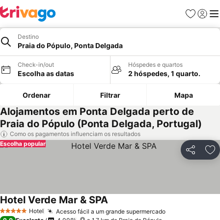
Favoritos
Iniciar
Me
Destino
Praia do Pópulo, Ponta Delgada
Check-in/out
Hóspedes e quartos
Escolha as datas
2 hóspedes, 1 quarto.
Ordenar
Filtrar
Mapa
Alojamentos em Ponta Delgada perto de
Praia do Pópulo (Ponta Delgada, Portugal)
Como os pagamentos influenciam os resultados
Escolha popular
Partilhar
Ad
Hotel Verde Mar & SPA
Hotel
Acesso fácil a um grande supermercado
5 Estrelas