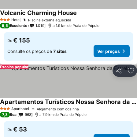
Volcanic Charming House
Hotel
Piscina externa aquecida
3 Estrelas
9,5
Excelente
1.019
a 1.9 km de Praia do Pópulo
€ 155
De
Consulte os preços de
7 sites
Ver preços
Escolha popular
Partilhar
Ad
Apartamentos Turísticos Nossa Senhora da Estrela
Aparthotel
Alojamento com cozinha
3 Estrelas
7,8
Boa
968
a 7.9 km de Praia do Pópulo
€ 53
De