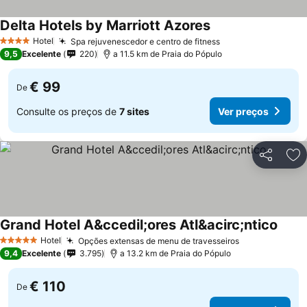
Delta Hotels by Marriott Azores
Hotel
Spa rejuvenescedor e centro de fitness
4 Estrelas
9,5
Excelente
220
a 11.5 km de Praia do Pópulo
€ 99
De
Consulte os preços de
7 sites
Ver preços
Partilhar
Ad
Grand Hotel A&ccedil;ores Atl&acirc;ntico
Hotel
Opções extensas de menu de travesseiros
5 Estrelas
9,4
Excelente
3.795
a 13.2 km de Praia do Pópulo
€ 110
De