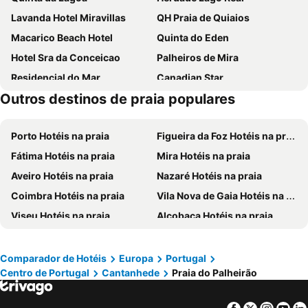
Lavanda Hotel Miravillas
QH Praia de Quiaios
Macarico Beach Hotel
Quinta do Eden
Hotel Sra da Conceicao
Palheiros de Mira
Residencial do Mar
Canadian Star
Outros destinos de praia populares
Avenida
Atlantic Spot Guest House
Albergaria Residencial Arcada
Lugar do Ourives Boutique Hotel
Porto Hotéis na praia
Figueira da Foz Hotéis na praia
GuestHouse O Cuco
O VIOLAS - Art Coffee & Guesthouse
Fátima Hotéis na praia
Mira Hotéis na praia
Buganvilias House
ComVida Quiaios
Aveiro Hotéis na praia
Nazaré Hotéis na praia
Coimbra Hotéis na praia
Vila Nova de Gaia Hotéis na praia
Viseu Hotéis na praia
Alcobaça Hotéis na praia
Leiria Hotéis na praia
São Pedro do Sul Hotéis na praia
Tomar Hotéis na praia
Matosinhos Hotéis na praia
Comparador de Hotéis
Europa
Portugal
Centro de Portugal
Cantanhede
Praia do Palheirão
Ílhavo Hotéis na praia
Seia Hotéis na praia
São Pedro de Moel Hotéis na praia
Vieira de Leiria Hotéis na praia
Facebook
Twitter
Insta
Yo