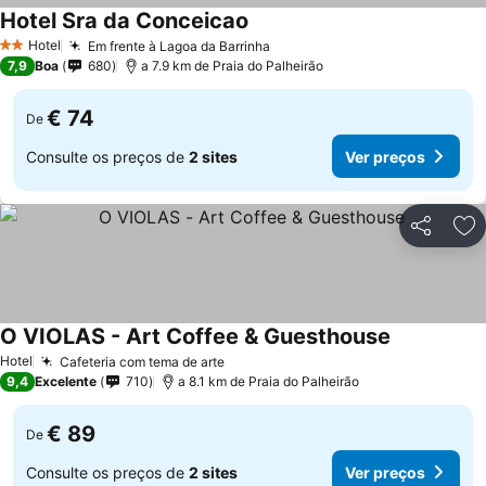
Hotel Sra da Conceicao
Hotel
Em frente à Lagoa da Barrinha
2 Estrelas
7,9
Boa
680
a 7.9 km de Praia do Palheirão
€ 74
De
Consulte os preços de
2 sites
Ver preços
Partilhar
Ad
O VIOLAS - Art Coffee & Guesthouse
Hotel
Cafeteria com tema de arte
9,4
Excelente
710
a 8.1 km de Praia do Palheirão
€ 89
De
Consulte os preços de
2 sites
Ver preços