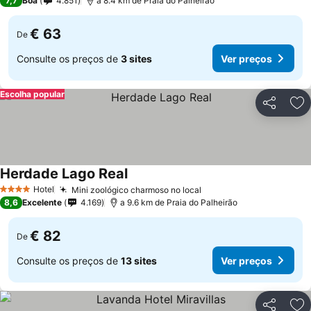
7,7
Boa
4.851
a 8.4 km de Praia do Palheirão
€ 63
De
Consulte os preços de
3 sites
Ver preços
Escolha popular
Partilhar
Ad
Herdade Lago Real
Hotel
Mini zoológico charmoso no local
4 Estrelas
8,6
Excelente
4.169
a 9.6 km de Praia do Palheirão
€ 82
De
Consulte os preços de
13 sites
Ver preços