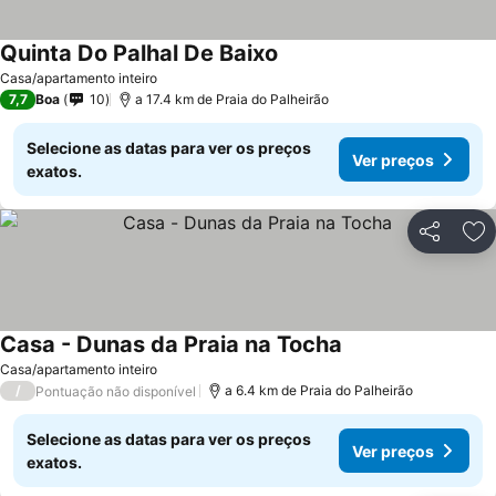
Quinta Do Palhal De Baixo
Casa/apartamento inteiro
7,7
Boa
10
a 17.4 km de Praia do Palheirão
Selecione as datas para ver os preços
Ver preços
exatos.
Partilhar
Ad
Casa - Dunas da Praia na Tocha
Casa/apartamento inteiro
/
a 6.4 km de Praia do Palheirão
Pontuação não disponível
Selecione as datas para ver os preços
Ver preços
exatos.