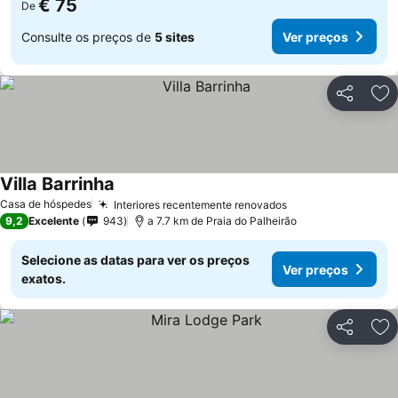
€ 75
De
Consulte os preços de
5 sites
Ver preços
Partilhar
Ad
Villa Barrinha
Casa de hóspedes
Interiores recentemente renovados
9,2
Excelente
943
a 7.7 km de Praia do Palheirão
Selecione as datas para ver os preços
Ver preços
exatos.
Partilhar
Ad