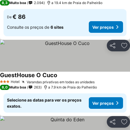
8,3
Muito boa
2.094
a 19.4 km de Praia do Palheirão
€ 86
De
Consulte os preços de
6 sites
Ver preços
Partilhar
Ad
GuestHouse O Cuco
Hotel
Varandas privativas em todas as unidades
3 Estrelas
8,0
Muito boa
263
a 7.9 km de Praia do Palheirão
Selecione as datas para ver os preços
Ver preços
exatos.
Partilhar
Ad