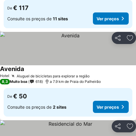
€ 117
De
Consulte os preços de
11 sites
Ver preços
Partilhar
Ad
Avenida
Hotel
Aluguel de bicicletas para explorar a região
8,3
Muito boa
618
a 7.9 km de Praia do Palheirão
€ 50
De
Consulte os preços de
2 sites
Ver preços
Partilhar
Ad