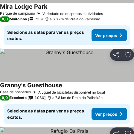
Mira Lodge Park
Parque de campismo
Variedade de desportos e atividades
8,0
Muito boa
738
a 6.8 km de Praia do Palheirão
Selecione as datas para ver os preços
Ver preços
exatos.
Partilhar
Ad
Granny's Guesthouse
Casa de hóspedes
Aluguel de bicicletas disponível no local
9,0
Excelente
1.030
a 7.8 km de Praia do Palheirão
Selecione as datas para ver os preços
Ver preços
exatos.