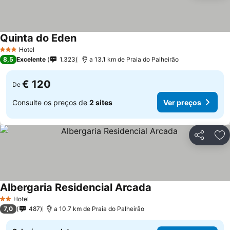
Quinta do Eden
Hotel
3 Estrelas
8,5
Excelente
1.323
a 13.1 km de Praia do Palheirão
€ 120
De
Consulte os preços de
2 sites
Ver preços
Partilhar
Ad
Albergaria Residencial Arcada
Hotel
2 Estrelas
7,0
487
a 10.7 km de Praia do Palheirão