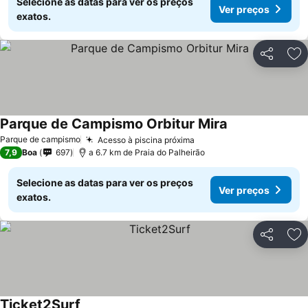
Selecione as datas para ver os preços
Ver preços
exatos.
Partilhar
Ad
Parque de Campismo Orbitur Mira
Parque de campismo
Acesso à piscina próxima
7,9
Boa
697
a 6.7 km de Praia do Palheirão
Selecione as datas para ver os preços
Ver preços
exatos.
Partilhar
Ad
Ticket2Surf