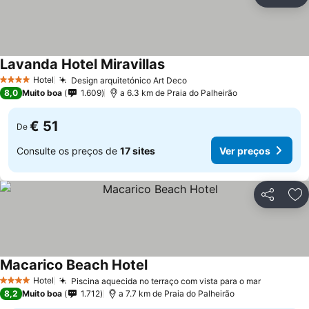
Partilhar
Ad
Lavanda Hotel Miravillas
Hotel
Design arquitetónico Art Deco
4 Estrelas
8,0
Muito boa
1.609
a 6.3 km de Praia do Palheirão
€ 51
De
Consulte os preços de
17 sites
Ver preços
Partilhar
Ad
Macarico Beach Hotel
Hotel
Piscina aquecida no terraço com vista para o mar
4 Estrelas
8,2
Muito boa
1.712
a 7.7 km de Praia do Palheirão