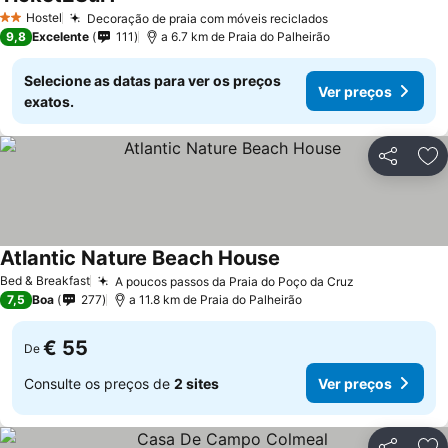
Hostel
Decoração de praia com móveis reciclados
2 Estrelas
9,8
Excelente
111
a 6.7 km de Praia do Palheirão
Selecione as datas para ver os preços
Ver preços
exatos.
Partilhar
Ad
Atlantic Nature Beach House
Bed & Breakfast
A poucos passos da Praia do Poço da Cruz
7,5
Boa
277
a 11.8 km de Praia do Palheirão
€ 55
De
Consulte os preços de
2 sites
Ver preços