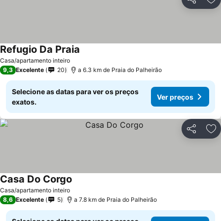
Partilhar
Ad
Refugio Da Praia
Casa/apartamento inteiro
9,3
Excelente
20
a 6.3 km de Praia do Palheirão
Selecione as datas para ver os preços
Ver preços
exatos.
Partilhar
Ad
Casa Do Corgo
Casa/apartamento inteiro
8,6
Excelente
5
a 7.8 km de Praia do Palheirão