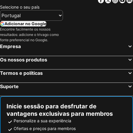
Luso Hotéis na praia
Maia Hotéis na praia
Selecione o seu país
Espinho Hotéis na praia
Marinha Grande Hotéis na praia
Mortágua Hotéis na praia
Lousã Hotéis na praia
Adicionar no Google
Curia Hotéis na praia
Pedrógão Grande Hotéis na praia
Encontre facilmente os nossos
resultados: adicione o trivago como
Águeda Hotéis na praia
Ovar Hotéis na praia
fonte preferencial no Google.
Empresa
Arouca Hotéis na praia
Santa Maria da Feira Hotéis na praia
São João da Madeira Hotéis na praia
Nelas Hotéis na praia
Os nossos produtos
Vagos Hotéis na praia
Batalha Hotéis na praia
Oliveira do Hospital Hotéis na praia
Tábua Hotéis na praia
Termos e políticas
Cinfaes Hotéis na praia
Ferreira do Zêzere Hotéis na praia
Suporte
Porto de Mós Hotéis na praia
Valongo Hotéis na praia
Inicie sessão para desfrutar de
vantagens exclusivas para membros
Personalize a sua experiência
Ofertas e preços para membros