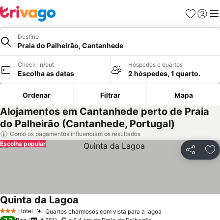
Favoritos
Iniciar
Me
Destino
Praia do Palheirão, Cantanhede
Check-in/out
Hóspedes e quartos
Escolha as datas
2 hóspedes, 1 quarto.
Ordenar
Filtrar
Mapa
Alojamentos em Cantanhede perto de Praia
do Palheirão (Cantanhede, Portugal)
Como os pagamentos influenciam os resultados
Escolha popular
Partilhar
Ad
Quinta da Lagoa
Hotel
Quartos charmosos com vista para a lagoa
3 Estrelas