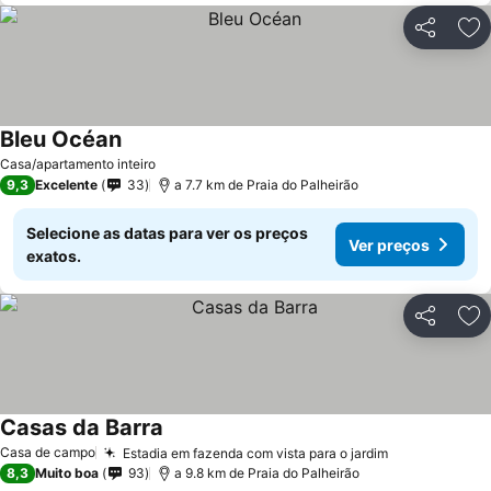
Partilhar
Ad
Bleu Océan
Casa/apartamento inteiro
9,3
Excelente
33
a 7.7 km de Praia do Palheirão
Selecione as datas para ver os preços
Ver preços
exatos.
Partilhar
Ad
Casas da Barra
Casa de campo
Estadia em fazenda com vista para o jardim
8,3
Muito boa
93
a 9.8 km de Praia do Palheirão