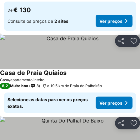
€ 130
De
Consulte os preços de
2 sites
Ver preços
Partilhar
Ad
Casa de Praia Quiaios
Casa/apartamento inteiro
8,2
Muito boa
8
a 19.5 km de Praia do Palheirão
Selecione as datas para ver os preços
Ver preços
exatos.
Partilhar
Ad