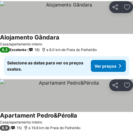
Partilhar
Ad
Alojamento Gândara
Casa/apartamento inteiro
9,2
Excelente
18
a 8.0 km de Praia do Palheirão
Selecione as datas para ver os preços
Ver preços
exatos.
Partilhar
Ad
Apartament Pedro&Pérolla
Casa/apartamento inteiro
6,9
15
a 19.8 km de Praia do Palheirão