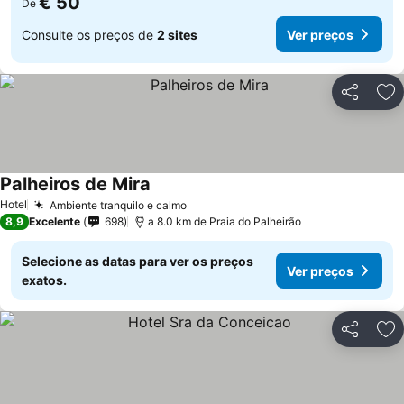
€ 50
De
Consulte os preços de
2 sites
Ver preços
Partilhar
Ad
Palheiros de Mira
Hotel
Ambiente tranquilo e calmo
8,9
Excelente
698
a 8.0 km de Praia do Palheirão
Selecione as datas para ver os preços
Ver preços
exatos.
Partilhar
Ad