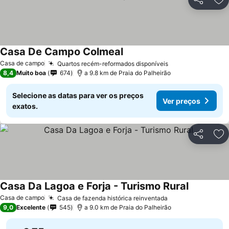
Partilhar
Ad
Casa De Campo Colmeal
Casa de campo
Quartos recém-reformados disponíveis
8,4
Muito boa
674
a 9.8 km de Praia do Palheirão
Selecione as datas para ver os preços
Ver preços
exatos.
Partilhar
Ad
Casa Da Lagoa e Forja - Turismo Rural
Casa de campo
Casa de fazenda histórica reinventada
9,0
Excelente
545
a 9.0 km de Praia do Palheirão