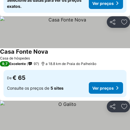
Selecione as datas para ver os preços
Ver preços
exatos.
Partilhar
Ad
Casa Fonte Nova
Casa de hóspedes
9,7
Excelente
97
a 18.8 km de Praia do Palheirão
€ 65
De
Consulte os preços de
5 sites
Ver preços
Partilhar
Ad