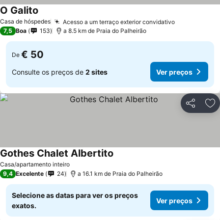
O Galito
Casa de hóspedes
Acesso a um terraço exterior convidativo
7,5
Boa
153
a 8.5 km de Praia do Palheirão
€ 50
De
Consulte os preços de
2 sites
Ver preços
Partilhar
Ad
Gothes Chalet Albertito
Casa/apartamento inteiro
9,4
Excelente
24
a 16.1 km de Praia do Palheirão
Selecione as datas para ver os preços
Ver preços
exatos.