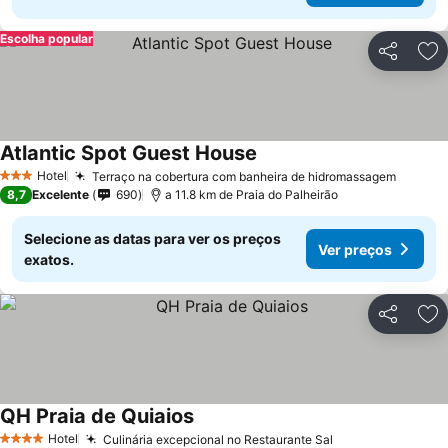
Escolha popular
Partilhar
Ad
Atlantic Spot Guest House
Hotel
Terraço na cobertura com banheira de hidromassagem
3 Estrelas
8,7
Excelente
690
a 11.8 km de Praia do Palheirão
Selecione as datas para ver os preços
Ver preços
exatos.
Partilhar
Ad
QH Praia de Quiaios
Hotel
Culinária excepcional no Restaurante Sal
4 Estrelas