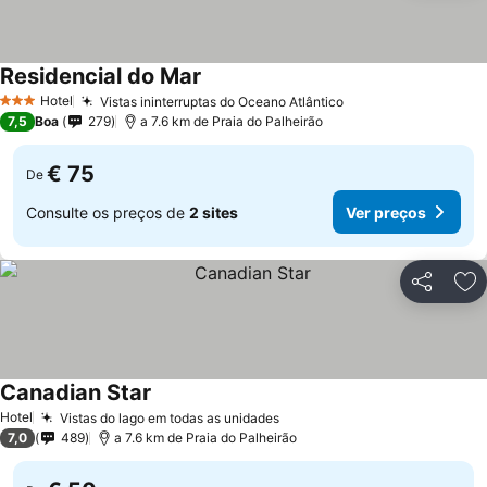
Residencial do Mar
Hotel
Vistas ininterruptas do Oceano Atlântico
3 Estrelas
7,5
Boa
279
a 7.6 km de Praia do Palheirão
€ 75
De
Consulte os preços de
2 sites
Ver preços
Partilhar
Ad
Canadian Star
Hotel
Vistas do lago em todas as unidades
7,0
489
a 7.6 km de Praia do Palheirão