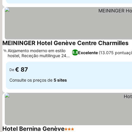
MEININGER Hotel Genève Centre Charmilles
Alojamento moderno em estilo
Excelente
(13.075 pontuaç
8,8
hostel, Receção multilingue 24
horas
€ 87
De
Consulte os preços de
5 sites
Hotel Bernina Genève