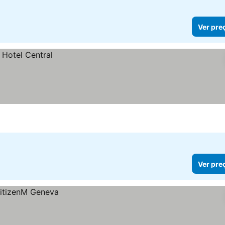
Ver pre
Ver pre