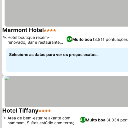
Marmont Hotel
4 Estrelas
Hotel boutique recém-
Muito boa
(3.811 pontuações
8,0
renovado, Bar e restaurante
elegantes
Selecione as datas para ver os preços exatos.
Hotel Tiffany
4 Estrelas
Área de bem-estar relaxante com
Muito boa
(4.034 pon
8,3
hammam, Suítes estúdio com terraços
privativos