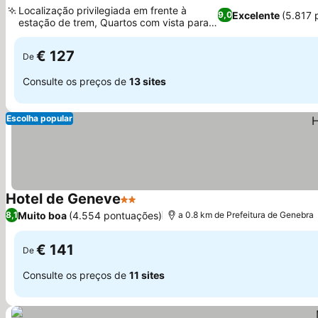
3 Estrelas
Localização privilegiada em frente à
Excelente
(5.817 
9,0
estação de trem, Quartos com vista para o
lago e a cidade
€ 127
De
Consulte os preços de
13 sites
Escolha popular
Hotel de Geneve
2 Estrelas
Muito boa
(4.554 pontuações)
8,1
a 0.8 km de Prefeitura de Genebra
€ 141
De
Consulte os preços de
11 sites