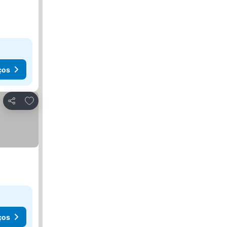
ços
Adicionar aos favoritos
Partilhar
ços