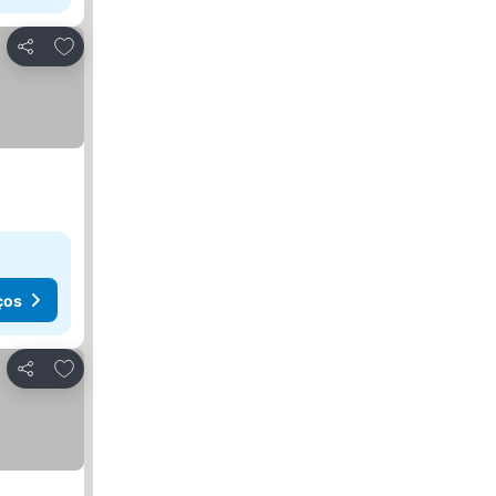
Adicionar aos favoritos
Partilhar
ços
Adicionar aos favoritos
Partilhar