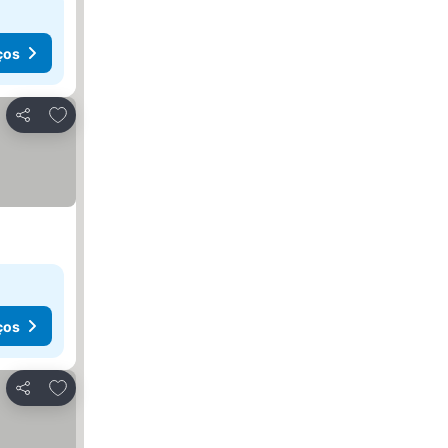
ços
Adicionar aos favoritos
Partilhar
ços
Adicionar aos favoritos
Partilhar