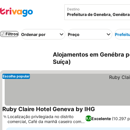
Destino
Filtros
Ordenar por
Preço
Prefeit
Alojamentos em Genébra pe
Suíça)
Escolha popular
Ruby Claire Hotel Geneva by IHG
Localização privilegiada no distrito
Excelente
(10.297 
9,0
comercial, Café da manhã caseiro com
diversas opções