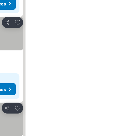
ços
Adicionar aos favoritos
Partilhar
ços
Adicionar aos favoritos
Partilhar