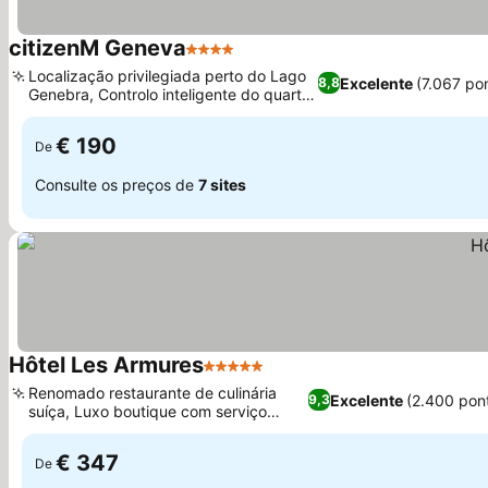
citizenM Geneva
4 Estrelas
Localização privilegiada perto do Lago
Excelente
(7.067 po
8,8
Genebra, Controlo inteligente do quarto
via iPad
€ 190
De
Consulte os preços de
7 sites
Hôtel Les Armures
5 Estrelas
Renomado restaurante de culinária
Excelente
(2.400 pon
9,3
suíça, Luxo boutique com serviço
personalizado
€ 347
De