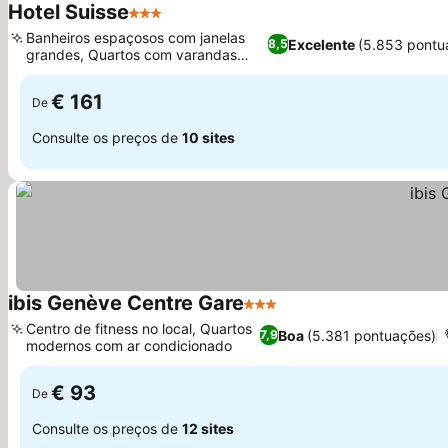
Hotel Suisse
3 Estrelas
Banheiros espaçosos com janelas
Excelente
(5.853 pontu
8,5
grandes, Quartos com varandas
privativas
€ 161
De
Consulte os preços de
10 sites
ibis Genève Centre Gare
3 Estrelas
Centro de fitness no local, Quartos
Boa
(5.381 pontuações)
7,9
modernos com ar condicionado
€ 93
De
Consulte os preços de
12 sites