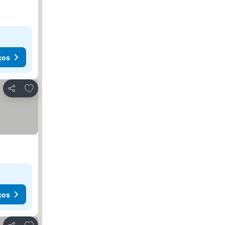
ços
Adicionar aos favoritos
Partilhar
ços
Adicionar aos favoritos