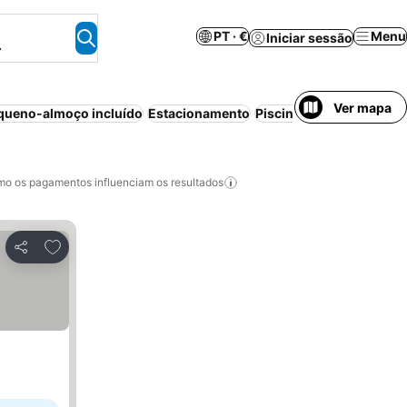
PT · €
Menu
Iniciar sessão
.
Ver mapa
queno-almoço incluído
Estacionamento
Piscina
Aparthotel
Ar c
o os pagamentos influenciam os resultados
Adicionar aos favoritos
Partilhar