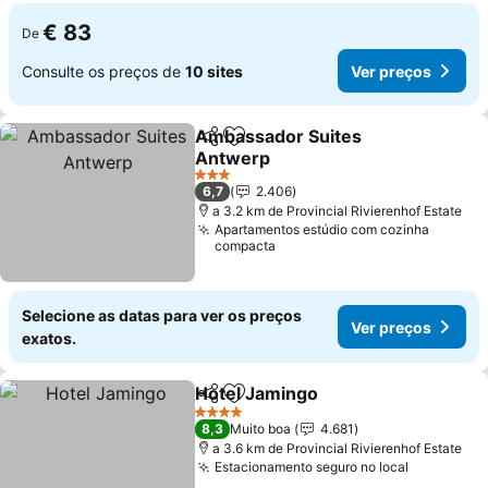
€ 83
De
Consulte os preços de
10 sites
Ver preços
Ambassador Suites
Partilhar
Adicionar aos favoritos
Antwerp
Ver preços
3 Estrelas
6,7
2.406
a 3.2 km de Provincial Rivierenhof Estate
Apartamentos estúdio com cozinha
compacta
Selecione as datas para ver os preços
Ver preços
exatos.
Hotel Jamingo
Partilhar
Adicionar aos favoritos
Ver preços
4 Estrelas
8,3
Muito boa
4.681
a 3.6 km de Provincial Rivierenhof Estate
Estacionamento seguro no local
Ver preço