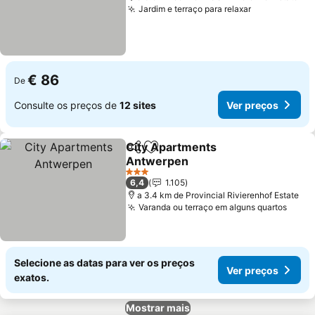
Jardim e terraço para relaxar
Ver preços
€ 86
De
Consulte os preços de
12 sites
Ver preços
City Apartments
Partilhar
Adicionar aos favoritos
Antwerpen
Ver preços
3 Estrelas
6,4
1.105
a 3.4 km de Provincial Rivierenhof Estate
Varanda ou terraço em alguns quartos
Ver 
Selecione as datas para ver os preços
Ver preços
exatos.
Mostrar mais