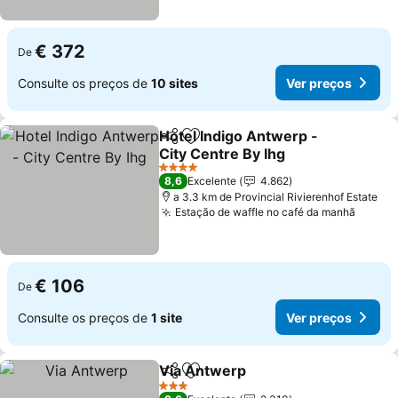
€ 372
De
Consulte os preços de
10 sites
Ver preços
Hotel Indigo Antwerp -
Partilhar
Adicionar aos favoritos
City Centre By Ihg
Ver preços
4 Estrelas
8,6
Excelente
4.862
a 3.3 km de Provincial Rivierenhof Estate
Estação de waffle no café da manhã
Ver p
€ 106
De
Consulte os preços de
1 site
Ver preços
Via Antwerp
Partilhar
Adicionar aos favoritos
Ver preços
3 Estrelas