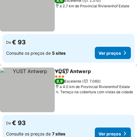
8,6
Excelente
2.310
a 2.7 km de Provincial Rivierenhof Estate
€ 93
De
Consulte os preços de
5 sites
Ver preços
YUST Antwerp
Partilhar
Adicionar aos favoritos
Ver preços
3 Estrelas
8,9
Excelente
7.060
a 4.0 km de Provincial Rivierenhof Estate
Terraço na cobertura com vistas da cidade
V
€ 93
De
Consulte os preços de
7 sites
Ver preços