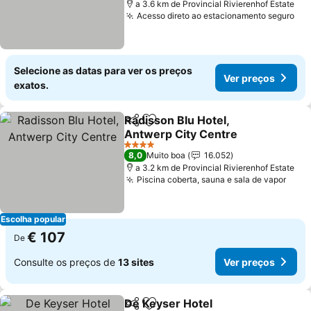
a 3.6 km de Provincial Rivierenhof Estate
Acesso direto ao estacionamento seguro
Ver
Selecione as datas para ver os preços
Ver preços
exatos.
Radisson Blu Hotel,
Partilhar
Adicionar aos favoritos
Antwerp City Centre
Ver preços
4 Estrelas
8,0
Muito boa
16.052
a 3.2 km de Provincial Rivierenhof Estate
Piscina coberta, sauna e sala de vapor
Ver 
Escolha popular
€ 107
De
Consulte os preços de
13 sites
Ver preços
De Keyser Hotel
Partilhar
Adicionar aos favoritos