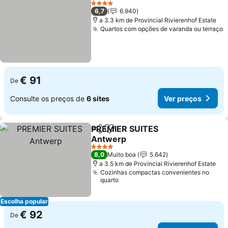
Ver preço
4 Estrelas
6,7
6.940
a 3.3 km de Provincial Rivierenhof Estate
Quartos com opções de varanda ou terraço
V
€ 91
De
Consulte os preços de
6 sites
Ver preços
PREMIER SUITES
Partilhar
Adicionar aos favoritos
Antwerp
Ver preços
4 Estrelas
8,0
Muito boa
5.642
a 3.5 km de Provincial Rivierenhof Estate
Cozinhas compactas convenientes no
quarto
Escolha popular
€ 92
De