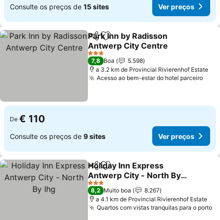
Consulte os preços de
15 sites
Ver preços
Park Inn by Radisson
Partilhar
Adicionar aos favoritos
Antwerp City Centre
Ver preços
3 Estrelas
7,8
Boa
5.598
a 3.2 km de Provincial Rivierenhof Estate
Acesso ao bem-estar do hotel parceiro
Ver 
€ 110
De
Consulte os preços de
9 sites
Ver preços
Holiday Inn Express
Partilhar
Adicionar aos favoritos
Antwerp City - North By
Ihg
Ver preços
3 Estrelas
8,2
Muito boa
8.267
a 4.1 km de Provincial Rivierenhof Estate
Quartos com vistas tranquilas para o porto
Ve