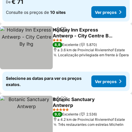
€ 71
De
Consulte os preços de
10 sites
Ver preços
Holiday Inn Express
Partilhar
Adicionar aos favoritos
Antwerp - City Centre By
Ihg
Ver preços
3 Estrelas
8,8
Excelente
5.870
a 3.6 km de Provincial Rivierenhof Estate
Localização privilegiada em frente à Ópera
V
Selecione as datas para ver os preços
Ver preços
exatos.
Botanic Sanctuary
Partilhar
Adicionar aos favoritos
Antwerp
Ver preços
5 Estrelas
9,0
Excelente
2.536
a 4.2 km de Provincial Rivierenhof Estate
Três restaurantes com estrelas Michelin
Ver