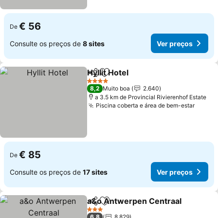
€ 56
De
Consulte os preços de
8 sites
Ver preços
Hyllit Hotel
Partilhar
Adicionar aos favoritos
Ver preços
4 Estrelas
8,2
Muito boa
2.640
a 3.5 km de Provincial Rivierenhof Estate
Piscina coberta e área de bem-estar
Ver p
€ 85
De
Consulte os preços de
17 sites
Ver preços
a&o Antwerpen Centraal
Partilhar
Adicionar aos favoritos
V
3 Estrelas
6,8
8.829