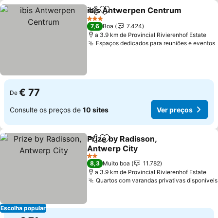
ibis Antwerpen Centrum
Partilhar
Adicionar aos favoritos
V
3 Estrelas
7,6
Boa
7.424
a 3.9 km de Provincial Rivierenhof Estate
Espaços dedicados para reuniões e eventos
€ 77
De
Consulte os preços de
10 sites
Ver preços
Prize by Radisson,
Partilhar
Adicionar aos favoritos
Antwerp City
Ver preços
2 Estrelas
8,3
Muito boa
11.782
a 3.9 km de Provincial Rivierenhof Estate
Quartos com varandas privativas disponíveis
Escolha popular