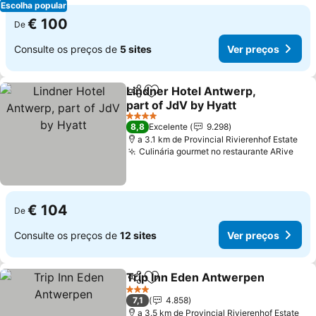
Escolha popular
€ 100
De
Consulte os preços de
5 sites
Ver preços
Lindner Hotel Antwerp,
Partilhar
Adicionar aos favoritos
part of JdV by Hyatt
Ver preços
4 Estrelas
8,8
Excelente
9.298
a 3.1 km de Provincial Rivierenhof Estate
Culinária gourmet no restaurante ARive
Ver 
€ 104
De
Consulte os preços de
12 sites
Ver preços
Trip Inn Eden Antwerpen
Partilhar
Adicionar aos favoritos
V
3 Estrelas
7,1
4.858
a 3.5 km de Provincial Rivierenhof Estate