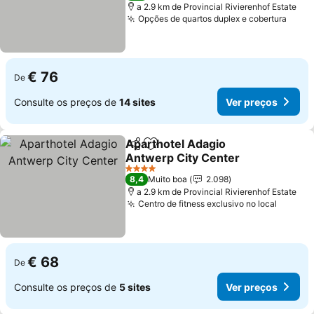
a 2.9 km de Provincial Rivierenhof Estate
Opções de quartos duplex e cobertura
Ver 
€ 76
De
Consulte os preços de
14 sites
Ver preços
Aparthotel Adagio
Partilhar
Adicionar aos favoritos
Antwerp City Center
Ver preços
4 Estrelas
8,4
Muito boa
2.098
a 2.9 km de Provincial Rivierenhof Estate
Centro de fitness exclusivo no local
Ver pr
€ 68
De
Consulte os preços de
5 sites
Ver preços