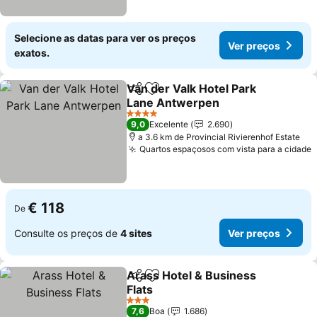
Selecione as datas para ver os preços
Ver preços
exatos.
Van der Valk Hotel Park
Partilhar
Adicionar aos favoritos
Lane Antwerpen
Ver preços
4 Estrelas
9,0
Excelente
2.690
a 3.6 km de Provincial Rivierenhof Estate
Quartos espaçosos com vista para a cidade
V
€ 118
De
Consulte os preços de
4 sites
Ver preços
Arass Hotel & Business
Partilhar
Adicionar aos favoritos
Flats
Ver preços
3 Estrelas
7,6
Boa
1.686