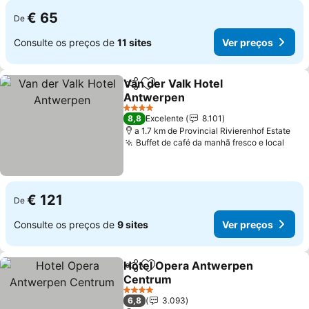
€ 65
De
Consulte os preços de
11 sites
Ver preços
Van der Valk Hotel
Partilhar
Adicionar aos favoritos
Antwerpen
Ver preços
4 Estrelas
8,8
Excelente
8.101
a 1.7 km de Provincial Rivierenhof Estate
Buffet de café da manhã fresco e local
Ver 
€ 121
De
Consulte os preços de
9 sites
Ver preços
Hotel Opera Antwerpen
Partilhar
Adicionar aos favoritos
Centrum
Ver preços
4 Estrelas
6,8
3.093