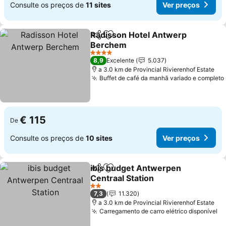
Consulte os preços de
11 sites
Ver preços
Radisson Hotel Antwerp
Partilhar
Adicionar aos favoritos
Berchem
Ver preços
4 Estrelas
8,9
Excelente
5.037
a 3.0 km de Provincial Rivierenhof Estate
Buffet de café da manhã variado e completo
€ 115
De
Consulte os preços de
10 sites
Ver preços
ibis budget Antwerpen
Partilhar
Adicionar aos favoritos
Centraal Station
Ver preços
2 Estrelas
7,3
11.320
a 3.0 km de Provincial Rivierenhof Estate
Carregamento de carro elétrico disponível
Ve