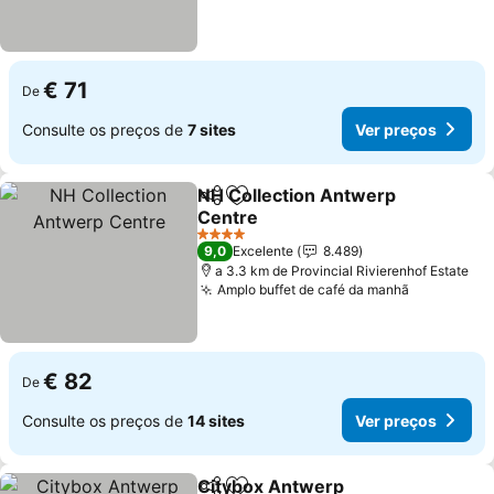
€ 71
De
Consulte os preços de
7 sites
Ver preços
NH Collection Antwerp
Partilhar
Adicionar aos favoritos
Centre
Ver preços
4 Estrelas
9,0
Excelente
8.489
a 3.3 km de Provincial Rivierenhof Estate
Amplo buffet de café da manhã
Ver preço
€ 82
De
Consulte os preços de
14 sites
Ver preços
Citybox Antwerp