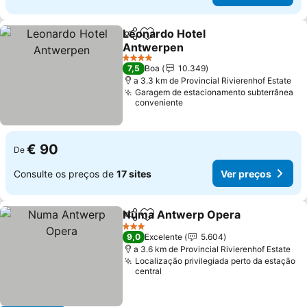
Leonardo Hotel
Partilhar
Adicionar aos favoritos
Antwerpen
Ver preços
4 Estrelas
7,5
Boa
10.349
a 3.3 km de Provincial Rivierenhof Estate
Garagem de estacionamento subterrânea
conveniente
€ 90
De
Consulte os preços de
17 sites
Ver preços
Numa Antwerp Opera
Partilhar
Adicionar aos favoritos
Ver 
3 Estrelas
9,0
Excelente
5.604
a 3.6 km de Provincial Rivierenhof Estate
Localização privilegiada perto da estação
central