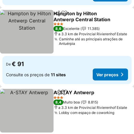
Hampton by Hilton
Partilhar
Adicionar aos favoritos
Antwerp Central Station
Ver preços
3 Estrelas
8,6
Excelente
11.385
a 3.3 km de Provincial Rivierenhof Estate
Caminhe até as principais atrações de
Antuérpia
€ 91
De
Consulte os preços de
11 sites
Ver preços
A-STAY Antwerp
Partilhar
Adicionar aos favoritos
Ver preç
3 Estrelas
8,4
Muito boa
8.815
a 3.3 km de Provincial Rivierenhof Estate
Lobby com espaço de coworking
Ver preç