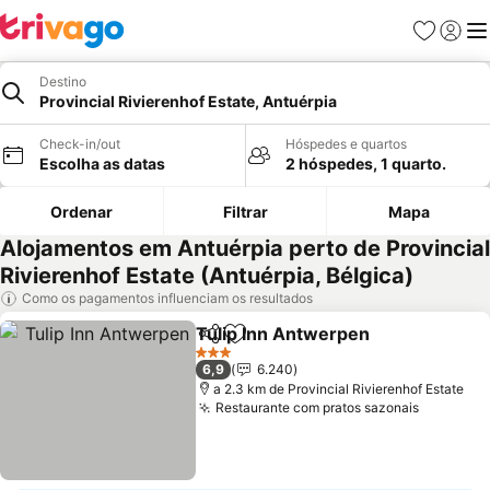
Favoritos
Iniciar
Me
Destino
Provincial Rivierenhof Estate, Antuérpia
Check-in/out
Hóspedes e quartos
Escolha as datas
2 hóspedes, 1 quarto.
Ordenar
Filtrar
Mapa
Alojamentos em Antuérpia perto de Provincial
Rivierenhof Estate (Antuérpia, Bélgica)
Como os pagamentos influenciam os resultados
Tulip Inn Antwerpen
Partilhar
Adicionar aos favoritos
Ver p
3 Estrelas
6,9
6.240
a 2.3 km de Provincial Rivierenhof Estate
Restaurante com pratos sazonais
Ver preç