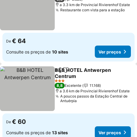
a 3.3 km de Provincial Rivierenhof Estate
Restaurante com vista para a estação
Ver 
€ 64
De
Consulte os preços de
10 sites
Ver preços
B&B HOTEL Antwerpen
Partilhar
Adicionar aos favoritos
Centrum
Ver preços
3 Estrelas
8,8
Excelente
11.168
a 3.6 km de Provincial Rivierenhof Estate
A poucos passos da Estação Central de
Antuérpia
€ 60
De
Consulte os preços de
13 sites
Ver preços