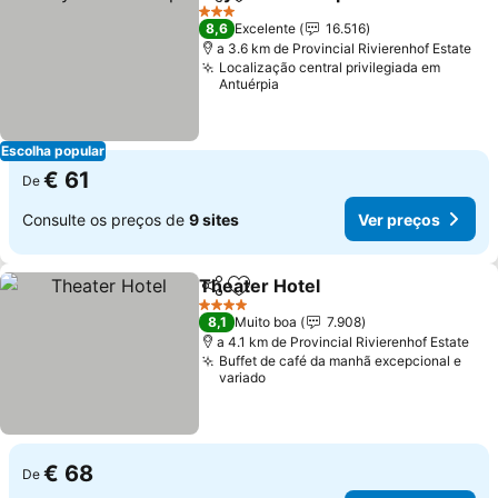
Partilhar
Adicionar aos favoritos
Ver preç
3 Estrelas
8,6
Excelente
16.516
a 3.6 km de Provincial Rivierenhof Estate
Localização central privilegiada em
Antuérpia
Escolha popular
€ 61
De
Consulte os preços de
9 sites
Ver preços
Theater Hotel
Partilhar
Adicionar aos favoritos
Ver preços
4 Estrelas
8,1
Muito boa
7.908
a 4.1 km de Provincial Rivierenhof Estate
Buffet de café da manhã excepcional e
variado
€ 68
De