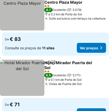
Centro Plaza Mayor
Ver preços
2 Estrelas
8,7
Excelente
5.079
a 0.2 km de Porta do Sol
Suíte exclusiva com terraço na cobertura
Ve
€ 83
De
Consulte os preços de
11 sites
Ver preços
Hotel Mirador Puerta del
Partilhar
Adicionar aos favoritos
Sol
Ver preços
2 Estrelas
8,5
Excelente
5.171
a 0.1 km de Porta do Sol
Vistas da Puerta del Sol
Ver preços
€ 71
De