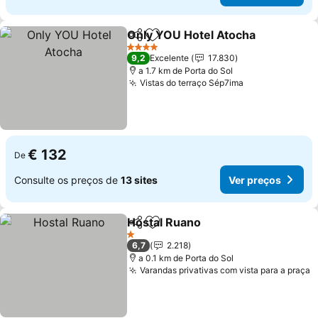
Only YOU Hotel Atocha
Partilhar
Adicionar aos favoritos
Ver
4 Estrelas
9,2
Excelente
17.830
a 1.7 km de Porta do Sol
Vistas do terraço Sép7ima
Ver preços
€ 132
De
Consulte os preços de
13 sites
Ver preços
Hostal Ruano
Partilhar
Adicionar aos favoritos
Ver preços
1 Estrelas
6,7
2.218
a 0.1 km de Porta do Sol
Varandas privativas com vista para a praça
V