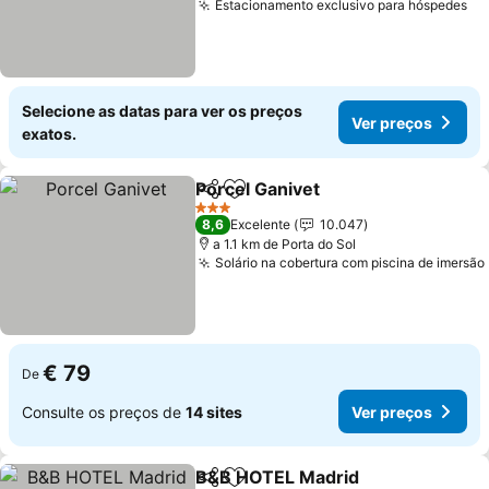
Estacionamento exclusivo para hóspedes
Ve
Selecione as datas para ver os preços
Ver preços
exatos.
Porcel Ganivet
Partilhar
Adicionar aos favoritos
Ver preços
3 Estrelas
8,6
Excelente
10.047
a 1.1 km de Porta do Sol
Solário na cobertura com piscina de imersão
€ 79
De
Consulte os preços de
14 sites
Ver preços
B&B HOTEL Madrid
Partilhar
Adicionar aos favoritos