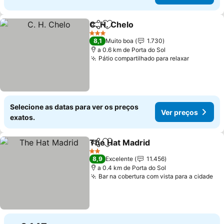
C. H. Chelo
Partilhar
Adicionar aos favoritos
Ver preços
3 Estrelas
8,1
Muito boa
1.730
a 0.6 km de Porta do Sol
Pátio compartilhado para relaxar
Ver preç
Selecione as datas para ver os preços
Ver preços
exatos.
The Hat Madrid
Partilhar
Adicionar aos favoritos
Ver preços
2 Estrelas
8,9
Excelente
11.456
a 0.4 km de Porta do Sol
Bar na cobertura com vista para a cidade
Ve