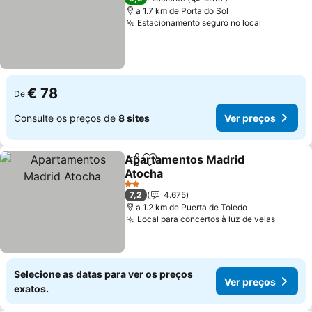
a 1.7 km de Porta do Sol
Estacionamento seguro no local
Ver preço
€ 78
De
Consulte os preços de
8 sites
Ver preços
Apartamentos Madrid
Partilhar
Adicionar aos favoritos
Atocha
Ver preços
2 Estrelas
7,2
4.675
a 1.2 km de Puerta de Toledo
Local para concertos à luz de velas
Ver pr
Selecione as datas para ver os preços
Ver preços
exatos.