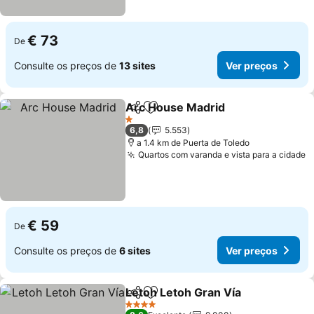
€ 73
De
Consulte os preços de
13 sites
Ver preços
Arc House Madrid
Partilhar
Adicionar aos favoritos
Ver pre
1 Estrelas
6,8
5.553
a 1.4 km de Puerta de Toledo
Quartos com varanda e vista para a cidade
V
€ 59
De
Consulte os preços de
6 sites
Ver preços
Letoh Letoh Gran Vía
Partilhar
Adicionar aos favoritos
Ver 
4 Estrelas