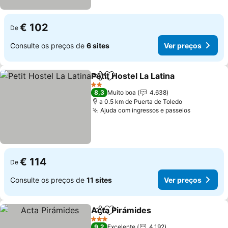
€ 102
De
Consulte os preços de
6 sites
Ver preços
Petit Hostel La Latina
Partilhar
Adicionar aos favoritos
Ver p
2 Estrelas
8,3
Muito boa
4.638
a 0.5 km de Puerta de Toledo
Ajuda com ingressos e passeios
Ver preço
€ 114
De
Consulte os preços de
11 sites
Ver preços
Acta Pirámides
Partilhar
Adicionar aos favoritos
Ver preços
3 Estrelas
9,2
Excelente
4.192