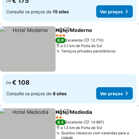
€ 175
De
Consulte os preços de
15 sites
Ver preços
Hotel Moderno
Partilhar
Adicionar aos favoritos
Ver preços
3 Estrelas
8,9
Excelente
12.710
a 0.1 km de Porta do Sol
Terraços privados panorâmicos
Ver preço
€ 108
De
Consulte os preços de
8 sites
Ver preços
Hotel Mediodia
Partilhar
Adicionar aos favoritos
Ver preços
2 Estrelas
8,5
Excelente
14.997
a 1.3 km de Porta do Sol
Quartos clássicos com varandas para a
cidade