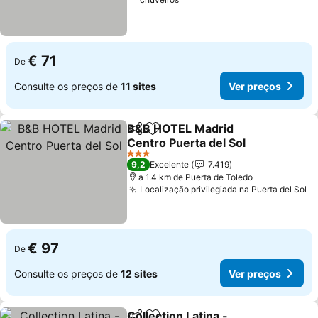
€ 71
De
Consulte os preços de
11 sites
Ver preços
B&B HOTEL Madrid
Partilhar
Adicionar aos favoritos
Centro Puerta del Sol
Ver preços
3 Estrelas
9,2
Excelente
7.419
a 1.4 km de Puerta de Toledo
Localização privilegiada na Puerta del Sol
Ve
€ 97
De
Consulte os preços de
12 sites
Ver preços
Collection Latina -