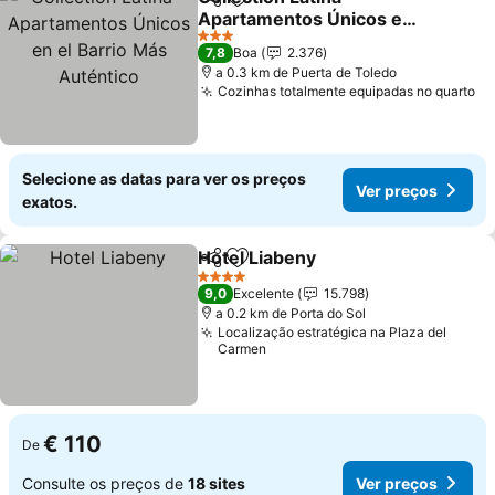
Partilhar
Adicionar aos favoritos
Apartamentos Únicos en
el Barrio Más Auténtico
Ver preços
3 Estrelas
7,8
Boa
2.376
a 0.3 km de Puerta de Toledo
Cozinhas totalmente equipadas no quarto
Ve
Selecione as datas para ver os preços
Ver preços
exatos.
Hotel Liabeny
Partilhar
Adicionar aos favoritos
Ver preços
4 Estrelas
9,0
Excelente
15.798
a 0.2 km de Porta do Sol
Localização estratégica na Plaza del
Carmen
€ 110
De
Consulte os preços de
18 sites
Ver preços