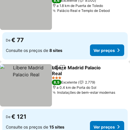
8,6
Excelente
9.000
a 1.8 km de Puerta de Toledo
Palácio Real e Templo de Debod
Ver preç
€ 77
De
Consulte os preços de
8 sites
Ver preços
Líbere Madrid Palacio
Partilhar
Adicionar aos favoritos
Real
Ver preços
3 Estrelas
8,5
Excelente
2.779
a 0.4 km de Porta do Sol
Instalações de bem-estar modernas
Ver pr
€ 121
De
Consulte os preços de
15 sites
Ver preços