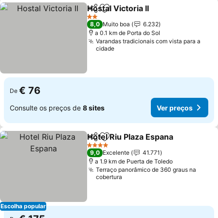
Hostal Victoria II
Partilhar
Adicionar aos favoritos
Ver preço
2 Estrelas
8,0
Muito boa
6.232
a 0.1 km de Porta do Sol
Varandas tradicionais com vista para a
cidade
€ 76
De
Consulte os preços de
8 sites
Ver preços
Hotel Riu Plaza Espana
Partilhar
Adicionar aos favoritos
Ver
4 Estrelas
9,0
Excelente
41.771
a 1.9 km de Puerta de Toledo
Terraço panorâmico de 360 graus na
cobertura
Escolha popular