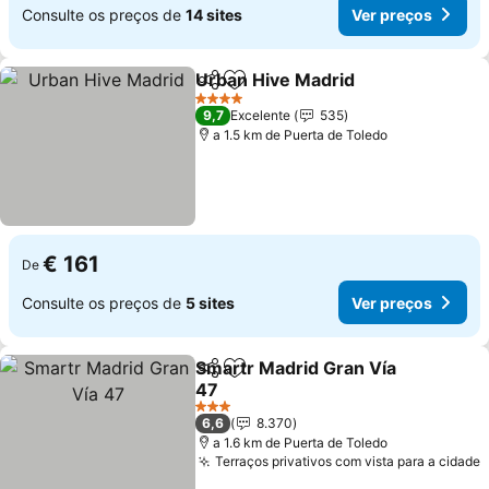
Consulte os preços de
14 sites
Ver preços
Urban Hive Madrid
Partilhar
Adicionar aos favoritos
Ver pre
4 Estrelas
9,7
Excelente
535
a 1.5 km de Puerta de Toledo
€ 161
De
Consulte os preços de
5 sites
Ver preços
Smartr Madrid Gran Vía
Partilhar
Adicionar aos favoritos
47
Ver preços
3 Estrelas
6,6
8.370
a 1.6 km de Puerta de Toledo
Terraços privativos com vista para a cidade
V