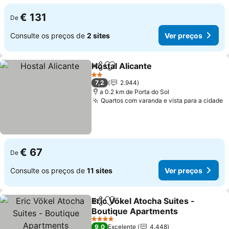
€ 131
De
Consulte os preços de
2 sites
Ver preços
Hostal Alicante
Partilhar
Adicionar aos favoritos
Ver preços
2 Estrelas
7,2
2.944
a 0.2 km de Porta do Sol
Quartos com varanda e vista para a cidade
V
€ 67
De
Consulte os preços de
11 sites
Ver preços
Eric Vökel Atocha Suites -
Partilhar
Adicionar aos favoritos
Boutique Apartments
Ver preços
4 Estrelas
9,0
Excelente
4.448