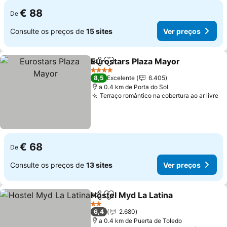
€ 88
De
Consulte os preços de
15 sites
Ver preços
Eurostars Plaza Mayor
Partilhar
Adicionar aos favoritos
Ver
4 Estrelas
8,5
Excelente
6.405
a 0.4 km de Porta do Sol
Terraço romântico na cobertura ao ar livre
Ve
€ 68
De
Consulte os preços de
13 sites
Ver preços
Hostel Myd La Latina
Partilhar
Adicionar aos favoritos
Ver p
2 Estrelas
6,4
2.680
a 0.4 km de Puerta de Toledo