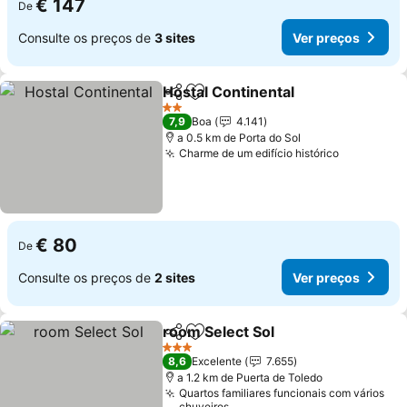
€ 147
De
Consulte os preços de
3 sites
Ver preços
Hostal Continental
Partilhar
Adicionar aos favoritos
Ver pre
2 Estrelas
7,9
Boa
4.141
a 0.5 km de Porta do Sol
Charme de um edifício histórico
Ver preço
€ 80
De
Consulte os preços de
2 sites
Ver preços
room Select Sol
Partilhar
Adicionar aos favoritos
Ver preços
3 Estrelas
8,6
Excelente
7.655
a 1.2 km de Puerta de Toledo
Quartos familiares funcionais com vários
chuveiros