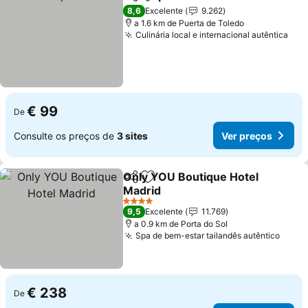
Partilhar
Adicionar aos favoritos
Ver preços
8,6
Excelente
9.262
a 1.6 km de Puerta de Toledo
Culinária local e internacional autêntica
Ver
€ 99
De
Consulte os preços de
3 sites
Ver preços
Only YOU Boutique Hotel
Partilhar
Adicionar aos favoritos
Madrid
Ver preços
4 Estrelas
9,5
Excelente
11.769
a 0.9 km de Porta do Sol
Spa de bem-estar tailandês autêntico
Ver p
€ 238
De