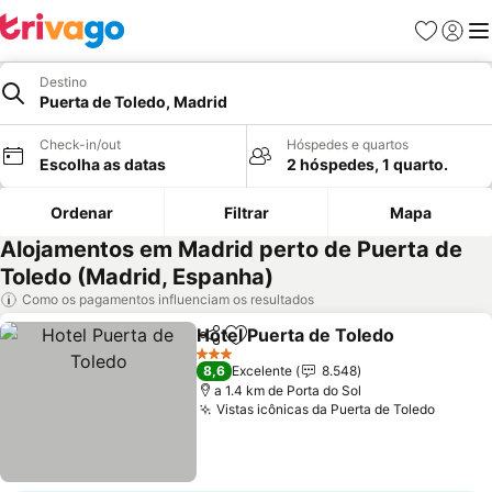
Favoritos
Iniciar
Me
Destino
Puerta de Toledo, Madrid
Check-in/out
Hóspedes e quartos
Escolha as datas
2 hóspedes, 1 quarto.
Ordenar
Filtrar
Mapa
Alojamentos em Madrid perto de Puerta de
Toledo (Madrid, Espanha)
Como os pagamentos influenciam os resultados
Hotel Puerta de Toledo
Partilhar
Adicionar aos favoritos
Ver
3 Estrelas
8,6
Excelente
8.548
a 1.4 km de Porta do Sol
Vistas icônicas da Puerta de Toledo
Ver pr