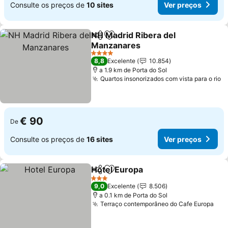
Consulte os preços de
10 sites
Ver preços
NH Madrid Ribera del
Partilhar
Adicionar aos favoritos
Manzanares
Ver preços
4 Estrelas
8,8
Excelente
10.854
a 1.9 km de Porta do Sol
Quartos insonorizados com vista para o rio
V
€ 90
De
Consulte os preços de
16 sites
Ver preços
Hotel Europa
Partilhar
Adicionar aos favoritos
Ver preços
3 Estrelas
9,0
Excelente
8.506
a 0.1 km de Porta do Sol
Terraço contemporâneo do Cafe Europa
Ver