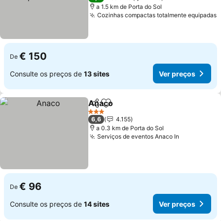
a 1.5 km de Porta do Sol
Cozinhas compactas totalmente equipadas
V
€ 150
De
Consulte os preços de
13 sites
Ver preços
Anaco
Partilhar
Adicionar aos favoritos
Ver preços
3 Estrelas
6,6
4.155
a 0.3 km de Porta do Sol
Serviços de eventos Anaco In
Ver preços
€ 96
De
Consulte os preços de
14 sites
Ver preços