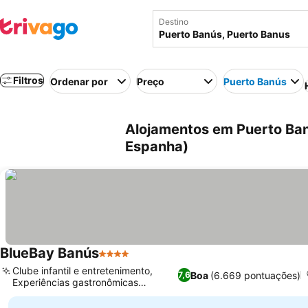
Destino
Filtros
Ordenar por
Preço
Puerto Banús
Alojamentos em Puerto Ban
Espanha)
BlueBay Banús
4 Estrelas
Clube infantil e entretenimento,
Boa
(6.669 pontuações)
7,6
Experiências gastronômicas
diversas