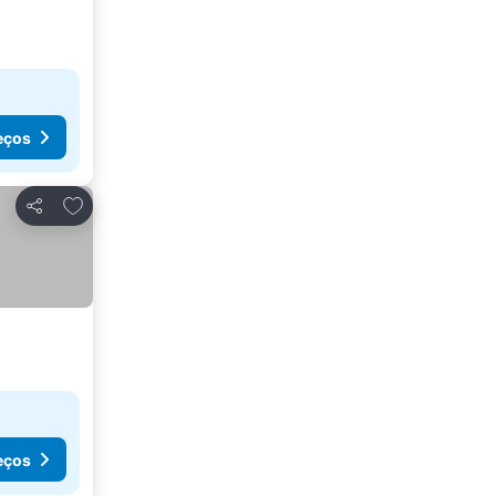
eços
Adicionar aos favoritos
Partilhar
eços