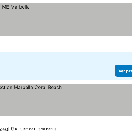
Ver pr
elas
ções)
a 1.9 km de Puerto Banús