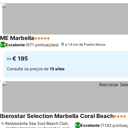
ME Marbella
5 Estrelas
Excelente
(971 pontuações)
9,4
a 1.4 km de Puerto Banús
€ 195
De
Consulte os preços de
15 sites
Iberostar Selection Marbella Coral Beach
4 Estr
Restaurante Sea Soul Beach Club,
Excelente
(7.192 pontua
9,2