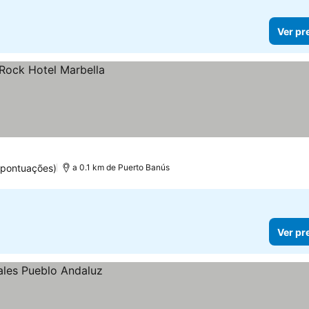
Ver pr
 pontuações)
a 0.1 km de Puerto Banús
Ver pr