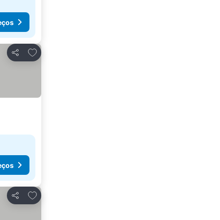
eços
Adicionar aos favoritos
Partilhar
eços
Adicionar aos favoritos
Partilhar