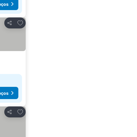
eços
Adicionar aos favoritos
Partilhar
eços
Adicionar aos favoritos
Partilhar