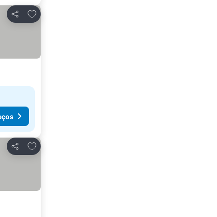
Adicionar aos favoritos
Partilhar
eços
Adicionar aos favoritos
Partilhar