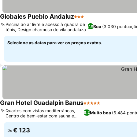
Globales Pueblo Andaluz
3 Estrelas
Piscina ao ar livre e acesso à quadra de
Boa
(3.030 pontuaçõ
7,9
tênis, Design charmoso de vila andaluza
Selecione as datas para ver os preços exatos.
Gran Hotel Guadalpin Banus
5 Estrelas
Quartos com vistas mediterrâneas,
Muito boa
(6.484 pont
8,2
Centro de bem-estar com sauna e
banho turco
€ 123
De