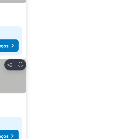
eços
Adicionar aos favoritos
Partilhar
eços