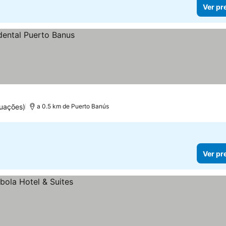
Ver pr
uações)
a 0.5 km de Puerto Banús
Ver pr