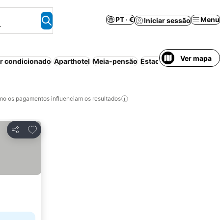
PT · €
Menu
Iniciar sessão
.
Ver mapa
r condicionado
Aparthotel
Meia-pensão
Estacionamento
Wi-fi
o os pagamentos influenciam os resultados
Adicionar aos favoritos
Partilhar