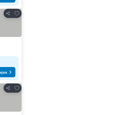
Adicionar aos favoritos
Partilhar
eços
Adicionar aos favoritos
Partilhar