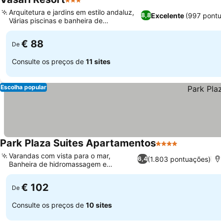
3 Estrelas
Arquitetura e jardins em estilo andaluz,
Excelente
(997 pont
8,8
Várias piscinas e banheira de
hidromassagem
€ 88
De
Consulte os preços de
11 sites
Escolha popular
Park Plaza Suites Apartamentos
4 Estrelas
Varandas com vista para o mar,
(1.803 pontuações)
6,4
Banheira de hidromassagem e
academia
€ 102
De
Consulte os preços de
10 sites