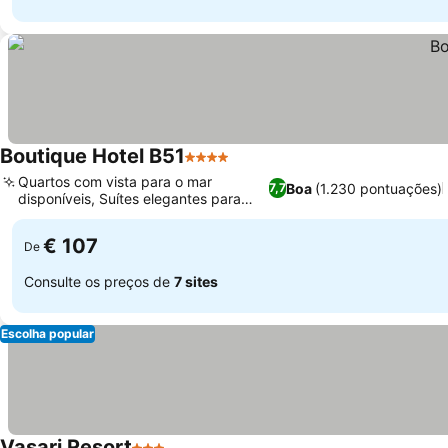
Boutique Hotel B51
4 Estrelas
Quartos com vista para o mar
Boa
(1.230 pontuações)
7,7
disponíveis, Suítes elegantes para
adultos
€ 107
De
Consulte os preços de
7 sites
Escolha popular
Vasari Resort