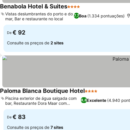
Benabola Hotel & Suites
4 Estrelas
Vistas deslumbrantes do porto e do
Boa
(1.334 pontuações)
7,7
mar, Bar e restaurante no local
€ 92
De
Consulte os preços de
2 sites
Paloma Blanca Boutique Hotel
4 Estrelas
Piscina exterior de água salgada com
Excelente
(4.940 pon
8,8
bar, Restaurante Dora Maar com
cozinha local
€ 83
De
Consulte os preços de
7 sites