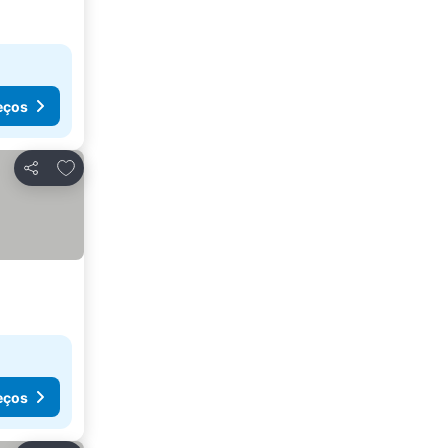
eços
Adicionar aos favoritos
Partilhar
eços