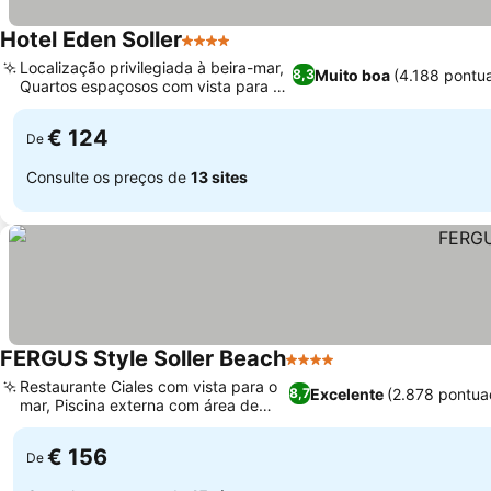
Hotel Eden Soller
4 Estrelas
Localização privilegiada à beira-mar,
Muito boa
(4.188 pontu
8,3
Quartos espaçosos com vista para o
mar
€ 124
De
Consulte os preços de
13 sites
FERGUS Style Soller Beach
4 Estrelas
Restaurante Ciales com vista para o
Excelente
(2.878 pontua
8,7
mar, Piscina externa com área de
jardim
€ 156
De