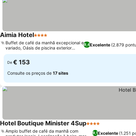
Aimia Hotel
4 Estrelas
Buffet de café da manhã excepcional e
Excelente
(2.879 pont
9,4
variado, Oásis de piscina exterior
tranquilo
€ 153
De
Consulte os preços de
17 sites
Hotel Boutique Minister 4Sup
4 Estrelas
Amplo buffet de café da manhã com
Excelente
(1.251 p
9,1