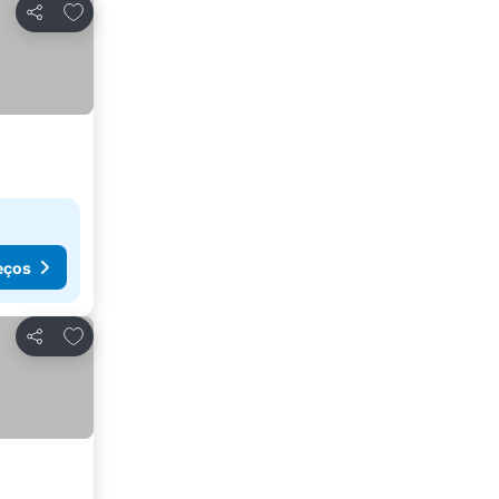
Adicionar aos favoritos
Partilhar
eços
Adicionar aos favoritos
Partilhar