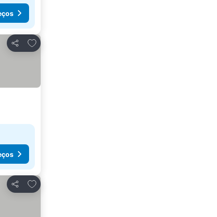
eços
Adicionar aos favoritos
Partilhar
eços
Adicionar aos favoritos
Partilhar