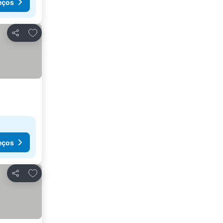
eços
Adicionar aos favoritos
Partilhar
eços
Adicionar aos favoritos
Partilhar