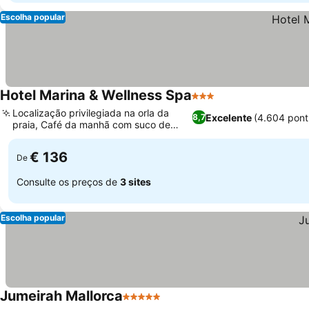
Escolha popular
Hotel Marina & Wellness Spa
3 Estrelas
Localização privilegiada na orla da
Excelente
(4.604 pon
8,7
praia, Café da manhã com suco de
laranja fresco
€ 136
De
Consulte os preços de
3 sites
Escolha popular
Jumeirah Mallorca
5 Estrelas