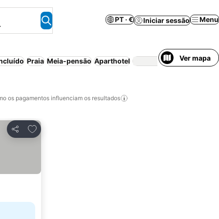
PT · €
Menu
Iniciar sessão
.
Ver mapa
ncluído
Praia
Meia-pensão
Aparthotel
Casa/apartame
o os pagamentos influenciam os resultados
Adicionar aos favoritos
Partilhar