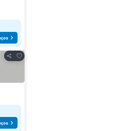
eços
Adicionar aos favoritos
Partilhar
eços