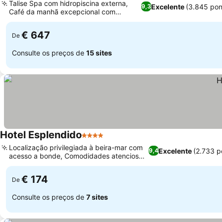
Talise Spa com hidropiscina externa,
Excelente
(3.845 pon
9,3
Café da manhã excepcional com
diversas opções
€ 647
De
Consulte os preços de
15 sites
Hotel Esplendido
4 Estrelas
Localização privilegiada à beira-mar com
Excelente
(2.733 p
9,4
acesso a bonde, Comodidades atenciosas
no quarto
€ 174
De
Consulte os preços de
7 sites