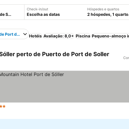
Check-in/out
Hóspedes e quartos
Escolha as datas
2 hóspedes, 1 quarto
de Port de Soller
Hotéis
Avaliação: 8,0+
Piscina
Pequeno-almoço i
óller perto de Puerto de Port de Soller
Com
strelas