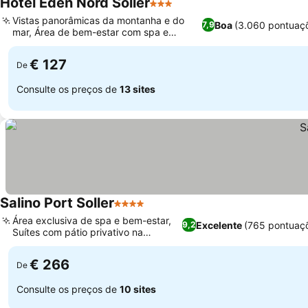
Hotel Eden Nord Soller
3 Estrelas
Vistas panorâmicas da montanha e do
Boa
(3.060 pontuaç
7,9
mar, Área de bem-estar com spa e
academia
€ 127
De
Consulte os preços de
13 sites
Salino Port Soller
4 Estrelas
Área exclusiva de spa e bem-estar,
Excelente
(765 pontuaç
9,2
Suítes com pátio privativo na
cobertura
€ 266
De
Consulte os preços de
10 sites