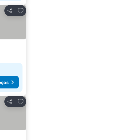
Adicionar aos favoritos
Partilhar
eços
Adicionar aos favoritos
Partilhar