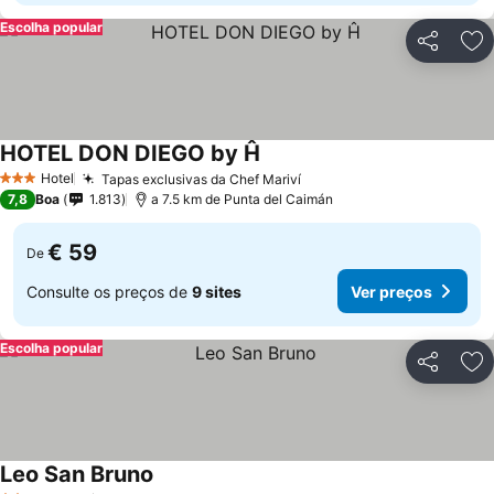
Escolha popular
Partilhar
Ad
HOTEL DON DIEGO by Ĥ
Hotel
Tapas exclusivas da Chef Mariví
3 Estrelas
7,8
Boa
1.813
a 7.5 km de Punta del Caimán
€ 59
De
Consulte os preços de
9 sites
Ver preços
Escolha popular
Partilhar
Ad
Leo San Bruno