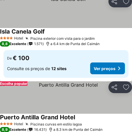
Partilhar
Ad
Isla Canela Golf
Hotel
Piscina exterior com vista para o jardim
4 Estrelas
8,8
Excelente
1.571
a 6.4 km de Punta del Caimán
€ 100
De
Consulte os preços de
12 sites
Ver preços
Escolha popular
Partilhar
Ad
Puerto Antilla Grand Hotel
Hotel
Piscinas curvas em estilo lagoa
4 Estrelas
8,9
Excelente
16.431
a 8.3 km de Punta del Caimán