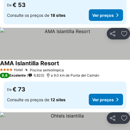
€ 53
De
Consulte os preços de
18 sites
Ver preços
Partilhar
Ad
AMA Islantilla Resort
Hotel
Piscina semiolímpica
4 Estrelas
8,6
Excelente
6.823
a 9.0 km de Punta del Caimán
€ 73
De
Consulte os preços de
12 sites
Ver preços
Partilhar
Ad