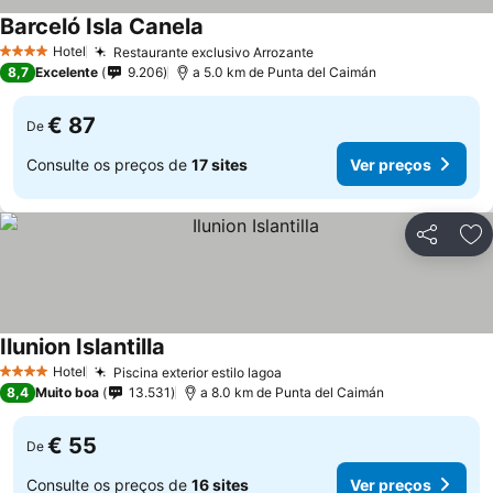
Barceló Isla Canela
Hotel
Restaurante exclusivo Arrozante
4 Estrelas
8,7
Excelente
9.206
a 5.0 km de Punta del Caimán
€ 87
De
Consulte os preços de
17 sites
Ver preços
Partilhar
Ad
Ilunion Islantilla
Hotel
Piscina exterior estilo lagoa
4 Estrelas
8,4
Muito boa
13.531
a 8.0 km de Punta del Caimán
€ 55
De
Consulte os preços de
16 sites
Ver preços