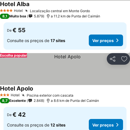
Hotel Alba
Hotel
Localização central em Monte Gordo
4 Estrelas
8,1
Muito boa
5.879
a 11.2 km de Punta del Caimán
€ 55
De
Consulte os preços de
17 sites
Ver preços
Escolha popular
Partilhar
Ad
Hotel Apolo
Hotel
Piscina exterior com cascata
3 Estrelas
8,7
Excelente
2.848
a 8.6 km de Punta del Caimán
€ 42
De
Consulte os preços de
12 sites
Ver preços