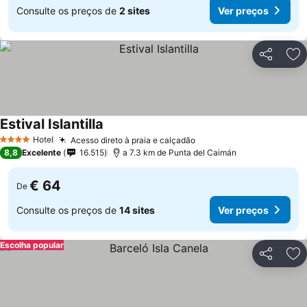
Consulte os preços de
2 sites
Ver preços
Partilhar
Ad
Estival Islantilla
Hotel
Acesso direto à praia e calçadão
4 Estrelas
8,8
Excelente
16.515
a 7.3 km de Punta del Caimán
€ 64
De
Consulte os preços de
14 sites
Ver preços
Escolha popular
Partilhar
Ad