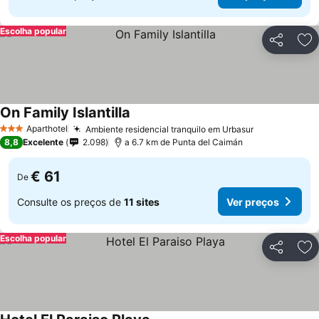
Escolha popular
Partilhar
Ad
On Family Islantilla
Aparthotel
Ambiente residencial tranquilo em Urbasur
3 Estrelas
8,8
Excelente
2.098
a 6.7 km de Punta del Caimán
€ 61
De
Consulte os preços de
11 sites
Ver preços
Escolha popular
Partilhar
Ad