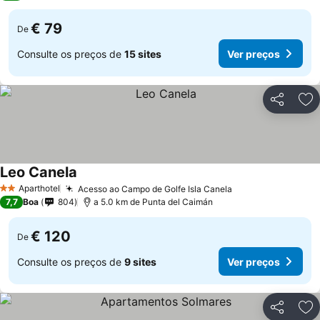
€ 79
De
Consulte os preços de
15 sites
Ver preços
Partilhar
Ad
Leo Canela
Aparthotel
Acesso ao Campo de Golfe Isla Canela
2 Estrelas
7,7
Boa
804
a 5.0 km de Punta del Caimán
€ 120
De
Consulte os preços de
9 sites
Ver preços
Partilhar
Ad