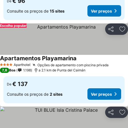
€ 96
De
Consulte os preços de
15 sites
Ver preços
Escolha popular
Partilhar
Ad
Apartamentos Playamarina
Aparthotel
Opções de apartamento com piscina privada
4 Estrelas
7,8
Boa
1.198
a 2.1 km de Punta del Caimán
€ 137
De
Consulte os preços de
2 sites
Ver preços
Partilhar
Ad