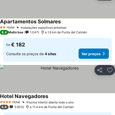
Apartamentos Solmares
Hotel
Instalações esportivas próximas
2 Estrelas
8,4
Muito boa
1.047
a 1.6 km de Punta del Caimán
€ 182
De
Consulte os preços de
4 sites
Ver preços
Partilhar
Ad
Hotel Navegadores
Hotel
Piscina interior aberta todo o ano
4 Estrelas
6,8
5.603
a 11.4 km de Punta del Caimán