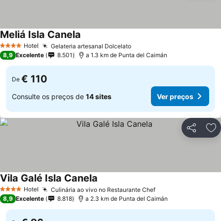
Meliá Isla Canela
Hotel
Gelateria artesanal Dolcelato
4 Estrelas
8,9
Excelente
8.501
a 1.3 km de Punta del Caimán
€ 110
De
Consulte os preços de
14 sites
Ver preços
Partilhar
Ad
Vila Galé Isla Canela
Hotel
Culinária ao vivo no Restaurante Chef
4 Estrelas
8,9
Excelente
8.818
a 2.3 km de Punta del Caimán