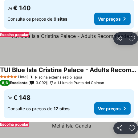
€ 140
De
Consulte os preços de
9 sites
Ver preços
Escolha popular
Partilhar
Ad
TUI Blue Isla Cristina Palace - Adults Recommended
Hotel
Piscina externa estilo lagoa
5 Estrelas
8,6
Excelente
3.092
a 1.1 km de Punta del Caimán
€ 148
De
Consulte os preços de
12 sites
Ver preços
Escolha popular
Partilhar
Ad