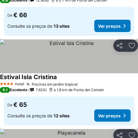
8,6
Excelente
12.908
a 0.7 km de Punta del Caimán
€ 66
De
Consulte os preços de
13 sites
Ver preços
Partilhar
Ad
Estival Isla Cristina
Hotel
Piscinas em jardim tropical
4 Estrelas
9,1
Excelente
7.624
a 1.8 km de Punta del Caimán
€ 65
De
Consulte os preços de
12 sites
Ver preços