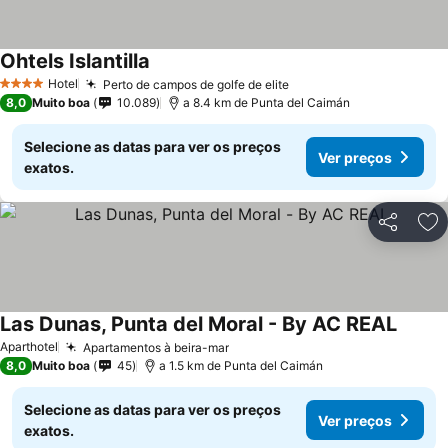
Ohtels Islantilla
Hotel
Perto de campos de golfe de elite
4 Estrelas
8,0
Muito boa
10.089
a 8.4 km de Punta del Caimán
Selecione as datas para ver os preços
Ver preços
exatos.
Partilhar
Ad
Las Dunas, Punta del Moral - By AC REAL
Aparthotel
Apartamentos à beira-mar
8,0
Muito boa
45
a 1.5 km de Punta del Caimán
Selecione as datas para ver os preços
Ver preços
exatos.