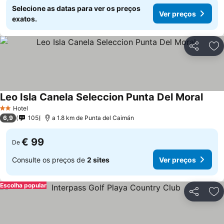
Selecione as datas para ver os preços
Ver preços
exatos.
Partilhar
Ad
Leo Isla Canela Seleccion Punta Del Moral
Hotel
2 Estrelas
6,9
105
a 1.8 km de Punta del Caimán
€ 99
De
Consulte os preços de
2 sites
Ver preços
Escolha popular
Partilhar
Ad