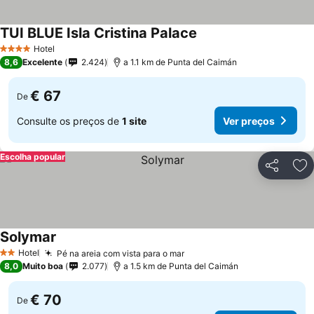
TUI BLUE Isla Cristina Palace
Hotel
4 Estrelas
8,6
Excelente
2.424
a 1.1 km de Punta del Caimán
€ 67
De
Consulte os preços de
1 site
Ver preços
Escolha popular
Partilhar
Ad
Solymar
Hotel
Pé na areia com vista para o mar
2 Estrelas
8,0
Muito boa
2.077
a 1.5 km de Punta del Caimán
€ 70
De