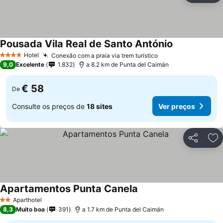
Pousada Vila Real de Santo António
Hotel
Conexão com a praia via trem turístico
4 Estrelas
9,0
Excelente
1.832
a 8.2 km de Punta del Caimán
€ 58
De
Consulte os preços de
18 sites
Ver preços
Partilhar
Ad
Apartamentos Punta Canela
Aparthotel
2 Estrelas
8,3
Muito boa
391
a 1.7 km de Punta del Caimán