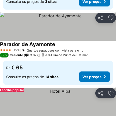
Consulte os preços de
3 sites
Ver preços
Partilhar
Ad
Parador de Ayamonte
Hotel
Quartos espaçosos com vista para o rio
4 Estrelas
8,5
Excelente
3.877
a 8.4 km de Punta del Caimán
€ 65
De
Consulte os preços de
14 sites
Ver preços
Escolha popular
Partilhar
Ad