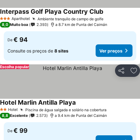
Interpass Golf Playa Country Club
Aparthotel
Ambiente tranquilo de campo de golfe
3 Estrelas
8,0
Muito boa
2.393
a 8.7 km de Punta del Caimán
€ 94
De
Consulte os preços de
8 sites
Ver preços
Escolha popular
Partilhar
Ad
Hotel Marlin Antilla Playa
Hotel
Piscina de água salgada e solário na cobertura
2 Estrelas
8,8
Excelente
2.573
a 9.4 km de Punta del Caimán
€ 99
De