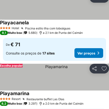
Partilhar
Ad
Playacanela
Hotel
Piscina estilo ilha com toboáguas
4 Estrelas
8,1
Muito boa
5.680
a 2.1 km de Punta del Caimán
€ 71
De
Consulte os preços de
17 sites
Ver preços
Escolha popular
Partilhar
Ad
Playamarina
Resort
Restaurante buffet Las Olas
4 Estrelas
8,2
Muito boa
3.297
a 2.0 km de Punta del Caimán