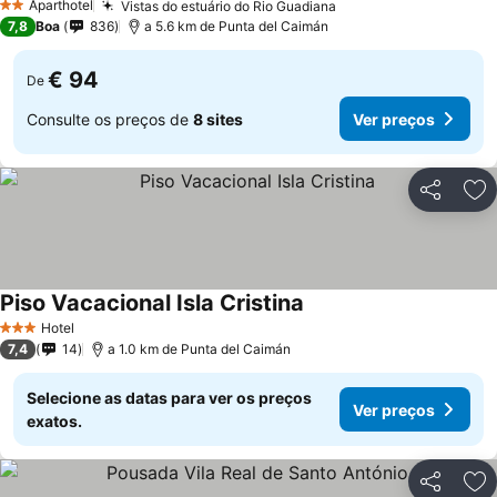
Aparthotel
Vistas do estuário do Rio Guadiana
2 Estrelas
7,8
Boa
836
a 5.6 km de Punta del Caimán
€ 94
De
Consulte os preços de
8 sites
Ver preços
Partilhar
Ad
Piso Vacacional Isla Cristina
Hotel
3 Estrelas
7,4
14
a 1.0 km de Punta del Caimán
Selecione as datas para ver os preços
Ver preços
exatos.
Partilhar
Ad