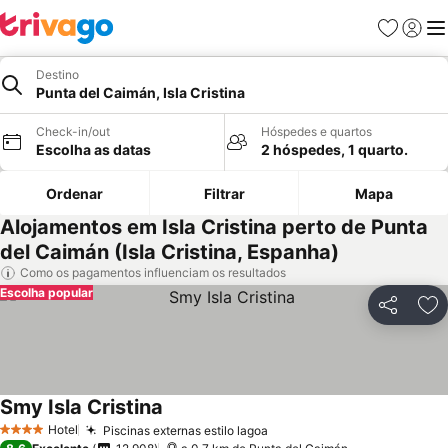
Favoritos
Iniciar
Me
Destino
Punta del Caimán, Isla Cristina
Check-in/out
Hóspedes e quartos
Escolha as datas
2 hóspedes, 1 quarto.
Ordenar
Filtrar
Mapa
Alojamentos em Isla Cristina perto de Punta
del Caimán (Isla Cristina, Espanha)
Como os pagamentos influenciam os resultados
Escolha popular
Partilhar
Ad
Smy Isla Cristina
Hotel
Piscinas externas estilo lagoa
4 Estrelas