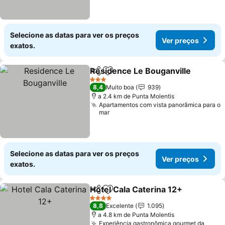
Selecione as datas para ver os preços
Ver preços
exatos.
Residence Le Bouganville
Partilhar
Adicionar aos favoritos
3 Estrelas
8,4
Muito boa
939
a 2.4 km de Punta Molentis
Apartamentos com vista panorâmica para o
mar
Selecione as datas para ver os preços
Ver preços
exatos.
Hotel Cala Caterina 12+
Partilhar
Adicionar aos favoritos
Ve
4 Estrelas
8,8
Excelente
1.095
a 4.8 km de Punta Molentis
Experiência gastronômica gourmet da