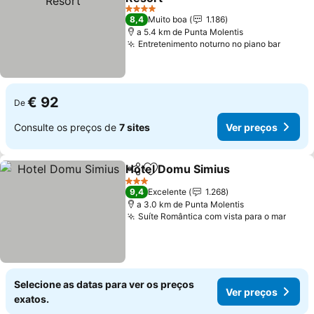
Ver preços
4 Estrelas
8,4
Muito boa
1.186
a 5.4 km de Punta Molentis
Entretenimento noturno no piano bar
Ver p
€ 92
De
Consulte os preços de
7 sites
Ver preços
Hotel Domu Simius
Partilhar
Adicionar aos favoritos
Ver pr
3 Estrelas
9,4
Excelente
1.268
a 3.0 km de Punta Molentis
Suíte Romântica com vista para o mar
Ver 
Selecione as datas para ver os preços
Ver preços
exatos.