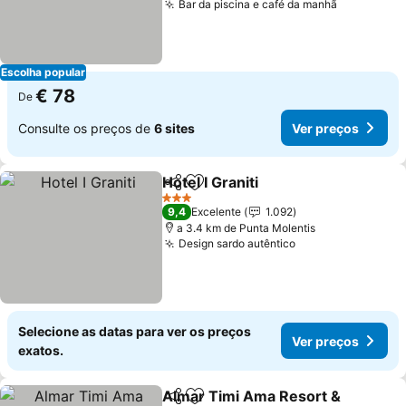
Bar da piscina e café da manhã
Ver preço
Escolha popular
€ 78
De
Consulte os preços de
6 sites
Ver preços
Hotel I Graniti
Partilhar
Adicionar aos favoritos
Ver preços
3 Estrelas
9,4
Excelente
1.092
a 3.4 km de Punta Molentis
Design sardo autêntico
Ver preços
Selecione as datas para ver os preços
Ver preços
exatos.
Almar Timi Ama Resort &
Partilhar
Adicionar aos favoritos