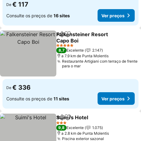
€ 117
De
Consulte os preços de
16 sites
Ver preços
Falkensteiner Resort
Partilhar
Adicionar aos favoritos
Capo Boi
Ver preços
5 Estrelas
8,7
Excelente
2.147
a 7.9 km de Punta Molentis
Restaurante Artigiani com terraço de frente
para o mar
€ 336
De
Consulte os preços de
11 sites
Ver preços
Suimi's Hotel
Partilhar
Adicionar aos favoritos
Ver preços
3 Estrelas
9,8
Excelente
1.075
a 2.8 km de Punta Molentis
Piscina exterior sazonal
Ver preços