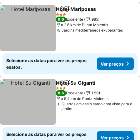
Hotel Mariposas
Partilhar
Adicionar aos favoritos
Ver preço
3 Estrelas
9,6
Excelente
985
a 2.6 km de Punta Molentis
Jardins mediterrâneos exuberantes
Ver pr
Selecione as datas para ver os preços
Ver preços
exatos.
Hotel Su Giganti
Partilhar
Adicionar aos favoritos
Ver preço
3 Estrelas
8,6
Excelente
1.591
a 5.4 km de Punta Molentis
Quartos em estilo sardo com vista para o
jardim
Selecione as datas para ver os preços
Ver preços