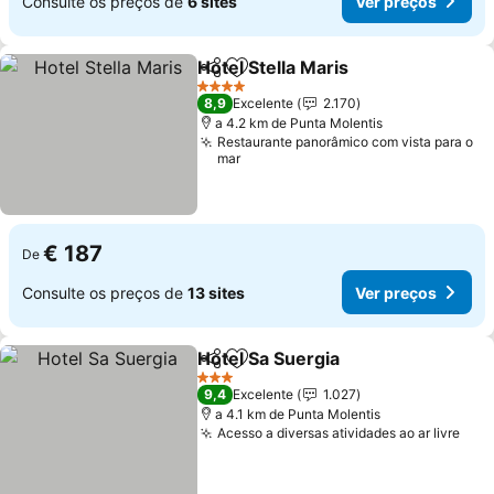
Consulte os preços de
6 sites
Ver preços
Hotel Stella Maris
Partilhar
Adicionar aos favoritos
Ver preç
4 Estrelas
8,9
Excelente
2.170
a 4.2 km de Punta Molentis
Restaurante panorâmico com vista para o
mar
€ 187
De
Consulte os preços de
13 sites
Ver preços
Hotel Sa Suergia
Partilhar
Adicionar aos favoritos
Ver preço
3 Estrelas
9,4
Excelente
1.027
a 4.1 km de Punta Molentis
Acesso a diversas atividades ao ar livre
Ver