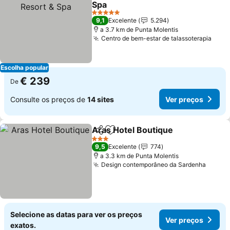
Spa
Ver preços
5 Estrelas
9,1
Excelente
5.294
a 3.7 km de Punta Molentis
Centro de bem-estar de talassoterapia
Ver 
Escolha popular
€ 239
De
Consulte os preços de
14 sites
Ver preços
Aras Hotel Boutique
Partilhar
Adicionar aos favoritos
Ver p
3 Estrelas
9,5
Excelente
774
a 3.3 km de Punta Molentis
Design contemporâneo da Sardenha
Ver p
Selecione as datas para ver os preços
Ver preços
exatos.