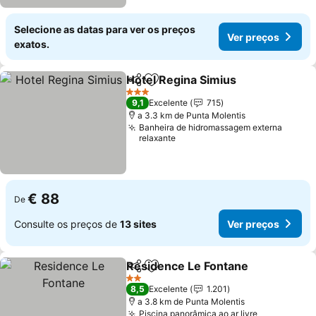
Selecione as datas para ver os preços
Ver preços
exatos.
Hotel Regina Simius
Partilhar
Adicionar aos favoritos
Ver pr
3 Estrelas
9,1
Excelente
715
a 3.3 km de Punta Molentis
Banheira de hidromassagem externa
relaxante
€ 88
De
Consulte os preços de
13 sites
Ver preços
Residence Le Fontane
Partilhar
Adicionar aos favoritos
Ver 
2 Estrelas
8,5
Excelente
1.201
a 3.8 km de Punta Molentis
Piscina panorâmica ao ar livre