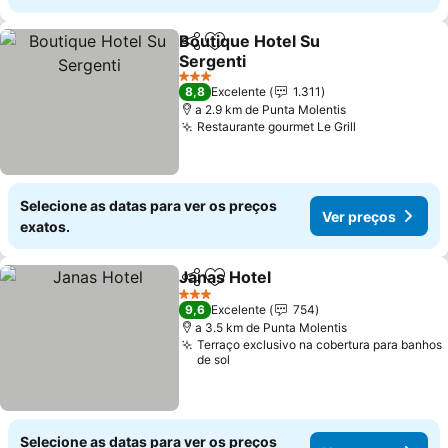
Boutique Hotel Su
Partilhar
Adicionar aos favoritos
Sergenti
Ver preços
3 Estrelas
8,8
Excelente
1.311
a 2.9 km de Punta Molentis
Restaurante gourmet Le Grill
Ver preços
Selecione as datas para ver os preços
Ver preços
exatos.
Janas Hotel
Partilhar
Adicionar aos favoritos
Ver preços
3 Estrelas
9,6
Excelente
754
a 3.5 km de Punta Molentis
Terraço exclusivo na cobertura para banhos
de sol
Selecione as datas para ver os preços