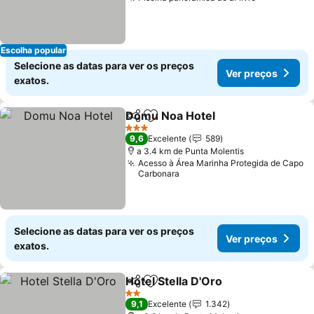
Ver preços
Escolha popular
Selecione as datas para ver os preços
Ver preços
exatos.
Domu Noa Hotel
Partilhar
Adicionar aos favoritos
Ver preço
3 Estrelas
9,6
Excelente
589
a 3.4 km de Punta Molentis
Acesso à Área Marinha Protegida de Capo
Carbonara
Selecione as datas para ver os preços
Ver preços
exatos.
Hotel Stella D'Oro
Partilhar
Adicionar aos favoritos
Ver preç
2 Estrelas
9,1
Excelente
1.342