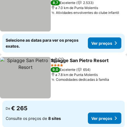
4 Estrelas
8,7
Excelente
2.533
a 7.0 km de Punta Molentis
Atividades envolventes do clube infantil
Ver
Selecione as datas para ver os preços
Ver preços
exatos.
Spiagge San Pietro Resort
Partilhar
Adicionar aos favoritos
4 Estrelas
9,0
Excelente
654
a 7.8 km de Punta Molentis
Comodidades dedicadas à família
Ver pre
€ 265
De
Consulte os preços de
8 sites
Ver preços