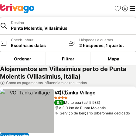
Favoritos
Iniciar
Me
Destino
Punta Molentis, Villasimius
Check-in/out
Hóspedes e quartos
Escolha as datas
2 hóspedes, 1 quarto.
Ordenar
Filtrar
Mapa
Alojamentos em Villasimius perto de Punta
Molentis (Villasimius, Itália)
Como os pagamentos influenciam os resultados
VOI Tanka Village
Partilhar
Adicionar aos favoritos
Ver preç
4 Estrelas
8,1
Muito boa
5.983
a 3.0 km de Punta Molentis
Serviço de berçário Biberoneria dedicado
Ve
Escolha popular