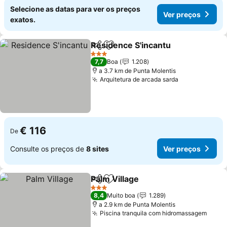
Selecione as datas para ver os preços
Ver preços
exatos.
Residence S'incantu
Partilhar
Adicionar aos favoritos
Ver p
3 Estrelas
7,7
Boa
1.208
a 3.7 km de Punta Molentis
Arquitetura de arcada sarda
Ver preços
€ 116
De
Consulte os preços de
8 sites
Ver preços
Palm Village
Partilhar
Adicionar aos favoritos
Ver preços
3 Estrelas
8,4
Muito boa
1.289
a 2.9 km de Punta Molentis
Piscina tranquila com hidromassagem
Ver 