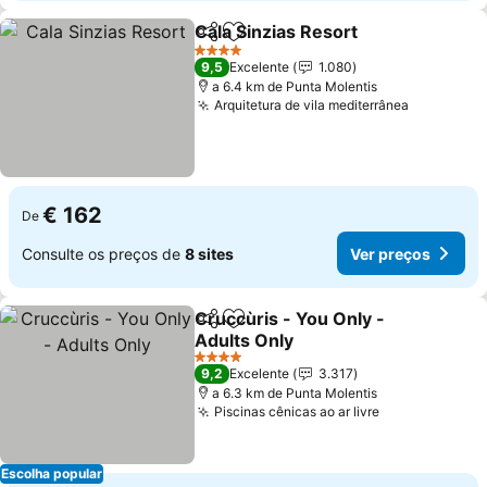
Cala Sinzias Resort
Partilhar
Adicionar aos favoritos
Ver pr
4 Estrelas
9,5
Excelente
1.080
a 6.4 km de Punta Molentis
Arquitetura de vila mediterrânea
Ver preç
€ 162
De
Consulte os preços de
8 sites
Ver preços
Cruccùris - You Only -
Partilhar
Adicionar aos favoritos
Adults Only
Ver preços
4 Estrelas
9,2
Excelente
3.317
a 6.3 km de Punta Molentis
Piscinas cênicas ao ar livre
Ver preços
Escolha popular