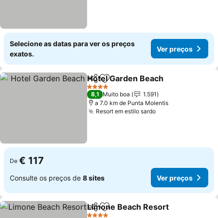
Selecione as datas para ver os preços
Ver preços
exatos.
Hotel Garden Beach
Partilhar
Adicionar aos favoritos
Ver p
4 Estrelas
8,1
Muito boa
1.591
a 7.0 km de Punta Molentis
Resort em estilo sardo
Ver preços
€ 117
De
Consulte os preços de
8 sites
Ver preços
Limone Beach Resort
Partilhar
Adicionar aos favoritos
Ver 