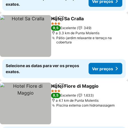
Ver preços
exatos.
Hotel Sa Cralla
Partilhar
Adicionar aos favoritos
Ver preços
3 Estrelas
9,5
Excelente
349
a 3.3 km de Punta Molentis
Pátio-jardim relaxante e terraço na
cobertura
Selecione as datas para ver os preços
Ver preços
exatos.
Hotel Fiore di Maggio
Partilhar
Adicionar aos favoritos
Ver 
3 Estrelas
8,5
Excelente
1.633
a 4.1 km de Punta Molentis
Piscina externa com hidromassagem
Ver p