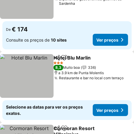
Sardenha
€ 174
De
Consulte os preços de
10 sites
Ver preços
Hotel Blu Marlin
Partilhar
Adicionar aos favoritos
Ver preço
3 Estrelas
8,3
Muito boa
336
a 3.9 km de Punta Molentis
Restaurante e bar no local com terraço
Ver 
Selecione as datas para ver os preços
Ver preços
exatos.
Cormoran Resort
Partilhar
Adicionar aos favoritos