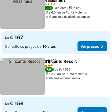
Villasimius
Ver preços
4 Estrelas
8,7
Excelente
2.128
a 6.0 km de Punta Molentis
Complexo de piscinas duplas
Ver preços
€ 167
De
Consulte os preços de
10 sites
Ver preços
S'Incantu Resort
Partilhar
Adicionar aos favoritos
Ver preço
3 Estrelas
7,6
Boa
835
a 3.7 km de Punta Molentis
Piscina exterior ampla
Ver preços
€ 156
De