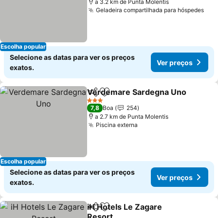
a 3.2 km de Punta Molentis
Geladeira compartilhada para hóspedes
Ver
Escolha popular
Selecione as datas para ver os preços
Ver preços
exatos.
Verdemare Sardegna Uno
Partilhar
Adicionar aos favoritos
3 Estrelas
7,8
Boa
254
a 2.7 km de Punta Molentis
Piscina externa
Ver preços
Escolha popular
Selecione as datas para ver os preços
Ver preços
exatos.
iH Hotels Le Zagare
Partilhar
Adicionar aos favoritos
Resort