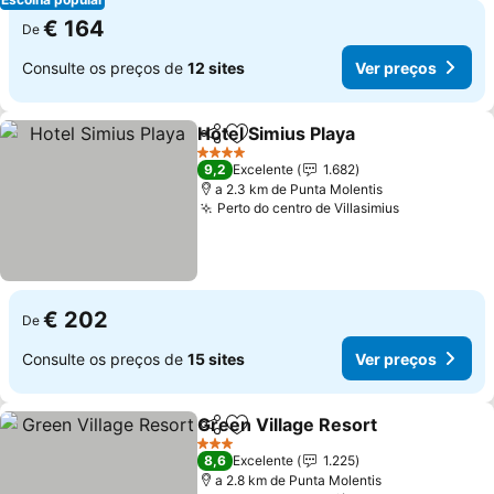
€ 164
De
Consulte os preços de
12 sites
Ver preços
Hotel Simius Playa
Partilhar
Adicionar aos favoritos
Ver pre
4 Estrelas
9,2
Excelente
1.682
a 2.3 km de Punta Molentis
Perto do centro de Villasimius
Ver preços
€ 202
De
Consulte os preços de
15 sites
Ver preços
Green Village Resort
Partilhar
Adicionar aos favoritos
Ver p
3 Estrelas
8,6
Excelente
1.225
a 2.8 km de Punta Molentis