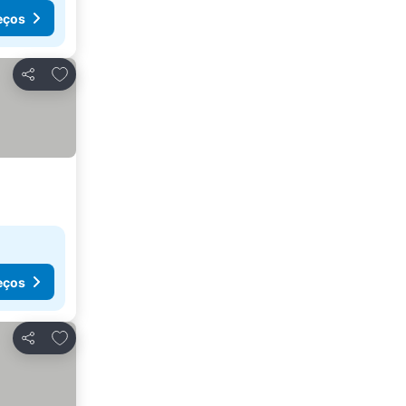
eços
Adicionar aos favoritos
Partilhar
eços
Adicionar aos favoritos
Partilhar