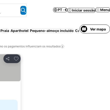
PT · €
Menu
Iniciar sessão
.
Ver mapa
Praia
Aparthotel
Pequeno-almoço incluído
Casa/apartamento in
o os pagamentos influenciam os resultados
Adicionar aos favoritos
Partilhar