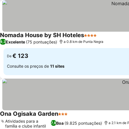
Nomada House by SH Hoteles
4 Estrelas
Ver preços
Excelente
(75 pontuações)
9,3
a 0.8 km de Punta Negra
€ 123
De
Consulte os preços de
11 sites
Ona Ogisaka Garden
3 Estrelas
Ver preços
Atividades para a
Boa
(9.825 pontuações)
7,8
a 2.1 km de 
família e clube infantil