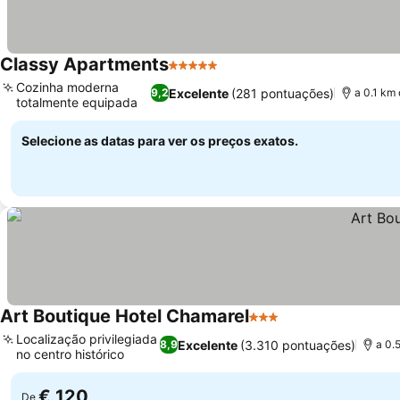
Classy Apartments
5 Estrelas
Ver preços
Cozinha moderna
Excelente
(281 pontuações)
9,2
a 0.1 km
totalmente equipada
Ver preços
Selecione as datas para ver os preços exatos.
Art Boutique Hotel Chamarel
3 Estrelas
Ver preços
Localização privilegiada
Excelente
(3.310 pontuações)
8,9
a 0.
no centro histórico
Ver preços
€ 120
De