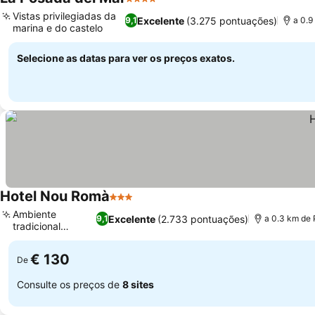
4 Estrelas
Ver preços
Vistas privilegiadas da
Excelente
(3.275 pontuações)
9,1
a 0.9
marina e do castelo
Ver preços
Selecione as datas para ver os preços exatos.
Hotel Nou Romà
3 Estrelas
Ver preços
Ambiente
Excelente
(2.733 pontuações)
9,1
a 0.3 km de
tradicional
Ver preços
espanhol
€ 130
De
Consulte os preços de
8 sites