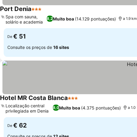
Port Denia
3 Estrelas
Ver preços
Spa com sauna,
Muito boa
(14.129 pontuações)
8,2
a 1.9 k
solário e academia
Ver preços
€ 51
De
Consulte os preços de
16 sites
Hotel MR Costa Blanca
3 Estrelas
Ver preços
Localização central
Muito boa
(4.375 pontuações)
8,0
a 1.0
privilegiada em Denia
Ver preços
€ 62
De
Consulte os preços de
12 sites