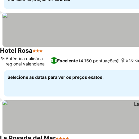
Hotel Rosa
3 Estrelas
Ver preços
Autêntica culinária
Excelente
(4.150 pontuações)
8,8
a 1.0 k
regional valenciana
Ver preços
Selecione as datas para ver os preços exatos.
La Posada del Mar