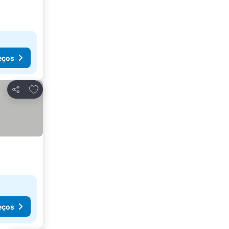
eços
Adicionar aos favoritos
Partilhar
eços