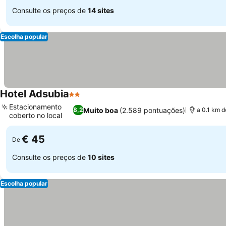
Consulte os preços de
14 sites
Escolha popular
Hotel Adsubia
2 Estrelas
Ver preços
Estacionamento
Muito boa
(2.589 pontuações)
8,2
a 0.1 km 
coberto no local
Ver preços
€ 45
De
Consulte os preços de
10 sites
Escolha popular