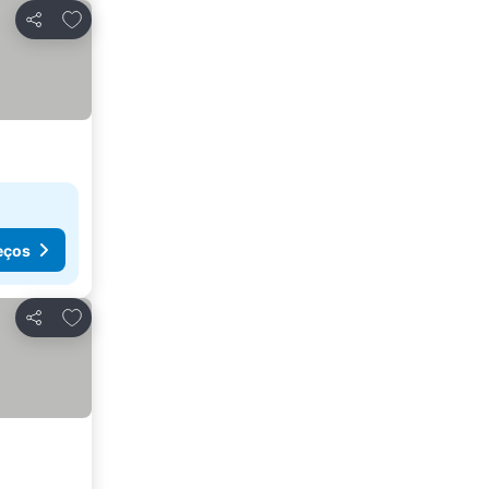
Adicionar aos favoritos
Partilhar
eços
Adicionar aos favoritos
Partilhar