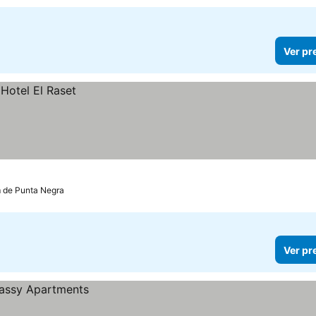
Ver pr
m de Punta Negra
Ver pr