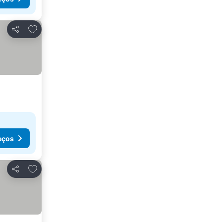
Adicionar aos favoritos
Partilhar
eços
Adicionar aos favoritos
Partilhar