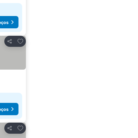
eços
Adicionar aos favoritos
Partilhar
eços
Adicionar aos favoritos
Partilhar