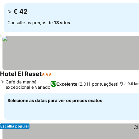
Ver preços
€ 42
De
Consulte os preços de
13 sites
Hotel El Raset
3 Estrelas
Ver preços
Café da manhã
Excelente
(2.011 pontuações)
8,7
a 0.9 k
excepcional e variado
Ver preços
Selecione as datas para ver os preços exatos.
Escolha popular