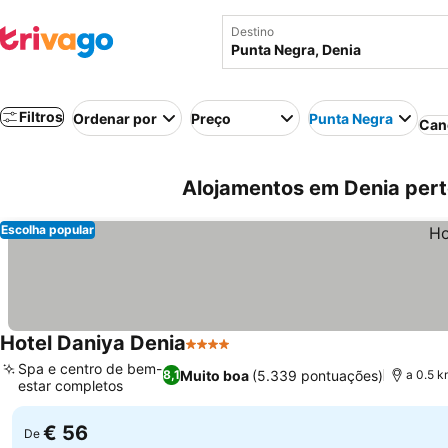
Destino
Filtros
Ordenar por
Preço
Punta Negra
Can
Alojamentos em Denia pert
Escolha popular
Hotel Daniya Denia
4 Estrelas
Ver preços
Spa e centro de bem-
Muito boa
(5.339 pontuações)
8,1
a 0.5 k
estar completos
Ver preços
€ 56
De