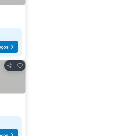
eços
Adicionar aos favoritos
Partilhar
eços