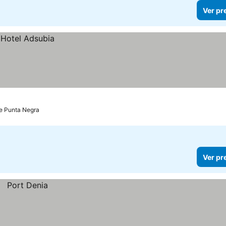
Ver pr
de Punta Negra
Ver pr