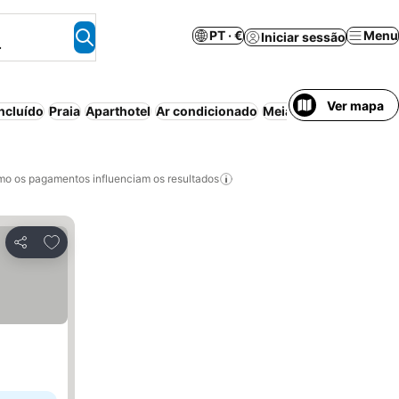
PT · €
Menu
Iniciar sessão
.
Ver mapa
ncluído
Praia
Aparthotel
Ar condicionado
Meia-pensão
Estaci
o os pagamentos influenciam os resultados
Adicionar aos favoritos
Partilhar