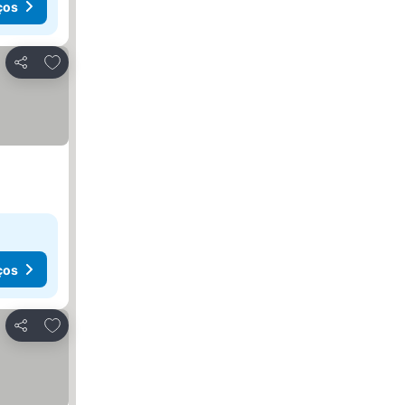
ços
Adicionar aos favoritos
Partilhar
ços
Adicionar aos favoritos
Partilhar