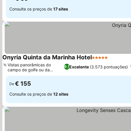
Consulte os preços de
17 sites
Onyria Quinta da Marinha Hotel
5 Estrelas
Ver preço
Vistas panorâmicas do
Excelente
(3.573 pontuações)
9,1
campo de golfe ou da
Ver preços
montanha
€ 155
De
Consulte os preços de
12 sites