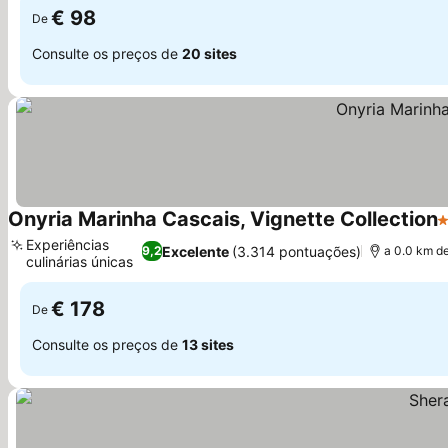
€ 98
De
Consulte os preços de
20 sites
Onyria Marinha Cascais, Vignette Collection
5
Experiências
Excelente
(3.314 pontuações)
9,2
a 0.0 km de
culinárias únicas
Ver preços
€ 178
De
Consulte os preços de
13 sites