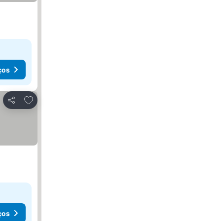
ços
Adicionar aos favoritos
Partilhar
ços