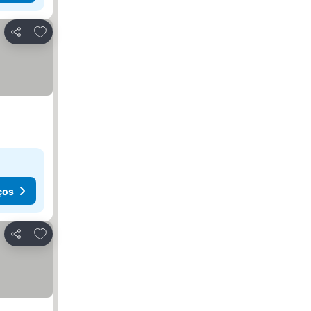
Adicionar aos favoritos
Partilhar
ços
Adicionar aos favoritos
Partilhar