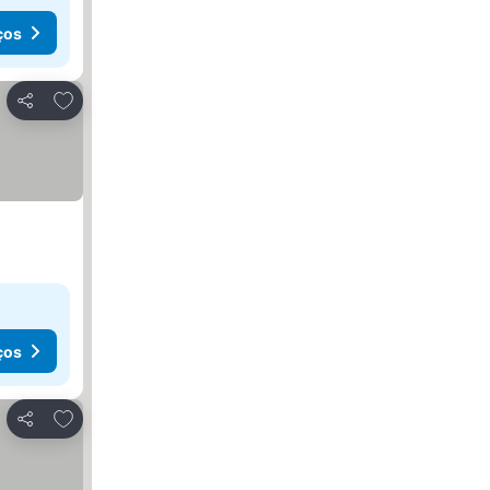
ços
Adicionar aos favoritos
Partilhar
ços
Adicionar aos favoritos
Partilhar