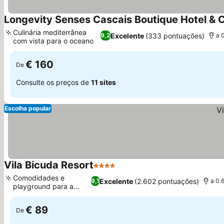
Longevity Senses Cascais Boutique Hotel & Cl
Culinária mediterrânea
Excelente
(333 pontuações)
9,2
a 
com vista para o oceano
Ver preços
€ 160
De
Consulte os preços de
11 sites
Escolha popular
Vila Bicuda Resort
4 Estrelas
Ver preços
Comodidades e
Excelente
(2.602 pontuações)
9,1
a 0.
playground para a
Ver preços
família
€ 89
De