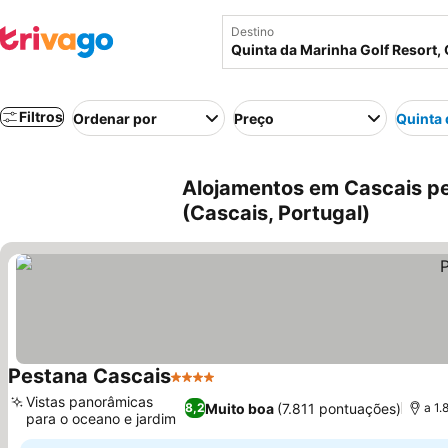
Destino
Filtros
Ordenar por
Preço
Quinta 
Alojamentos em Cascais pe
(Cascais, Portugal)
Pestana Cascais
4 Estrelas
Ver preços
Vistas panorâmicas
Muito boa
(7.811 pontuações)
8,2
a 1.
para o oceano e jardim
Ver preços