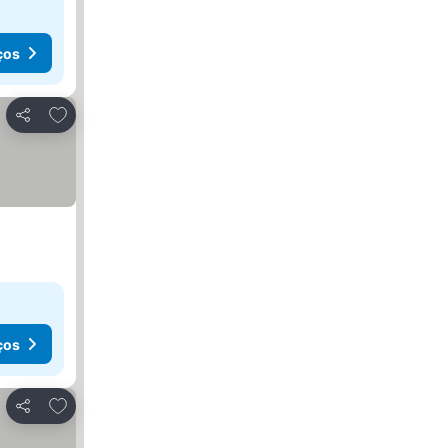
ços
Adicionar aos favoritos
Partilhar
ços
Adicionar aos favoritos
Partilhar