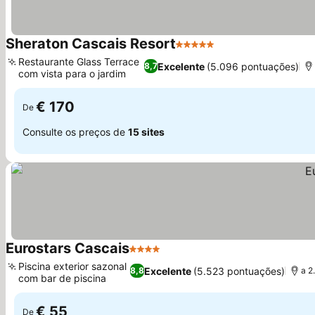
Sheraton Cascais Resort
5 Estrelas
Ver preços
Restaurante Glass Terrace
Excelente
(5.096 pontuações)
8,7
com vista para o jardim
Ver preços
€ 170
De
Consulte os preços de
15 sites
Eurostars Cascais
4 Estrelas
Ver preços
Piscina exterior sazonal
Excelente
(5.523 pontuações)
8,8
a 2
com bar de piscina
Ver preços
€ 55
De