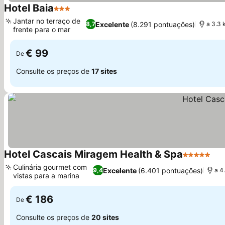
Hotel Baia
3 Estrelas
Ver preços
Jantar no terraço de
Excelente
(8.291 pontuações)
8,7
a 3.3 
frente para o mar
Ver preços
€ 99
De
Consulte os preços de
17 sites
Hotel Cascais Miragem Health & Spa
5 Estrelas
Ver
Culinária gourmet com
Excelente
(6.401 pontuações)
9,4
a 4
vistas para a marina
Ver preços
€ 186
De
Consulte os preços de
20 sites