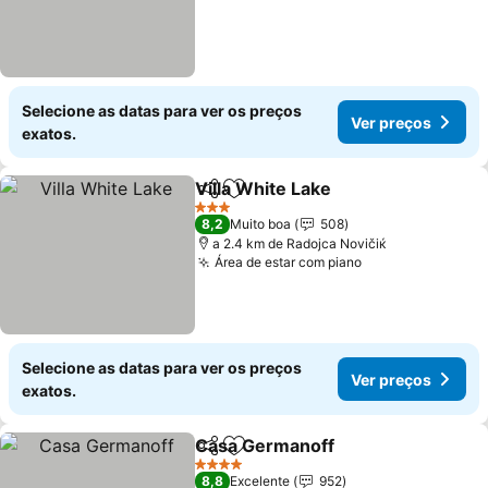
Selecione as datas para ver os preços
Ver preços
exatos.
Villa White Lake
Partilhar
Adicionar aos favoritos
Ver preço
3 Estrelas
8,2
Muito boa
508
a 2.4 km de Rаdoјcа Novičiќ
Área de estar com piano
Ver preços
Selecione as datas para ver os preços
Ver preços
exatos.
Casa Germanoff
Partilhar
Adicionar aos favoritos
Ver preço
4 Estrelas
8,8
Excelente
952