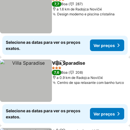
4 Estrelas
7,7
Boa
287
a 1.6 km de Rаdoјcа Novičiќ
Design moderno e piscina cristalina
Ver pr
Selecione as datas para ver os preços
Ver preços
exatos.
Villa Sparadise
Partilhar
Adicionar aos favoritos
Ver preços
3 Estrelas
7,6
Boa
208
a 0.9 km de Rаdoјcа Novičiќ
Centro de spa relaxante com banho turco
Ve
Selecione as datas para ver os preços
Ver preços
exatos.