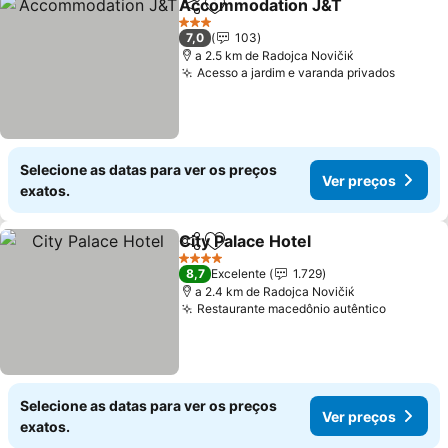
Accommodation J&T
Partilhar
Adicionar aos favoritos
Ver p
3 Estrelas
7,0
103
a 2.5 km de Rаdoјcа Novičiќ
Acesso a jardim e varanda privados
Ver pr
Selecione as datas para ver os preços
Ver preços
exatos.
City Palace Hotel
Partilhar
Adicionar aos favoritos
Ver preço
4 Estrelas
8,7
Excelente
1.729
a 2.4 km de Rаdoјcа Novičiќ
Restaurante macedônio autêntico
Ver pre
Selecione as datas para ver os preços
Ver preços
exatos.