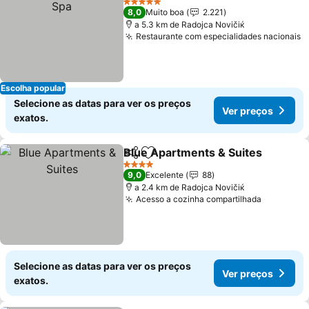
5 Estrelas
8,0
Muito boa
2.221
a 5.3 km de Rаdoјcа Novičiќ
Restaurante com especialidades nacionais
V
Escolha popular
Selecione as datas para ver os preços
Ver preços
exatos.
Blue Apartments & Suites
Partilhar
Adicionar aos favoritos
4 Estrelas
9,0
Excelente
88
a 2.4 km de Rаdoјcа Novičiќ
Acesso a cozinha compartilhada
Ver preç
Selecione as datas para ver os preços
Ver preços
exatos.