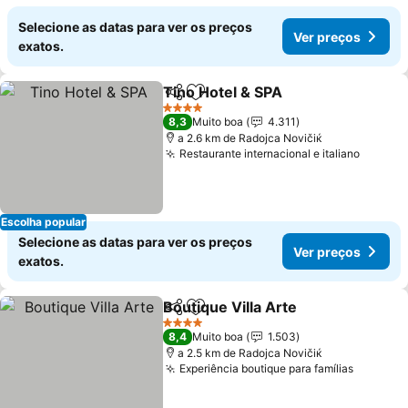
Selecione as datas para ver os preços
Ver preços
exatos.
Tino Hotel & SPA
Partilhar
Adicionar aos favoritos
Ver preço
4 Estrelas
8,3
Muito boa
4.311
a 2.6 km de Rаdoјcа Novičiќ
Restaurante internacional e italiano
Ver pr
Escolha popular
Selecione as datas para ver os preços
Ver preços
exatos.
Boutique Villa Arte
Partilhar
Adicionar aos favoritos
Ver pre
4 Estrelas
8,4
Muito boa
1.503
a 2.5 km de Rаdoјcа Novičiќ
Experiência boutique para famílias
Ver pre