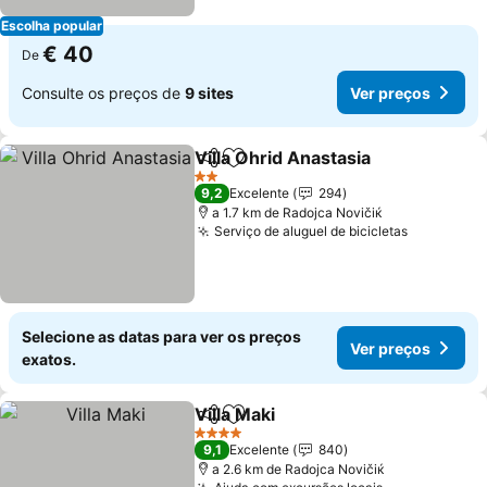
Escolha popular
€ 40
De
Consulte os preços de
9 sites
Ver preços
Villa Ohrid Anastasia
Partilhar
Adicionar aos favoritos
Ver p
2 Estrelas
9,2
Excelente
294
a 1.7 km de Rаdoјcа Novičiќ
Serviço de aluguel de bicicletas
Ver preço
Selecione as datas para ver os preços
Ver preços
exatos.
Villa Maki
Partilhar
Adicionar aos favoritos
Ver preços
4 Estrelas
9,1
Excelente
840
a 2.6 km de Rаdoјcа Novičiќ