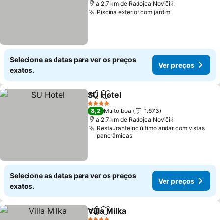
a 2.7 km de Rаdoјcа Novičiќ
Piscina exterior com jardim
Ver preços
Selecione as datas para ver os preços
Ver preços
exatos.
SU Hotel
Partilhar
Adicionar aos favoritos
Ver preços
4 Estrelas
8,2
Muito boa
1.673
a 2.7 km de Rаdoјcа Novičiќ
Restaurante no último andar com vistas
panorâmicas
Selecione as datas para ver os preços
Ver preços
exatos.
Villa Milka
Partilhar
Adicionar aos favoritos
Ver preços