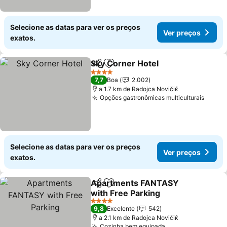
Selecione as datas para ver os preços
Ver preços
exatos.
Sky Corner Hotel
Partilhar
Adicionar aos favoritos
Ver preç
4 Estrelas
7,7
Boa
2.002
a 1.7 km de Rаdoјcа Novičiќ
Opções gastronômicas multiculturais
Ver p
Selecione as datas para ver os preços
Ver preços
exatos.
Apartments FANTASY
Partilhar
Adicionar aos favoritos
with Free Parking
Ver preços
4 Estrelas
9,8
Excelente
542
a 2.1 km de Rаdoјcа Novičiќ
Cozinha bem equipada