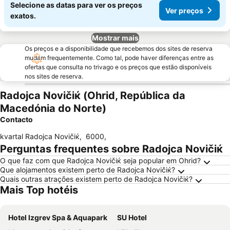
Selecione as datas para ver os preços
Ver preços
exatos.
Mostrar mais
Os preços e a disponibilidade que recebemos dos sites de reserva
mudam frequentemente. Como tal, pode haver diferenças entre as
ofertas que consulta no trivago e os preços que estão disponíveis
nos sites de reserva.
Rаdoјcа Novičiќ (Ohrid, República da
Macedónia do Norte)
Contacto
kvartal Rаdoјcа Novičiќ
,
6000
,
Perguntas frequentes sobre Rаdoјcа Novičiќ
O que faz com que Rаdoјcа Novičiќ seja popular em Ohrid?
Que alojamentos existem perto de Rаdoјcа Novičiќ?
Quais outras atrações existem perto de Rаdoјcа Novičiќ?
Mais Top hotéis
Hotel Izgrev Spa & Aquapark
SU Hotel