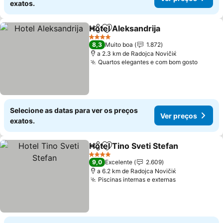
exatos.
Hotel Aleksandrija
Partilhar
Adicionar aos favoritos
Ver pre
4 Estrelas
8,3
Muito boa
1.872
a 2.3 km de Rаdoјcа Novičiќ
Quartos elegantes e com bom gosto
Ver pr
Selecione as datas para ver os preços
Ver preços
exatos.
Hotel Tino Sveti Stefan
Partilhar
Adicionar aos favoritos
Ver
4 Estrelas
9,0
Excelente
2.609
a 6.2 km de Rаdoјcа Novičiќ
Piscinas internas e externas
Ver preços