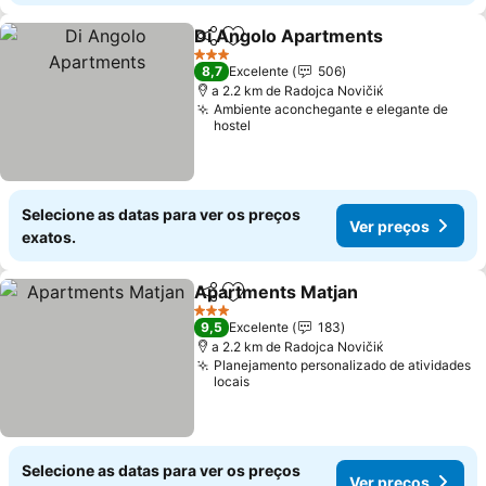
Di Angolo Apartments
Partilhar
Adicionar aos favoritos
Ver
3 Estrelas
8,7
Excelente
506
a 2.2 km de Rаdoјcа Novičiќ
Ambiente aconchegante e elegante de
hostel
Selecione as datas para ver os preços
Ver preços
exatos.
Apartments Matjan
Partilhar
Adicionar aos favoritos
Ver pr
3 Estrelas
9,5
Excelente
183
a 2.2 km de Rаdoјcа Novičiќ
Planejamento personalizado de atividades
locais
Selecione as datas para ver os preços
Ver preços