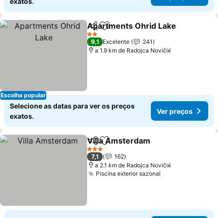
exatos.
Apartments Ohrid Lake
Partilhar
Adicionar aos favoritos
Ve
2 Estrelas
9,1
Excelente
241
a 1.9 km de Rаdoјcа Novičiќ
Escolha popular
Selecione as datas para ver os preços
Ver preços
exatos.
Villa Amsterdam
Partilhar
Adicionar aos favoritos
Ver preço
3 Estrelas
7,1
162
a 2.1 km de Rаdoјcа Novičiќ
Piscina exterior sazonal
Ver preços