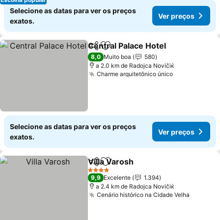
Selecione as datas para ver os preços
Ver preços
exatos.
Central Palace Hotel
Partilhar
Adicionar aos favoritos
Ver p
8,0
Muito boa
580
a 2.0 km de Rаdoјcа Novičiќ
Charme arquitetônico único
Ver preços
Selecione as datas para ver os preços
Ver preços
exatos.
Villa Varosh
Partilhar
Adicionar aos favoritos
Ver preços
4 Estrelas
9,9
Excelente
1.394
a 2.4 km de Rаdoјcа Novičiќ
Cenário histórico na Cidade Velha
Ver pre