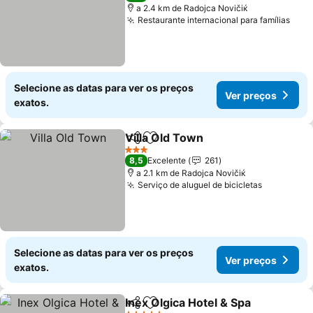
a 2.4 km de Rаdoјcа Novičiќ
Restaurante internacional para famílias
Ver 
Selecione as datas para ver os preços
Ver preços
exatos.
Villa Old Town
Partilhar
Adicionar aos favoritos
Ver preços
3 Estrelas
8,5
Excelente
261
a 2.1 km de Rаdoјcа Novičiќ
Serviço de aluguel de bicicletas
Ver preço
Selecione as datas para ver os preços
Ver preços
exatos.
Inex Olgica Hotel & Spa
Partilhar
Adicionar aos favoritos
Ver