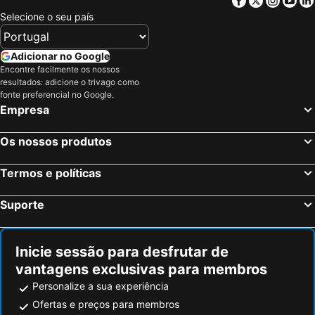
Aeroporto de Podgorica
Nisaki
Selecione o seu país
Barbati
Sheshi Skënderbej
Agios Gordis
Downtown Durrës
Adicionar no Google
Encontre facilmente os nossos
Ipsos
Ionian Academy
resultados: adicione o trivago como
White Tower
Thessaloniki History Centre
fonte preferencial no Google.
Empresa
Porto Palermo
Kassiopi
Egnatia street
International Fair of Thessaloniki
Os nossos produtos
Peraia
Kontogialos Pelekas Beach
Termos e políticas
Lake Ohrid
Xhamia e Tiranës
Pozar
Edessa Falls
Suporte
Liqeni i Komanit
Panagia Soumela Monastery
Plazhi i Borshit
Copacabana
Inicie sessão para desfrutar de
Ada Bojana
Markov konak
vantagens exclusivas para membros
Butrint
Sidari
Personalize a sua experiência
Rex
Spianada
Ofertas e preços para membros