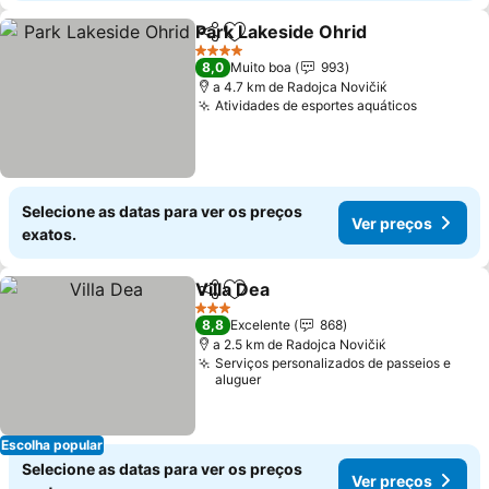
Park Lakeside Ohrid
Partilhar
Adicionar aos favoritos
Ver p
4 Estrelas
8,0
Muito boa
993
a 4.7 km de Rаdoјcа Novičiќ
Atividades de esportes aquáticos
Ver preç
Selecione as datas para ver os preços
Ver preços
exatos.
Villa Dea
Partilhar
Adicionar aos favoritos
Ver preços
3 Estrelas
8,8
Excelente
868
a 2.5 km de Rаdoјcа Novičiќ
Serviços personalizados de passeios e
aluguer
Escolha popular
Selecione as datas para ver os preços
Ver preços