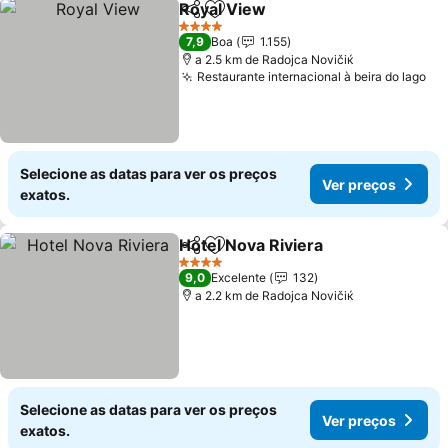
Royal View
Partilhar
Adicionar aos favoritos
Ver preços
4 Estrelas
7,9
Boa
1.155
a 2.5 km de Rаdoјcа Novičiќ
Restaurante internacional à beira do lago
Ve
Selecione as datas para ver os preços
Ver preços
exatos.
Hotel Nova Riviera
Partilhar
Adicionar aos favoritos
Ver pre
4 Estrelas
9,0
Excelente
132
a 2.2 km de Rаdoјcа Novičiќ
Selecione as datas para ver os preços
Ver preços
exatos.