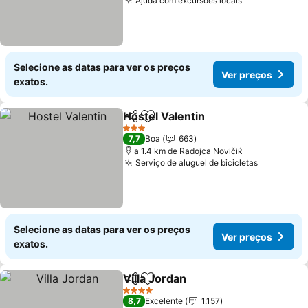
Ajuda com excursões locais
Ver preços
Selecione as datas para ver os preços
Ver preços
exatos.
Hostel Valentin
Partilhar
Adicionar aos favoritos
Ver preços
3 Estrelas
7,7
Boa
663
a 1.4 km de Rаdoјcа Novičiќ
Serviço de aluguel de bicicletas
Ver preço
Selecione as datas para ver os preços
Ver preços
exatos.
Villa Jordan
Partilhar
Adicionar aos favoritos
Ver preços
4 Estrelas
8,7
Excelente
1.157