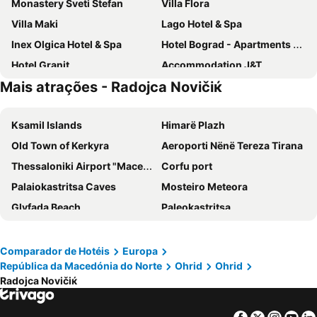
Monastery Sveti Stefan
Villa Flora
Villa Maki
Lago Hotel & Spa
Inex Olgica Hotel & Spa
Hotel Bograd - Apartments & Lounge Station
Hotel Granit
Accommodation J&T
Mais atrações - Rаdoјcа Novičiќ
Boutique Villa Arte
Hotel Pela
Villa Swiss
Risto's Guest House
Ksamil Islands
Himarë Plazh
Hotel Makpetrol Struga
Hotel Montenegro
Old Town of Kerkyra
Aeroporti Nënë Tereza Tirana
Villa Kotlar
Hotel Cingo
Thessaloniki Airport "Macedonia"
Corfu port
Palaiokastritsa Caves
Mosteiro Meteora
Glyfada Beach
Paleokastritsa
Corfu International Airport
Plazhi i Durrësit
La Grotta
Mon Repos
Comparador de Hotéis
Europa
República da Macedónia do Norte
Ohrid
Ohrid
Meteora Art
Dassia
Rаdoјcа Novičiќ
Porto
Thessaloniki International Exhibition Centre
Rаdoјcа Novičiќ
Thesaloniki Port
Facebook
Twitter
Insta
Yo