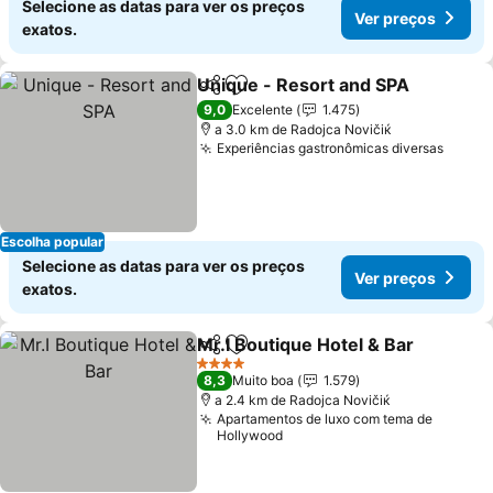
Selecione as datas para ver os preços
Ver preços
exatos.
Unique - Resort and SPA
Partilhar
Adicionar aos favoritos
V
9,0
Excelente
1.475
a 3.0 km de Rаdoјcа Novičiќ
Experiências gastronômicas diversas
Ver p
Escolha popular
Selecione as datas para ver os preços
Ver preços
exatos.
Mr.I Boutique Hotel & Bar
Partilhar
Adicionar aos favoritos
V
4 Estrelas
8,3
Muito boa
1.579
a 2.4 km de Rаdoјcа Novičiќ
Apartamentos de luxo com tema de
Hollywood