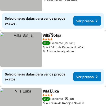
Ver preços
Selecione as datas para ver os preços
Ver preços
exatos.
Villa Sofija
Partilhar
Adicionar aos favoritos
Ver preços
4 Estrelas
9,5
Excelente
528
a 2.5 km de Rаdoјcа Novičiќ
Atividades aquáticas
Ver preços
Selecione as datas para ver os preços
Ver preços
exatos.
Vila Luka
Partilhar
Adicionar aos favoritos
Ver preços
4 Estrelas
9,0
Excelente
48
a 2.3 km de Rаdoјcа Novičiќ