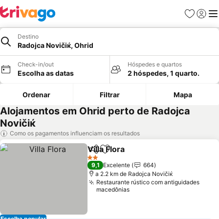
Favoritos
Iniciar
Me
Destino
Rаdoјcа Novičiќ, Ohrid
Check-in/out
Hóspedes e quartos
Escolha as datas
2 hóspedes, 1 quarto.
Ordenar
Filtrar
Mapa
Alojamentos em Ohrid perto de Rаdoјcа
Novičiќ
Como os pagamentos influenciam os resultados
Villa Flora
Partilhar
Adicionar aos favoritos
Ver preços
2 Estrelas
9,1
Excelente
664
a 2.2 km de Rаdoјcа Novičiќ
Restaurante rústico com antiguidades
macedônias
Escolha popular