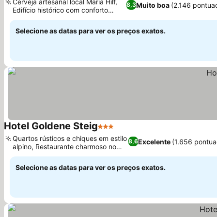
Cerveja artesanal local Maria Hilf,
Muito boa
(2.146 pontua
8,3
Edifício histórico com conforto
moderno
Selecione as datas para ver os preços exatos.
Hotel Goldene Steig
3 Estrelas
Quartos rústicos e chiques em estilo
Excelente
(1.656 pontua
8,6
alpino, Restaurante charmoso no
local
Selecione as datas para ver os preços exatos.