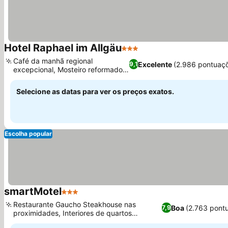
Hotel Raphael im Allgäu
3 Estrelas
Café da manhã regional
Excelente
(2.986 pontuaç
9,1
excepcional, Mosteiro reformado
com capela
Selecione as datas para ver os preços exatos.
Escolha popular
smartMotel
3 Estrelas
Restaurante Gaucho Steakhouse nas
Boa
(2.763 pont
7,9
proximidades, Interiores de quartos
vibrantes e alegres