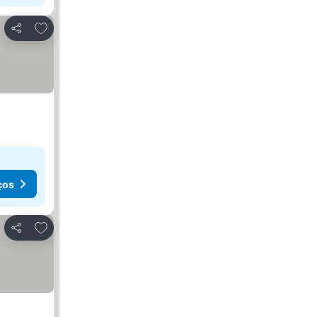
Adicionar aos favoritos
Partilhar
ços
Adicionar aos favoritos
Partilhar