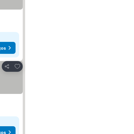
ços
Adicionar aos favoritos
Partilhar
ços