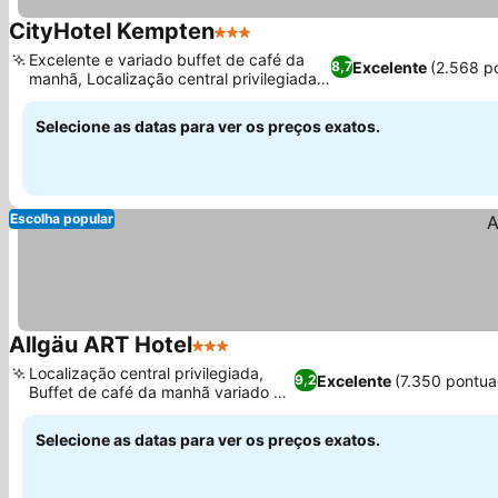
CityHotel Kempten
3 Estrelas
Excelente e variado buffet de café da
Excelente
(2.568 p
8,7
manhã, Localização central privilegiada
em Kempten
Selecione as datas para ver os preços exatos.
Escolha popular
Allgäu ART Hotel
3 Estrelas
Localização central privilegiada,
Excelente
(7.350 pontua
9,2
Buffet de café da manhã variado e
fresco
Selecione as datas para ver os preços exatos.