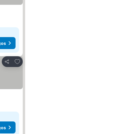
ços
Adicionar aos favoritos
Partilhar
ços