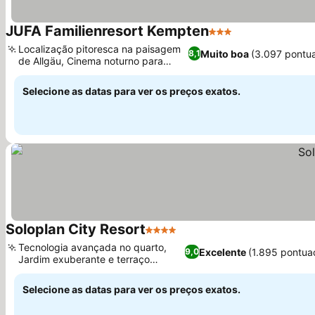
JUFA Familienresort Kempten
3 Estrelas
Localização pitoresca na paisagem
Muito boa
(3.097 pontu
8,1
de Allgäu, Cinema noturno para
crianças
Selecione as datas para ver os preços exatos.
Soloplan City Resort
4 Estrelas
Tecnologia avançada no quarto,
Excelente
(1.895 pontua
9,0
Jardim exuberante e terraço
convidativo
Selecione as datas para ver os preços exatos.