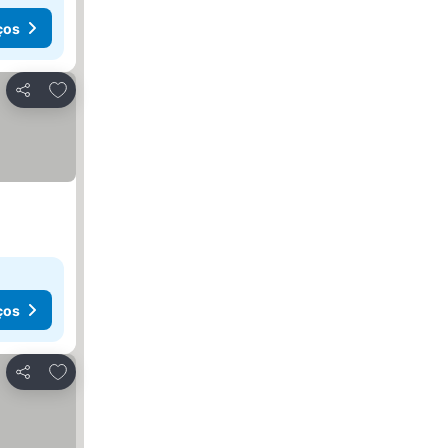
ços
Adicionar aos favoritos
Partilhar
ços
Adicionar aos favoritos
Partilhar