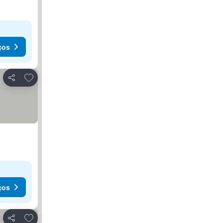
ços
Adicionar aos favoritos
Partilhar
ços
Adicionar aos favoritos
Partilhar