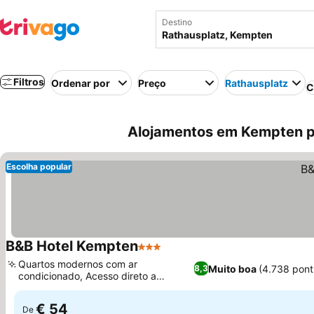
Destino
Filtros
Ordenar por
Preço
Rathausplatz
C
Alojamentos em Kempten p
Escolha popular
B&B Hotel Kempten
3 Estrelas
Quartos modernos com ar
Muito boa
(4.738 pon
8,3
condicionado, Acesso direto a
estacionamento público
€ 54
De