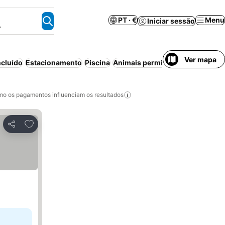
PT · €
Menu
Iniciar sessão
.
Ver mapa
cluído
Estacionamento
Piscina
Animais permitidos
Aparthotel
o os pagamentos influenciam os resultados
Adicionar aos favoritos
Partilhar