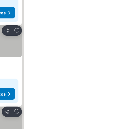
ços
Adicionar aos favoritos
Partilhar
ços
Adicionar aos favoritos
Partilhar