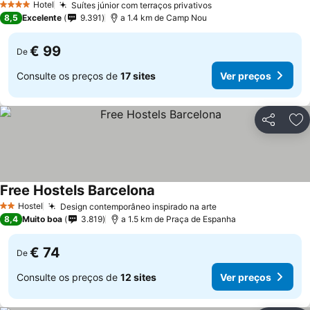
Hotel
Suítes júnior com terraços privativos
4 Estrelas
8,5
Excelente
9.391
a 1.4 km de Camp Nou
€ 99
De
Consulte os preços de
17 sites
Ver preços
Partilhar
Ad
Free Hostels Barcelona
Hostel
Design contemporâneo inspirado na arte
2 Estrelas
8,4
Muito boa
3.819
a 1.5 km de Praça de Espanha
€ 74
De
Consulte os preços de
12 sites
Ver preços