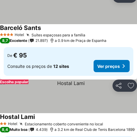
Barceló Sants
Hotel
Suítes espaçosas para a família
4 Estrelas
8,7
Excelente
21.897
a 0.9 km de Praça de Espanha
€ 95
De
Consulte os preços de
12 sites
Ver preços
Escolha popular
Partilhar
Ad
Hostal Lami
Hotel
Estacionamento coberto conveniente no local
2 Estrelas
8,4
Muito boa
4.439
a 3.2 km de Real Club de Tenis Barcelona 1899