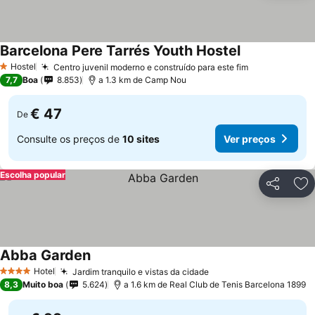
Barcelona Pere Tarrés Youth Hostel
Hostel
Centro juvenil moderno e construído para este fim
1 Estrelas
7,7
Boa
8.853
a 1.3 km de Camp Nou
€ 47
De
Consulte os preços de
10 sites
Ver preços
Escolha popular
Partilhar
Ad
Abba Garden
Hotel
Jardim tranquilo e vistas da cidade
4 Estrelas
8,3
Muito boa
5.624
a 1.6 km de Real Club de Tenis Barcelona 1899