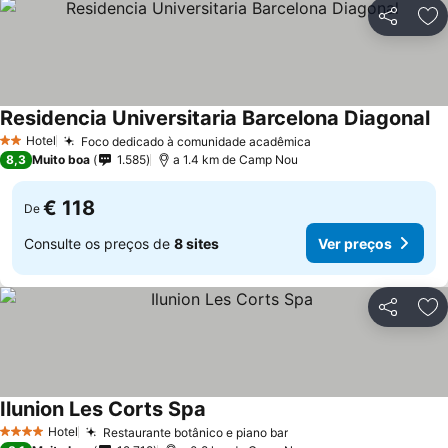
Partilhar
Ad
Residencia Universitaria Barcelona Diagonal
Hotel
Foco dedicado à comunidade acadêmica
2 Estrelas
8,3
Muito boa
1.585
a 1.4 km de Camp Nou
€ 118
De
Consulte os preços de
8 sites
Ver preços
Partilhar
Ad
Ilunion Les Corts Spa
Hotel
Restaurante botânico e piano bar
4 Estrelas