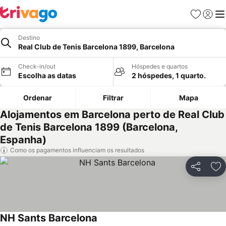
Favoritos
Iniciar
Me
Destino
Real Club de Tenis Barcelona 1899, Barcelona
Check-in/out
Hóspedes e quartos
Escolha as datas
2 hóspedes, 1 quarto.
Ordenar
Filtrar
Mapa
Alojamentos em Barcelona perto de Real Club
de Tenis Barcelona 1899 (Barcelona,
Espanha)
Como os pagamentos influenciam os resultados
Partilhar
Ad
NH Sants Barcelona