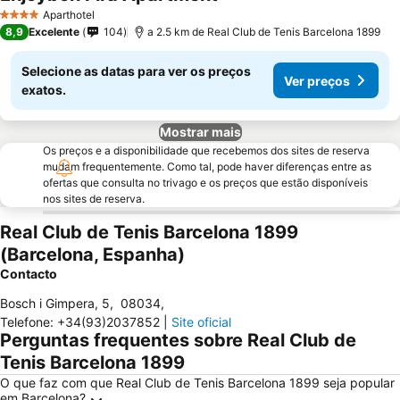
Aparthotel
4 Estrelas
8,9
Excelente
104
a 2.5 km de Real Club de Tenis Barcelona 1899
Selecione as datas para ver os preços
Ver preços
exatos.
Mostrar mais
Os preços e a disponibilidade que recebemos dos sites de reserva
mudam frequentemente. Como tal, pode haver diferenças entre as
ofertas que consulta no trivago e os preços que estão disponíveis
nos sites de reserva.
Real Club de Tenis Barcelona 1899
(Barcelona, Espanha)
Contacto
Bosch i Gimpera, 5
,
08034
,
Telefone
:
+34(93)2037852
|
Site oficial
Perguntas frequentes sobre Real Club de
Tenis Barcelona 1899
O que faz com que Real Club de Tenis Barcelona 1899 seja popular
em Barcelona?