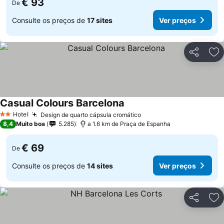
€ 93
De
Consulte os preços de
17 sites
Ver preços
Partilhar
Ad
Casual Colours Barcelona
Hotel
Design de quarto cápsula cromático
2 Estrelas
8,4
Muito boa
5.285
a 1.6 km de Praça de Espanha
€ 69
De
Consulte os preços de
14 sites
Ver preços
Partilhar
Ad