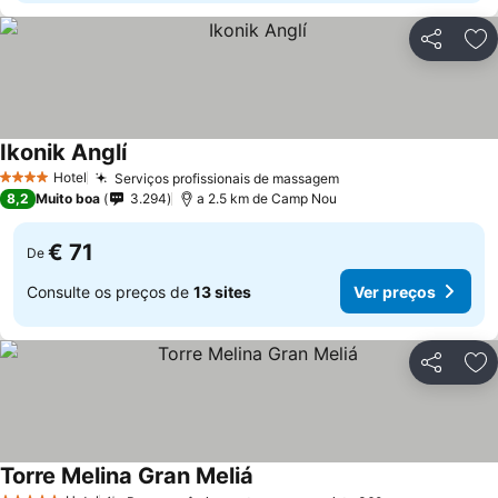
Partilhar
Ad
Ikonik Anglí
Hotel
Serviços profissionais de massagem
4 Estrelas
8,2
Muito boa
3.294
a 2.5 km de Camp Nou
€ 71
De
Consulte os preços de
13 sites
Ver preços
Partilhar
Ad
Torre Melina Gran Meliá