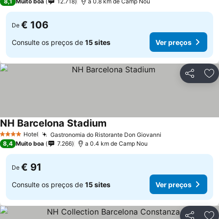
8,1
Muito boa
12.718
a 0.8 km de Camp Nou
€ 106
De
Consulte os preços de
15 sites
Ver preços
Partilhar
Ad
NH Barcelona Stadium
Hotel
Gastronomia do Ristorante Don Giovanni
4 Estrelas
8,4
Muito boa
7.266
a 0.4 km de Camp Nou
€ 91
De
Consulte os preços de
15 sites
Ver preços