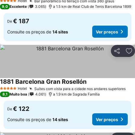
Hotel
Bar panorâmico no terraço com vista 360 graus
5 Estrelas
9,0
Excelente
3.065
a 1.5 km de Real Club de Tenis Barcelona 1899
€ 187
De
Consulte os preços de
14 sites
Ver preços
Partilhar
Ad
1881 Barcelona Gran Rosellón
Hotel
Suítes com vista para a cidade nos andares superiores
5 Estrelas
8,1
Muito boa
4.061
a 1.9 km de Sagrada Família
€ 122
De
Consulte os preços de
14 sites
Ver preços