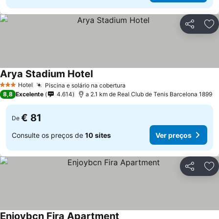
Partilhar
Ad
Arya Stadium Hotel
Hotel
Piscina e solário na cobertura
3 Estrelas
8,8
Excelente
4.614
a 2.1 km de Real Club de Tenis Barcelona 1899
€ 81
De
Consulte os preços de
10 sites
Ver preços
Partilhar
Ad
Enjoybcn Fira Apartment