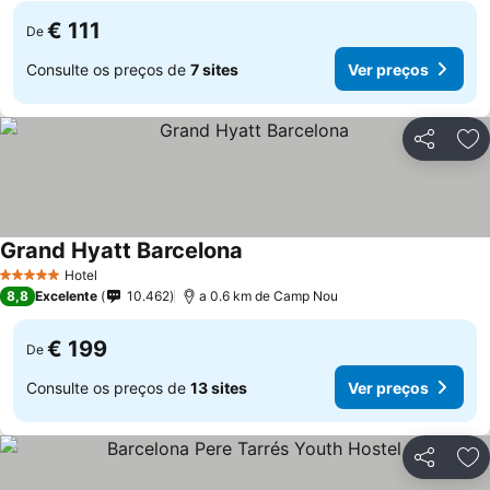
€ 111
De
Consulte os preços de
7 sites
Ver preços
Partilhar
Ad
Grand Hyatt Barcelona
Hotel
5 Estrelas
8,8
Excelente
10.462
a 0.6 km de Camp Nou
€ 199
De
Consulte os preços de
13 sites
Ver preços
Partilhar
Ad