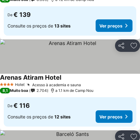
€ 139
De
Consulte os preços de
13 sites
Ver preços
Partilhar
Ad
Arenas Atiram Hotel
Hotel
Acesso à academia e sauna
4 Estrelas
8,1
Muito boa
2.704
a 1.1 km de Camp Nou
€ 116
De
Consulte os preços de
12 sites
Ver preços
Partilhar
Ad