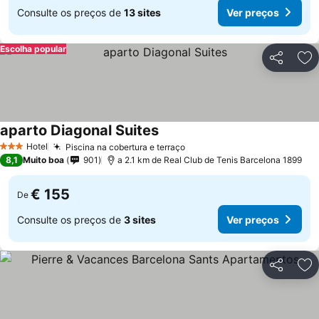
Consulte os preços de
13 sites
Ver preços
Escolha popular
Partilhar
Ad
aparto Diagonal Suites
Hotel
Piscina na cobertura e terraço
3 Estrelas
8,1
Muito boa
901
a 2.1 km de Real Club de Tenis Barcelona 1899
€ 155
De
Consulte os preços de
3 sites
Ver preços
Partilhar
Ad