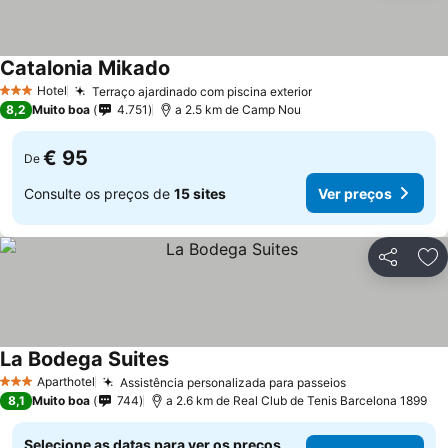
Catalonia Mikado
Hotel
Terraço ajardinado com piscina exterior
3 Estrelas
8,2
Muito boa
4.751
a 2.5 km de Camp Nou
€ 95
De
Consulte os preços de
15 sites
Ver preços
Partilhar
Ad
La Bodega Suites
Aparthotel
Assistência personalizada para passeios
3 Estrelas
8,1
Muito boa
744
a 2.6 km de Real Club de Tenis Barcelona 1899
Selecione as datas para ver os preços