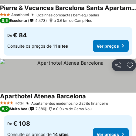
Pierre & Vacances Barcelona Sants Apartamentos
Aparthotel
Cozinhas compactas bem equipadas
3 Estrelas
8,5
Excelente
4.473
a 0.6 km de Camp Nou
€ 84
De
Consulte os preços de
11 sites
Ver preços
Partilhar
Ad
Aparthotel Atenea Barcelona
Hotel
Apartamentos modernos no distrito financeiro
4 Estrelas
8,2
Muito boa
7.386
a 0.9 km de Camp Nou
€ 108
De
Consulte os preços de
14 sites
Ver preços