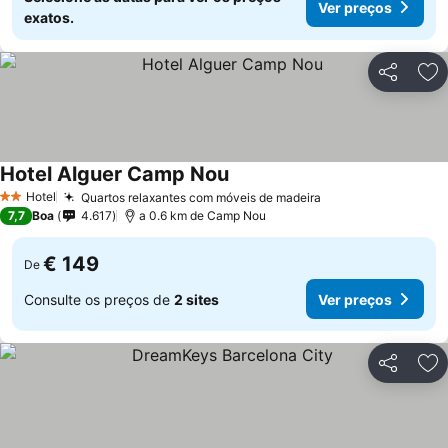
Ver preços
exatos.
Partilhar
Ad
Hotel Alguer Camp Nou
Hotel
Quartos relaxantes com móveis de madeira
2 Estrelas
7,7
Boa
4.617
a 0.6 km de Camp Nou
€ 149
De
Consulte os preços de
2 sites
Ver preços
Partilhar
Ad