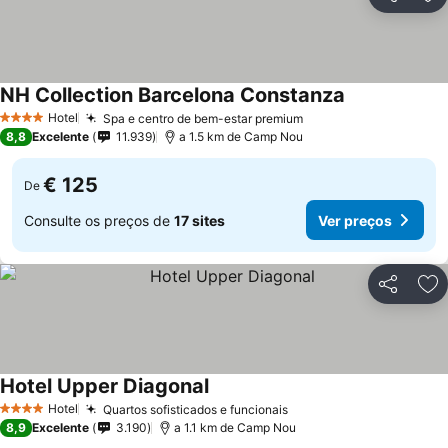
Partilhar
Ad
NH Collection Barcelona Constanza
Hotel
Spa e centro de bem-estar premium
4 Estrelas
8,8
Excelente
11.939
a 1.5 km de Camp Nou
€ 125
De
Consulte os preços de
17 sites
Ver preços
Partilhar
Ad
Hotel Upper Diagonal
Hotel
Quartos sofisticados e funcionais
4 Estrelas
8,9
Excelente
3.190
a 1.1 km de Camp Nou