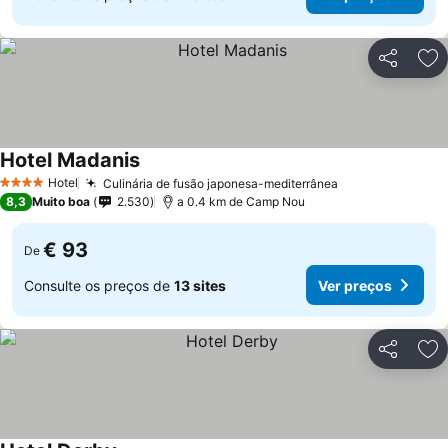
Partilhar
Ad
Hotel Madanis
Hotel
Culinária de fusão japonesa-mediterrânea
4 Estrelas
8,3
Muito boa
2.530
a 0.4 km de Camp Nou
€ 93
De
Consulte os preços de
13 sites
Ver preços
Partilhar
Ad