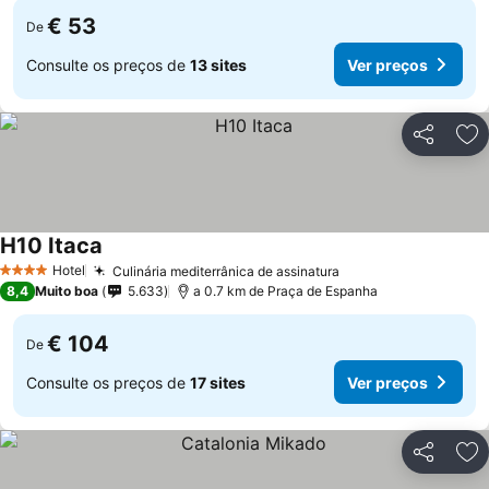
€ 53
De
Consulte os preços de
13 sites
Ver preços
Partilhar
Ad
H10 Itaca
Hotel
Culinária mediterrânica de assinatura
4 Estrelas
8,4
Muito boa
5.633
a 0.7 km de Praça de Espanha
€ 104
De
Consulte os preços de
17 sites
Ver preços
Partilhar
Ad