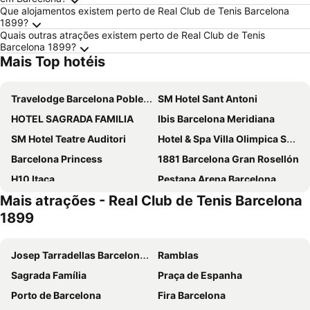
Que alojamentos existem perto de Real Club de Tenis Barcelona
1899?
Quais outras atrações existem perto de Real Club de Tenis
Barcelona 1899?
Mais Top hotéis
Travelodge Barcelona Poblenou
SM Hotel Sant Antoni
HOTEL SAGRADA FAMILIA
Ibis Barcelona Meridiana
SM Hotel Teatre Auditori
Hotel & Spa Villa Olimpica Suites
Barcelona Princess
1881 Barcelona Gran Rosellón
H10 Itaca
Pestana Arena Barcelona
Mais atrações - Real Club de Tenis Barcelona
Hotel Alimara
Ilunion Les Corts Spa
1899
Hotel Barcelona Condal Mar Affiliated by Meliá
Hotel SB Diagonal Zero
Aparthotel Atenea Barcelona
Eurostars Grand Marina
Josep Tarradellas Barcelona–El Prat Airport
Ramblas
The Mo House Gotic
NH Sants Barcelona
Sagrada Família
Praça de Espanha
Barcelo Raval
Ikonik Ramblas
Porto de Barcelona
Fira Barcelona
Ikonik Anglí
NH Collection Barcelona Constanza