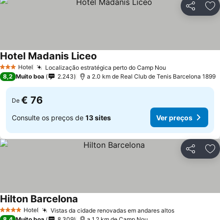
Partilhar
Ad
Hotel Madanis Liceo
Hotel
Localização estratégica perto do Camp Nou
3 Estrelas
8,2
Muito boa
2.243
a 2.0 km de Real Club de Tenis Barcelona 1899
€ 76
De
Consulte os preços de
13 sites
Ver preços
Partilhar
Ad
Hilton Barcelona
Hotel
Vistas da cidade renovadas em andares altos
4 Estrelas
8,4
Muito boa
8.309
a 1.2 km de Camp Nou