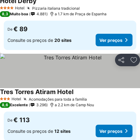
Hotel Derby
Hotel
Pizzaria italiana tradicional
4 Estrelas
8,3
Muito boa
4.881
a 1.7 km de Praça de Espanha
€ 89
De
Consulte os preços de
20 sites
Ver preços
Partilhar
Ad
Tres Torres Atiram Hotel
Hotel
Acomodações para toda a família
3 Estrelas
8,6
Excelente
3.296
a 2.2 km de Camp Nou
€ 113
De
Consulte os preços de
12 sites
Ver preços