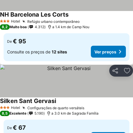
NH Barcelona Les Corts
Hotel
Refúgio urbano contemporâneo
3 Estrelas
8,2
Muito boa
4.312
a 1.4 km de Camp Nou
€ 95
De
Consulte os preços de
12 sites
Ver preços
Partilhar
Ad
Silken Sant Gervasi
Hotel
Configurações de quarto versáteis
3 Estrelas
8,5
Excelente
5.190
a 3.0 km de Sagrada Família
€ 67
De