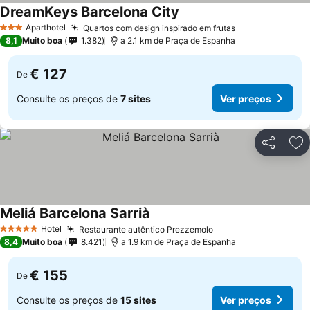
DreamKeys Barcelona City
Aparthotel
Quartos com design inspirado em frutas
3 Estrelas
8,1
Muito boa
1.382
a 2.1 km de Praça de Espanha
€ 127
De
Consulte os preços de
7 sites
Ver preços
Partilhar
Ad
Meliá Barcelona Sarrià
Hotel
Restaurante autêntico Prezzemolo
5 Estrelas
8,4
Muito boa
8.421
a 1.9 km de Praça de Espanha
€ 155
De
Consulte os preços de
15 sites
Ver preços