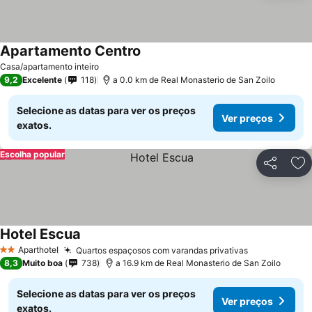
Apartamento Centro
Ver preços
Casa/apartamento inteiro
9,2
Excelente
118
a 0.0 km de Real Monasterio de San Zoilo
Selecione as datas para ver os preços
Ver preços
exatos.
Escolha popular
Partilhar
Ad
Hotel Escua
Ver preços
Aparthotel
Quartos espaçosos com varandas privativas
Ver preços
2 Estrelas
8,3
Muito boa
738
a 16.9 km de Real Monasterio de San Zoilo
Selecione as datas para ver os preços
Ver preços
exatos.