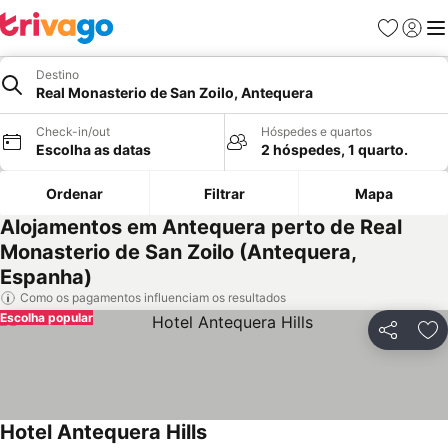
Favoritos
Iniciar
Me
Destino
Real Monasterio de San Zoilo, Antequera
Check-in/out
Hóspedes e quartos
Escolha as datas
2 hóspedes, 1 quarto.
Ordenar
Filtrar
Mapa
Alojamentos em Antequera perto de Real
Monasterio de San Zoilo (Antequera,
Espanha)
Como os pagamentos influenciam os resultados
Escolha popular
Partilhar
Ad
Hotel Antequera Hills
Ver preços