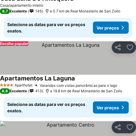
Ver preços
Casa/apartamento inteiro
8,7
Excelente
145
a 0.7 km de Real Monasterio de San Zoilo
Selecione as datas para ver os preços
Ver preços
exatos.
Escolha popular
Partilhar
Ad
Apartamentos La Laguna
Ver preços
Aparthotel
Varandas com vistas panorâmicas para o lago
Ver pre
4 Estrelas
8,8
Excelente
413
a 19.8 km de Real Monasterio de San Zoilo
Selecione as datas para ver os preços
Ver preços
exatos.
Partilhar
Ad