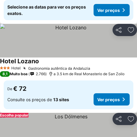
Selecione as datas para ver os preços
Ver preços
exatos.
Partilhar
Ad
Hotel Lozano
Ver preços
Hotel
Gastronomia autêntica da Andaluzia
Ver preços
3 Estrelas
8,1
Muito boa
2.766
a 3.5 km de Real Monasterio de San Zoilo
€ 72
De
Consulte os preços de
13 sites
Ver preços
Escolha popular
Partilhar
Ad