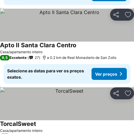
Partilhar
Ad
Apto II Santa Clara Centro
Ver preços
Casa/apartamento inteiro
9,5
Excelente
27
a 0.2 km de Real Monasterio de San Zoilo
Selecione as datas para ver os preços
Ver preços
exatos.
Partilhar
Ad
TorcalSweet
Ver preços
Casa/apartamento inteiro