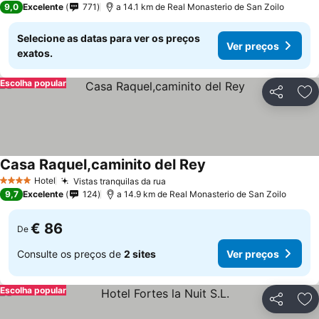
9,0
Excelente
771
a 14.1 km de Real Monasterio de San Zoilo
Selecione as datas para ver os preços
Ver preços
exatos.
Escolha popular
Partilhar
Ad
Casa Raquel,caminito del Rey
Ver preços
Hotel
Vistas tranquilas da rua
Ver preços
4 Estrelas
9,7
Excelente
124
a 14.9 km de Real Monasterio de San Zoilo
€ 86
De
Consulte os preços de
2 sites
Ver preços
Escolha popular
Partilhar
Ad