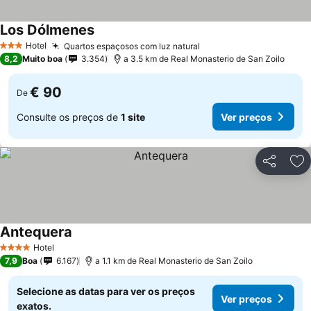
Los Dólmenes
Ver preços
Hotel
Quartos espaçosos com luz natural
Ver preços
3 Estrelas
8,2
Muito boa
3.354
a 3.5 km de Real Monasterio de San Zoilo
€ 90
De
Consulte os preços de
1 site
Ver preços
Partilhar
Ad
Antequera
Ver preços
Hotel
4 Estrelas
7,9
Boa
6.167
a 1.1 km de Real Monasterio de San Zoilo
Selecione as datas para ver os preços
Ver preços
exatos.