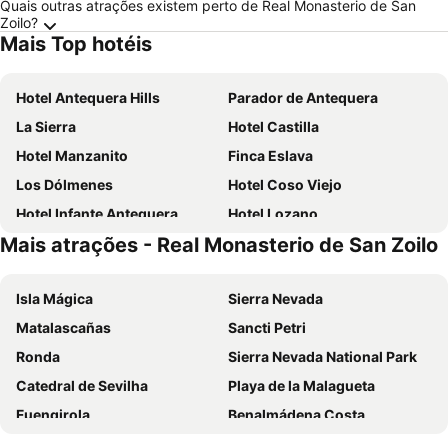
Quais outras atrações existem perto de Real Monasterio de San
Zoilo?
Mais Top hotéis
Hotel Antequera Hills
Parador de Antequera
La Sierra
Hotel Castilla
Hotel Manzanito
Finca Eslava
Los Dólmenes
Hotel Coso Viejo
Hotel Infante Antequera
Hotel Lozano
Mais atrações - Real Monasterio de San Zoilo
Casa Raquel,caminito del Rey
Hotel Restaurante El Corte
Arte de Cozina
Hotel La Yedra
Isla Mágica
Sierra Nevada
Apartamentos Toril
Hostal Vista a la Sierra
Matalascañas
Sancti Petri
Hotel Plaza San Sebastián
Antequera
Ronda
Sierra Nevada National Park
Los Gallos
Hotel Fortes la Nuit S.L.
Catedral de Sevilha
Playa de la Malagueta
Apartamentos Villa Torcal
Hacienda Fresneda María by Real Spain Hotels Adults Recommended
Fuengirola
Benalmádena Costa
La Posada del Torcal
Molino de Saydo
Puerto de Tarifa
Casco Antiguo
Hotel Mesón El Número Uno
Casazafra