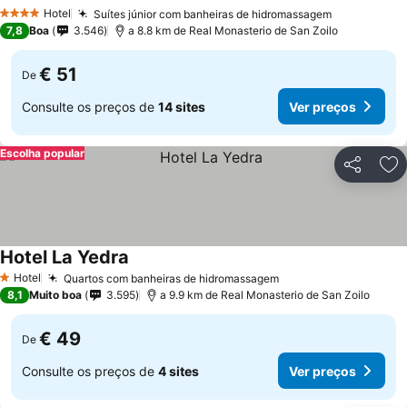
Ver preços
Hotel
Suítes júnior com banheiras de hidromassagem
Ver preços
4 Estrelas
7,8
Boa
3.546
a 8.8 km de Real Monasterio de San Zoilo
€ 51
De
Consulte os preços de
14 sites
Ver preços
Escolha popular
Partilhar
Ad
Hotel La Yedra
Ver preços
Hotel
Quartos com banheiras de hidromassagem
Ver preços
1 Estrelas
8,1
Muito boa
3.595
a 9.9 km de Real Monasterio de San Zoilo
€ 49
De
Consulte os preços de
4 sites
Ver preços