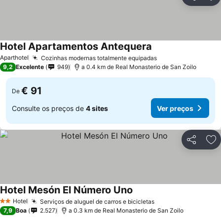
Partilhar
Ad
Hotel Apartamentos Antequera
Ver preços
Aparthotel
Cozinhas modernas totalmente equipadas
Ver preços
9,2
Excelente
949
a 0.4 km de Real Monasterio de San Zoilo
€ 91
De
Consulte os preços de
4 sites
Ver preços
Partilhar
Ad
Hotel Mesón El Número Uno
Ver preços
Hotel
Serviços de aluguel de carros e bicicletas
Ver preços
2 Estrelas
7,9
Boa
2.527
a 0.3 km de Real Monasterio de San Zoilo