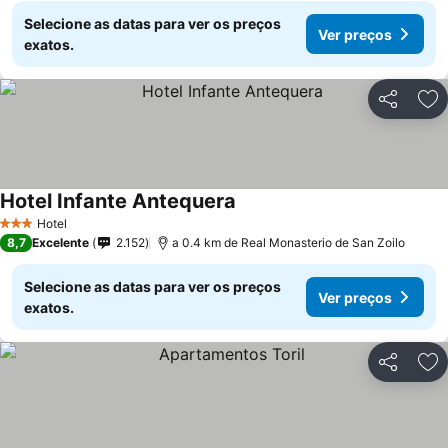
Selecione as datas para ver os preços
Ver preços
exatos.
Partilhar
Ad
Hotel Infante Antequera
Ver preços
Hotel
3 Estrelas
8,7
Excelente
2.152
a 0.4 km de Real Monasterio de San Zoilo
Selecione as datas para ver os preços
Ver preços
exatos.
Partilhar
Ad