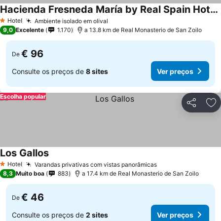
Hacienda Fresneda María by Real Spain Hotels Adults Recommended
Ver preços
Hotel
Ambiente isolado em olival
Ver preços
1 Estrelas
9,0
Excelente
1.170
a 13.8 km de Real Monasterio de San Zoilo
€ 96
De
Consulte os preços de
8 sites
Ver preços
Escolha popular
Partilhar
Ad
Los Gallos
Ver preços
Hotel
Varandas privativas com vistas panorâmicas
Ver preços
1 Estrelas
8,3
Muito boa
883
a 17.4 km de Real Monasterio de San Zoilo
€ 46
De
Consulte os preços de
2 sites
Ver preços