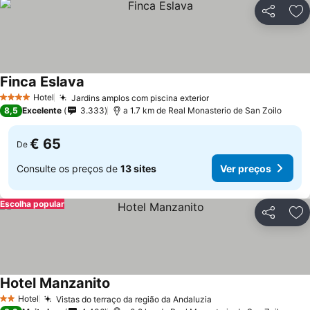
Partilhar
Ad
Finca Eslava
Ver preços
Hotel
Jardins amplos com piscina exterior
Ver preços
4 Estrelas
8,5
Excelente
3.333
a 1.7 km de Real Monasterio de San Zoilo
€ 65
De
Consulte os preços de
13 sites
Ver preços
Escolha popular
Partilhar
Ad
Hotel Manzanito
Ver preços
Hotel
Vistas do terraço da região da Andaluzia
Ver preços
2 Estrelas