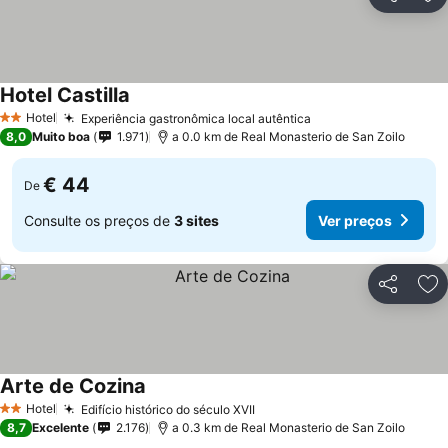
Partilhar
Ad
Hotel Castilla
Ver preços
Hotel
Experiência gastronômica local autêntica
Ver preços
2 Estrelas
8,0
Muito boa
1.971
a 0.0 km de Real Monasterio de San Zoilo
€ 44
De
Consulte os preços de
3 sites
Ver preços
Partilhar
Ad
Arte de Cozina
Ver preços
Hotel
Edifício histórico do século XVII
Ver preços
2 Estrelas
8,7
Excelente
2.176
a 0.3 km de Real Monasterio de San Zoilo