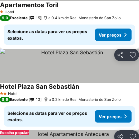
Apartamentos Toril
Ver preços
Hotel
1 Estrelas
9,0
Excelente
15
a 0.4 km de Real Monasterio de San Zoilo
Selecione as datas para ver os preços
Ver preços
exatos.
Partilhar
Ad
Hotel Plaza San Sebastián
Ver preços
Hotel
2 Estrelas
8,6
Excelente
13
a 0.2 km de Real Monasterio de San Zoilo
Selecione as datas para ver os preços
Ver preços
exatos.
Escolha popular