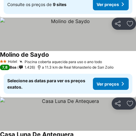
Consulte os preços de
9 sites
Ver preços
Partilhar
Ad
Molino de Saydo
Ver preços
Hotel
Piscina coberta aquecida para uso o ano todo
Ver preços
2 Estrelas
7,8
Boa
1.426
a 11.3 km de Real Monasterio de San Zoilo
Selecione as datas para ver os preços
Ver preços
exatos.
Partilhar
Ad
Casa Luna De Antequera