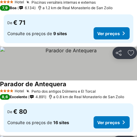
Hotel
Piscinas versáteis internas e externas
Ver preços
4 Estrelas
7,9
Boa
6.134
a 1.2 km de Real Monasterio de San Zoilo
€ 71
De
Consulte os preços de
9 sites
Ver preços
Partilhar
Ad
Parador de Antequera
Ver preços
Hotel
Perto dos antigos Dólmens e El Torcal
Ver preços
4 Estrelas
8,6
Excelente
4.891
a 0.8 km de Real Monasterio de San Zoilo
€ 80
De
Consulte os preços de
16 sites
Ver preços