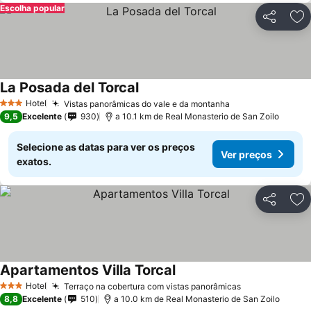
Escolha popular
Partilhar
Ad
La Posada del Torcal
Ver preços
Hotel
Vistas panorâmicas do vale e da montanha
Ver preços
3 Estrelas
9,5
Excelente
930
a 10.1 km de Real Monasterio de San Zoilo
Selecione as datas para ver os preços
Ver preços
exatos.
Partilhar
Ad
Apartamentos Villa Torcal
Ver preços
Hotel
Terraço na cobertura com vistas panorâmicas
Ver preços
3 Estrelas
8,8
Excelente
510
a 10.0 km de Real Monasterio de San Zoilo