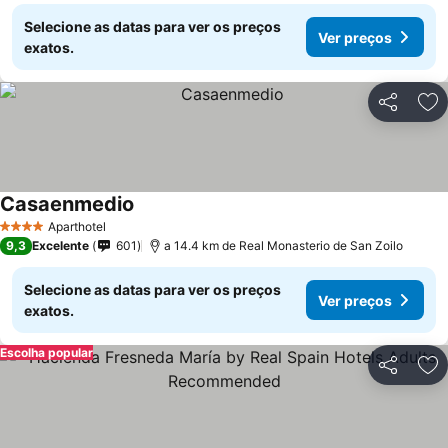
Selecione as datas para ver os preços
Ver preços
exatos.
Partilhar
Ad
Casaenmedio
Ver preços
Aparthotel
4 Estrelas
9,3
Excelente
601
a 14.4 km de Real Monasterio de San Zoilo
Selecione as datas para ver os preços
Ver preços
exatos.
Escolha popular
Partilhar
Ad