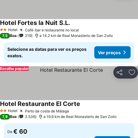
Hotel Fortes la Nuit S.L.
Ver preços
Hotel
Café-bar e restaurante no local
Ver preços
2 Estrelas
7,5
Boa
219
a 14.2 km de Real Monasterio de San Zoilo
Selecione as datas para ver os preços
Ver preços
exatos.
Escolha popular
Partilhar
Ad
Hotel Restaurante El Corte
Ver preços
Hotel
Perto da costa de Málaga
Ver preços
2 Estrelas
7,9
Boa
3.536
a 19.6 km de Real Monasterio de San Zoilo
€ 60
De