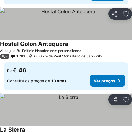
Partilhar
Ad
Hostal Colon Antequera
Ver preços
Albergue
Edifício histórico com personalidade
Ver preços
6,8
1.283
a 0.0 km de Real Monasterio de San Zoilo
€ 46
De
Consulte os preços de
13 sites
Ver preços
Partilhar
Ad
La Sierra