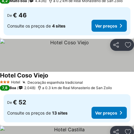
8,2
Muito boa
4.436
a 0.2 km de Real Monasterio de San Zoilo
€ 46
De
Consulte os preços de
4 sites
Ver preços
Partilhar
Ad
Hotel Coso Viejo
Ver preços
Hotel
Decoração espanhola tradicional
Ver preços
3 Estrelas
7,8
Boa
2.048
a 0.3 km de Real Monasterio de San Zoilo
€ 52
De
Consulte os preços de
13 sites
Ver preços