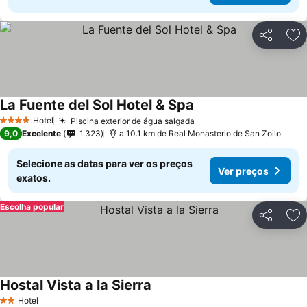
Partilhar
Ad
La Fuente del Sol Hotel & Spa
Ver preços
Hotel
Piscina exterior de água salgada
Ver preços
4 Estrelas
9,0
Excelente
1.323
a 10.1 km de Real Monasterio de San Zoilo
Selecione as datas para ver os preços
Ver preços
exatos.
Escolha popular
Partilhar
Ad
Hostal Vista a la Sierra
Ver preços
Hotel
2 Estrelas