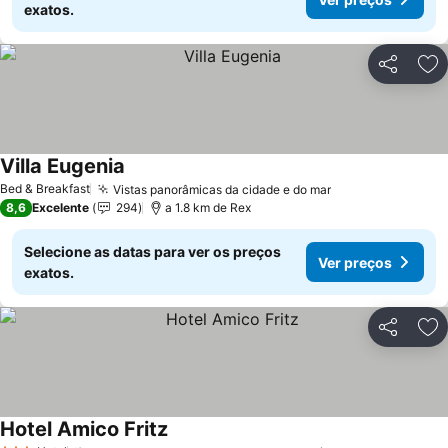
exatos.
Partilhar
Ad
Villa Eugenia
Ver preços
Bed & Breakfast
Vistas panorâmicas da cidade e do mar
Ver preços
8,6
Excelente
294
a 1.8 km de Rex
Selecione as datas para ver os preços
Ver preços
exatos.
Partilhar
Ad
Hotel Amico Fritz
Ver preços