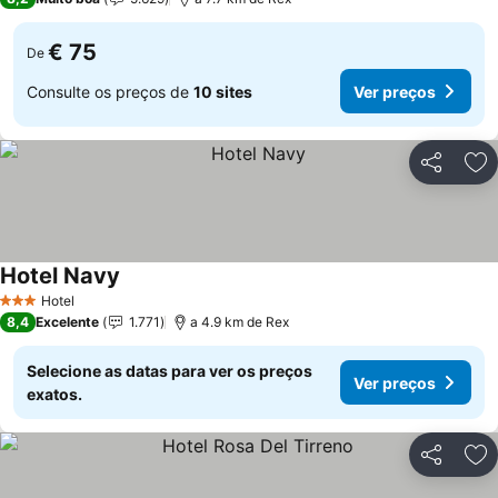
€ 75
De
Consulte os preços de
10 sites
Ver preços
Partilhar
Ad
Hotel Navy
Ver preços
Hotel
3 Estrelas
8,4
Excelente
1.771
a 4.9 km de Rex
Selecione as datas para ver os preços
Ver preços
exatos.
Partilhar
Ad