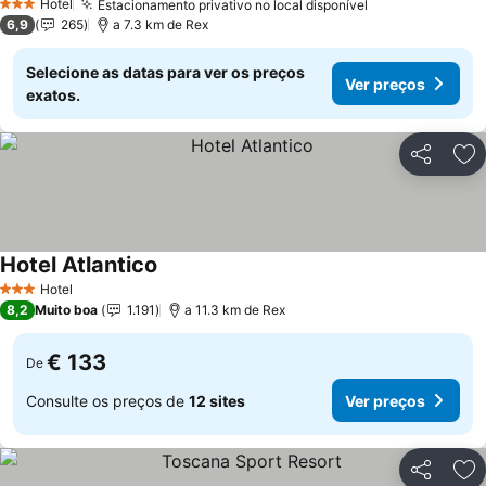
Hotel
Estacionamento privativo no local disponível
Ver preços
3 Estrelas
6,9
265
a 7.3 km de Rex
Selecione as datas para ver os preços
Ver preços
exatos.
Partilhar
Ad
Hotel Atlantico
Ver preços
Hotel
3 Estrelas
8,2
Muito boa
1.191
a 11.3 km de Rex
€ 133
De
Consulte os preços de
12 sites
Ver preços
Partilhar
Ad