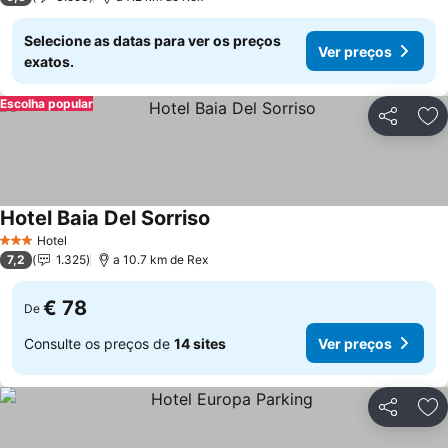
Selecione as datas para ver os preços
Ver preços
exatos.
Escolha popular
Partilhar
Ad
Hotel Baia Del Sorriso
Ver preços
Hotel
3 Estrelas
7,2
1.325
a 10.7 km de Rex
€ 78
De
Consulte os preços de
14 sites
Ver preços
Partilhar
Ad