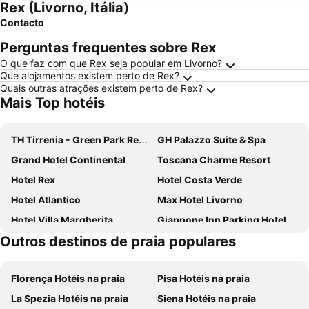
Rex (Livorno, Itália)
Contacto
Perguntas frequentes sobre Rex
O que faz com que Rex seja popular em Livorno?
Que alojamentos existem perto de Rex?
Quais outras atrações existem perto de Rex?
Mais Top hotéis
TH Tirrenia - Green Park Resort
GH Palazzo Suite & Spa
Grand Hotel Continental
Toscana Charme Resort
Hotel Rex
Hotel Costa Verde
Hotel Atlantico
Max Hotel Livorno
Hotel Villa Margherita
Giappone Inn Parking Hotel
Outros destinos de praia populares
Hotel Stazione
Hotel Ariston
Guerrini Hotel
Il Romito
Florença Hotéis na praia
Pisa Hotéis na praia
Game Rooms Experience
Grand Hotel Golf
La Spezia Hotéis na praia
Siena Hotéis na praia
The Port Residence
Hotel Modi