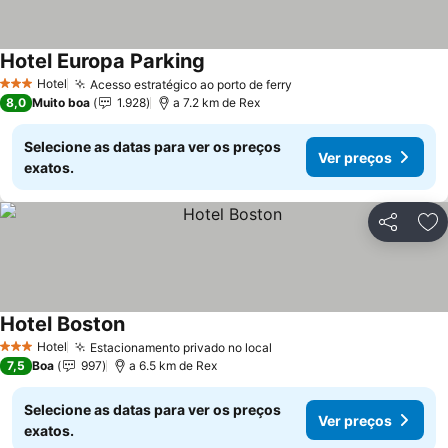
Hotel Europa Parking
Ver preços
Hotel
Acesso estratégico ao porto de ferry
Ver preços
3 Estrelas
8,0
Muito boa
1.928
a 7.2 km de Rex
Selecione as datas para ver os preços
Ver preços
exatos.
Partilhar
Ad
Hotel Boston
Ver preços
Hotel
Estacionamento privado no local
Ver preços
3 Estrelas
7,5
Boa
997
a 6.5 km de Rex
Selecione as datas para ver os preços
Ver preços
exatos.