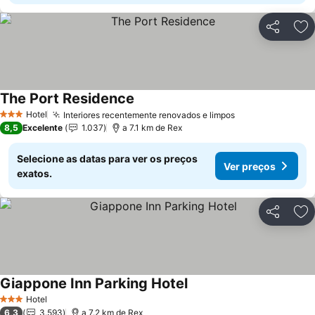
Partilhar
Ad
The Port Residence
Ver preços
Hotel
Interiores recentemente renovados e limpos
Ver preços
3 Estrelas
8,5
Excelente
1.037
a 7.1 km de Rex
Selecione as datas para ver os preços
Ver preços
exatos.
Partilhar
Ad
Giappone Inn Parking Hotel
Ver preços
Hotel
3 Estrelas
6,3
3.593
a 7.2 km de Rex