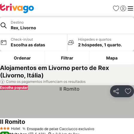
Favoritos
Iniciar
Me
Destino
Rex, Livorno
Check-in/out
Hóspedes e quartos
Escolha as datas
2 hóspedes, 1 quarto.
Ordenar
Filtrar
Mapa
Alojamentos em Livorno perto de Rex
(Livorno, Itália)
Como os pagamentos influenciam os resultados
Escolha popular
Partilhar
Ad
Il Romito
Ver preços
Hotel
Ensopado de peixe Cacciucco exclusivo
Ver preços
3 Estrelas