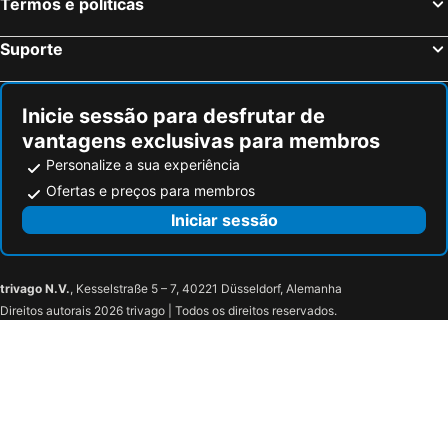
Marina di Pietrasanta Hotéis na praia
Lerici Hotéis na praia
Termos e políticas
Montopoli in Val d'Arno Hotéis na praia
Greve in Chianti Hotéis na praia
Suporte
Castelnuovo Berardenga Hotéis na praia
Corniglia Hotéis na praia
Inicie sessão para desfrutar de
vantagens exclusivas para membros
Personalize a sua experiência
Ofertas e preços para membros
Iniciar sessão
trivago N.V.
, Kesselstraße 5 – 7, 40221 Düsseldorf, Alemanha
Direitos autorais 2026 trivago | Todos os direitos reservados.