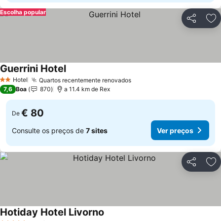
Escolha popular
Partilhar
Ad
Guerrini Hotel
Ver preços
Hotel
Quartos recentemente renovados
Ver preços
2 Estrelas
7,6
Boa
870
a 11.4 km de Rex
€ 80
De
Consulte os preços de
7 sites
Ver preços
Partilhar
Ad
Hotiday Hotel Livorno
Ver preços