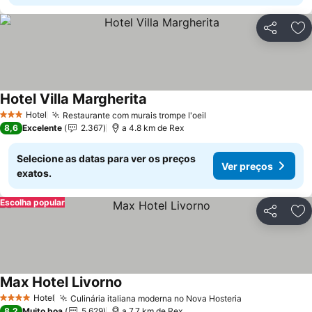
Partilhar
Ad
Hotel Villa Margherita
Ver preços
Hotel
Restaurante com murais trompe l'oeil
Ver preços
3 Estrelas
8,6
Excelente
2.367
a 4.8 km de Rex
Selecione as datas para ver os preços
Ver preços
exatos.
Escolha popular
Partilhar
Ad
Max Hotel Livorno
Ver preços
Hotel
Culinária italiana moderna no Nova Hosteria
Ver preços
4 Estrelas
8,2
Muito boa
5.629
a 7.7 km de Rex