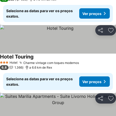
Selecione as datas para ver os preços
Ver preços
exatos.
Partilhar
Ad
Hotel Touring
Ver preços
Hotel
Charme vintage com toques modernos
Ver preços
3 Estrelas
6,8
1.366
a 6.6 km de Rex
Selecione as datas para ver os preços
Ver preços
exatos.
Partilhar
Ad