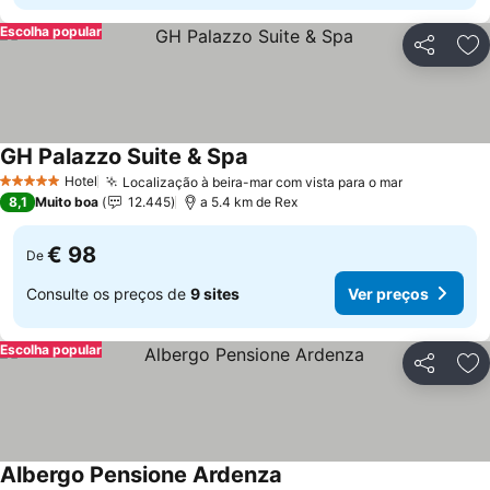
Escolha popular
Partilhar
Ad
GH Palazzo Suite & Spa
Ver preços
Hotel
Localização à beira-mar com vista para o mar
Ver preço
5 Estrelas
8,1
Muito boa
12.445
a 5.4 km de Rex
€ 98
De
Consulte os preços de
9 sites
Ver preços
Escolha popular
Partilhar
Ad
Albergo Pensione Ardenza
Ver preços