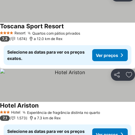
Toscana Sport Resort
Ver preços
Resort
Quartos com pátios privados
Ver preços
4 Estrelas
7,2
1.674
a 12.0 km de Rex
Selecione as datas para ver os preços
Ver preços
exatos.
Partilhar
Ad
Hotel Ariston
Ver preços
Hotel
Experiência de fragrância distinta no quarto
Ver preços
3 Estrelas
7,1
1.573
a 7.3 km de Rex
Selecione as datas para ver os preços
Ver preços