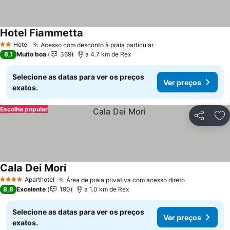
Hotel Fiammetta
Ver preços
Hotel
Acesso com desconto à praia particular
Ver preços
2 Estrelas
8,1
Muito boa
369
a 4.7 km de Rex
Selecione as datas para ver os preços
Ver preços
exatos.
Escolha popular
Partilhar
Ad
Cala Dei Mori
Ver preços
Aparthotel
Área de praia privativa com acesso direto
Ver preços
4 Estrelas
8,8
Excelente
190
a 1.0 km de Rex
Selecione as datas para ver os preços
Ver preços
exatos.