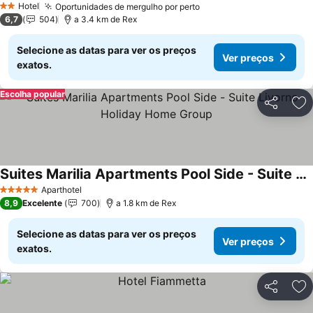
Hotel
Oportunidades de mergulho por perto
Ver preços
2 Estrelas
6,7
504
a 3.4 km de Rex
Selecione as datas para ver os preços
Ver preços
exatos.
Escolha popular
Partilhar
Ad
Suites Marilia Apartments Pool Side - Suite Livorno Holiday Home Group
Ver preços
Aparthotel
5 Estrelas
8,9
Excelente
700
a 1.8 km de Rex
Selecione as datas para ver os preços
Ver preços
exatos.
Partilhar
Ad