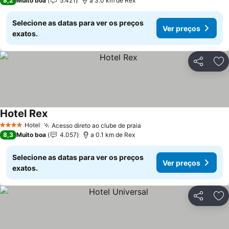
8,2
Muito boa
5.421
a 3.0 km de Rex
Selecione as datas para ver os preços
Ver preços
exatos.
Partilhar
Ad
Hotel Rex
Ver preços
Hotel
Acesso direto ao clube de praia
Ver preços
4 Estrelas
8,3
Muito boa
4.057
a 0.1 km de Rex
Selecione as datas para ver os preços
Ver preços
exatos.
Partilhar
Ad