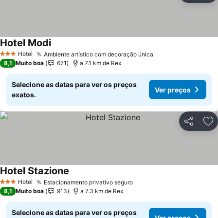
Hotel Modi
Ver preços
Hotel
Ambiente artístico com decoração única
Ver preços
3 Estrelas
8,1
Muito boa
671
a 7.1 km de Rex
Selecione as datas para ver os preços
Ver preços
exatos.
Partilhar
Ad
Hotel Stazione
Ver preços
Hotel
Estacionamento privativo seguro
Ver preços
3 Estrelas
8,1
Muito boa
913
a 7.3 km de Rex
Selecione as datas para ver os preços
Ver preços