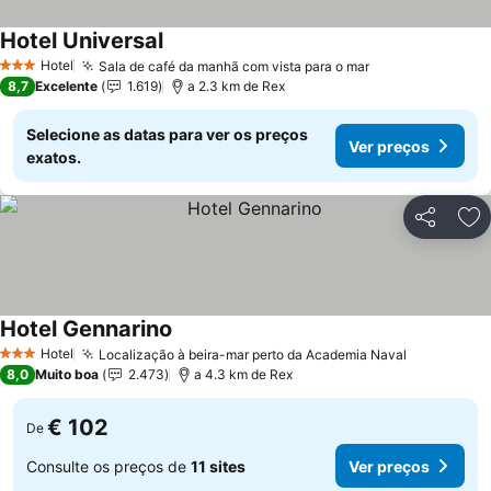
Hotel Universal
Ver preços
Hotel
Sala de café da manhã com vista para o mar
Ver preços
3 Estrelas
8,7
Excelente
1.619
a 2.3 km de Rex
Selecione as datas para ver os preços
Ver preços
exatos.
Partilhar
Ad
Hotel Gennarino
Ver preços
Hotel
Localização à beira-mar perto da Academia Naval
Ver preço
3 Estrelas
8,0
Muito boa
2.473
a 4.3 km de Rex
€ 102
De
Consulte os preços de
11 sites
Ver preços