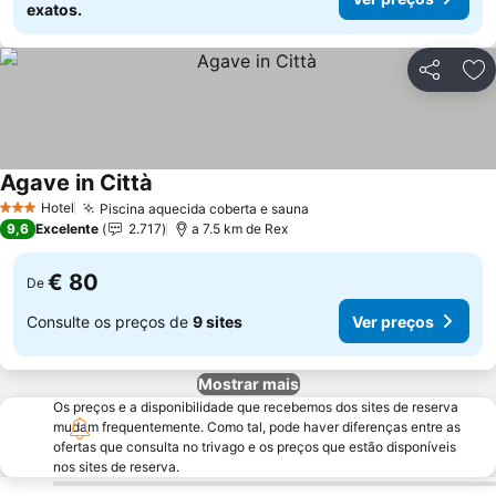
exatos.
Partilhar
Ad
Agave in Città
Ver preços
Hotel
Piscina aquecida coberta e sauna
Ver preços
3 Estrelas
9,6
Excelente
2.717
a 7.5 km de Rex
€ 80
De
Consulte os preços de
9 sites
Ver preços
Mostrar mais
Os preços e a disponibilidade que recebemos dos sites de reserva
mudam frequentemente. Como tal, pode haver diferenças entre as
ofertas que consulta no trivago e os preços que estão disponíveis
nos sites de reserva.