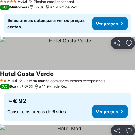
Hotel
Piscina exterior sazonal
Ver preços
5 Estrelas
8,1
Muito boa
893
a 5.4 km de Rex
Selecione as datas para ver os preços
Ver preços
exatos.
Partilhar
Ad
Hotel Costa Verde
Ver preços
Hotel
Café da manhã com doces frescos excepcionais
Ver preços
2 Estrelas
7,5
Boa
673
a 11.9 km de Rex
€ 92
De
Consulte os preços de
6 sites
Ver preços
Partilhar
Ad