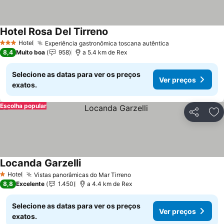
Hotel Rosa Del Tirreno
Ver preços
Hotel
Experiência gastronômica toscana autêntica
Ver preços
3 Estrelas
8,4
Muito boa
958
a 5.4 km de Rex
Selecione as datas para ver os preços
Ver preços
exatos.
Escolha popular
Partilhar
Ad
Locanda Garzelli
Ver preços
Hotel
Vistas panorâmicas do Mar Tirreno
Ver preços
1 Estrelas
8,8
Excelente
1.450
a 4.4 km de Rex
Selecione as datas para ver os preços
Ver preços
exatos.