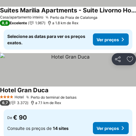
Suites Marilia Apartments - Suite Livorno Holiday Home Group
Ver preços
Casa/apartamento inteiro
Perto da Praia de Calalonga
Ver preços
8,8
Excelente
1.967
a 1.8 km de Rex
Selecione as datas para ver os preços
Ver preços
exatos.
Partilhar
Ad
Hotel Gran Duca
Ver preços
Hotel
Perto do terminal de balsas
Ver preços
4 Estrelas
6,7
3.372
a 7.1 km de Rex
€ 90
De
Consulte os preços de
14 sites
Ver preços