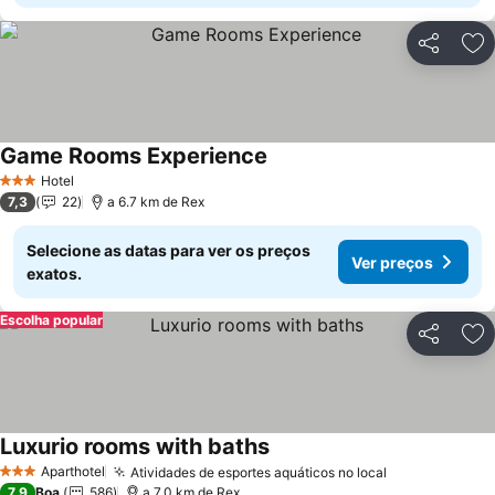
Partilhar
Ad
Game Rooms Experience
Ver preços
Hotel
3 Estrelas
7,3
22
a 6.7 km de Rex
Selecione as datas para ver os preços
Ver preços
exatos.
Escolha popular
Partilhar
Ad
Luxurio rooms with baths
Ver preços
Aparthotel
Atividades de esportes aquáticos no local
Ver preços
3 Estrelas
7,9
Boa
586
a 7.0 km de Rex