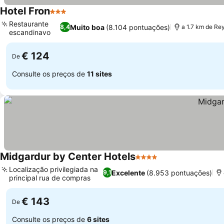
Hotel Fron
3 Estrelas
Ver preços
Restaurante
Muito boa
(8.104 pontuações)
8,4
a 1.7 km de Rey
escandinavo
Ver preços
€ 124
De
Consulte os preços de
11 sites
Midgardur by Center Hotels
4 Estrelas
Ver preços
Localização privilegiada na
Excelente
(8.953 pontuações)
9,1
principal rua de compras
Ver preços
€ 143
De
Consulte os preços de
6 sites