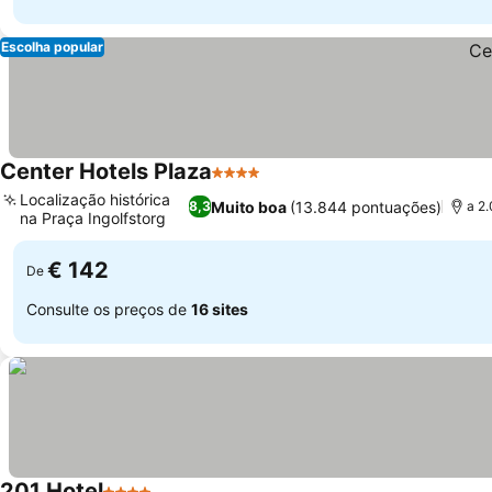
Escolha popular
Center Hotels Plaza
4 Estrelas
Ver preços
Localização histórica
Muito boa
(13.844 pontuações)
8,3
a 2.
na Praça Ingolfstorg
Ver preços
€ 142
De
Consulte os preços de
16 sites
201 Hotel