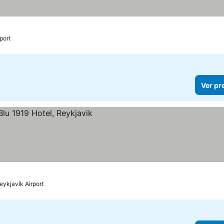
port
Ver pr
ços
eykjavík Airport