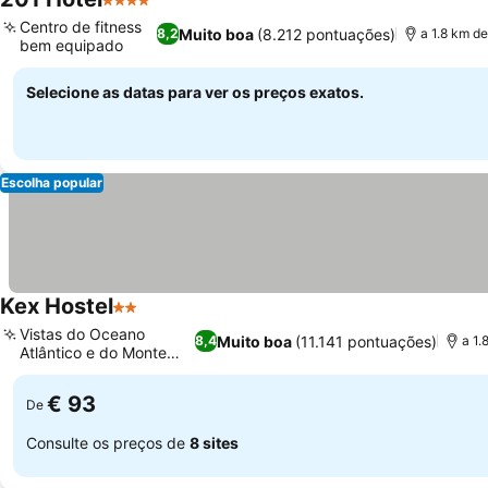
4 Estrelas
Ver preços
Centro de fitness
Muito boa
(8.212 pontuações)
8,2
a 1.8 km de
bem equipado
Ver preços
Selecione as datas para ver os preços exatos.
Escolha popular
Kex Hostel
2 Estrelas
Ver preços
Vistas do Oceano
Muito boa
(11.141 pontuações)
8,4
a 1.
Atlântico e do Monte
Ver preços
Esja
€ 93
De
Consulte os preços de
8 sites