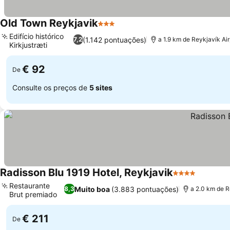
Old Town Reykjavik
3 Estrelas
Ver preços
Edifício histórico
(1.142 pontuações)
7,2
a 1.9 km de Reykjavík Air
Kirkjustræti
Ver preços
€ 92
De
Consulte os preços de
5 sites
Radisson Blu 1919 Hotel, Reykjavik
4 Estrelas
Ver pre
Restaurante
Muito boa
(3.883 pontuações)
8,3
a 2.0 km de R
Brut premiado
Ver preços
€ 211
De