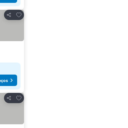
Adicionar aos favoritos
Partilhar
eços
Adicionar aos favoritos
Partilhar