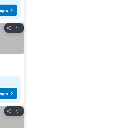
eços
Adicionar aos favoritos
Partilhar
eços
Adicionar aos favoritos
Partilhar