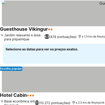
Guesthouse Vikingur
2 Estrelas
Ver preços
Jardim relaxante e área
(474 pontuações)
6,4
a 1.5 km de Reykj
para piquenique
Ver preços
Selecione as datas para ver os preços exatos.
Escolha popular
Hotel Cabin
3 Estrelas
Ver preços
Base econômica em
(10.272 pontuações)
7,1
a 2.5 km de Reykjavík 