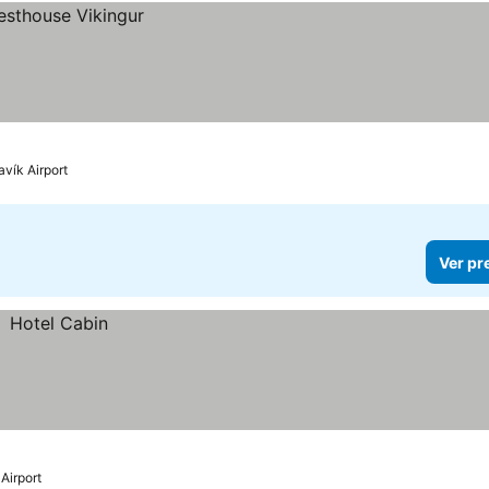
avík Airport
Ver pr
Airport