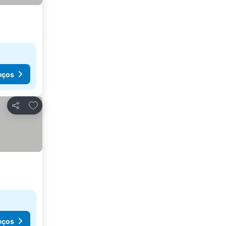
eços
Adicionar aos favoritos
Partilhar
eços