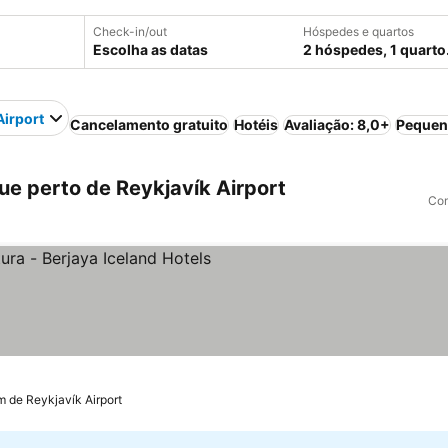
Check-in/out
Hóspedes e quartos
Escolha as datas
2 hóspedes, 1 quarto
Airport
Cancelamento gratuito
Hotéis
Avaliação: 8,0+
Pequen
e perto de Reykjavík Airport
Com
relas
Ver preços
m de Reykjavík Airport