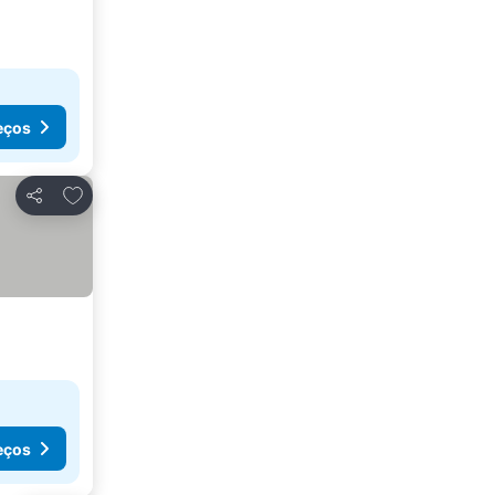
eços
Adicionar aos favoritos
Partilhar
eços