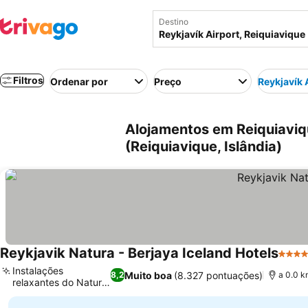
Destino
Filtros
Ordenar por
Preço
Reykjavík 
Alojamentos em Reiquiaviqu
(Reiquiavique, Islândia)
Reykjavik Natura - Berjaya Iceland Hotels
4 Est
Instalações
Muito boa
(8.327 pontuações)
8,2
a 0.0 k
relaxantes do Natura
Ver preços
Spa