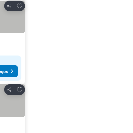
Adicionar aos favoritos
Partilhar
eços
Adicionar aos favoritos
Partilhar