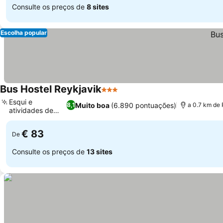
Consulte os preços de
8 sites
Escolha popular
Bus Hostel Reykjavik
3 Estrelas
Ver preços
Esqui e
Muito boa
(6.890 pontuações)
8,1
a 0.7 km de 
atividades de
Ver preços
inverno
€ 83
De
Consulte os preços de
13 sites