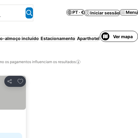
PT · €
Menu
Iniciar sessão
.
Ver mapa
o-almoço incluído
Estacionamento
Aparthotel
Wi-fi
Casa/apart
o os pagamentos influenciam os resultados
Adicionar aos favoritos
Partilhar