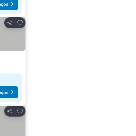
eços
Adicionar aos favoritos
Partilhar
eços
Adicionar aos favoritos
Partilhar