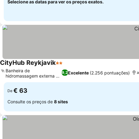
Selecione as datas para ver os preços exatos.
CityHub Reykjavik
2 Estrelas
Ver preços
Banheira de
Excelente
(2.256 pontuações)
9,2
a
hidromassagem externa na
Ver preços
cobertura
€ 63
De
Consulte os preços de
8 sites