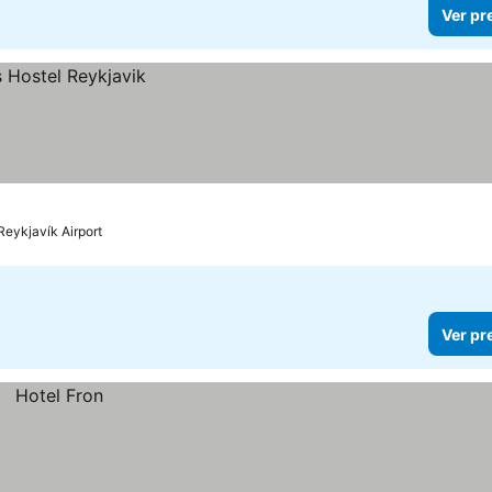
Ver pr
Reykjavík Airport
Ver pr