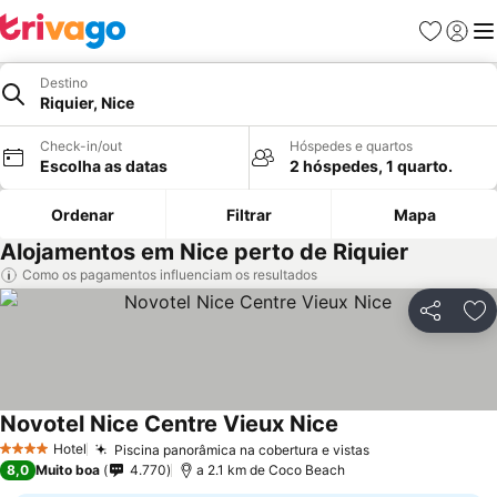
Favoritos
Iniciar
Me
Destino
Riquier, Nice
Check-in/out
Hóspedes e quartos
Escolha as datas
2 hóspedes, 1 quarto.
Ordenar
Filtrar
Mapa
Alojamentos em Nice perto de Riquier
Como os pagamentos influenciam os resultados
Partilhar
Ad
Novotel Nice Centre Vieux Nice
Hotel
Piscina panorâmica na cobertura e vistas
4 Estrelas
8,0
Muito boa
4.770
a 2.1 km de Coco Beach