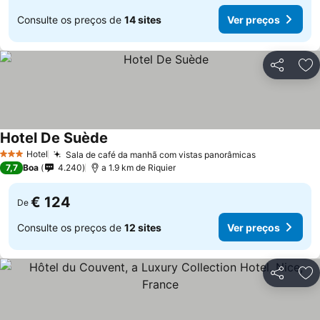
Consulte os preços de
14 sites
Ver preços
Partilhar
Ad
Hotel De Suède
Hotel
Sala de café da manhã com vistas panorâmicas
3 Estrelas
7,7
Boa
4.240
a 1.9 km de Riquier
€ 124
De
Consulte os preços de
12 sites
Ver preços
Partilhar
Ad