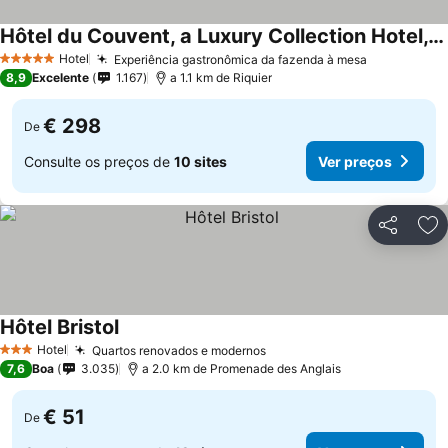
Hôtel du Couvent, a Luxury Collection Hotel, Nice, France
Hotel
Experiência gastronômica da fazenda à mesa
5 Estrelas
8,9
Excelente
1.167
a 1.1 km de Riquier
€ 298
De
Consulte os preços de
10 sites
Ver preços
Partilhar
Ad
Hôtel Bristol
Hotel
Quartos renovados e modernos
3 Estrelas
7,6
Boa
3.035
a 2.0 km de Promenade des Anglais
€ 51
De