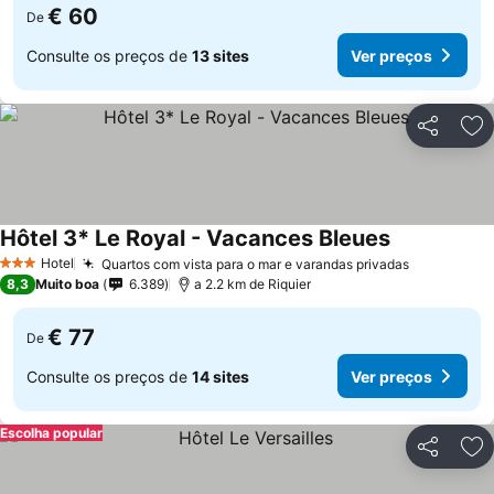
€ 60
De
Consulte os preços de
13 sites
Ver preços
Partilhar
Ad
Hôtel 3* Le Royal - Vacances Bleues
Hotel
Quartos com vista para o mar e varandas privadas
3 Estrelas
8,3
Muito boa
6.389
a 2.2 km de Riquier
€ 77
De
Consulte os preços de
14 sites
Ver preços
Escolha popular
Partilhar
Ad