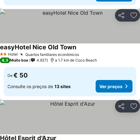
Partilhar
Ad
easyHotel Nice Old Town
Hotel
Quartos familiares econômicos
2 Estrelas
8,3
Muito boa
4.927
a 1.7 km de Coco Beach
€ 50
De
Consulte os preços de
13 sites
Ver preços
Partilhar
Ad
Hôtel Esprit d'Azur