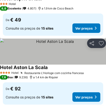
Hotel
3 Estrelas
8,8
Excelente
4.807
a 1.9 km de Coco Beach
€ 49
De
Consulte os preços de
15 sites
Ver preços
Partilhar
Ad
Hotel Aston La Scala
Hotel
Restaurante L'Horloge com cozinha francesa
4 Estrelas
7,8
Boa
9.236
a 1.4 km de Riquier
€ 92
De
Consulte os preços de
15 sites
Ver preços