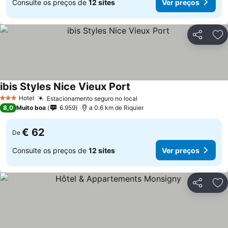
Consulte os preços de
12 sites
Ver preços
Partilhar
Ad
ibis Styles Nice Vieux Port
Hotel
Estacionamento seguro no local
3 Estrelas
8,0
Muito boa
6.959
a 0.6 km de Riquier
€ 62
De
Consulte os preços de
12 sites
Ver preços
Partilhar
Ad