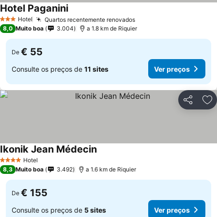
Hotel Paganini
Hotel
Quartos recentemente renovados
3 Estrelas
8,0
Muito boa
3.004
a 1.8 km de Riquier
€ 55
De
Consulte os preços de
11 sites
Ver preços
Partilhar
Ad
Ikonik Jean Médecin
Hotel
4 Estrelas
8,3
Muito boa
3.492
a 1.6 km de Riquier
€ 155
De
Consulte os preços de
5 sites
Ver preços