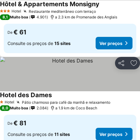
Hôtel & Appartements Monsigny
Hotel
Restaurante mediterrâneo com terraço
3 Estrelas
8,1
Muito boa
4.901
a 2.3 km de Promenade des Anglais
€ 61
De
Consulte os preços de
15 sites
Ver preços
Partilhar
Ad
Hotel des Dames
Hotel
Pátio charmoso para café da manhã e relaxamento
1 Estrelas
8,0
Muito boa
2.084
a 1.9 km de Coco Beach
€ 81
De
Consulte os preços de
11 sites
Ver preços