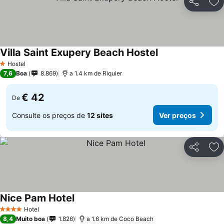
Partilhar
Ad
Villa Saint Exupery Beach Hostel
Hostel
1 Estrelas
7,6
Boa
8.869
a 1.4 km de Riquier
€ 42
De
Consulte os preços de
12 sites
Ver preços
Partilhar
Ad
Nice Pam Hotel
Hotel
4 Estrelas
8,4
Muito boa
1.826
a 1.6 km de Coco Beach