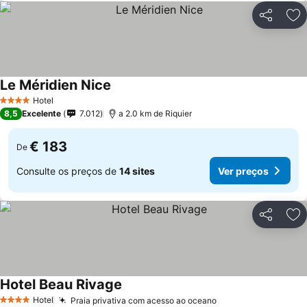
Partilhar
Ad
Le Méridien Nice
Hotel
4 Estrelas
8,5
Excelente
7.012
a 2.0 km de Riquier
€ 183
De
Consulte os preços de
14 sites
Ver preços
Partilhar
Ad
Hotel Beau Rivage
Hotel
Praia privativa com acesso ao oceano
4 Estrelas