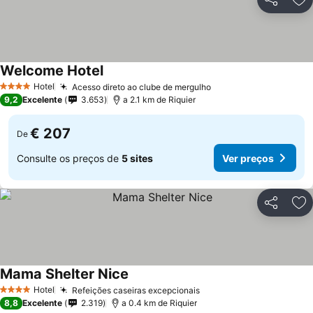
Partilhar
Ad
Welcome Hotel
Hotel
Acesso direto ao clube de mergulho
4 Estrelas
9,2
Excelente
3.653
a 2.1 km de Riquier
€ 207
De
Consulte os preços de
5 sites
Ver preços
Partilhar
Ad
Mama Shelter Nice
Hotel
Refeições caseiras excepcionais
4 Estrelas
8,8
Excelente
2.319
a 0.4 km de Riquier