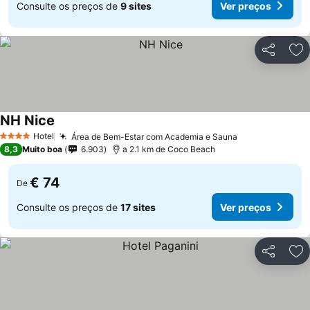
Consulte os preços de
9 sites
Ver preços
Partilhar
Ad
NH Nice
Hotel
Área de Bem-Estar com Academia e Sauna
4 Estrelas
8,3
Muito boa
6.903
a 2.1 km de Coco Beach
€ 74
De
Consulte os preços de
17 sites
Ver preços
Partilhar
Ad