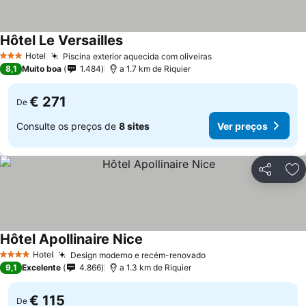
Hôtel Le Versailles
Hotel
Piscina exterior aquecida com oliveiras
3 Estrelas
8,1
Muito boa
1.484
a 1.7 km de Riquier
€ 271
De
Consulte os preços de
8 sites
Ver preços
Partilhar
Ad
Hôtel Apollinaire Nice
Hotel
Design moderno e recém-renovado
4 Estrelas
9,1
Excelente
4.866
a 1.3 km de Riquier
€ 115
De