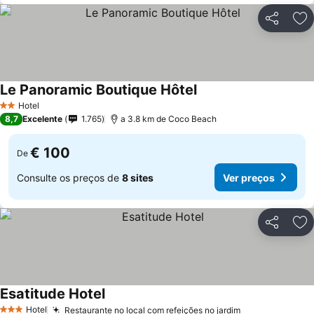
Partilhar
Ad
Le Panoramic Boutique Hôtel
Hotel
2 Estrelas
8,7
Excelente
1.765
a 3.8 km de Coco Beach
€ 100
De
Consulte os preços de
8 sites
Ver preços
Partilhar
Ad
Esatitude Hotel
Hotel
Restaurante no local com refeições no jardim