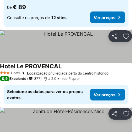
€ 89
De
Consulte os preços de
12 sites
Ver preços
Partilhar
Ad
Hotel Le PROVENCAL
Hotel
Localização privilegiada perto do centro histórico
3 Estrelas
8,9
Excelente
877
a 2.0 km de Riquier
Selecione as datas para ver os preços
Ver preços
exatos.
Partilhar
Ad