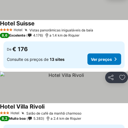
Hotel Suisse
Hotel
Vistas panorâmicas inigualáveis da baía
4 Estrelas
8,6
Excelente
4.176
a 1.4 km de Riquier
€ 176
De
Consulte os preços de
13 sites
Ver preços
Partilhar
Ad
Hotel Villa Rivoli
Hotel
Salão de café da manhã charmoso
3 Estrelas
8,2
Muito boa
5.383
a 2.4 km de Riquier