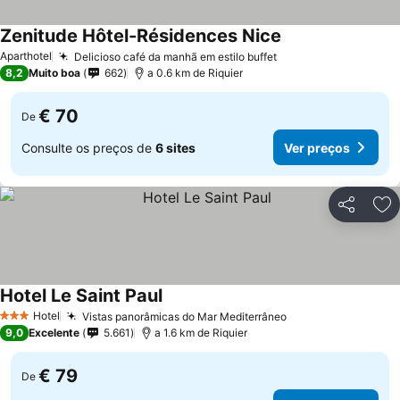
Zenitude Hôtel-Résidences Nice
Aparthotel
Delicioso café da manhã em estilo buffet
8,2
Muito boa
662
a 0.6 km de Riquier
€ 70
De
Consulte os preços de
6 sites
Ver preços
Partilhar
Ad
Hotel Le Saint Paul
Hotel
Vistas panorâmicas do Mar Mediterrâneo
3 Estrelas
9,0
Excelente
5.661
a 1.6 km de Riquier
€ 79
De