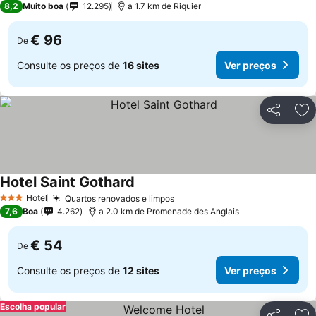
8,2
Muito boa
12.295
a 1.7 km de Riquier
€ 96
De
Consulte os preços de
16 sites
Ver preços
Partilhar
Ad
Hotel Saint Gothard
Hotel
Quartos renovados e limpos
3 Estrelas
7,6
Boa
4.262
a 2.0 km de Promenade des Anglais
€ 54
De
Consulte os preços de
12 sites
Ver preços
Escolha popular