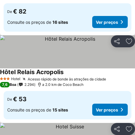
€ 82
De
Consulte os preços de
16 sites
Ver preços
Partilhar
Ad
Hôtel Relais Acropolis
Hotel
Acesso rápido de bonde às atrações da cidade
3 Estrelas
7,6
Boa
2.294
a 2.0 km de Coco Beach
€ 53
De
Consulte os preços de
15 sites
Ver preços
Partilhar
Ad