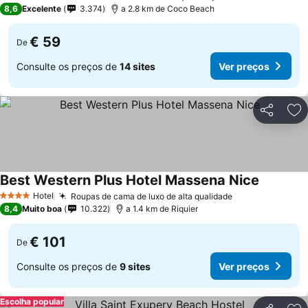
3 Estrelas
8,6
Excelente
3.374
a 2.8 km de Coco Beach
€ 59
De
Consulte os preços de
14 sites
Ver preços
Partilhar
Ad
Best Western Plus Hotel Massena Nice
Hotel
Roupas de cama de luxo de alta qualidade
4 Estrelas
8,4
Muito boa
10.322
a 1.4 km de Riquier
€ 101
De
Consulte os preços de
9 sites
Ver preços
Escolha popular