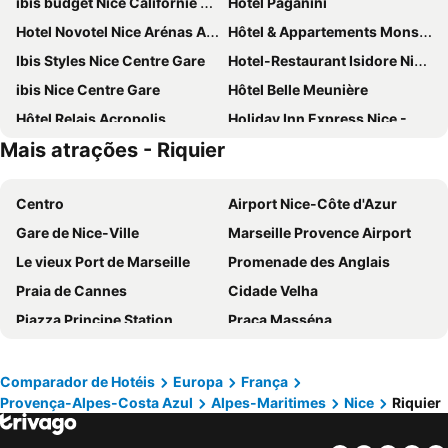
ibis budget Nice Californie Lenval
Hotel Paganini
Hotel Novotel Nice Arénas Aéroport
Hôtel & Appartements Monsigny
Ibis Styles Nice Centre Gare
Hotel-Restaurant Isidore Nice Ouest
ibis Nice Centre Gare
Hôtel Belle Meunière
Hôtel Relais Acropolis
Holiday Inn Express Nice - Grand Arenas By Ihg
Mais atrações - Riquier
ibis budget Nice Palais Nikaia
Greet Hotel Nice Aéroport Promenade des Anglais
Fairmont Monte Carlo
Novotel Monte Carlo
Centro
Airport Nice-Côte d'Azur
Best Western Hotel Journel Antibes
Hotel Saint Gothard
Gare de Nice-Ville
Marseille Provence Airport
Mercure Nice Centre Grimaldi
Novotel Nice Centre Vieux Nice
Le vieux Port de Marseille
Promenade des Anglais
Hotel Le Saint Paul
Aparthotel Adagio Nice Centre
Praia de Cannes
Cidade Velha
Radisson Blu Hotel, Nice
NH Nice
Piazza Principe Station
Praça Masséna
Hôtel Bristol
Le Méridien Beach Plaza
Monaco Ville
La tua prima volta a Torino
B&B HOTEL Nice Aéroport Arenas
Columbus Hotel Monte-Carlo, Curio Collection by Hilton
Porta Susa
Central Station
Riviera Marriott Hotel La Porte de Monaco
Aparthotel Adagio Access Nice Magnan
Comparador de Hotéis
Europa
França
Provença-Alpes-Costa Azul
Alpes-Maritimes
Nice
Riquier
Juventus Stadium
Station de ski Val Thorens - Les Trois Vallées
ibis Styles Nice Vieux Port
D'Ostende
Cidade de Mônaco - o Rochedo
Formula 1 Grand Prix
ibis Nice Aéroport Promenade des Anglais
Hôtel Esprit d'Azur