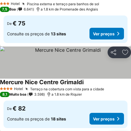
Hotel
Piscina externa e terraço para banhos de sol
3 Estrelas
7,5
Boa
6.641
a 1.8 km de Promenade des Anglais
€ 75
De
Consulte os preços de
13 sites
Ver preços
Partilhar
Ad
Mercure Nice Centre Grimaldi
Hotel
Terraço na cobertura com vista para a cidade
4 Estrelas
8,1
Muito boa
3.598
a 1.8 km de Riquier
€ 82
De
Consulte os preços de
18 sites
Ver preços