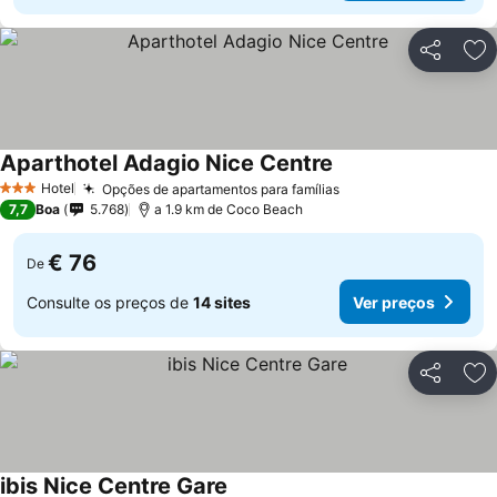
Partilhar
Ad
Aparthotel Adagio Nice Centre
Hotel
Opções de apartamentos para famílias
3 Estrelas
7,7
Boa
5.768
a 1.9 km de Coco Beach
€ 76
De
Consulte os preços de
14 sites
Ver preços
Partilhar
Ad
ibis Nice Centre Gare