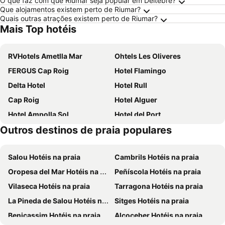
O que faz com que Riumar seja popular em Deltebre?
Que alojamentos existem perto de Riumar?
Quais outras atrações existem perto de Riumar?
Mais Top hotéis
RVHotels Ametlla Mar
Ohtels Les Oliveres
FERGUS Cap Roig
Hotel Flamingo
Delta Hotel
Hotel Rull
Cap Roig
Hotel Alguer
Hotel Ampolla Sol
Hotel del Port
Outros destinos de praia populares
Hotel Bon Repòs l'Ametlla de Mar
Roca Plana
Can León
Salou Hotéis na praia
Cambrils Hotéis na praia
Oropesa del Mar Hotéis na praia
Peñíscola Hotéis na praia
Vilaseca Hotéis na praia
Tarragona Hotéis na praia
La Pineda de Salou Hotéis na praia
Sitges Hotéis na praia
Benicassim Hotéis na praia
Alcoceber Hotéis na praia