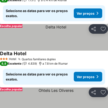
8,7
Excelente
1.131
a 0.4 km de Riumar
Selecione as datas para ver os preços
Ver preços
exatos.
Escolha popular
Partilhar
Ad
Delta Hotel
Hotel
Quartos familiares duplex
3 Estrelas
8,8
Excelente
4.839
a 7.8 km de Riumar
Selecione as datas para ver os preços
Ver preços
exatos.
Escolha popular
Partilhar
Ad