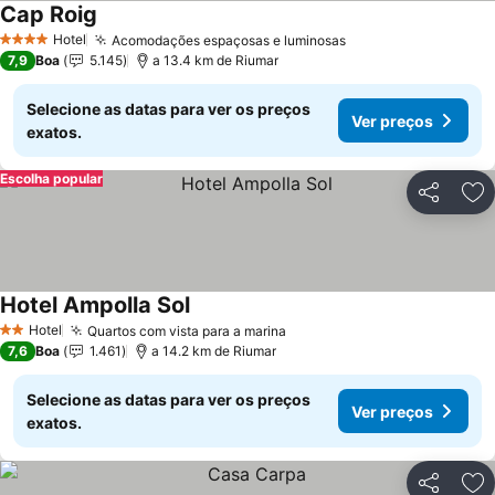
Cap Roig
Hotel
Acomodações espaçosas e luminosas
4 Estrelas
7,9
Boa
5.145
a 13.4 km de Riumar
Selecione as datas para ver os preços
Ver preços
exatos.
Escolha popular
Partilhar
Ad
Hotel Ampolla Sol
Hotel
Quartos com vista para a marina
2 Estrelas
7,6
Boa
1.461
a 14.2 km de Riumar
Selecione as datas para ver os preços
Ver preços
exatos.
Partilhar
Ad