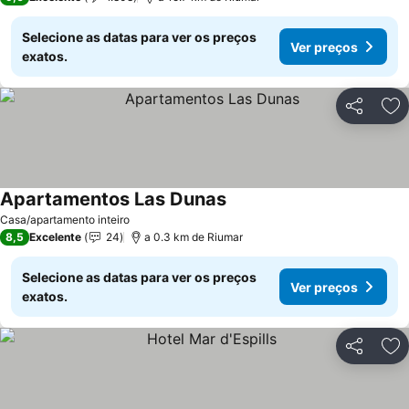
Selecione as datas para ver os preços
Ver preços
exatos.
Partilhar
Ad
Apartamentos Las Dunas
Casa/apartamento inteiro
8,5
Excelente
24
a 0.3 km de Riumar
Selecione as datas para ver os preços
Ver preços
exatos.
Partilhar
Ad