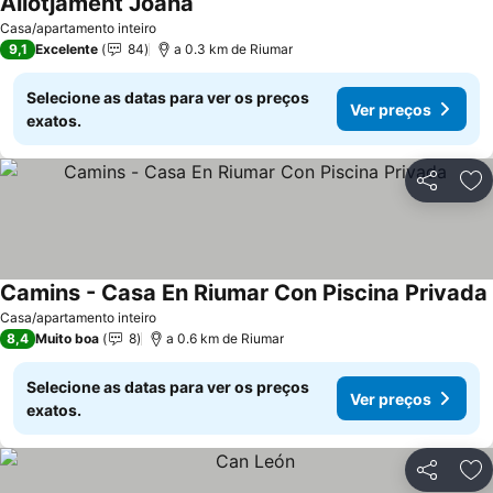
Allotjament Joana
Casa/apartamento inteiro
9,1
Excelente
84
a 0.3 km de Riumar
Selecione as datas para ver os preços
Ver preços
exatos.
Partilhar
Ad
Camins - Casa En Riumar Con Piscina Privada
Casa/apartamento inteiro
8,4
Muito boa
8
a 0.6 km de Riumar
Selecione as datas para ver os preços
Ver preços
exatos.
Partilhar
Ad