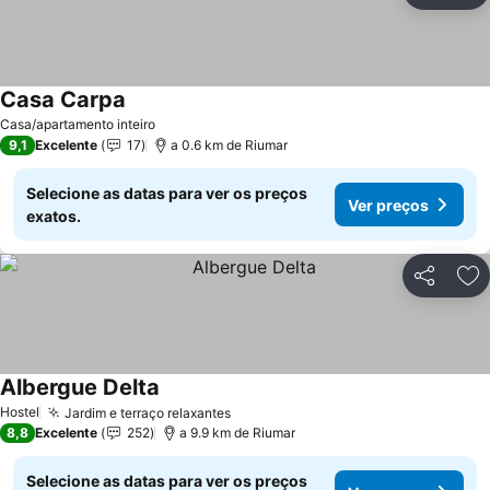
Casa Carpa
Casa/apartamento inteiro
9,1
Excelente
17
a 0.6 km de Riumar
Selecione as datas para ver os preços
Ver preços
exatos.
Partilhar
Ad
Albergue Delta
Hostel
Jardim e terraço relaxantes
8,8
Excelente
252
a 9.9 km de Riumar
Selecione as datas para ver os preços