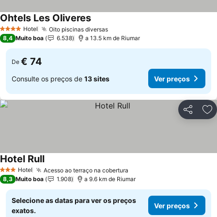
Ohtels Les Oliveres
Hotel
Oito piscinas diversas
4 Estrelas
8,4
Muito boa
6.538
a 13.5 km de Riumar
€ 74
De
Consulte os preços de
13 sites
Ver preços
Partilhar
Ad
Hotel Rull
Hotel
Acesso ao terraço na cobertura
3 Estrelas
8,3
Muito boa
1.908
a 9.6 km de Riumar
Selecione as datas para ver os preços
Ver preços
exatos.