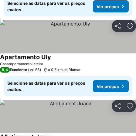
Selecione as datas para ver os preços
Ver preços
exatos.
Partilhar
Ad
Apartamento Uly
Casa/apartamento inteiro
9,4
Excelente
63
a 0.5 km de Riumar
Selecione as datas para ver os preços
Ver preços
exatos.
Partilhar
Ad