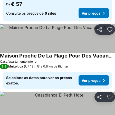
€ 57
De
Consulte os preços de
6 sites
Ver preços
Partilhar
Ad
Maison Proche De La Plage Pour Des Vacances Zen
Casa/apartamento inteiro
8,3
Muito boa
13
a 0.6 km de Riumar
Selecione as datas para ver os preços
Ver preços
exatos.
Partilhar
Ad