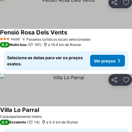
Partilhar
Ad
Pensió Rosa Dels Vents
Hotel
Passeios turísticos locais selecionados
3 Estrelas
8,0
Muito boa
161
a 19.4 km de Riumar
Selecione as datas para ver os preços
Ver preços
exatos.
Partilhar
Ad
Villa Lo Parral
Casa/apartamento inteiro
8,5
Excelente
14
a 0.4 km de Riumar