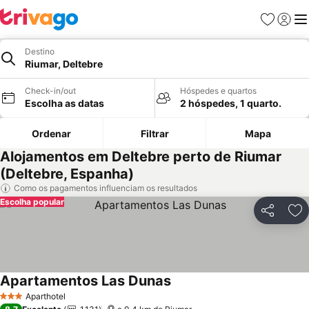
Favoritos
Iniciar
Me
Destino
Riumar, Deltebre
Check-in/out
Hóspedes e quartos
Escolha as datas
2 hóspedes, 1 quarto.
Ordenar
Filtrar
Mapa
Alojamentos em Deltebre perto de Riumar
(Deltebre, Espanha)
Como os pagamentos influenciam os resultados
Escolha popular
Partilhar
Ad
Apartamentos Las Dunas
Aparthotel
3 Estrelas