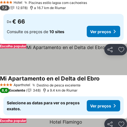
Hotel
Piscinas estilo lagoa com cachoeiras
4 Estrelas
7,2
12.978
a 16.7 km de Riumar
€ 66
De
Consulte os preços de
10 sites
Ver preços
Escolha popular
Partilhar
Ad
Mi Apartamento en el Delta del Ebro
Aparthotel
Destino de pesca excelente
4 Estrelas
8,6
Excelente
348
a 9.4 km de Riumar
Selecione as datas para ver os preços
Ver preços
exatos.
Escolha popular
Partilhar