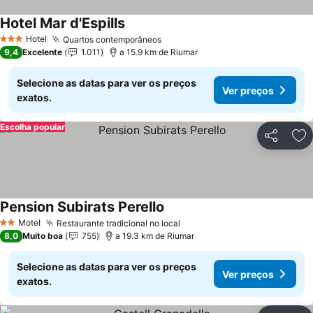
Hotel Mar d'Espills
Hotel
Quartos contemporâneos
3 Estrelas
9,4
Excelente
1.011
a 15.9 km de Riumar
Selecione as datas para ver os preços
Ver preços
exatos.
Escolha popular
Partilhar
Ad
Pension Subirats Perello
Motel
Restaurante tradicional no local
2 Estrelas
8,0
Muito boa
755
a 19.3 km de Riumar
Selecione as datas para ver os preços
Ver preços
exatos.