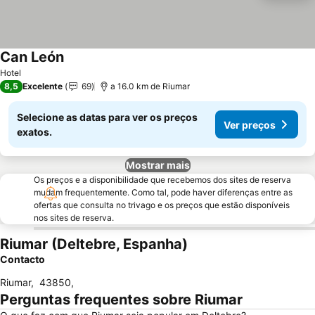
Can León
Hotel
8,5
Excelente
69
a 16.0 km de Riumar
Selecione as datas para ver os preços
Ver preços
exatos.
Mostrar mais
Os preços e a disponibilidade que recebemos dos sites de reserva
mudam frequentemente. Como tal, pode haver diferenças entre as
ofertas que consulta no trivago e os preços que estão disponíveis
nos sites de reserva.
Riumar (Deltebre, Espanha)
Contacto
Riumar
,
43850
,
Perguntas frequentes sobre Riumar