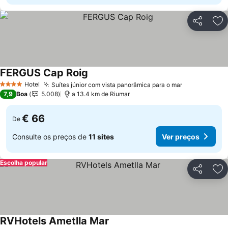
Partilhar
Ad
FERGUS Cap Roig
Hotel
Suítes júnior com vista panorâmica para o mar
4 Estrelas
7,9
Boa
5.008
a 13.4 km de Riumar
€ 66
De
Consulte os preços de
11 sites
Ver preços
Escolha popular
Partilhar
Ad
RVHotels Ametlla Mar