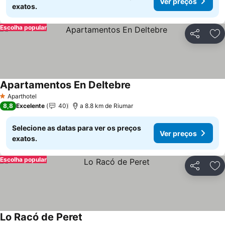
Ver preços
exatos.
Escolha popular
Partilhar
Ad
Apartamentos En Deltebre
Aparthotel
1 Estrelas
8,8
Excelente
40
a 8.8 km de Riumar
Selecione as datas para ver os preços
Ver preços
exatos.
Escolha popular
Partilhar
Ad
Lo Racó de Peret