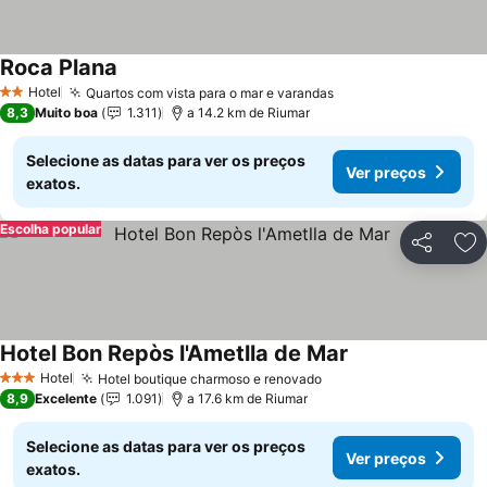
Roca Plana
Hotel
Quartos com vista para o mar e varandas
2 Estrelas
8,3
Muito boa
1.311
a 14.2 km de Riumar
Selecione as datas para ver os preços
Ver preços
exatos.
Escolha popular
Partilhar
Ad
Hotel Bon Repòs l'Ametlla de Mar
Hotel
Hotel boutique charmoso e renovado
3 Estrelas
8,9
Excelente
1.091
a 17.6 km de Riumar
Selecione as datas para ver os preços
Ver preços
exatos.