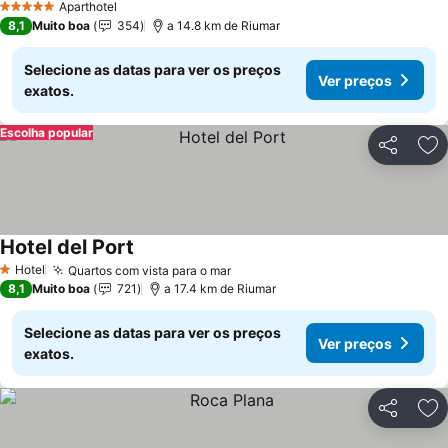
Aparthotel
5 Estrelas
8,1
Muito boa
354
a 14.8 km de Riumar
Selecione as datas para ver os preços
Ver preços
exatos.
Escolha popular
Partilhar
Ad
Hotel del Port
Hotel
Quartos com vista para o mar
1 Estrelas
8,1
Muito boa
721
a 17.4 km de Riumar
Selecione as datas para ver os preços
Ver preços
exatos.
Partilhar
Ad