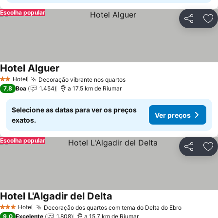
Escolha popular
Partilhar
Ad
Hotel Alguer
Hotel
Decoração vibrante nos quartos
2 Estrelas
7,8
Boa
1.454
a 17.5 km de Riumar
Selecione as datas para ver os preços
Ver preços
exatos.
Escolha popular
Partilhar
Ad
Hotel L'Algadir del Delta
Hotel
Decoração dos quartos com tema do Delta do Ebro
3 Estrelas
9,0
Excelente
1.808
a 15.7 km de Riumar