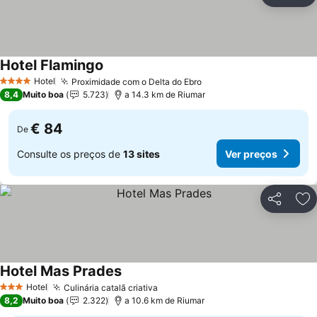
Ad
Hotel Flamingo
Hotel
Proximidade com o Delta do Ebro
4 Estrelas
8,4
Muito boa
5.723
a 14.3 km de Riumar
€ 84
De
Consulte os preços de
13 sites
Ver preços
Partilhar
Ad
Hotel Mas Prades
Hotel
Culinária catalã criativa
3 Estrelas
8,2
Muito boa
2.322
a 10.6 km de Riumar