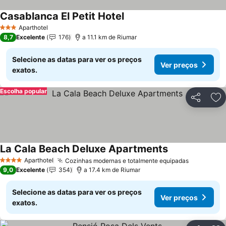
Casablanca El Petit Hotel
Aparthotel
3 Estrelas
8,7
Excelente
176
a 11.1 km de Riumar
Selecione as datas para ver os preços
Ver preços
exatos.
Escolha popular
Partilhar
Ad
La Cala Beach Deluxe Apartments
Aparthotel
Cozinhas modernas e totalmente equipadas
4 Estrelas
9,0
Excelente
354
a 17.4 km de Riumar
Selecione as datas para ver os preços
Ver preços
exatos.