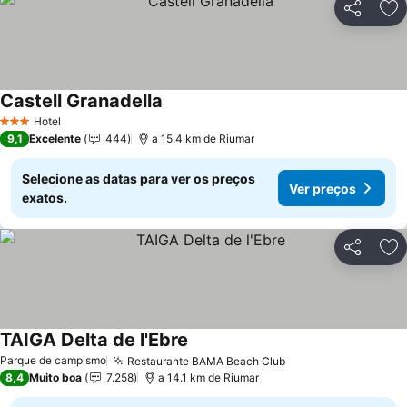
Partilhar
Ad
Castell Granadella
Hotel
3 Estrelas
9,1
Excelente
444
a 15.4 km de Riumar
Selecione as datas para ver os preços
Ver preços
exatos.
Partilhar
Ad
TAIGA Delta de l'Ebre
Parque de campismo
Restaurante BAMA Beach Club
8,4
Muito boa
7.258
a 14.1 km de Riumar