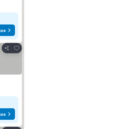
ços
Adicionar aos favoritos
Partilhar
ços