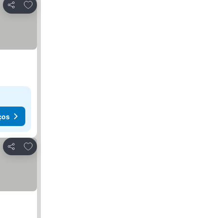
Adicionar aos favoritos
Partilhar
ços
Adicionar aos favoritos
Partilhar