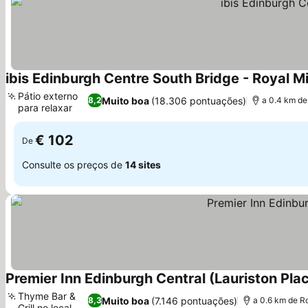
ibis Edinburgh Centre South Bridge - Royal Mi
Pátio externo
Muito boa
(18.306 pontuações)
8,2
a 0.4 km de
para relaxar
€ 102
De
Consulte os preços de
14 sites
Premier Inn Edinburgh Central (Lauriston Plac
Thyme Bar &
Muito boa
(7.146 pontuações)
8,3
a 0.6 km de R
Grill no local