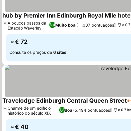
hub by Premier Inn Edinburgh Royal Mile hote
A poucos passos da
Muito boa
(11.007 pontuações)
8,4
a 0.
Estação Waverley
€ 72
De
Consulte os preços de
6 sites
Travelodge Edinburgh Central Queen Street
3 
Charme de um edifício
Boa
(5.494 pontuações)
7,8
a 0.7 k
histórico do século XIX
€ 40
De