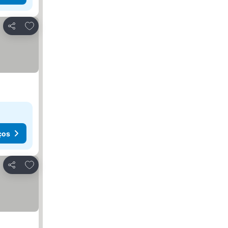
Adicionar aos favoritos
Partilhar
ços
Adicionar aos favoritos
Partilhar