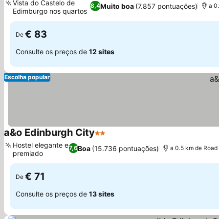
Vista do Castelo de
Muito boa
(7.857 pontuações)
8,4
a 0
Edimburgo nos quartos
€ 83
De
Consulte os preços de
12 sites
Escolha popular
a&o Edinburgh City
2 Estrelas
Hostel elegante e
Boa
(15.736 pontuações)
7,6
a 0.5 km de Road
premiado
€ 71
De
Consulte os preços de
13 sites