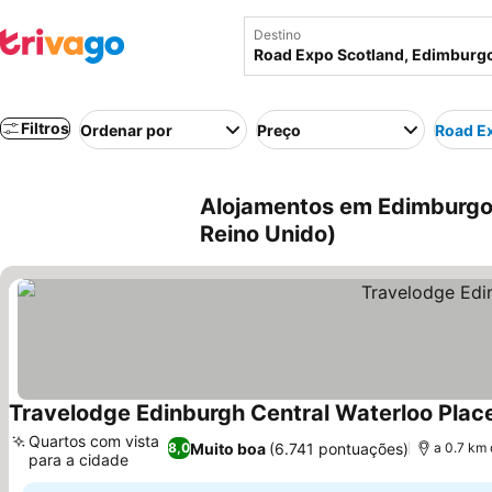
Destino
Filtros
Ordenar por
Preço
Road E
Alojamentos em Edimburgo 
Reino Unido)
Travelodge Edinburgh Central Waterloo Plac
Quartos com vista
Muito boa
(6.741 pontuações)
8,0
a 0.7 km
para a cidade