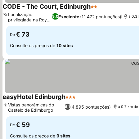
CODE - The Court, Edinburgh
2 Estrelas
Localização
Excelente
(11.472 pontuações)
9,0
a 0.3
privilegiada na Royal
Mile
€ 73
De
Consulte os preços de
10 sites
easyHotel Edinburgh
3 Estrelas
Vistas panorâmicas do
(4.895 pontuações)
6,1
a 0.7 km de
Castelo de Edimburgo
€ 59
De
Consulte os preços de
9 sites