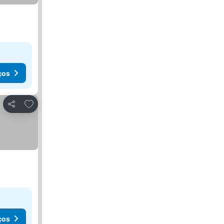
ços
Adicionar aos favoritos
Partilhar
ços