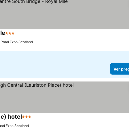
le
3 Estrelas
 Road Expo Scotland
Ver pre
e) hotel
3 Estrelas
oad Expo Scotland