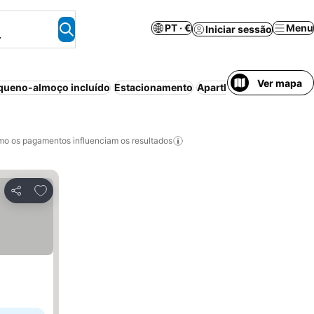
PT · €
Menu
Iniciar sessão
.
Ver mapa
queno-almoço incluído
Estacionamento
Aparthotel
Wi-fi
Piscin
o os pagamentos influenciam os resultados
Adicionar aos favoritos
Partilhar