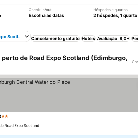
Check-in/out
Hóspedes e quartos
Escolha as datas
2 hóspedes, 1 quarto
xpo Scotland
Cancelamento gratuito
Hotéis
Avaliação: 8,0+
Pe
perto de Road Expo Scotland (Edimburgo,
Com
e
2 Estrelas
 de Road Expo Scotland