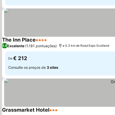
The Inn Place
4 Estrelas
Excelente
(1.181 pontuações)
8,8
a 0.3 km de Road Expo Scotland
€ 212
De
Consulte os preços de
3 sites
Grassmarket Hotel
3 Estrelas