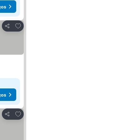
ços
Adicionar aos favoritos
Partilhar
ços
Adicionar aos favoritos
Partilhar