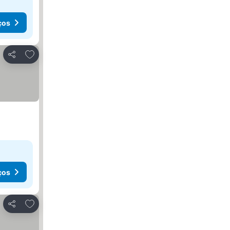
ços
Adicionar aos favoritos
Partilhar
ços
Adicionar aos favoritos
Partilhar